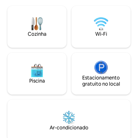
seus dias aproveitando a quadra
e dardos ✦ Fácil ac
esportiva e o playground, explorando as
três parques estad
atrações próximas ou simplesmente
nacional, a trilha
apreciando a paisagem da montanha.
premiada e muito
Relaxe na banheira de hidromassagem
com lareira a gás, 
sob as estrelas e reúna-se ao redor da
ao ar livre ✦ Larei
Cozinha
Wi-Fi
fogueira para criar memórias
completa com café
inesquecíveis. Este novo retiro de 2
Churrasqueira Ace
quartos combina conforto de alto nível
estimação (máxim
com aventura ao ar livre
Estacionamento
Piscina
gratuito no local
Ar-condicionado