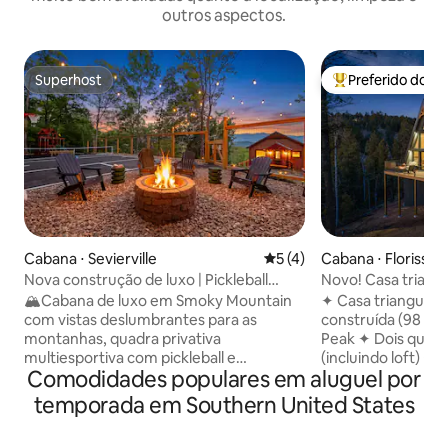
outros aspectos.
Superhost
Preferido dos 
Superhost
Entre os melhore
Cabana ⋅ Sevierville
5 de uma avaliação média d
5 (4)
Cabana ⋅ Florissan
Nova construção de luxo | Pickleball
Novo! Casa triangu
privativo + vista para as montanhas
montanhas | Banhe
🏔️Cabana de luxo em Smoky Mountain
✦ Casa triangula
hidromassagem +
com vistas deslumbrantes para as
construída (98 m²)
montanhas, quadra privativa
Peak ✦ Dois quar
multiesportiva com pickleball e
(incluindo loft) ✦ 
Comodidades populares em aluguel por
basquete, conjunto de brinquedos para
as montanhas ✦ B
crianças, banheira de hidromassagem,
hidromassagem co
temporada em Southern United States
lareira acolhedora com balanços na
jogos e cinema pri
varanda e dois decks espaçosos. Passe
sofá de assento p