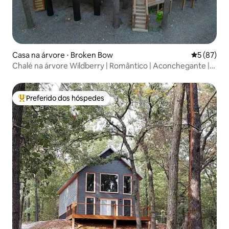
Casa na árvore ⋅ Broken Bow
5 de uma a
5 (87)
Chalé na árvore Wildberry | Romântico | Aconchegante |
Divertido
Preferido dos hóspedes
Entre os melhores preferidos dos hóspedes