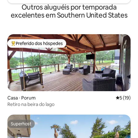
Outros aluguéis por temporada
excelentes em Southern United States
Preferido dos hóspedes
Entre os melhores preferidos dos hóspedes
Casa ⋅ Porum
5 de uma a
5 (19)
Retiro na beira do lago
Superhost
Superhost