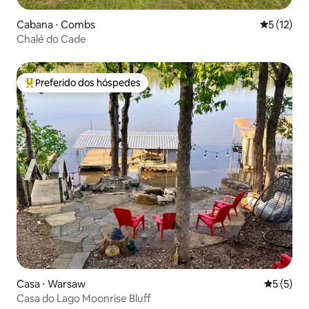
Cabana ⋅ Combs
5 de uma a
5 (12)
Chalé do Cade
Preferido dos hóspedes
Entre os melhores preferidos dos hóspedes
Casa ⋅ Warsaw
5 de uma 
5 (5)
Casa do Lago Moonrise Bluff