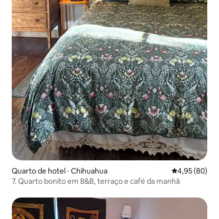
Quarto de hotel ⋅ Chihuahua
4,95 de uma a
4,95 (80)
7. Quarto bonito em B&B, terraço e café da manhã