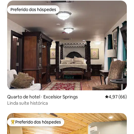
Preferido dos hóspedes
Preferido dos hóspedes
Quarto de hotel ⋅ Excelsior Springs
4,97 de uma a
4,97 (66)
Linda suíte histórica
Preferido dos hóspedes
Entre os melhores preferidos dos hóspedes