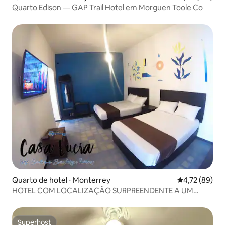
Quarto Edison — GAP Trail Hotel em Morguen Toole Co
Quarto de hotel ⋅ Monterrey
4,72 de uma a
4,72 (89)
HOTEL COM LOCALIZAÇÃO SURPREENDENTE A UM
PREÇO CONVENIENTE
Superhost