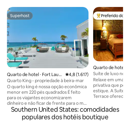
Superhost
Preferido dos 
Superhost
Entre os melhore
Quarto de hotel ⋅ 
ings
Suíte de luxo no c
Quarto de hotel ⋅ Fort Laud
4,8 de uma avaliação média de 5,
4,8 (1.617)
privacidade e com
Relaxe em uma suí
erdale
Quarto King - propriedade à beira-mar
privativa que per
O quarto king é nossa opção econômica
estique. A Suíte Anderson no Twilight
menor em 220 pés quadrados É feito
Terrace oferece 8
para os viajantes economizarem
quadrados. Sinta-se em casa com a
dinheiro e não ficar de frente para o mar.
excelente decoraç
Southern United States: comodidades
Temos também estúdios de 42 metros
uma cozinha pequ
quadrados e suítes à beira-mar por um
populares dos hotéis boutique
micro-ondas, Wi-F
pouco mais. Somos um pequeno hotel
plana com cabo. A
boutique histórico em Fort Lauderdale
banheira de hidr