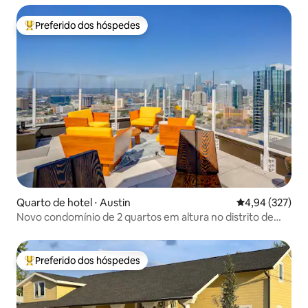
Preferido dos hóspedes
Entre os melhores preferidos dos hóspedes
Quarto de hotel ⋅ Austin
4,94 de uma av
4,94 (327)
Novo condomínio de 2 quartos em altura no distrito de
Rainey
Preferido dos hóspedes
Entre os melhores preferidos dos hóspedes