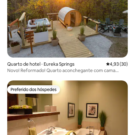
Quarto de hotel ⋅ Eureka Springs
4,93 de uma a
4,93 (30)
Novo! Reformado! Quarto aconchegante com cama
queen size
Preferido dos hóspedes
Preferido dos hóspedes