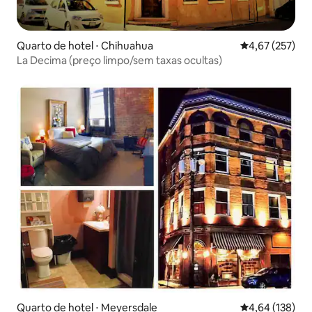
Quarto de hotel ⋅ Chihuahua
4,67 de uma av
4,67 (257)
La Decima (preço limpo/sem taxas ocultas)
Quarto de hotel ⋅ Meyersdale
4,64 de uma av
4,64 (138)