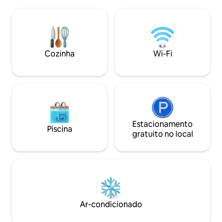
Beach, a 18 metros do oceano. Temos
pessoas e um chuv
um terraço no último piso e um terraço
2. Sotaques antigos com comodidades
no 2º andar. Temos equipamento de
modernas dão a v
praia gratuito, WiFi gratuito e
confortável e luxu
estacionamento de US $ 10+tx/dia para
Eureka Springs! Adicione
um carro pequeno ou de médio porte. O
Cozinha
Wi-Fi
ESTACIONAMENTO
hóspede principal DEVE TER mais de25
você está pronto 
anos para que as famílias não precisem
fabulosa!
se preocupar com festas.
Estacionamento
Piscina
gratuito no local
Ar-condicionado