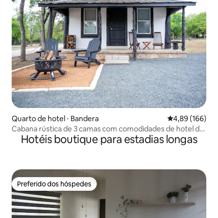
Quarto de hotel ⋅ Bandera
4,89 de uma av
4,89 (166)
Cabana rústica de 3 camas com comodidades de hotel de
Hotéis boutique para estadias longas
luxo
Preferido dos hóspedes
Preferido dos hóspedes