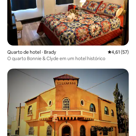
Quarto de hotel ⋅ Brady
4,61 de uma a
4,61 (57)
O quarto Bonnie & Clyde em um hotel histórico