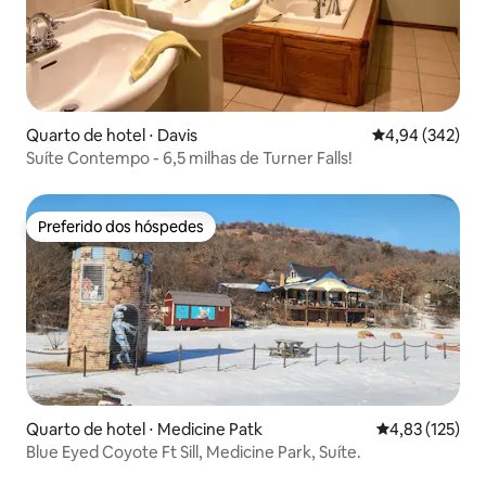
Quarto de hotel ⋅ Davis
4,94 de uma ava
4,94 (342)
Suíte Contempo - 6,5 milhas de Turner Falls!
Preferido dos hóspedes
Preferido dos hóspedes
Quarto de hotel ⋅ Medicine Patk
4,83 de uma av
4,83 (125)
Blue Eyed Coyote Ft Sill, Medicine Park, Suíte.