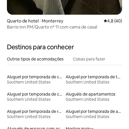
Quarto de hotel ⋅ Monterrey
4,8 de uma a
4,8 (40)
Barrio Inn PM/Quarto nº 11 com cama de casal
Destinos para conhecer
Outros tipos de acomodações
Coisas para fazer
Aluguel por temporada de casas de veraneio
Aluguel por temporada de torres
Southern United States
Southern United States
Aluguel por temporada de casas na árvore
Aluguéis de apartamentos
Southern United States
Southern United States
Aluguel por temporada de ranchos
Aluguel por temporada de apart-hotéis
Southern United States
Southern United States
Aluguéis de espaços com acesso direto a pistas de esqui
Mostrar mais