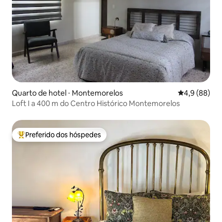
Quarto de hotel ⋅ Montemorelos
4,9 de uma a
4,9 (88)
Loft I a 400 m do Centro Histórico Montemorelos
Preferido dos hóspedes
Entre os melhores preferidos dos hóspedes