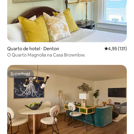
Quarto de hotel ⋅ Denton
4,95 de uma av
4,95 (131)
O Quarto Magnolia na Casa Brownlow.
Superhost
Superhost