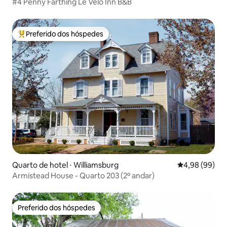
#4 Penny Farthing Le Velo Inn B&B
Preferido dos hóspedes
Entre os melhores preferidos dos hóspedes
Quarto de hotel ⋅ Williamsburg
4,98 de uma av
4,98 (99)
Armistead House - Quarto 203 (2º andar)
Preferido dos hóspedes
Preferido dos hóspedes