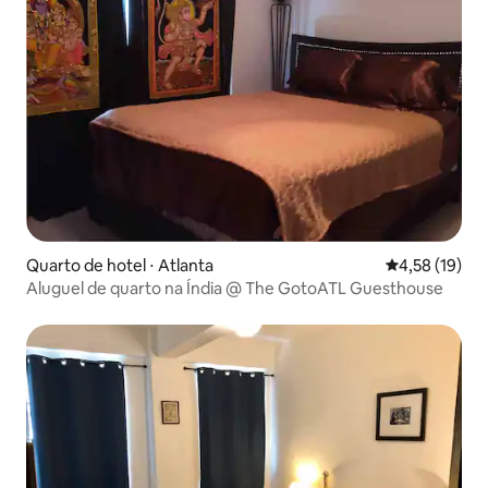
Quarto de hotel ⋅ Atlanta
4,58 de uma a
4,58 (19)
Aluguel de quarto na Índia @ The GotoATL Guesthouse