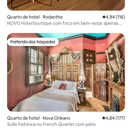
Quarto de hotel ⋅ Rodanthe
4,94 de uma av
4,94 (116)
NOVO Hotel boutique com foco em bem-estar apenas
para adultos
Preferido dos hóspedes
Preferido dos hóspedes
Quarto de hotel ⋅ Nova Orleans
4,84 de uma av
4,84 (177)
Suíte histórica no French Quarter com pátio