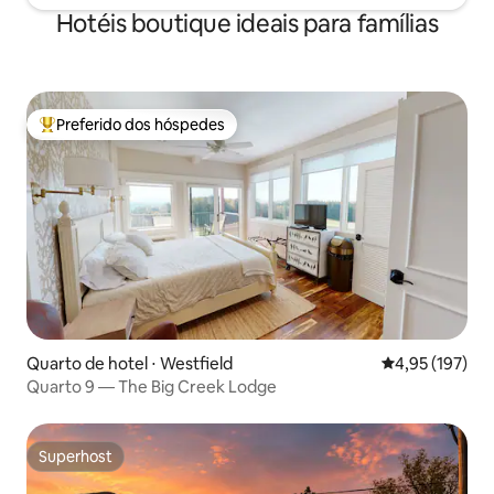
Hotéis boutique ideais para famílias
Preferido dos hóspedes
Entre os melhores preferidos dos hóspedes
Quarto de hotel ⋅ Westfield
4,95 de uma av
4,95 (197)
Quarto 9 — The Big Creek Lodge
Superhost
Superhost