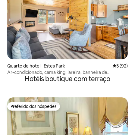
Quarto de hotel ⋅ Estes Park
5 de uma a
5 (92)
Ar-condicionado, cama king, lareira, banheira de
Hotéis boutique com terraço
hidromassagem compartilhada, cozinha
Preferido dos hóspedes
Preferido dos hóspedes