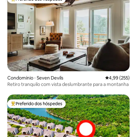
Entre os melhores preferidos dos hóspedes
Condomínio ⋅ Seven Devils
4,99 de uma av
4,99 (255)
Retiro tranquilo com vista deslumbrante para a montanha
Preferido dos hóspedes
Entre os melhores preferidos dos hóspedes