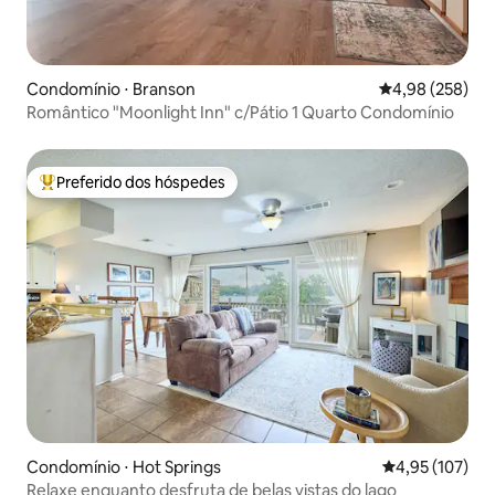
Condomínio ⋅ Branson
4,98 de uma ava
4,98 (258)
Romântico "Moonlight Inn" c/Pátio 1 Quarto Condomínio
Preferido dos hóspedes
Entre os melhores preferidos dos hóspedes
Condomínio ⋅ Hot Springs
4,95 de uma av
4,95 (107)
Relaxe enquanto desfruta de belas vistas do lago