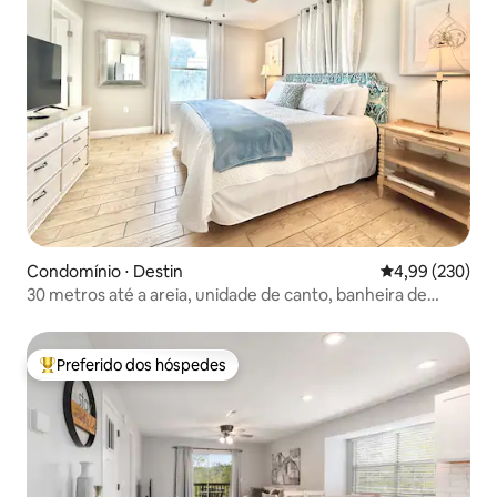
Condomínio ⋅ Destin
4,99 de uma ava
4,99 (230)
30 metros até a areia, unidade de canto, banheira de
hidromassagem, vista para o jardim
Preferido dos hóspedes
Entre os melhores preferidos dos hóspedes