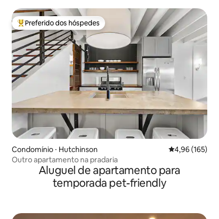
Preferido dos hóspedes
Entre os melhores preferidos dos hóspedes
Condomínio ⋅ Hutchinson
4,96 de uma av
4,96 (165)
Outro apartamento na pradaria
Aluguel de apartamento para
temporada pet-friendly