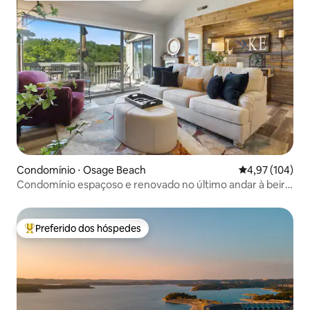
Condomínio ⋅ Osage Beach
4,97 de uma av
4,97 (104)
Condomínio espaçoso e renovado no último andar à beira
do lago com 3 piscinas
Preferido dos hóspedes
Entre os melhores preferidos dos hóspedes