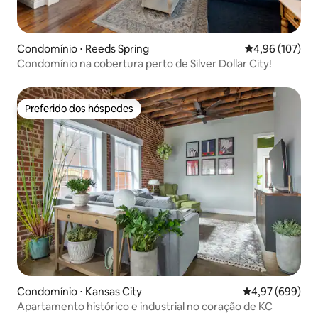
Condomínio ⋅ Reeds Spring
4,96 de uma av
4,96 (107)
Condomínio na cobertura perto de Silver Dollar City!
Preferido dos hóspedes
Preferido dos hóspedes
Condomínio ⋅ Kansas City
4,97 de uma ava
4,97 (699)
Apartamento histórico e industrial no coração de KC