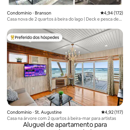
Condomínio ⋅ Branson
4,94 de uma av
4,94 (172)
Casa nova de 2 quartos à beira do lago | Deck e pesca de
trutas/vistas!
Preferido dos hóspedes
Entre os melhores preferidos dos hóspedes
Condomínio ⋅ St. Augustine
4,92 de uma av
4,92 (117)
Casa na árvore com 2 quartos à beira-mar para artistas
Aluguel de apartamento para