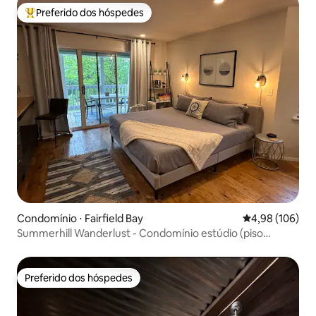
Preferido dos hóspedes
Entre os melhores preferidos dos hóspedes
Condomínio ⋅ Fairfield Bay
4,98 de uma av
4,98 (106)
Summerhill Wanderlust - Condomínio estúdio (piso
superior)!
Preferido dos hóspedes
Preferido dos hóspedes