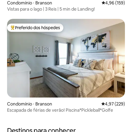
Condomínio ⋅ Branson
4,96 de uma av
4,96 (159)
Vistas para o lago | 3 Reis | 5 min de Landing!
Preferido dos hóspedes
Entre os melhores preferidos dos hóspedes
Condomínio ⋅ Branson
4,97 de uma av
4,97 (229)
Escapada de férias de verão! Piscina*Pickleball*Golfe
Destinos para conhecer