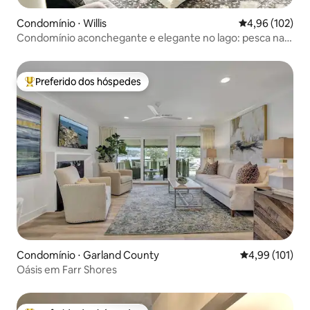
Condomínio ⋅ Willis
4,96 de uma av
4,96 (102)
Condomínio aconchegante e elegante no lago: pesca na
varanda.
Preferido dos hóspedes
Entre os melhores preferidos dos hóspedes
Condomínio ⋅ Garland County
4,99 de uma av
4,99 (101)
Oásis em Farr Shores