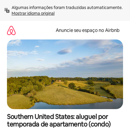
Pular
Algumas informações foram traduzidas automaticamente. 
para
Mostrar idioma original
o
conteúdo
Anuncie seu espaço no Airbnb
Southern United States: aluguel por
temporada de apartamento (condo)