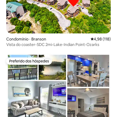
Condomínio ⋅ Branson
4,98 de uma av
4,98 (118)
Vista do coaster-SDC 2mi-Lake-Indian Point-Ozarks
Preferido dos hóspedes
Preferido dos hóspedes