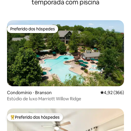
temporada com piscina
Preferido dos hóspedes
Preferido dos hóspedes
Condomínio ⋅ Branson
4,92 de uma ava
4,92 (366)
Estúdio de luxo Marriott Willow Ridge
Preferido dos hóspedes
Entre os melhores preferidos dos hóspedes