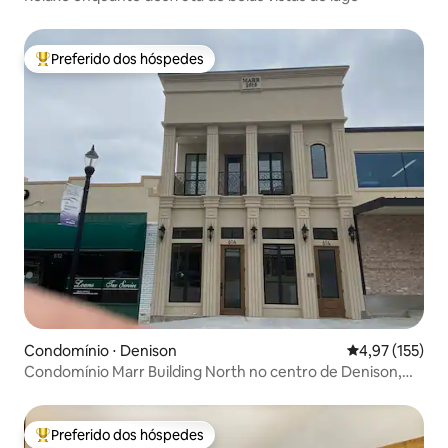
Preferido dos hóspedes
Entre os melhores preferidos dos hóspedes
Condomínio ⋅ Denison
4,97 de uma av
4,97 (155)
Condomínio Marr Building North no centro de Denison,
Texas
Preferido dos hóspedes
Entre os melhores preferidos dos hóspedes