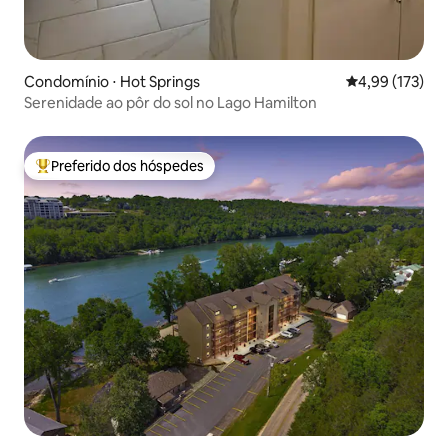
Condomínio ⋅ Hot Springs
4,99 de uma av
4,99 (173)
Serenidade ao pôr do sol no Lago Hamilton
Preferido dos hóspedes
Entre os melhores preferidos dos hóspedes