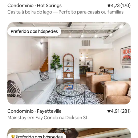
Condomínio ⋅ Hot Springs
4,73 de uma av
4,73 (170)
Casita à beira do lago — Perfeito para casais ou famílias
Preferido dos hóspedes
Preferido dos hóspedes
Condomínio ⋅ Fayetteville
4,91 de uma av
4,91 (281)
Mainstay em Fay Condo na Dickson St.
Preferido dos hóspedes