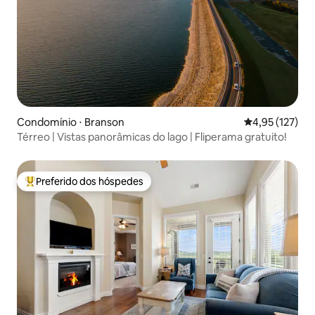
Condomínio ⋅ Branson
4,95 de uma av
4,95 (127)
Térreo | Vistas panorâmicas do lago | Fliperama gratuito!
Preferido dos hóspedes
Entre os melhores preferidos dos hóspedes