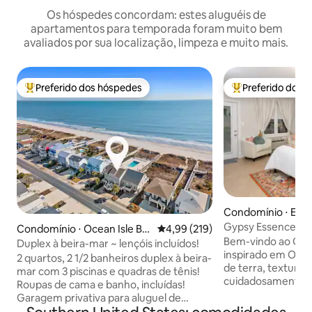
Os hóspedes concordam: estes aluguéis de
apartamentos para temporada foram muito bem
avaliados por sua localização, limpeza e muito mais.
Preferido dos hóspedes
Preferido dos 
Entre os melhores preferidos dos hóspedes
Entre os melhore
Condomínio ⋅ Eure
Gypsy Essence | E
Condomínio ⋅ Ocean Isle Be
4,99 de uma avaliação média de 
4,99 (219)
Caminhe até o ch
Bem-vindo ao Gyps
ach
Duplex à beira-mar ~ lençóis incluídos!
cidade
inspirado em Ozar
2 quartos, 2 1/2 banheiros duplex à beira-
de terra, texturas
mar com 3 piscinas e quadras de tênis!
cuidadosamente 
Roupas de cama e banho, incluídas!
refúgio tranquilo
Garagem privativa para aluguel de
do centro de Eure
carrinho de golfe permitido. Desculpe,