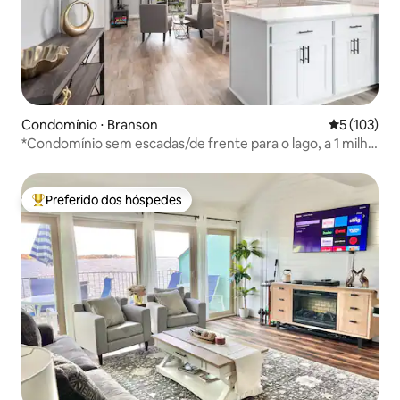
Condomínio ⋅ Branson
5 de uma av
5 (103)
*Condomínio sem escadas/de frente para o lago, a 1 milha
do SDC*
Preferido dos hóspedes
Entre os melhores preferidos dos hóspedes