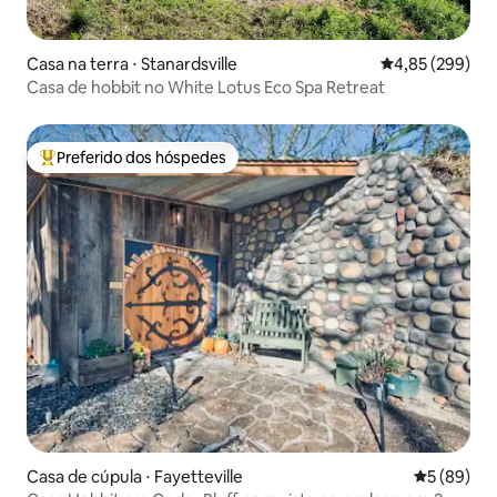
Casa na terra ⋅ Stanardsville
4,85 de uma ava
4,85 (299)
Casa de hobbit no White Lotus Eco Spa Retreat
Preferido dos hóspedes
Entre os melhores preferidos dos hóspedes
Casa de cúpula ⋅ Fayetteville
5 de uma a
5 (89)