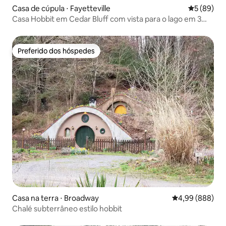
Casa de cúpula ⋅ Fayetteville
5 de uma a
5 (89)
Casa Hobbit em Cedar Bluff com vista para o lago em 3
acres
Preferido dos hóspedes
Preferido dos hóspedes
Casa na terra ⋅ Broadway
4,99 de uma ava
4,99 (888)
Chalé subterrâneo estilo hobbit