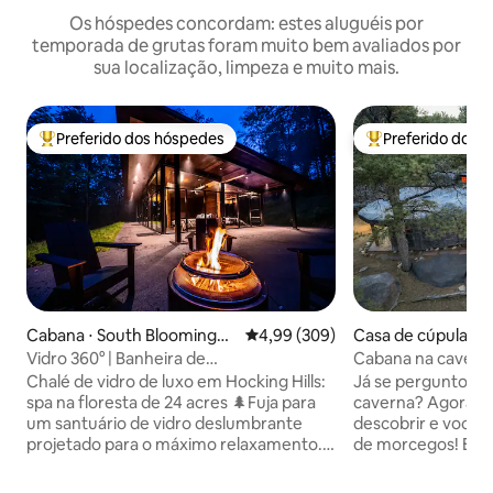
Os hóspedes concordam: estes aluguéis por
temporada de grutas foram muito bem avaliados por
sua localização, limpeza e muito mais.
Preferido dos hóspedes
Preferido dos 
Entre os melhores preferidos dos hóspedes
Entre os melhore
Cabana ⋅ South Bloomingvill
4,99 de uma avaliação média de 5
4,99 (309)
Casa de cúpula ⋅ F
e
Vidro 360° | Banheira de
Cabana na caverna
hidromassagem, sauna, mergulho frio |
hidromassagem, fo
Chalé de vidro de luxo em Hocking Hills:
Já se perguntou c
Hocking
nas montanhas
spa na floresta de 24 acres 🌲Fuja para
caverna? Agora é a sua chance de
um santuário de vidro deslumbrante
descobrir e você n
projetado para o máximo relaxamento.
de morcegos! Entre em um refúgio
Situada em 24 acres de paisagens de
único onde a ent
floresta densa a apenas 8 km das
caverna escondid