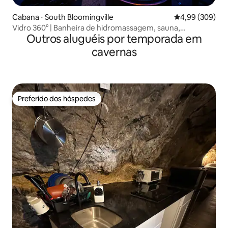
Cabana ⋅ South Bloomingville
4,99 de uma ava
4,99 (309)
Vidro 360° | Banheira de hidromassagem, sauna,
Outros aluguéis por temporada em
mergulho frio | Hocking
cavernas
Preferido dos hóspedes
Preferido dos hóspedes