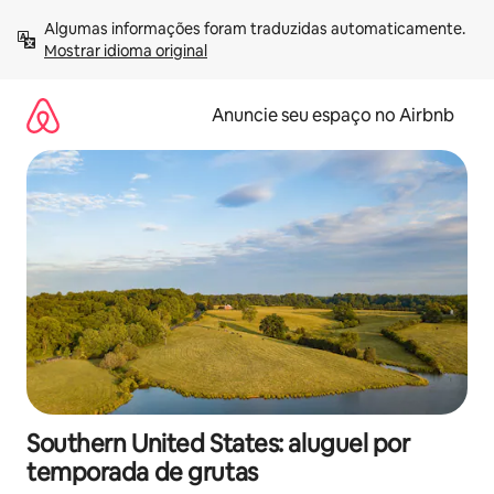
Pular
Algumas informações foram traduzidas automaticamente. 
para
Mostrar idioma original
o
conteúdo
Anuncie seu espaço no Airbnb
Southern United States: aluguel por
temporada de grutas