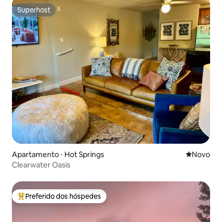
Superhost
Superhost
Apartamento ⋅ Hot Springs
Novo lugar
Novo
Clearwater Oasis
Preferido dos hóspedes
Entre os melhores preferidos dos hóspedes