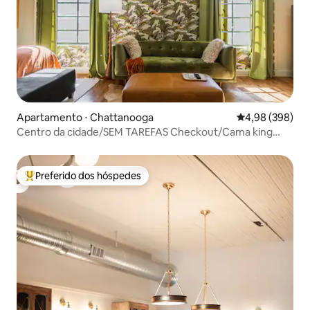
Apartamento ⋅ Chattanooga
4,98 de uma ava
4,98 (398)
Centro da cidade/SEM TAREFAS Checkout/Cama king
size/Estacionamento GRATUITO!
Preferido dos hóspedes
Entre os melhores preferidos dos hóspedes