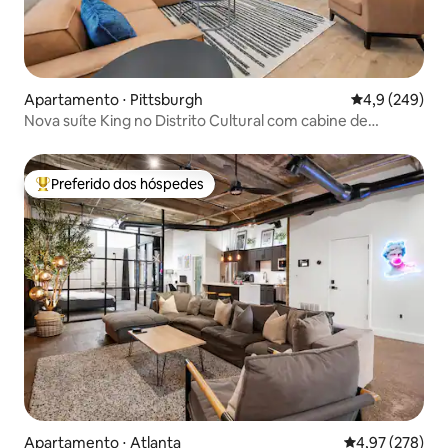
Apartamento ⋅ Pittsburgh
4,9 de uma av
4,9 (249)
Nova suíte King no Distrito Cultural com cabine de
hidromassagem
Preferido dos hóspedes
Entre os melhores preferidos dos hóspedes
Apartamento ⋅ Atlanta
4,97 de uma av
4,97 (278)