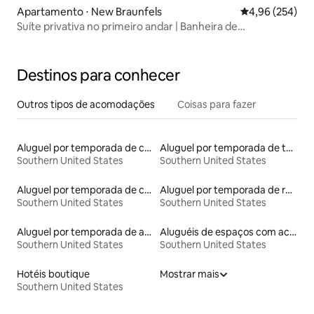
Apartamento ⋅ New Braunfels
4,96 de uma ava
4,96 (254)
Suíte privativa no primeiro andar | Banheira de
hidromassagem | Balanço
Destinos para conhecer
Outros tipos de acomodações
Coisas para fazer
Aluguel por temporada de casas de veraneio
Aluguel por temporada de torres
Southern United States
Southern United States
Aluguel por temporada de casas na árvore
Aluguel por temporada de ranchos
Southern United States
Southern United States
Aluguel por temporada de apart-hotéis
Aluguéis de espaços com acesso direto a pistas de esqui
Southern United States
Southern United States
Hotéis boutique
Mostrar mais
Southern United States