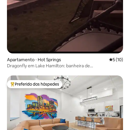
Apartamento ⋅ Hot Springs
5 de uma a
5 (10)
Dragonfly em Lake Hamilton: banheira de
hidromassagem/caiaques
Preferido dos hóspedes
Entre os melhores preferidos dos hóspedes