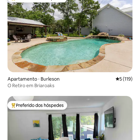
Entre os melhores preferidos dos hóspedes
Apartamento ⋅ Burleson
5 de uma av
5 (119)
O Retiro em Briaroaks
Preferido dos hóspedes
Entre os melhores preferidos dos hóspedes