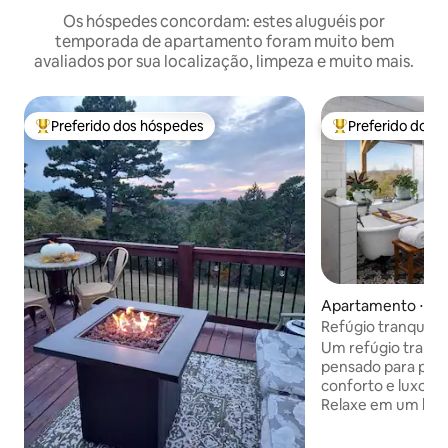
Os hóspedes concordam: estes aluguéis por
temporada de apartamento foram muito bem
avaliados por sua localização, limpeza e muito mais.
Preferido dos hóspedes
Preferido dos 
Entre os melhores preferidos dos hóspedes
Entre os melhore
Apartamento ⋅ Al
Refúgio tranquilo
hidromassagem, fo
Um refúgio tranqui
pensado para prop
conforto e luxo e
Relaxe em um banh
uma banheira de 
toalhas macias e d