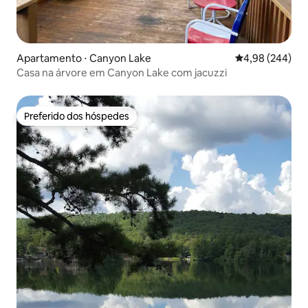
Apartamento ⋅ Canyon Lake
4,98 de uma ava
4,98 (244)
Casa na árvore em Canyon Lake com jacuzzi
Preferido dos hóspedes
Preferido dos hóspedes