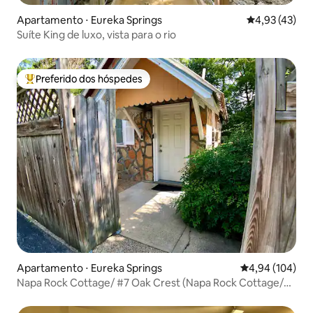
Apartamento ⋅ Eureka Springs
4,93 de uma a
4,93 (43)
Suíte King de luxo, vista para o rio
Preferido dos hóspedes
Entre os melhores preferidos dos hóspedes
Apartamento ⋅ Eureka Springs
4,94 de uma av
4,94 (104)
Napa Rock Cottage/ #7 Oak Crest (Napa Rock Cottage/
#7 Oak Crest)