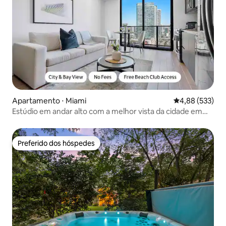
Apartamento ⋅ Miami
4,88 de uma av
4,88 (533)
Estúdio em andar alto com a melhor vista da cidade em
Miami
Preferido dos hóspedes
Preferido dos hóspedes