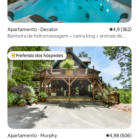
Apartamento ⋅ Decatur
4,9 de uma av
4,9 (362)
Banheira de hidromassagem + cama king + animais de
estimação
Preferido dos hóspedes
Entre os melhores preferidos dos hóspedes
Apartamento ⋅ Murphy
4,98 de uma ava
4,98 (606)