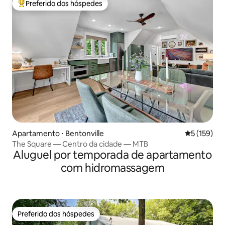
Preferido dos hóspedes
Entre os melhores preferidos dos hóspedes
Apartamento ⋅ Bentonville
5 de uma av
5 (159)
The Square — Centro da cidade — MTB
Aluguel por temporada de apartamento
com hidromassagem
Preferido dos hóspedes
Preferido dos hóspedes