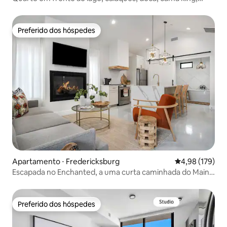
banheira de hidromassagem privada
Preferido dos hóspedes
Preferido dos hóspedes
Apartamento ⋅ Fredericksburg
4,98 de uma av
4,98 (179)
Escapada no Enchanted, a uma curta caminhada do Main,
banheira de hidromassagem!
Preferido dos hóspedes
Preferido dos hóspedes