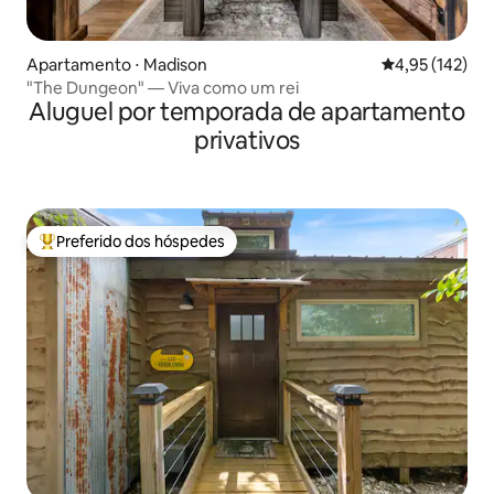
Apartamento ⋅ Madison
4,95 de uma av
4,95 (142)
"The Dungeon" — Viva como um rei
Aluguel por temporada de apartamento
privativos
Preferido dos hóspedes
Entre os melhores preferidos dos hóspedes