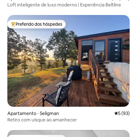
Loft inteligente de luxo moderno | Experiência Beltline
Preferido dos hóspedes
Entre os melhores preferidos dos hóspedes
Apartamento ⋅ Seligman
5 de uma a
5 (93)
Retiro com uísque ao amanhecer