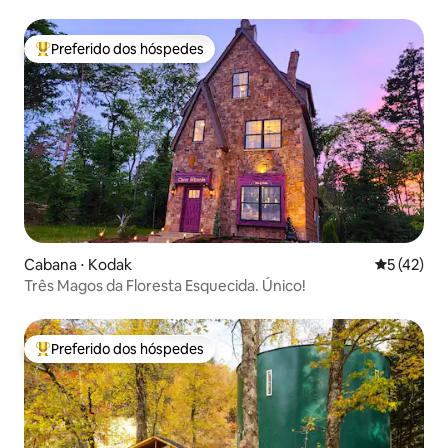
Preferido dos hóspedes
Entre os melhores preferidos dos hóspedes
Cabana ⋅ Kodak
5 de uma a
5 (42)
Três Magos da Floresta Esquecida. Único!
Preferido dos hóspedes
Entre os melhores preferidos dos hóspedes