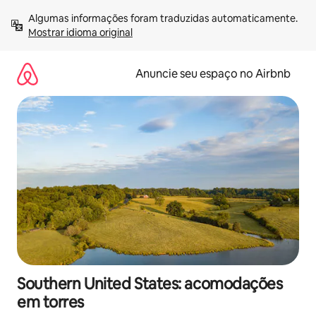
Pular
Algumas informações foram traduzidas automaticamente. 
para
Mostrar idioma original
o
conteúdo
Anuncie seu espaço no Airbnb
Southern United States: acomodações
em torres