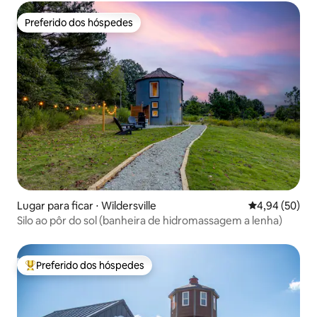
Preferido dos hóspedes
Preferido dos hóspedes
Lugar para ficar ⋅ Wildersville
4,94 de uma a
4,94 (50)
Silo ao pôr do sol (banheira de hidromassagem a lenha)
Preferido dos hóspedes
Entre os melhores preferidos dos hóspedes