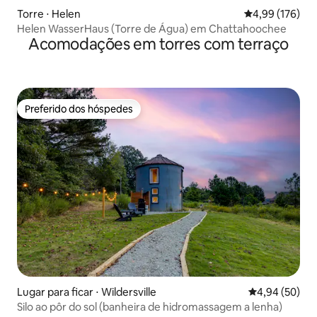
Torre ⋅ Helen
4,99 de uma av
4,99 (176)
Helen WasserHaus (Torre de Água) em Chattahoochee
Acomodações em torres com terraço
Preferido dos hóspedes
Preferido dos hóspedes
Lugar para ficar ⋅ Wildersville
4,94 de uma a
4,94 (50)
Silo ao pôr do sol (banheira de hidromassagem a lenha)