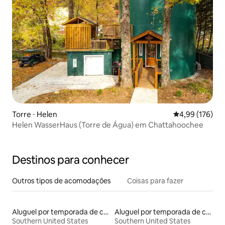
Torre ⋅ Helen
4,99 de uma av
4,99 (176)
Helen WasserHaus (Torre de Água) em Chattahoochee
Destinos para conhecer
Outros tipos de acomodações
Coisas para fazer
Aluguel por temporada de casas de veraneio
Aluguel por temporada de casas na árvore
Southern United States
Southern United States