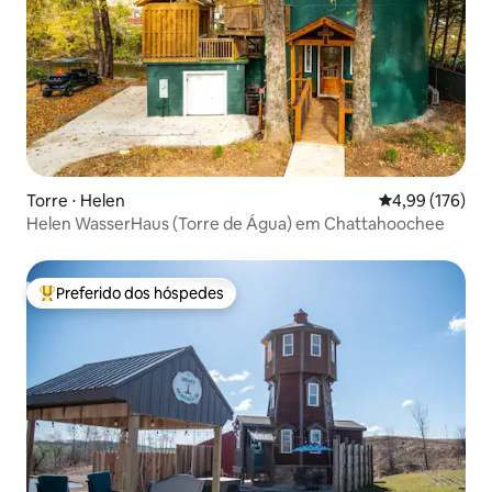
Torre ⋅ Helen
4,99 de uma av
4,99 (176)
Helen WasserHaus (Torre de Água) em Chattahoochee
Preferido dos hóspedes
Entre os melhores preferidos dos hóspedes