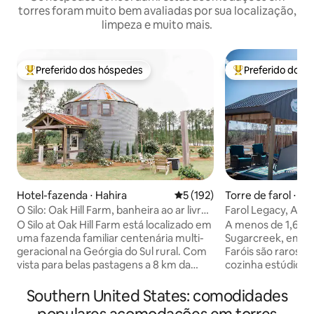
torres foram muito bem avaliadas por sua localização,
limpeza e muito mais.
Preferido dos hóspedes
Preferido dos 
Entre os melhores preferidos dos hóspedes
Entre os melhore
Hotel-fazenda ⋅ Hahira
5 de uma avaliação média de 
5 (192)
Torre de farol ⋅ S
O Silo: Oak Hill Farm, banheira ao ar livre
Farol Legacy, Ami
sob as estrelas
O Silo at Oak Hill Farm está localizado em
A menos de 1,6 km 
uma fazenda familiar centenária multi-
Sugarcreek, em Am
geracional na Geórgia do Sul rural. Com
Faróis são raros. E
vista para belas pastagens a 8 km da
cozinha estúdio b
interestadual 75, este silo de grãos
LoveSac, banheir
convertido é um refúgio perfeito para
grelha de propano
Southern United States: comodidades
aqueles que gostam de um ambiente de
madeira, camas co