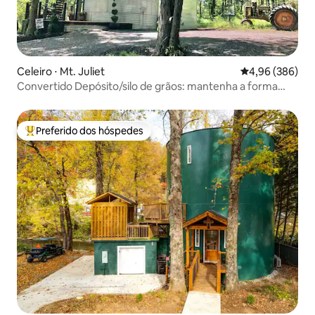
Celeiro ⋅ Mt. Juliet
4,96 de uma ava
4,96 (386)
Convertido Depósito/silo de grãos: mantenha a forma
REDONDA!
Preferido dos hóspedes
Entre os melhores preferidos dos hóspedes