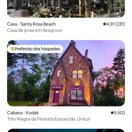
Casa ⋅ Santa Rosa Beach
4,91 de uma av
4,91 (231)
Casa de praia em Seagrove
Preferido dos hóspedes
Entre os melhores preferidos dos hóspedes
Cabana ⋅ Kodak
5 de uma a
5 (42)
Três Magos da Floresta Esquecida. Único!