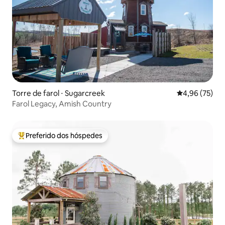
Torre de farol ⋅ Sugarcreek
4,96 de uma a
4,96 (75)
Farol Legacy, Amish Country
Preferido dos hóspedes
Entre os melhores preferidos dos hóspedes