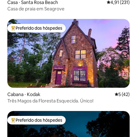
Casa ⋅ Santa Rosa Beach
4,91 de uma av
4,91 (231)
Casa de praia em Seagrove
Preferido dos hóspedes
Entre os melhores preferidos dos hóspedes
Cabana ⋅ Kodak
5 de uma a
5 (42)
Três Magos da Floresta Esquecida. Único!
Preferido dos hóspedes
Entre os melhores preferidos dos hóspedes