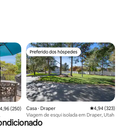
Preferido dos hóspedes
os hóspedes
Preferido dos hóspedes
ções
Casa ⋅ Draper
4,94 de uma avaliação 
4,94 (323)
,96 de uma avaliação média de 5, 250 avaliações
4,96 (250)
Viagem de esqui isolada em Draper, Utah
ondicionado