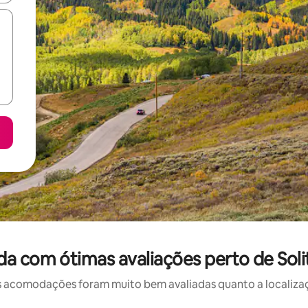
a com ótimas avaliações perto de Sol
 acomodações foram muito bem avaliadas quanto a localizaçã