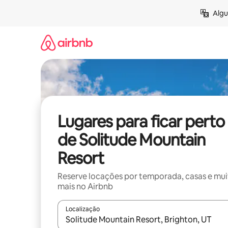
Pular
Algu
para
o
conteúdo
Lugares para ficar perto
de Solitude Mountain
Resort
Reserve locações por temporada, casas e mu
mais no Airbnb
Localização
Quando os resultados estiverem disponíveis, expl