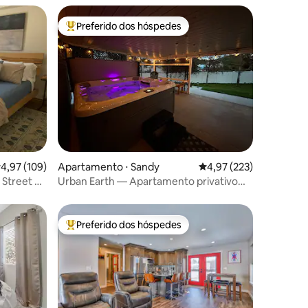
Preferido dos hóspedes
os hóspedes
Entre os melhores preferidos dos hóspedes
ções
,97 de uma avaliação média de 5, 109 avaliações
4,97 (109)
Apartamento ⋅ Sandy
4,97 de uma avaliação 
4,97 (223)
 Street —
Urban Earth — Apartamento privativo
ATUITO
para sogra
Preferido dos hóspedes
os hóspedes
Entre os melhores preferidos dos hóspedes