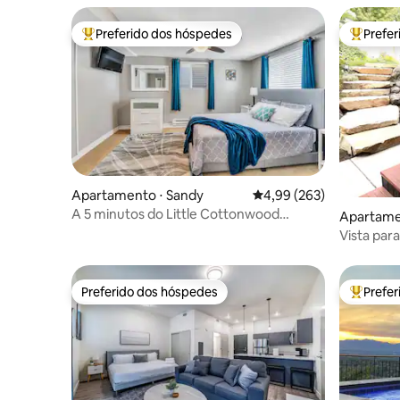
Preferido dos hóspedes
Prefe
Entre os melhores preferidos dos hóspedes
Entre os
Apartamento ⋅ Sandy
4,99 de uma avaliação m
4,99 (263)
A 5 minutos do Little Cottonwood
Apartamen
Canyon l 1.115 m²
Vista par
hidromas
churrasc
Preferido dos hóspedes
Prefe
Preferido dos hóspedes
Entre os