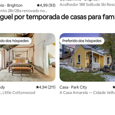
Acolhedor 1BR Solitude Ski Resor
édia de 5, 313 avaliações
o ⋅ Brighton
4,99 de uma avaliação média de 5, 93 avalia
4,99 (93)
Piscina
nto 2Br/2Ba renovado no
guel por temporada de casas para famí
Resort
rido dos hóspedes
Preferido dos hóspedes
 melhores preferidos dos hóspedes
Preferido dos hóspedes
ndy
4,94 de uma avaliação média de 5, 211 avalia
4,94 (211)
Casa ⋅ Park City
4
t, Little Cottonwood
A Casa Amarela — Cidade Velh
quartos