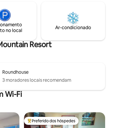
eiro. Dois
descontraídas. Diga adeus às horas de
eira,
espera para subir o cânion em um dia de
e estar na
pólvora. Da porta ao elevador em poucos
andares
minutos! Brighton recebeu quase 65 pés
ionamento
. No
de neve em 2023; a história mais
Ar-condicionado
to no local
ida
registrada! Esquiamos durante todo o
utos de
mês de maio! Já mencionamos a
banheira de hidromassagem?!
 Mountain Resort
Roundhouse
3 moradores locais recomendam
 Wi-Fi
Preferido dos hóspedes
Entre os melhores preferidos dos hóspedes