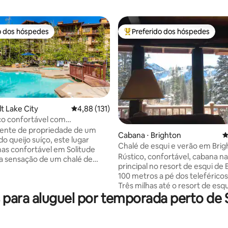
o dos hóspedes
Preferido dos hóspedes
o dos hóspedes
Entre os melhores preferidos d
lt Lake City
4,88 de uma avaliação média de 5, 131 avalia
4,88 (131)
ço confortável com
cia de resort SISO
mente de propriedade de um
Cabana ⋅ Brighton
4
édia de 5, 137 avaliações
o queijo suíço, este lugar
Chalé de esqui e verão em Brig
as confortável em Solitude
Utah
Rústico, confortável, cabana n
a sensação de um chalé de
principal no resort de esqui de 
ço, perfeito depois de um esqui
100 metros a pé dos teleféricos
hada pelas montanhas
Três milhas até o resort de esqu
veis em torno dele. 4 quartos
para aluguel por temporada perto de S
Solitude. Belas vistas, grande
 que seu grupo para espaço
propriedade. Os residentes no
, e uma grande sala com 20 pés
apartamento do porão lidam c
os se estende através da área de
remoção de neve. Cozinha com
zinha, e até a entrada. Lareiras,