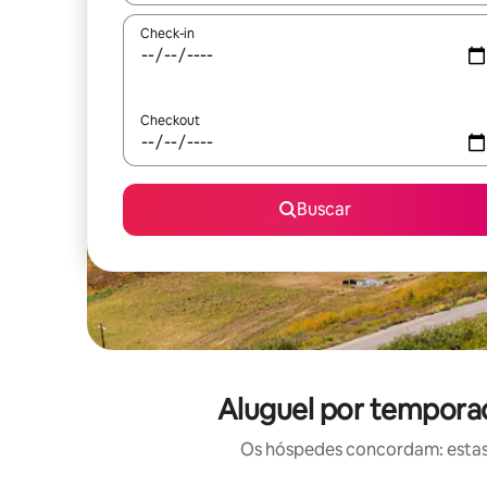
Check-in
Checkout
Buscar
Aluguel por temporad
Os hóspedes concordam: estas