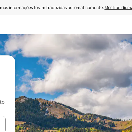
mas informações foram traduzidas automaticamente. 
Mostrar idioma
ito
ore-os usando as seta para cima e para baixo do teclado ou tocando e