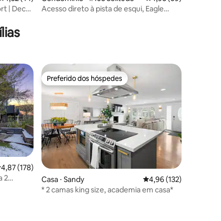
t | Deck |
Acesso direto à pista de esqui, Eagle
ções
Springs E #103, 5 pessoas, +Den
lias
Preferido dos hóspedes
Preferido dos hóspedes
ções
,87 de uma avaliação média de 5, 178 avaliações
4,87 (178)
a 2
Casa ⋅ Sandy
4,96 de uma avaliação 
4,96 (132)
* 2 camas king size, academia em casa*