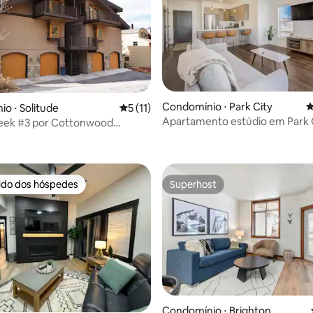
Condomínio ⋅ Park City
4
o ⋅ Solitude
5 de uma avaliação média de 5, 11 avalia
5 (11)
Apartamento estúdio em Park 
reek #3 por Cottonwood
média de 5, 89 avaliações
rido dos hóspedes
Superhost
 melhores preferidos dos hóspedes
Superhost
Condomínio ⋅ Brighton