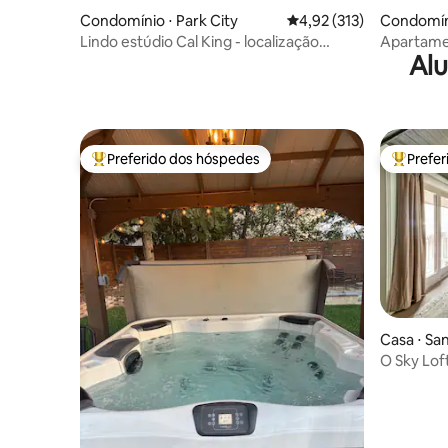
Condomínio ⋅ Park City
4,92 de uma avaliação m
4,92 (313)
Condomíni
Lindo estúdio Cal King - localização
Apartame
Alu
central
Solitude 
Preferido dos hóspedes
Prefe
Entre os melhores preferidos dos hóspedes
Entre os
Casa ⋅ Sa
O Sky Lof