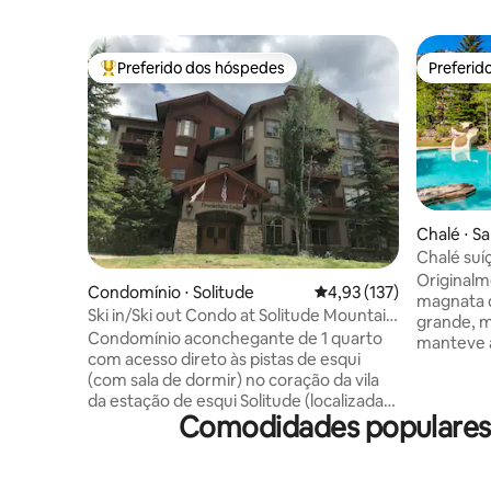
Preferido dos hóspedes
Preferid
Entre os melhores preferidos dos hóspedes
Preferid
Chalé ⋅ Sa
Chalé suí
conveniên
Original
Condomínio ⋅ Solitude
4,93 de uma avaliação m
4,93 (137)
magnata d
Ski in/Ski out Condo at Solitude Mountain
grande, m
Resort
Condomínio aconchegante de 1 quarto
manteve 
com acesso direto às pistas de esqui
esqui suí
(com sala de dormir) no coração da vila
ou camin
da estação de esqui Solitude (localizada
incompará
Comodidades populares 
em Big Cottonwood Canyon). Este
permitem
condomínio de mais de 800 pés
para fora
quadrados é um dos maiores de 1 quarto
tetos alt
na propriedade. É o refúgio de montanha
jantar, co