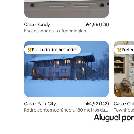
Casa ⋅ Sandy
4,95 de uma avaliação m
4,95 (128)
Encantador estilo Tudor inglês
Preferido dos hóspedes
Prefe
Entre os melhores preferidos dos hóspedes
Entre os
Casa ⋅ Park City
4,92 de uma avaliação m
4,92 (143)
Casa ⋅ C
Retiro contemporâneo a 180 metros da
Townhous
Aluguel po
pista de esqui