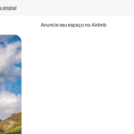
 original
Anuncie seu espaço no Airbnb
 deslizando o dedo na tela.