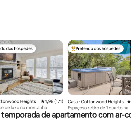
édia de 5, 128 avaliações
rido dos hóspedes
Preferido dos hóspedes
 melhores preferidos dos hóspedes
Entre os melhores preferidos d
édia de 5, 143 avaliações
ottonwood Heights
4,98 de uma avaliação média de 5, 171 avalia
4,98 (171)
Casa ⋅ Cottonwood Heights
4
e de luxo na montanha
Espaçoso retiro de 1 quarto na
r temporada de apartamento com ar-c
montanha.