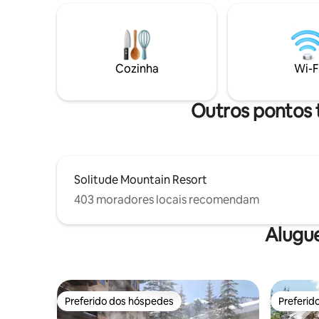
ideal, com acesso ao Solitude Club, que
termosta
inclui: banheira de hidromassagem,
banheira
piscina aquecida, academia, salas de
de hidrom
jogos e cinema. A uma curta distância a
piscina a
pé de quatro estabelecimentos de
completam
Cozinha
Wi-F
alimentação/bebidas e a melhor neve da
terra! Para estadias de verão,
adicionamos duas unidades de ar-
Outros pontos t
condicionado.
Solitude Mountain Resort
403 moradores locais recomendam
Alugu
Preferido dos hóspedes
Preferid
Preferido dos hóspedes
Preferid