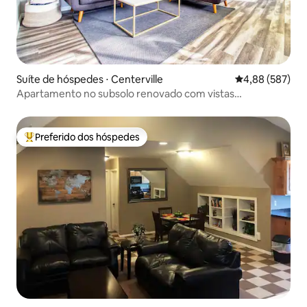
Suíte de hóspedes ⋅ Centerville
4,88 de uma ava
4,88 (587)
Apartamento no subsolo renovado com vistas
deslumbrantes
Preferido dos hóspedes
Entre os melhores preferidos dos hóspedes