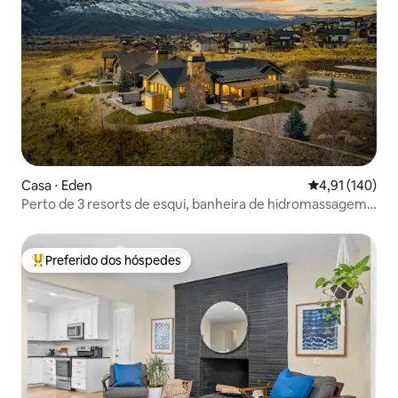
Casa ⋅ Eden
4,91 de uma av
4,91 (140)
Perto de 3 resorts de esqui, banheira de hidromassagem,
sauna e sala de jogos!
Preferido dos hóspedes
Entre os melhores preferidos dos hóspedes