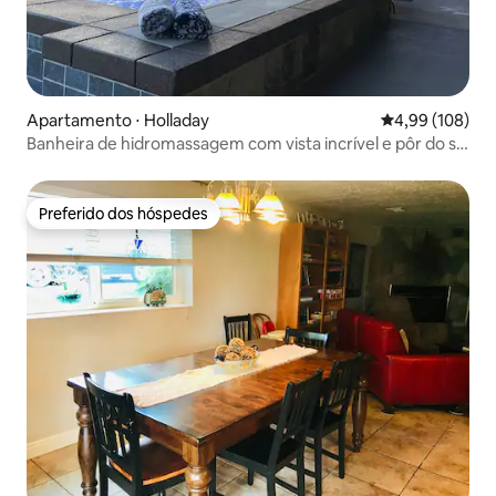
Apartamento ⋅ Holladay
4,99 de uma av
4,99 (108)
Banheira de hidromassagem com vista incrível e pôr do sol
perto de cânions
Preferido dos hóspedes
Preferido dos hóspedes