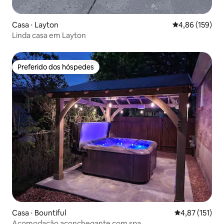
Casa ⋅ Layton
4,86 de uma av
4,86 (159)
Linda casa em Layton
Preferido dos hóspedes
Preferido dos hóspedes
Casa ⋅ Bountiful
4,87 de uma av
4,87 (151)
Acomodação aconchegante com spa