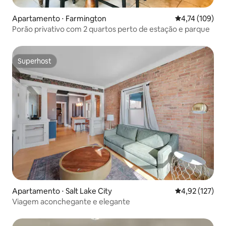
Apartamento ⋅ Farmington
4,74 de uma av
4,74 (109)
Porão privativo com 2 quartos perto de estação e parque
Superhost
Superhost
Apartamento ⋅ Salt Lake City
4,92 de uma av
4,92 (127)
Viagem aconchegante e elegante