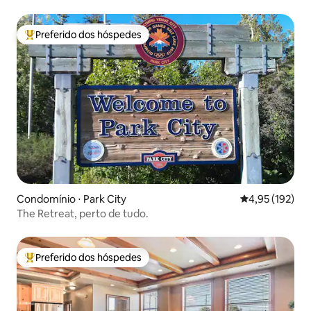
comodidades de alto nível
Preferido dos hóspedes
Entre os melhores preferidos dos hóspedes
Condomínio ⋅ Park City
4,95 de uma av
4,95 (192)
The Retreat, perto de tudo.
Preferido dos hóspedes
Entre os melhores preferidos dos hóspedes