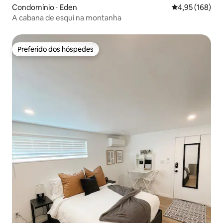
Condomínio ⋅ Eden
4,95 de uma av
4,95 (168)
A cabana de esqui na montanha
Preferido dos hóspedes
Preferido dos hóspedes