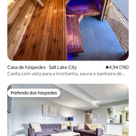
Casa de hóspedes ⋅ Salt Lake City
4,94 de uma av
4,94 (116)
Casita com vista para a montanha, sauna e banheira de
hidromassagem
Preferido dos hóspedes
Preferido dos hóspedes