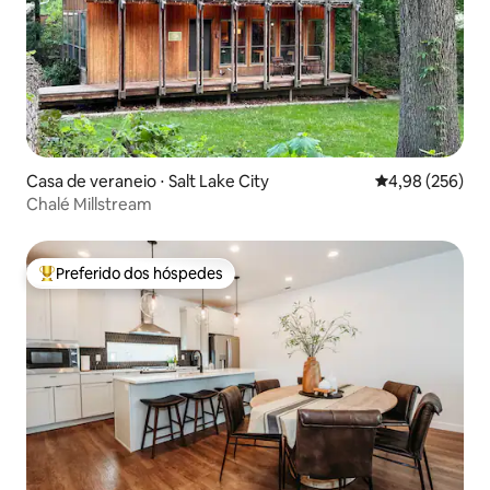
Casa de veraneio ⋅ Salt Lake City
4,98 de uma ava
4,98 (256)
Chalé Millstream
Preferido dos hóspedes
Entre os melhores preferidos dos hóspedes