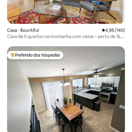
Casa ⋅ Bountiful
4,95 de uma av
4,95 (140)
Casa de 5 quartos na montanha com vistas – perto de SLC
e Lagoon
Preferido dos hóspedes
Entre os melhores preferidos dos hóspedes