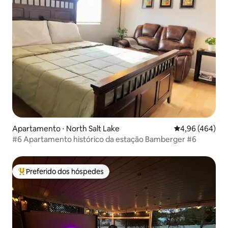
Apartamento ⋅ North Salt Lake
4,96 de uma ava
4,96 (464)
#6 Apartamento histórico da estação Bamberger #6
Preferido dos hóspedes
Entre os melhores preferidos dos hóspedes