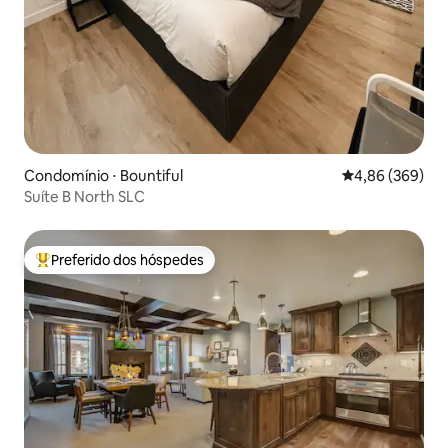
Condomínio ⋅ Bountiful
4,86 de uma ava
4,86 (369)
Suíte B North SLC
Preferido dos hóspedes
Entre os melhores preferidos dos hóspedes