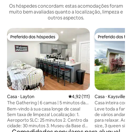
Os hóspedes concordam: estas acomodações foram
muito bem avaliadas quanto a localização, limpeza e
outros aspectos.
Preferido dos hóspedes
Preferido dos hó
Preferido dos hóspedes
Preferido dos hó
Casa ⋅ Layton
4,92 de uma avaliação média de 
4,92 (111)
Casa ⋅ Kaysville
The Gathering | 6 camas | 5 minutos da
Casa inteira com v
Base AF
Kaysville • Clove
Bem-vindo à sua casa longe de casa!
Leve toda a famíli
Sem taxa de limpeza! Localização: 1.
de vários andares
Aeroporto SLC: 25 minutos 2. Centro da
para relaxar. Acomoda 10 pessoas; 1 king
cidade: 30 minutos 3. Museu da Base da
size, 3 queen size
Força Aérea: 5 minutos 4. Lagoa: 18
size. 4 quartos, 3 