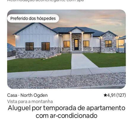
Preferido dos hóspedes
Preferido dos hóspedes
Casa ⋅ North Ogden
4,91 de uma av
4,91 (127)
Vista para a montanha
Aluguel por temporada de apartamento
com ar-condicionado