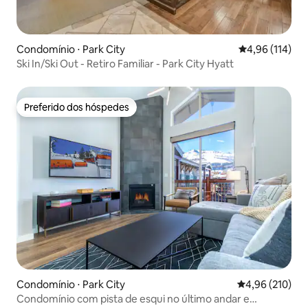
Condomínio ⋅ Park City
4,96 de uma av
4,96 (114)
Ski In/Ski Out - Retiro Familiar - Park City Hyatt
Preferido dos hóspedes
Preferido dos hóspedes
Condomínio ⋅ Park City
4,96 de uma av
4,96 (210)
Condomínio com pista de esqui no último andar e