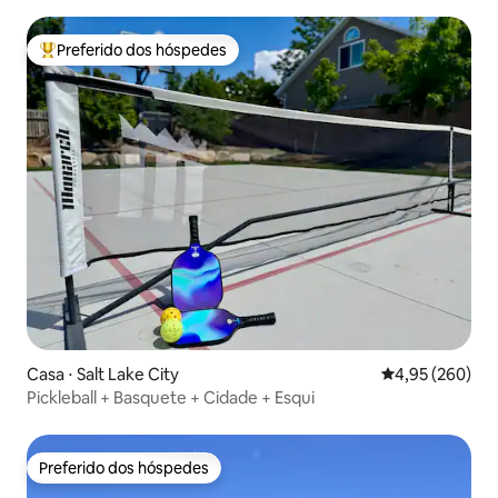
Preferido dos hóspedes
Entre os melhores preferidos dos hóspedes
Casa ⋅ Salt Lake City
4,95 de uma ava
4,95 (260)
Pickleball + Basquete + Cidade + Esqui
Preferido dos hóspedes
Preferido dos hóspedes