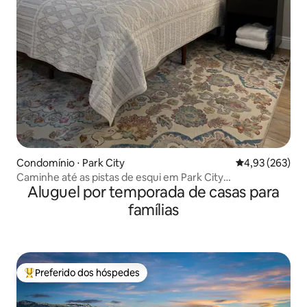
Condomínio ⋅ Park City
4,93 de uma av
4,93 (263)
Caminhe até as pistas de esqui em Park City
Aluguel por temporada de casas para
Mountain/Canyons
famílias
Preferido dos hóspedes
Entre os melhores preferidos dos hóspedes