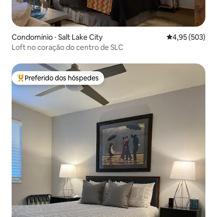
Condomínio ⋅ Salt Lake City
4,95 de uma av
4,95 (503)
Loft no coração do centro de SLC
Preferido dos hóspedes
Entre os melhores preferidos dos hóspedes