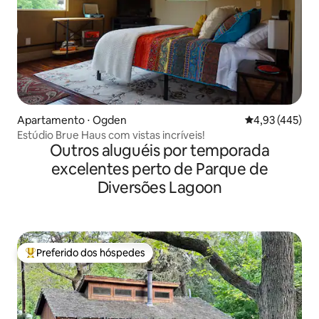
Apartamento ⋅ Ogden
4,93 de uma av
4,93 (445)
Estúdio Brue Haus com vistas incríveis!
Outros aluguéis por temporada
excelentes perto de Parque de
Diversões Lagoon
Preferido dos hóspedes
Entre os melhores preferidos dos hóspedes