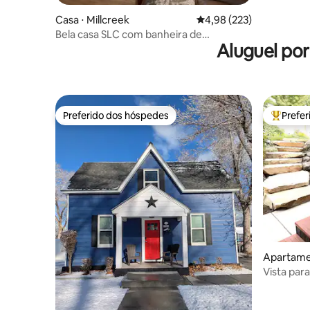
Casa ⋅ Millcreek
4,98 de uma avaliação m
4,98 (223)
Bela casa SLC com banheira de
Aluguel po
hidromassagem privativa!
Preferido dos hóspedes
Prefe
Preferido dos hóspedes
Entre os
Apartamen
Vista par
hidromas
churrasc