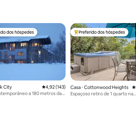
édia de 5, 128 avaliações
rido dos hóspedes
Preferido dos hóspedes
 melhores preferidos dos hóspedes
Entre os melhores preferidos d
k City
4,92 de uma avaliação média de 5, 143 avalia
4,92 (143)
Casa ⋅ Cottonwood Heights
4
ntemporâneo a 180 metros da
Espaçoso retiro de 1 quarto na
squi
montanha.