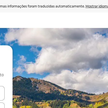
mas informações foram traduzidas automaticamente. 
Mostrar idioma
ito
ore-os usando as seta para cima e para baixo do teclado ou tocando e