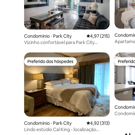
Condomíni
Condomínio ⋅ Park City
4,97 de uma avaliação m
4,97 (215)
Apartamen
Vizinho confortável para Park City
Mountain Resort
Preferido dos hóspedes
Preferid
Preferido dos hóspedes
Preferid
Condomíni
Condomín
À beira 
Condomínio ⋅ Park City
4,92 de uma avaliação m
4,92 (313)
Lindo estúdio Cal King - localização