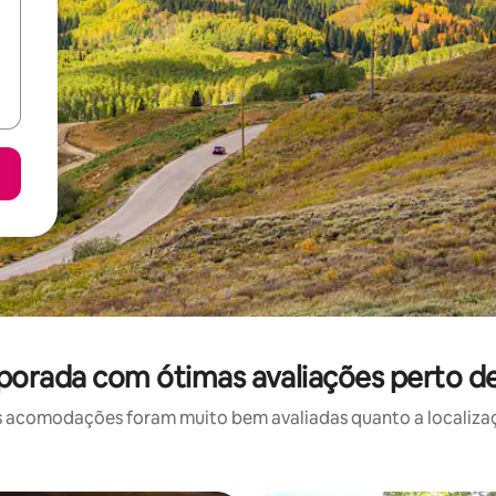
porada com ótimas avaliações perto de
 acomodações foram muito bem avaliadas quanto a localizaçã