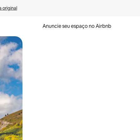
 original
Anuncie seu espaço no Airbnb
 deslizando o dedo na tela.