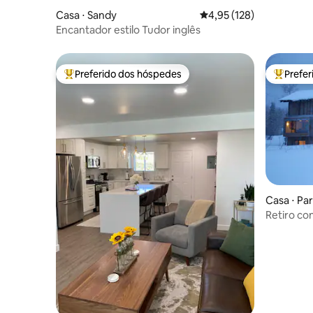
Casa ⋅ Sandy
4,95 de uma avaliação m
4,95 (128)
Encantador estilo Tudor inglês
Preferido dos hóspedes
Prefe
Entre os melhores preferidos dos hóspedes
Entre os
Casa ⋅ Par
Retiro co
pista de e