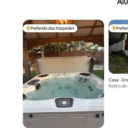
Alu
central
Preferido dos hóspedes
Prefe
Entre os melhores preferidos dos hóspedes
Entre os
Casa ⋅ Dr
Retiro de 
montanha
| Jogos