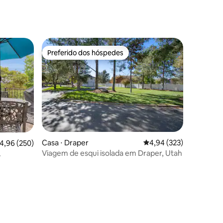
Preferido dos hóspedes
os hóspedes
Preferido dos hóspedes
ções
Casa ⋅ Draper
4,94 de uma avaliação 
4,94 (323)
,96 de uma avaliação média de 5, 250 avaliações
4,96 (250)
Viagem de esqui isolada em Draper, Utah