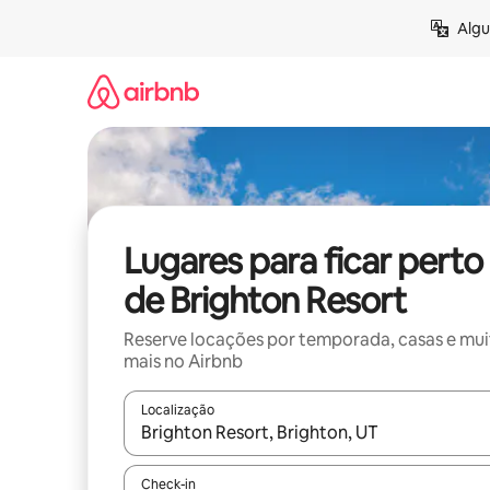
Pular
Algu
para
o
conteúdo
Lugares para ficar perto
de Brighton Resort
Reserve locações por temporada, casas e mu
mais no Airbnb
Localização
Quando os resultados estiverem disponíveis, expl
Check-in