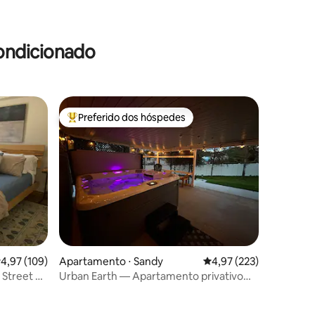
ondicionado
Preferido dos hóspedes
os hóspedes
Entre os melhores preferidos dos hóspedes
ções
,97 de uma avaliação média de 5, 109 avaliações
4,97 (109)
Apartamento ⋅ Sandy
4,97 de uma avaliação 
4,97 (223)
 Street —
Urban Earth — Apartamento privativo
ATUITO
para sogra