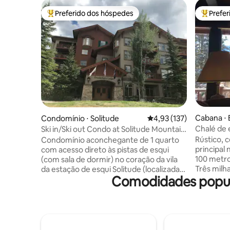
Preferido dos hóspedes
Prefe
Entre os melhores preferidos dos hóspedes
Entre os
Cabana ⋅ 
Condomínio ⋅ Solitude
4,93 de uma avaliação m
4,93 (137)
Chalé de 
Ski in/Ski out Condo at Solitude Mountain
Utah
Resort
Rústico, 
Condomínio aconchegante de 1 quarto
principal 
com acesso direto às pistas de esqui
100 metro
(com sala de dormir) no coração da vila
Três milha
da estação de esqui Solitude (localizada
Comodidades popula
Solitude. 
em Big Cottonwood Canyon). Este
proprieda
condomínio de mais de 800 pés
apartame
quadrados é um dos maiores de 1 quarto
remoção 
na propriedade. É o refúgio de montanha
banheiro 
ideal, com acesso ao Solitude Club, que
quartos n
inclui: banheira de hidromassagem,