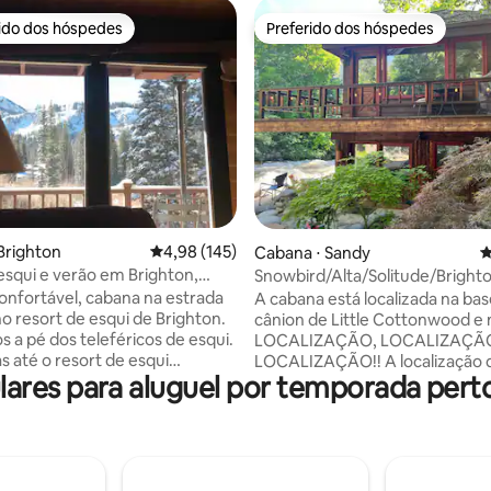
rido dos hóspedes
Preferido dos hóspedes
 melhores preferidos dos hóspedes
Preferido dos hóspedes
Brighton
4,98 de uma avaliação média de 5, 145 avalia
4,98 (145)
édia de 5, 137 avaliações
Cabana ⋅ Sandy
4
esqui e verão em Brighton,
Snowbird/Alta/Solitude/Bright
Creekside Cabana
confortável, cabana na estrada
A cabana está localizada na ba
no resort de esqui de Brighton.
cânion de Little Cottonwood e 
s a pé dos teleféricos de esqui.
LOCALIZAÇÃO, LOCALIZAÇÃ
s até o resort de esqui
LOCALIZAÇÃO!! A localização 
res para aluguel por temporada perto
Belas vistas, grande
cabanas posiciona você na fren
de. Os residentes no
quilômetros e quilômetros de v
nto do porão lidam com a
horas e horas de tempo de esp
de neve. Cozinha completa,
proporcionando-lhe tempo ext
confortável com chuveiro. Dois
esqui no cânion de Little Cott
o andar de cima. Banheira,
para que você possa obter sua