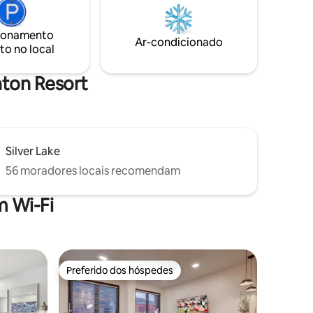
primeiras,
pólvora. Da porta ao elevador em poucos
minutos! Brighton recebeu quase 65 pés
ionamento
deiro de
de neve em 2023; a história mais
Ar-condicionado
to no local
zi
registrada! Esquiamos durante todo o
ade de sua
mês de maio! Já mencionamos a
banheira de hidromassagem?!
hton Resort
Silver Lake
56 moradores locais recomendam
 Wi-Fi
Preferido dos hóspedes
os hóspedes
Preferido dos hóspedes