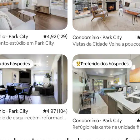
o ⋅ Park City
4,92 de uma avaliação média de 5, 129 avalia
4,92 (129)
édia de 5, 215 avaliações
Condomínio ⋅ Park City
4
to estúdio em Park City
Vistas da Cidade Velha a pouco
de trilhas, Main St | A/C
o dos hóspedes
Preferido dos hóspedes
o dos hóspedes
Entre os melhores preferidos d
o ⋅ Park City
4,97 de uma avaliação média de 5, 104 avalia
4,97 (104)
io de esqui recém-reformado |
Condomínio ⋅ Park City
4
da montanha
Refúgio relaxante na unidade fi
édia de 5, 313 avaliações