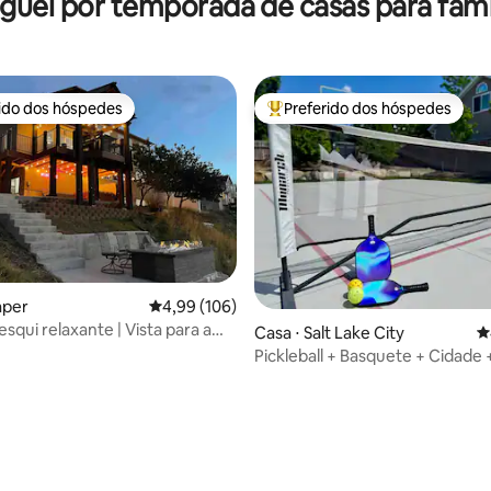
guel por temporada de casas para famí
rido dos hóspedes
Preferido dos hóspedes
 melhores preferidos dos hóspedes
Entre os melhores preferidos d
aper
4,99 de uma avaliação média de 5, 106 avalia
4,99 (106)
esqui relaxante | Vista para a
Casa ⋅ Salt Lake City
4
 | Banheira de hidromassagem
Pickleball + Basquete + Cidade 