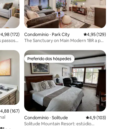
ções
,98 de uma avaliação média de 5, 172 avaliações
4,98 (172)
Condomínio ⋅ Park City
4,95 de uma avaliação 
4,95 (129)
s passos
The Sanctuary on Main Modern 1BR a pé
de Town Lift
Preferido dos hóspedes
os hóspedes
Preferido dos hóspedes
ções
,88 de uma avaliação média de 5, 167 avaliações
4,88 (167)
nal
Condomínio ⋅ Solitude
4,9 de uma avaliação 
4,9 (103)
Solitude Mountain Resort: estúdio