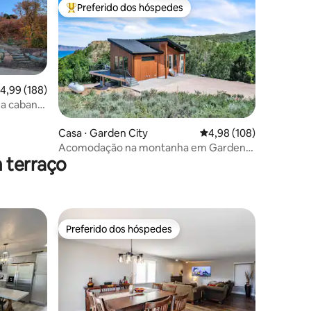
Preferido dos hóspedes
os hóspedes
Entre os melhores preferidos dos hóspedes
,99 de uma avaliação média de 5, 188 avaliações
4,99 (188)
ma cabana
ções
Casa ⋅ Garden City
4,98 de uma avaliação 
4,98 (108)
Acomodação na montanha em Garden
 terraço
City
Preferido dos hóspedes
os hóspedes
Preferido dos hóspedes