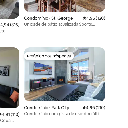
Condomínio ⋅ St. George
4,95 de uma avaliação 
4,95 (120)
Unidade de pátio atualizada Sports
,94 de uma avaliação média de 5, 316 avaliações
4,94 (316)
ções
Village/vistas incríveis!
sta
Preferido dos hóspedes
Preferido dos hóspedes
Condomínio ⋅ Park City
4,96 de uma avaliação 
4,96 (210)
Condomínio com pista de esqui no último
4,91 de uma avaliação média de 5, 113 avaliações
4,91 (113)
andar e comodidades de alto nível
 Cedar