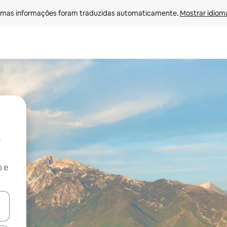
mas informações foram traduzidas automaticamente. 
Mostrar idioma
b e
ore-os usando as seta para cima e para baixo do teclado ou tocando e