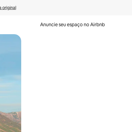
 original
Anuncie seu espaço no Airbnb
 deslizando o dedo na tela.