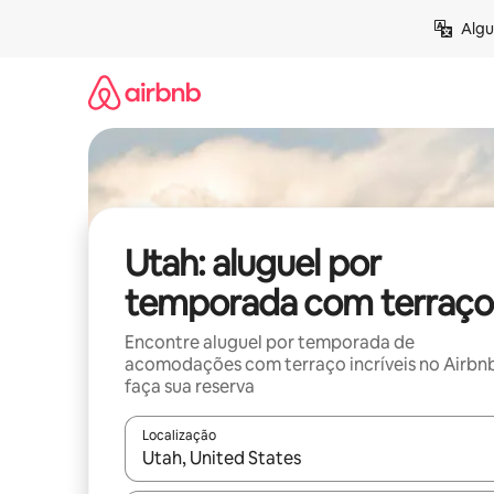
Pular
Algu
para
o
conteúdo
Utah: aluguel por
temporada com terraço
Encontre aluguel por temporada de
acomodações com terraço incríveis no Airbn
faça sua reserva
Localização
Quando os resultados estiverem disponíveis, expl