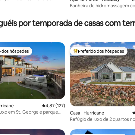
sagem, academia, térreo
Banheira de hidromassagem co
édia de 5, 248 avaliações
incrível e pôr do sol perto de c
guéis por temporada de casas com ter
o dos hóspedes
Preferido dos hóspedes
o dos hóspedes
Entre os melhores preferidos d
édia de 5, 206 avaliações
rricane
4,87 de uma avaliação média de 5, 127 avalia
4,87 (127)
luxo em St. George e parque
Casa ⋅ Hurricane
4
de Zion
Refúgio de luxo de 2 quartos no
Perto de Zion e Sand Hollow