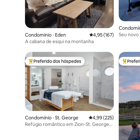
Condomíni
Seu novo 
Condomínio ⋅ Eden
4,95 de uma avaliação m
4,95 (167)
A cabana de esqui na montanha
Preferido dos hóspedes
Prefe
Entre os melhores preferidos dos hóspedes
Entre os
Condomínio ⋅ St. George
4,99 de uma avaliação m
4,99 (225)
Refúgio romântico em Zion-St. George
com banheira de hidromassagem
privativa