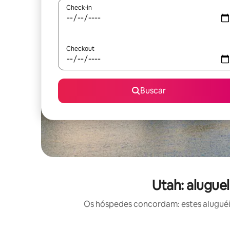
Check-in
Checkout
Buscar
Utah: alugue
Os hóspedes concordam: estes aluguéi