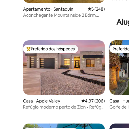
hidromas
Apartamento ⋅ Santaquin
5 de uma avaliação m
5 (248)
Aconchegante Mountainside 2 Bdrm
Alu
Apt. com cozinha e vista
Preferido dos hóspedes
Preferid
Entre os melhores preferidos dos hóspedes
Preferid
Casa ⋅ Apple Valley
4,97 de uma avaliação m
4,97 (206)
Casa ⋅ Hu
Refúgio moderno perto de Zion • Refúgio
Golfe de 
para famílias
nacional 