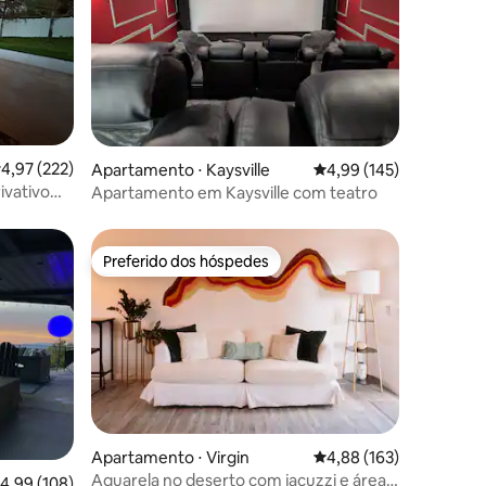
ções
,97 de uma avaliação média de 5, 222 avaliações
4,97 (222)
Apartamento ⋅ Kaysville
4,99 de uma avaliação 
4,99 (145)
ivativo
Apartamento em Kaysville com teatro
Preferido dos hóspedes
os hóspedes
Preferido dos hóspedes
Apartamento ⋅ Virgin
4,88 de uma avaliação 
4,88 (163)
ções
Aquarela no deserto com jacuzzi e área
,99 de uma avaliação média de 5, 108 avaliações
4,99 (108)