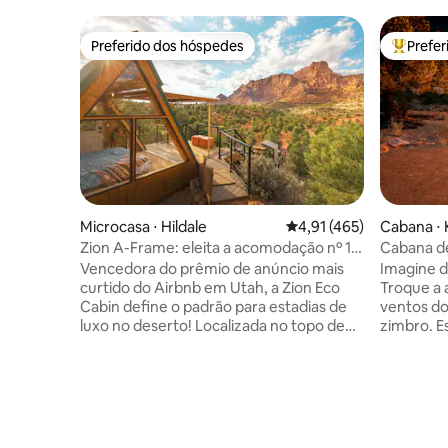
Preferido dos hóspedes
Prefe
Preferido dos hóspedes
Entre os
Microcasa ⋅ Hildale
4,91 de uma avaliação m
4,91 (465)
Cabana ⋅
Zion A-Frame: eleita a acomodação nº 1
Cabana de
mais curtida pelo Airbnb
deslumbr
Vencedora do prêmio de anúncio mais
Imagine d
curtido do Airbnb em Utah, a Zion Eco
Troque a a
Cabin define o padrão para estadias de
ventos do
luxo no deserto! Localizada no topo de
zimbro. E
um deck de 3 níveis, esta propriedade
não é ape
deslumbrante tem vista para o cânion de
lugar par
Zion. Como se isso não bastasse, uma
e com par
parede de vidro do chão ao teto se abre
Situada e
totalmente, permitindo uma transição
vista par
perfeita para a varanda e misturando a
isolada, 