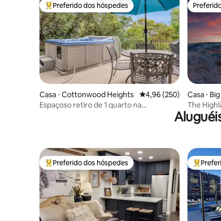
Preferido dos hóspedes
Preferid
Entre os melhores preferidos dos hóspedes
Preferid
Casa ⋅ Bi
Casa ⋅ Cottonwood Heights
4,96 de uma avaliação m
4,96 (250)
The Highla
Espaçoso retiro de 1 quarto na
Aluguéi
banheira
montanha.
Preferido dos hóspedes
Prefe
Entre os melhores preferidos dos hóspedes
Entre os