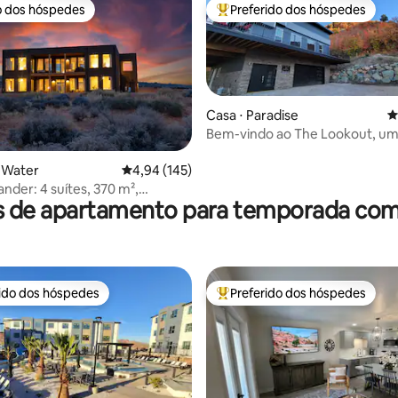
o dos hóspedes
Preferido dos hóspedes
o dos hóspedes
Entre os melhores preferidos d
Casa ⋅ Paradise
4
Bem-vindo ao The Lookout, u
privativa sem energia pública
g Water
4,94 de uma avaliação média de 5, 145 avalia
4,94 (145)
édia de 5, 250 avaliações
nder: 4 suítes, 370 m²,
s de apartamento para temporada com
 de hidromassagem, 16+
rido dos hóspedes
Preferido dos hóspedes
 melhores preferidos dos hóspedes
Entre os melhores preferidos d