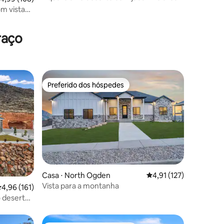
externa deslumbrante
m vista
ânions
raço
Preferido dos hóspedes
os hóspedes
Preferido dos hóspedes
ções
Casa ⋅ North Ogden
4,91 de uma avaliação 
4,91 (127)
Vista para a montanha
,96 de uma avaliação média de 5, 161 avaliações
4,96 (161)
 deserto |