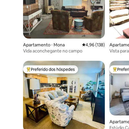
Apartamento ⋅ Mona
4,96 de uma avaliação m
4,96 (138)
Apartamen
Vida aconchegante no campo
Vista par
hidromas
churrasc
Preferido dos hóspedes
Prefe
Entre os melhores preferidos dos hóspedes
Entre os
Apartame
Estúdio C