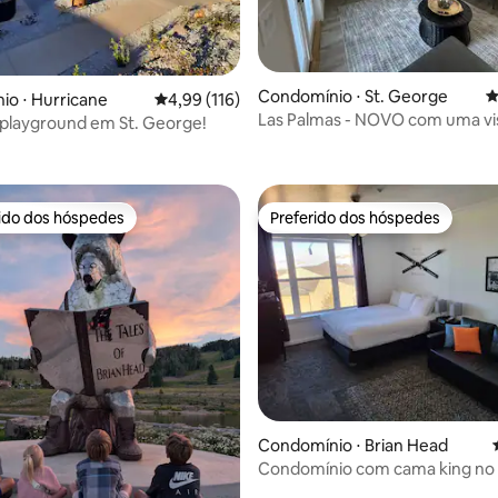
Condomínio ⋅ St. George
4
o ⋅ Hurricane
4,99 de uma avaliação média de 5, 116 avalia
4,99 (116)
Las Palmas - NOVO com uma vi
playground em St. George!
édia de 5, 167 avaliações
INCRÍVEL!
rido dos hóspedes
Preferido dos hóspedes
 melhores preferidos dos hóspedes
Preferido dos hóspedes
édia de 5, 225 avaliações
Condomínio ⋅ Brian Head
Condomínio com cama king no
Breaks Lodge