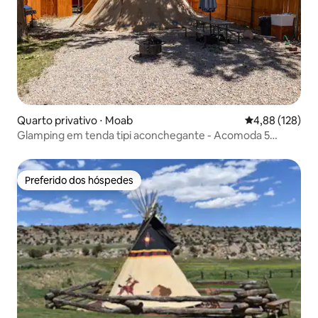
Quarto privativo ⋅ Moab
4,88 de uma av
4,88 (128)
Glamping em tenda tipi aconchegante - Acomoda 5
pessoas - A poucos minutos de Arches
Preferido dos hóspedes
Preferido dos hóspedes