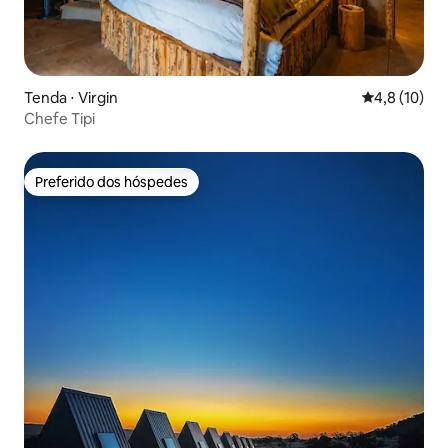
Tenda ⋅ Virgin
4,8 de uma a
4,8 (10)
Chefe Tipi
Preferido dos hóspedes
Preferido dos hóspedes