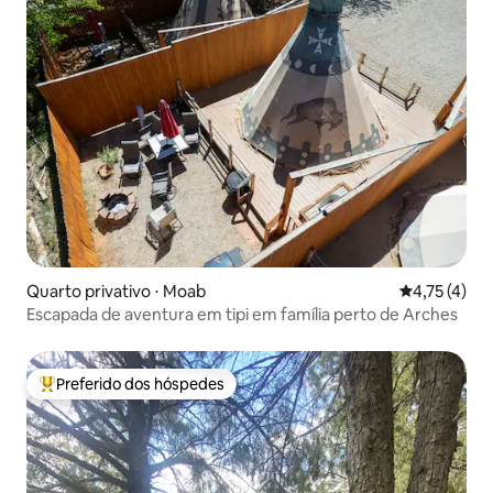
Quarto privativo ⋅ Moab
4,75 de uma 
4,75 (4)
Escapada de aventura em tipi em família perto de Arches
Preferido dos hóspedes
Entre os melhores preferidos dos hóspedes