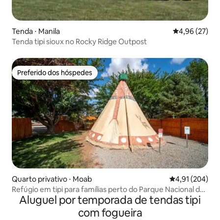
Tenda ⋅ Manila
4,96 de uma a
4,96 (27)
Tenda tipi sioux no Rocky Ridge Outpost
Preferido dos hóspedes
Preferido dos hóspedes
Quarto privativo ⋅ Moab
4,91 de uma av
4,91 (204)
Refúgio em tipi para famílias perto do Parque Nacional de
Aluguel por temporada de tendas tipi
Arches
com fogueira