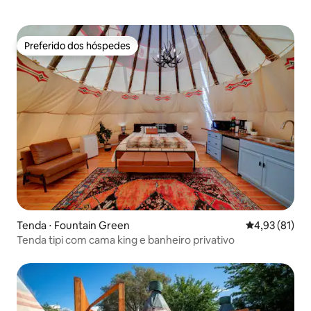
Preferido dos hóspedes
Preferido dos hóspedes
Tenda ⋅ Fountain Green
4,93 de uma a
4,93 (81)
Tenda tipi com cama king e banheiro privativo