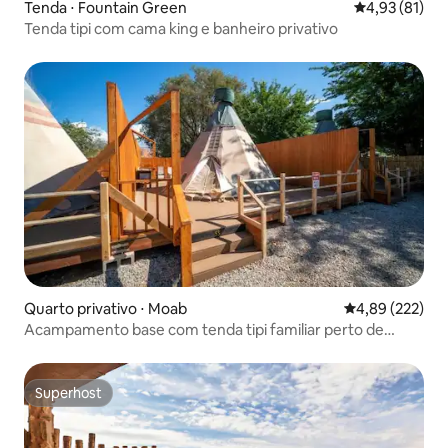
Tenda ⋅ Fountain Green
4,93 de uma a
4,93 (81)
Tenda tipi com cama king e banheiro privativo
Quarto privativo ⋅ Moab
4,89 de uma av
4,89 (222)
Acampamento base com tenda tipi familiar perto de
Arches
Superhost
Superhost