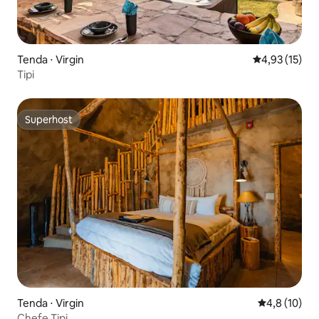
Tenda ⋅ Virgin
4,93 de uma a
4,93 (15)
Tipi
Superhost
Superhost
Tenda ⋅ Virgin
4,8 de uma a
4,8 (10)
Chefe Tipi