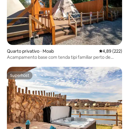
Quarto privativo ⋅ Moab
4,89 de uma av
4,89 (222)
Acampamento base com tenda tipi familiar perto de
Arches
Superhost
Superhost