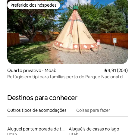
Preferido dos hóspedes
Preferido dos hóspedes
Quarto privativo ⋅ Moab
4,91 de uma av
4,91 (204)
Refúgio em tipi para famílias perto do Parque Nacional de
Arches
Destinos para conhecer
Outros tipos de acomodações
Coisas para fazer
Aluguel por temporada de townhouses
Aluguéis de casas no lago
Utah
Utah