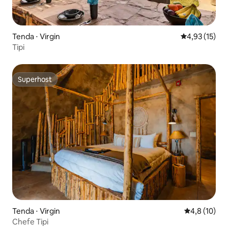
Tenda ⋅ Virgin
4,93 de uma a
4,93 (15)
Tipi
Superhost
Superhost
Tenda ⋅ Virgin
4,8 de uma a
4,8 (10)
Chefe Tipi