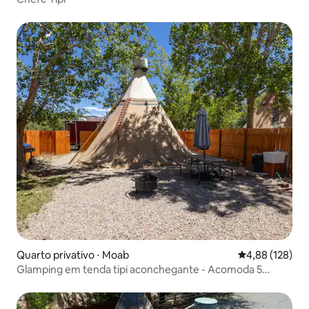
Quarto privativo ⋅ Moab
4,88 de uma av
4,88 (128)
Glamping em tenda tipi aconchegante - Acomoda 5
pessoas - A poucos minutos de Arches