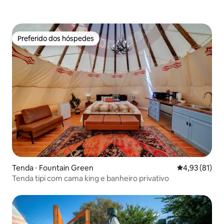
Preferido dos hóspedes
Preferido dos hóspedes
Tenda ⋅ Fountain Green
4,93 de uma a
4,93 (81)
Tenda tipi com cama king e banheiro privativo