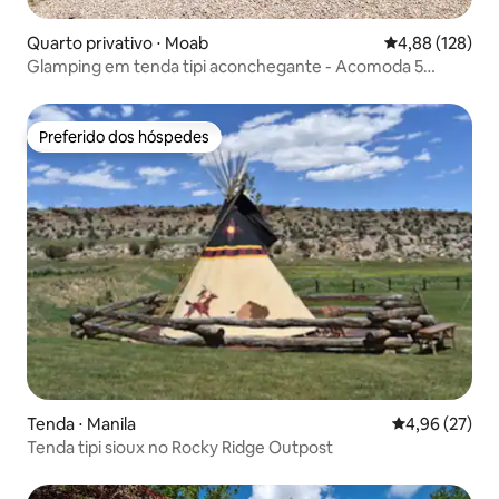
Quarto privativo ⋅ Moab
4,88 de uma av
4,88 (128)
Glamping em tenda tipi aconchegante - Acomoda 5
pessoas - A poucos minutos de Arches
Preferido dos hóspedes
Preferido dos hóspedes
Tenda ⋅ Manila
4,96 de uma a
4,96 (27)
Tenda tipi sioux no Rocky Ridge Outpost