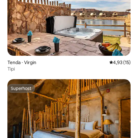
Tenda ⋅ Virgin
4,93 de uma a
4,93 (15)
Tipi
Superhost
Superhost