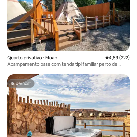
Quarto privativo ⋅ Moab
4,89 de uma av
4,89 (222)
Acampamento base com tenda tipi familiar perto de
Arches
Superhost
Superhost