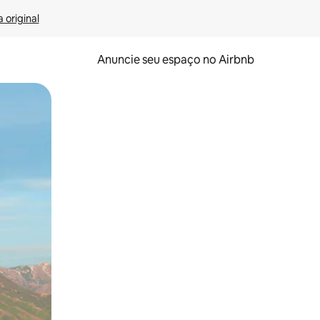
 original
Anuncie seu espaço no Airbnb
 deslizando o dedo na tela.