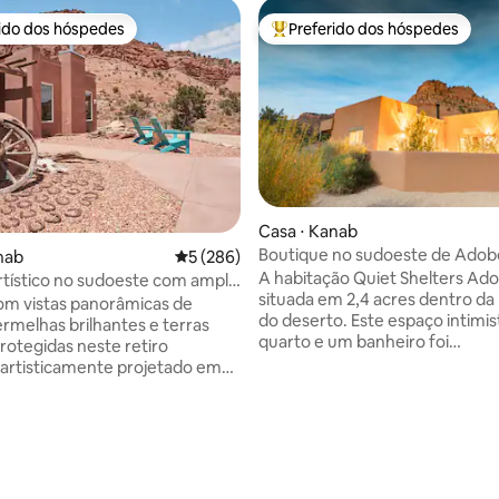
rido dos hóspedes
Preferido dos hóspedes
 melhores preferidos dos hóspedes
Entre os melhores preferidos d
Casa ⋅ Kanab
Boutique no sudoeste de Adob
nab
5 de uma avaliação média de 5, 286 avalia
5 (286)
A habitação Quiet Shelters Ad
rtístico no sudoeste com ampla
situada em 2,4 acres dentro d
a o penhasco
m vistas panorâmicas de
do deserto. Este espaço intimi
ermelhas brilhantes e terras
quarto e um banheiro foi
protegidas neste retiro
cuidadosamente feito com mat
artisticamente projetado em
naturais e inspiração do sudoes
 Arquitetura cuidadosa, janelas
estadia convida a um ritmo mais
as, obras de arte selecionadas
uma presença mais profunda,
dades modernas criam uma
oferecendo uma maneira fun
nspiradora e restauradora.
de viajar. Com vistas para falési
e posicionado para viagens de
rocha vermelha, o ruído diário
s Parques Nacionais de Zion,