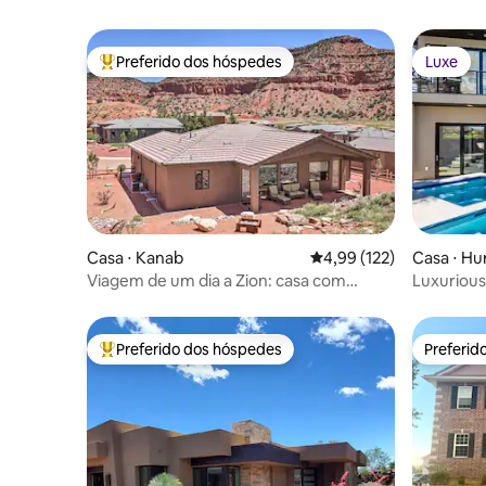
Preferido dos hóspedes
Luxe
Entre os melhores preferidos dos hóspedes
Luxe
Casa ⋅ Kanab
4,99 de uma avaliação m
4,99 (122)
Casa ⋅ Hu
Viagem de um dia a Zion: casa com
Luxurious
fogueira e acesso à piscina
Stunning
Preferido dos hóspedes
Preferid
Entre os melhores preferidos dos hóspedes
Preferid