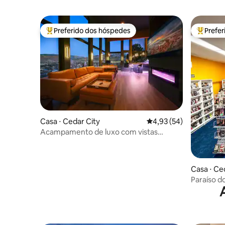
Preferido dos hóspedes
Prefe
Entre os melhores preferidos dos hóspedes
Entre os
Casa ⋅ Cedar City
4,93 de uma avaliação 
4,93 (54)
Acampamento de luxo com vistas
épicas: perto do Parque Nacional de Zion
Casa ⋅ Ce
Paraíso d
perto de 