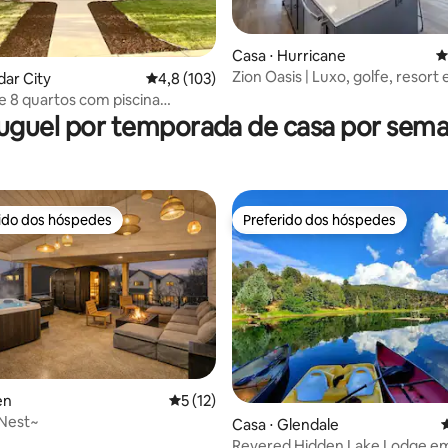
Casa ⋅ Hurricane
4
Zion Oasis | Luxo, golfe, resort 
dar City
4,8 de uma avaliação média de 5, 103 avalia
4,8 (103)
édia de 5, 192 avaliações
 8 quartos com piscina
 em Cedar City
uguel por temporada de casa por sem
rido dos hóspedes
Preferido dos hóspedes
 melhores preferidos dos hóspedes
Preferido dos hóspedes
édia de 5, 206 avaliações
en
5 de uma avaliação média de 5, 12 avalia
5 (12)
 Nest~
Casa ⋅ Glendale
4
Revered Hidden Lake Lodge em