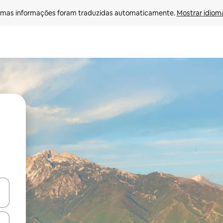
mas informações foram traduzidas automaticamente. 
Mostrar idioma
ore-os usando as seta para cima e para baixo do teclado ou tocando e