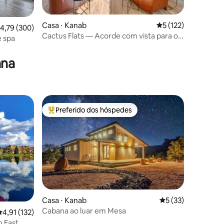
Casa ⋅ Kanab
5 de uma avaliação 
5 (122)
,79 de uma avaliação média de 5, 300 avaliações
4,79 (300)
Cactus Flats — Acorde com vista para o
e spa
ções
penhasco vermelho
ana
Preferido dos hóspedes
Entre os melhores preferidos dos hóspedes
ções
Casa ⋅ Kanab
5 de uma avaliação
5 (33)
Cabana ao luar em Mesa
,91 de uma avaliação média de 5, 132 avaliações
4,91 (132)
 East