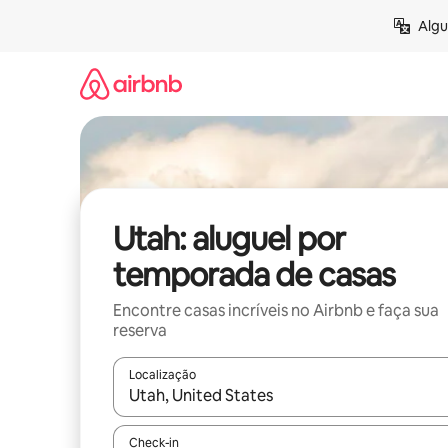
Pular
Algu
para
o
conteúdo
Utah: aluguel por
temporada de casas
Encontre casas incríveis no Airbnb e faça sua
reserva
Localização
Quando os resultados estiverem disponíveis, expl
Check-in