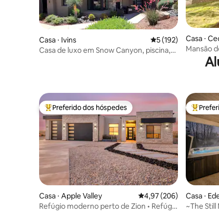
Casa ⋅ Ce
Casa ⋅ Ivins
5 de uma avaliação m
5 (192)
Mansão de
Casa de luxo em Snow Canyon, piscina,
privativa
Al
spa, academia, pickleball
Preferido dos hóspedes
Prefe
Entre os melhores preferidos dos hóspedes
Entre os
Casa ⋅ Apple Valley
4,97 de uma avaliação m
4,97 (206)
Casa ⋅ Ed
Refúgio moderno perto de Zion • Refúgio
~The Still
para famílias