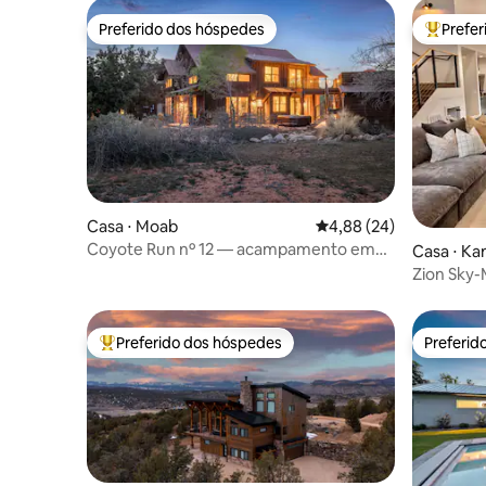
Preferido dos hóspedes
Prefe
Preferido dos hóspedes
Entre os
Casa ⋅ Moab
4,88 de uma avaliação 
4,88 (24)
Coyote Run nº 12 — acampamento em
Casa ⋅ Ka
Moab para toda a família!
Zion Sky-
banheiros
hidromas
Preferido dos hóspedes
Preferid
Entre os melhores preferidos dos hóspedes
Preferid