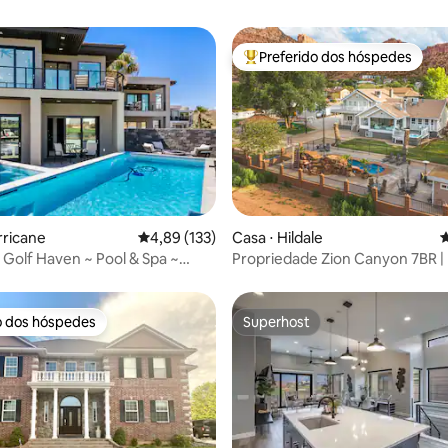
Preferido dos hóspedes
Entre os melhores preferidos d
édia de 5, 122 avaliações
rricane
4,89 de uma avaliação média de 5, 133 avalia
4,89 (133)
Casa ⋅ Hildale
4
 Golf Haven ~ Pool & Spa ~
Propriedade Zion Canyon 7BR | 
 View
sauna, teatro, academia
o dos hóspedes
Superhost
o dos hóspedes
Superhost