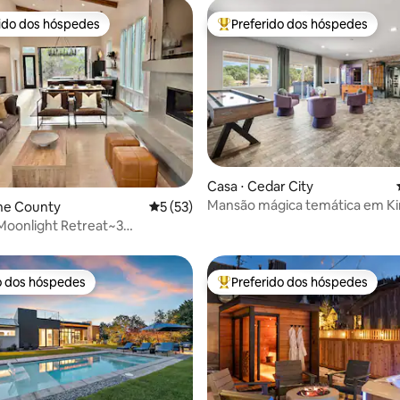
rido dos hóspedes
Preferido dos hóspedes
 melhores preferidos dos hóspedes
Entre os melhores preferidos d
média de 5, 24 avaliações
Casa ⋅ Cedar City
Mansão mágica temática em Ki
ne County
5 de uma avaliação média de 5, 53 avalia
5 (53)
650 m²
Moonlight Retreat~3
/3 banheiros + banheira de
sagem + fogueira
o dos hóspedes
Preferido dos hóspedes
o dos hóspedes
Entre os melhores preferidos d