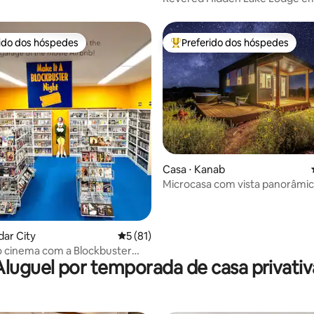
Zion e Bryce
rido dos hóspedes
Preferido dos hóspedes
 melhores preferidos dos hóspedes
Entre os melhores preferidos d
média de 5, 54 avaliações
Casa ⋅ Kanab
Microcasa com vista panorâmic
banheira de hidromassagem, p
Zion
dar City
5 de uma avaliação média de 5, 81 avalia
5 (81)
o cinema com a Blockbuster
Aluguel por temporada de casa privativ
Zion e Bryce