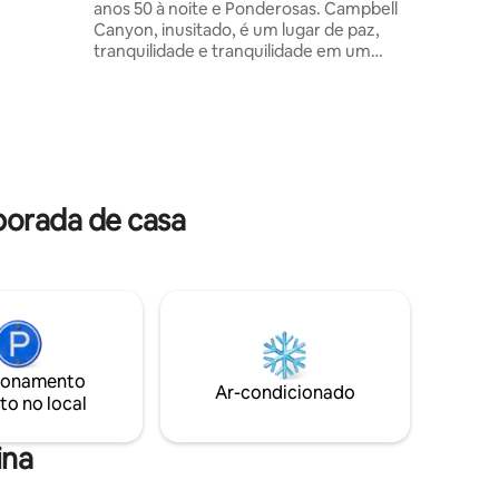
anos 50 à noite e Ponderosas. Campbell
ra
Canyon, inusitado, é um lugar de paz,
com a
tranquilidade e tranquilidade em um
mundo louco e agitado. É um santuário e
alorizam
um local de meditação, venha mergulhar
e
na floresta. A microcasa está localizada
em um cânion tranquilo, ISOLADO e
PRIVADO de 82 acres, um santuário, fora
da rodovia 89, a meio caminho entre os
Parques Nacionais de Zion e Bryce, a
porada de casa
apenas 6 milhas ao norte de Glendale.
Faça uma fuga para relaxar "Entre dois
pinheiros há uma porta para um novo
mundo", John Muir
ionamento
Ar-condicionado
to no local
ina