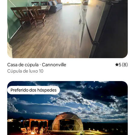
Casa de cúpula ⋅ Cannonville
5 de uma 
5 (8)
Cúpula de luxo 10
Preferido dos hóspedes
Preferido dos hóspedes