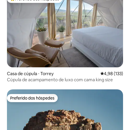
Entre os melhores preferidos dos hóspedes
Casa de cúpula ⋅ Torrey
4,98 de uma av
4,98 (133)
Cúpula de acampamento de luxo com cama king size
Preferido dos hóspedes
Preferido dos hóspedes