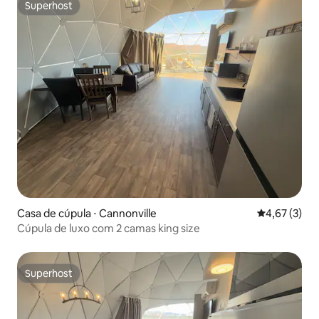
Superhost
Superhost
Casa de cúpula ⋅ Cannonville
4,67 de uma 
4,67 (3)
Cúpula de luxo com 2 camas king size
Superhost
Superhost