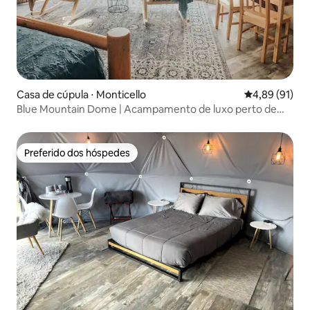
Casa de cúpula ⋅ Monticello
4,89 de uma a
4,89 (91)
Blue Mountain Dome | Acampamento de luxo perto de
Canyonlands
Preferido dos hóspedes
Preferido dos hóspedes