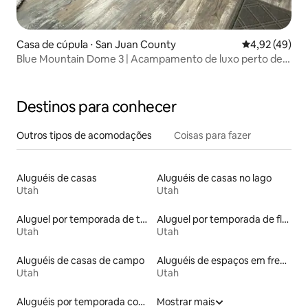
Casa de cúpula ⋅ San Juan County
4,92 de uma a
4,92 (49)
Blue Mountain Dome 3 | Acampamento de luxo perto de
Canyonlands
Destinos para conhecer
Outros tipos de acomodações
Coisas para fazer
Aluguéis de casas
Aluguéis de casas no lago
Utah
Utah
Aluguel por temporada de townhouses
Aluguel por temporada de flats
Utah
Utah
Aluguéis de casas de campo
Aluguéis de espaços em frente à praia
Utah
Utah
Aluguéis por temporada com café da manhã
Mostrar mais