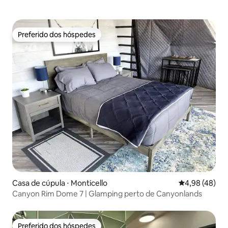
Preferido dos hóspedes
Preferido dos hóspedes
Casa de cúpula ⋅ Monticello
4,98 de uma a
4,98 (48)
Canyon Rim Dome 7 | Glamping perto de Canyonlands
Preferido dos hóspedes