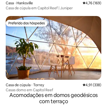
Casa ⋅ Hanksville
4,76 de uma av
4,76 (169)
Casa de cúpula em Capitol Reef | Juniper
Preferido dos hóspedes
Preferido dos hóspedes
Casa de cúpula ⋅ Torrey
4,91 de uma av
4,91 (338)
Casas domo em Capitol Reef
Acomodações em domos geodésicos
com terraço