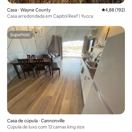
Casa ⋅ Wayne County
4,88 de uma av
4,88 (192)
Casa arredondada em Capitol Reef | Yucca
Superhost
Superhost
Casa de cúpula ⋅ Cannonville
Cúpula de luxo com 12 camas king size