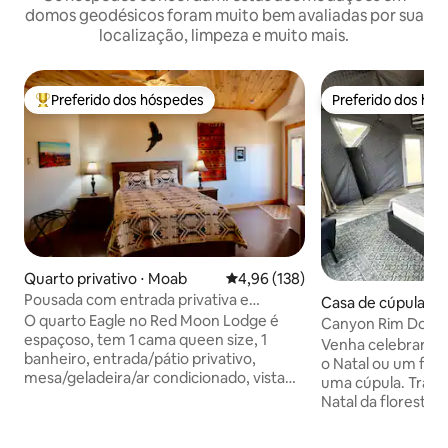
domos geodésicos foram muito bem avaliadas por sua
localização, limpeza e muito mais.
Preferido dos hóspedes
Preferido dos hó
Entre os melhores preferidos dos hóspedes
Preferido dos hó
Quarto privativo ⋅ Moab
4,96 de uma avaliação média de 
4,96 (138)
Pousada com entrada privativa e
Casa de cúpula ⋅ M
banheiro
O quarto Eagle no Red Moon Lodge é
Canyon Rim Dome 
espaçoso, tem 1 cama queen size, 1
Canyonlands
Venha celebrar o 
banheiro, entrada/pátio privativo,
o Natal ou um fer
mesa/geladeira/ar condicionado, vista
uma cúpula. Traga
para o pôr do sol. Café da manhã
Natal da floresta 
ORGÂNICO para 2 pessoas. Opções sem
quilômetros de dis
glúten/lactose/veganas. Um
tranquilo às 7400'