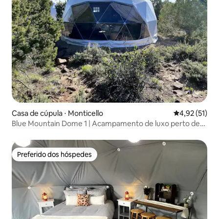
Casa de cúpula ⋅ Monticello
4,92 de uma a
4,92 (51)
Blue Mountain Dome 1 | Acampamento de luxo perto de
Canyonlands
Preferido dos hóspedes
Preferido dos hóspedes