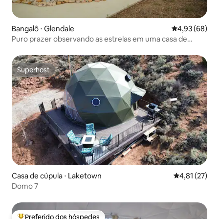
Bangalô ⋅ Glendale
4,93 de uma a
4,93 (68)
Puro prazer observando as estrelas em uma casa de
cúpula com sauna e banheira de hidromassagem.
Superhost
Superhost
Casa de cúpula ⋅ Laketown
4,81 de uma a
4,81 (27)
Domo 7
Preferido dos hóspedes