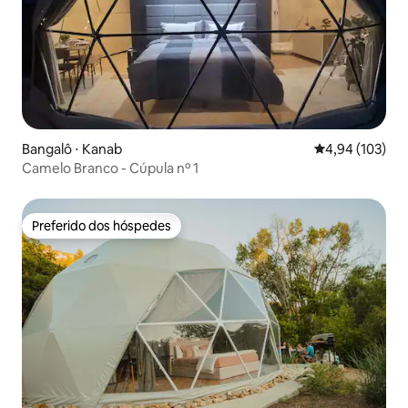
Bangalô ⋅ Kanab
4,94 de uma av
4,94 (103)
Camelo Branco - Cúpula nº 1
Preferido dos hóspedes
Preferido dos hóspedes