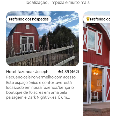
localização, limpeza e muito mais.
Preferido dos hóspedes
Preferido dos 
Preferido dos hóspedes
Entre os melhore
Hotel-fazenda ⋅ Joseph
4,89 de uma avaliação média de 
4,89 (462)
Pequeno celeiro vermelho com acesso à
sauna
Este espaço único e confortável está
localizado em nossa fazenda/berçário
boutique de 10 acres em uma bela
paisagem e Dark Night Skies. É um
acampamento aconchegante em
qualquer estação com 1 cama queen e 2
camas de solteiro no loft e acessado por