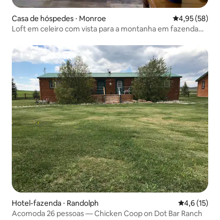
Casa de hóspedes ⋅ Monroe
4,95 de uma a
4,95 (58)
Loft em celeiro com vista para a montanha em fazenda
de maçãs vintage
Hotel-fazenda ⋅ Randolph
4,6 de uma a
4,6 (15)
Acomoda 26 pessoas — Chicken Coop on Dot Bar Ranch