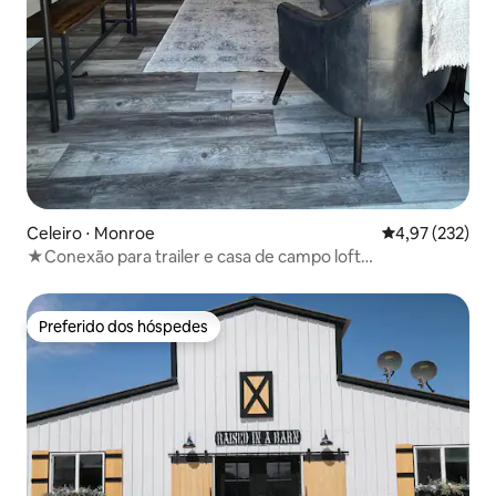
Celeiro ⋅ Monroe
4,97 de uma av
4,97 (232)
★Conexão para trailer e casa de campo loft
aconchegante com 1 ou 2 camas★
Preferido dos hóspedes
Preferido dos hóspedes