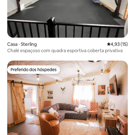
Casa ⋅ Sterling
4,93 de uma a
4,93 (15)
Chalé espaçoso com quadra esportiva coberta privativa
Preferido dos hóspedes
Preferido dos hóspedes