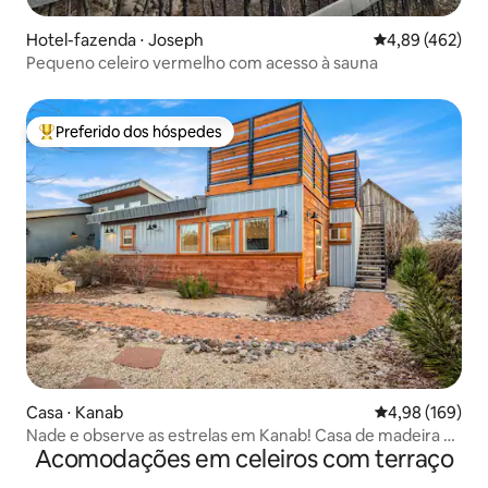
Hotel-fazenda ⋅ Joseph
4,89 de uma av
4,89 (462)
Pequeno celeiro vermelho com acesso à sauna
Preferido dos hóspedes
Entre os melhores preferidos dos hóspedes
Casa ⋅ Kanab
4,98 de uma av
4,98 (169)
Nade e observe as estrelas em Kanab! Casa de madeira e
Acomodações em celeiros com terraço
estanho com 2 quartos e 2 banheiros