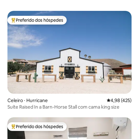
Preferido dos hóspedes
Entre os melhores preferidos dos hóspedes
Celeiro ⋅ Hurricane
4,98 de uma av
4,98 (425)
Suíte Raised In a Barn-Horse Stall com cama king size
Preferido dos hóspedes
Entre os melhores preferidos dos hóspedes