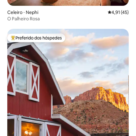
Celeiro ⋅ Nephi
4,91 de uma a
4,91 (45)
O Palheiro Rosa
Preferido dos hóspedes
Entre os melhores preferidos dos hóspedes