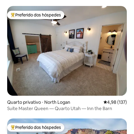
Preferido dos hóspedes
Entre os melhores preferidos dos hóspedes
Quarto privativo ⋅ North Logan
4,98 de uma av
4,98 (137)
Suíte Master Queen — Quarto Utah — Inn the Barn
Preferido dos hóspedes
Entre os melhores preferidos dos hóspedes