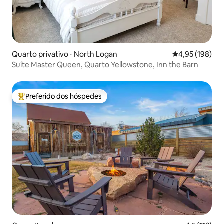
Quarto privativo ⋅ North Logan
4,95 de uma av
4,95 (198)
Suíte Master Queen, Quarto Yellowstone, Inn the Barn
Preferido dos hóspedes
Entre os melhores preferidos dos hóspedes