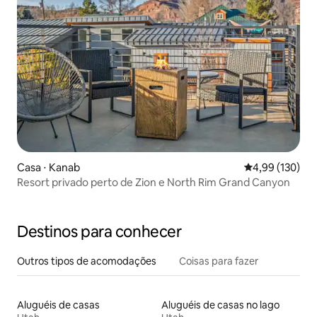
Casa ⋅ Kanab
4,99 de uma av
4,99 (130)
Resort privado perto de Zion e North Rim Grand Canyon
Destinos para conhecer
Outros tipos de acomodações
Coisas para fazer
Aluguéis de casas
Aluguéis de casas no lago