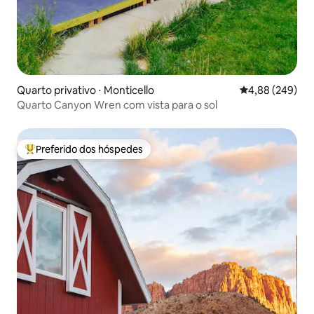
Quarto privativo ⋅ Monticello
4,88 de uma ava
4,88 (249)
Quarto Canyon Wren com vista para o sol
Preferido dos hóspedes
Entre os melhores preferidos dos hóspedes