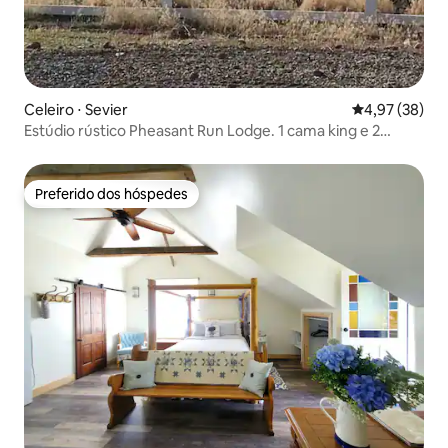
Celeiro ⋅ Sevier
4,97 de uma a
4,97 (38)
Estúdio rústico Pheasant Run Lodge. 1 cama king e 2
camas de solteiro
Preferido dos hóspedes
Preferido dos hóspedes