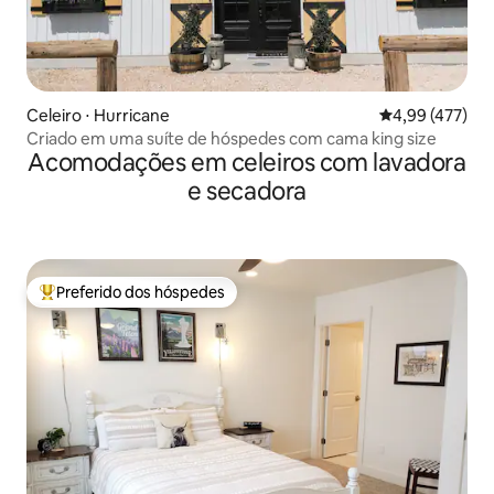
Celeiro ⋅ Hurricane
4,99 de uma av
4,99 (477)
Criado em uma suíte de hóspedes com cama king size
Acomodações em celeiros com lavadora
e secadora
Preferido dos hóspedes
Entre os melhores preferidos dos hóspedes