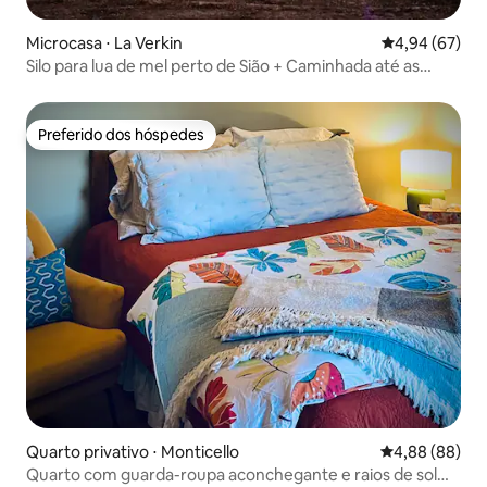
Microcasa ⋅ La Verkin
4,94 de uma a
4,94 (67)
Silo para lua de mel perto de Sião + Caminhada até as
fontes termais
Preferido dos hóspedes
Preferido dos hóspedes
Quarto privativo ⋅ Monticello
4,88 de uma av
4,88 (88)
Quarto com guarda-roupa aconchegante e raios de sol