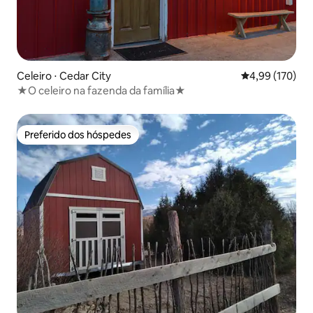
Celeiro ⋅ Cedar City
4,99 de uma av
4,99 (170)
★O celeiro na fazenda da família★
Preferido dos hóspedes
Preferido dos hóspedes