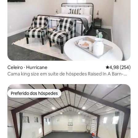
Celeiro ⋅ Hurricane
4,98 de uma ava
4,98 (254)
Cama king size em suíte de hóspedes Raised In A Barn-
Cow Corral
Preferido dos hóspedes
Preferido dos hóspedes