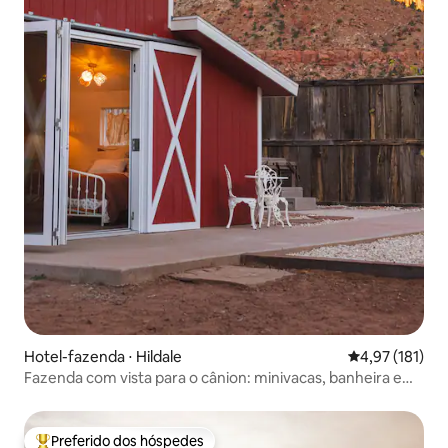
Hotel-fazenda ⋅ Hildale
4,97 de uma av
4,97 (181)
Fazenda com vista para o cânion: minivacas, banheira e
sauna
Preferido dos hóspedes