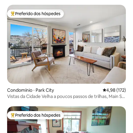
Preferido dos hóspedes
Entre os melhores preferidos dos hóspedes
Condomínio ⋅ Park City
4,98 de uma av
4,98 (172)
Vistas da Cidade Velha a poucos passos de trilhas, Main St |
A/C
Preferido dos hóspedes
Entre os melhores preferidos dos hóspedes