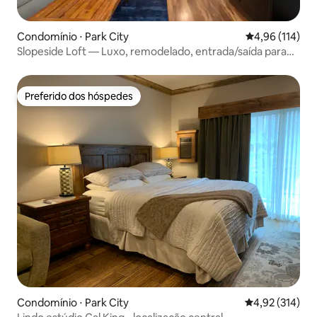
Condomínio ⋅ Park City
4,96 de uma av
4,96 (114)
Slopeside Loft — Luxo, remodelado, entrada/saída para
esquis
Preferido dos hóspedes
Preferido dos hóspedes
Condomínio ⋅ Park City
4,92 de uma av
4,92 (314)