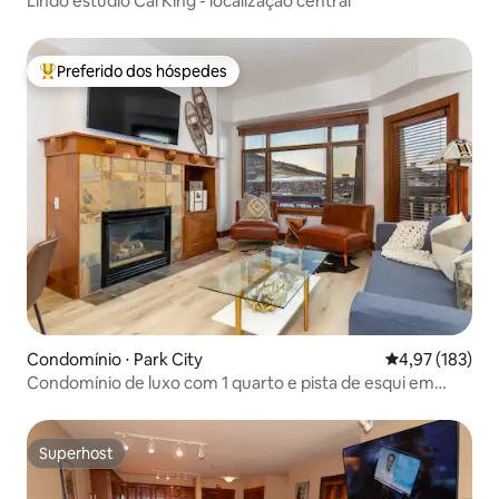
Lindo estúdio Cal King - localização central
Preferido dos hóspedes
Entre os melhores preferidos dos hóspedes
Condomínio ⋅ Park City
4,97 de uma av
4,97 (183)
Condomínio de luxo com 1 quarto e pista de esqui em
Canyons
Superhost
Superhost