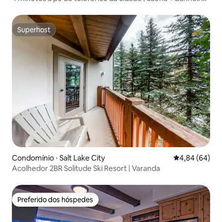
de hidromassagem | 2 quartos de luxo
Superhost
Superhost
Condomínio ⋅ Salt Lake City
4,84 de uma av
4,84 (64)
Acolhedor 2BR Solitude Ski Resort | Varanda
Preferido dos hóspedes
Preferido dos hóspedes