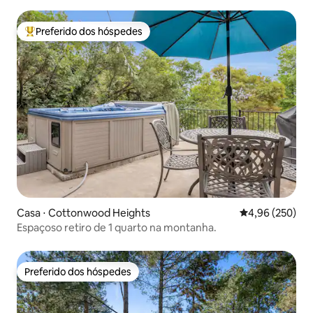
Preferido dos hóspedes
Entre os melhores preferidos dos hóspedes
Casa ⋅ Cottonwood Heights
4,96 de uma ava
4,96 (250)
Espaçoso retiro de 1 quarto na montanha.
Preferido dos hóspedes
Preferido dos hóspedes