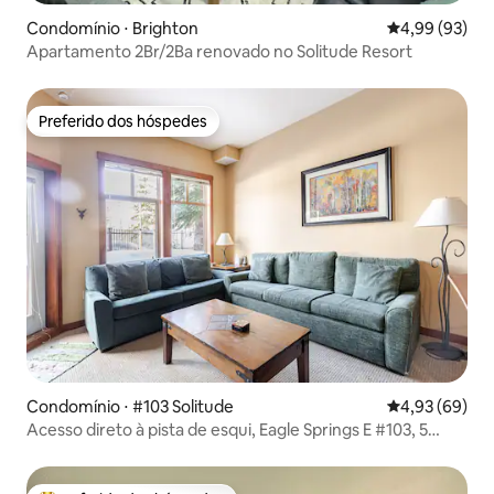
Condomínio ⋅ Brighton
4,99 de uma a
4,99 (93)
Apartamento 2Br/2Ba renovado no Solitude Resort
Preferido dos hóspedes
Preferido dos hóspedes
Condomínio ⋅ #103 Solitude
4,93 de uma a
4,93 (69)
Acesso direto à pista de esqui, Eagle Springs E #103, 5
pessoas, +Den