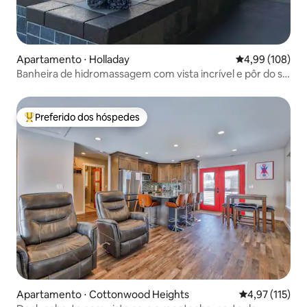
Apartamento ⋅ Holladay
4,99 de uma av
4,99 (108)
Banheira de hidromassagem com vista incrível e pôr do sol
perto de cânions
Preferido dos hóspedes
Entre os melhores preferidos dos hóspedes
Apartamento ⋅ Cottonwood Heights
4,97 de uma av
4,97 (115)