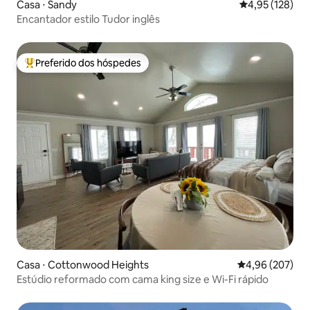
Casa ⋅ Sandy
4,95 de uma av
4,95 (128)
Encantador estilo Tudor inglês
Preferido dos hóspedes
Entre os melhores preferidos dos hóspedes
Casa ⋅ Cottonwood Heights
4,96 de uma ava
4,96 (207)
Estúdio reformado com cama king size e Wi-Fi rápido