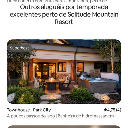
Deck coberto com vista para a montanha, perto de
Outros aluguéis por temporada
resorts de esqui
excelentes perto de Solitude Mountain
Resort
Superhost
Superhost
Townhouse ⋅ Park City
4,75 de uma 
4,75 (4)
A poucos passos do lago | Banheira de hidromassagem +
sauna | Deer Valley