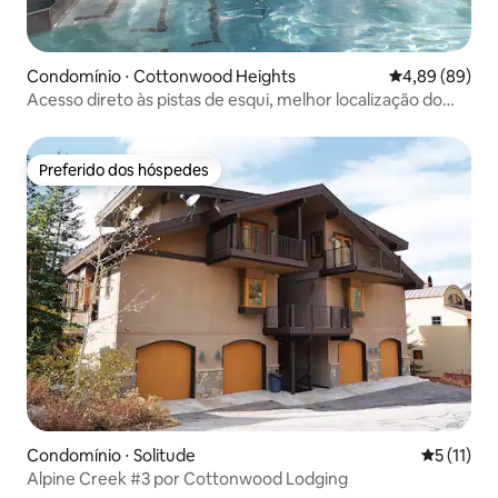
Condomínio ⋅ Cottonwood Heights
4,89 de uma av
4,89 (89)
Acesso direto às pistas de esqui, melhor localização do
Solitude Resort Village
Preferido dos hóspedes
Preferido dos hóspedes
Condomínio ⋅ Solitude
5 de uma a
5 (11)
Alpine Creek #3 por Cottonwood Lodging