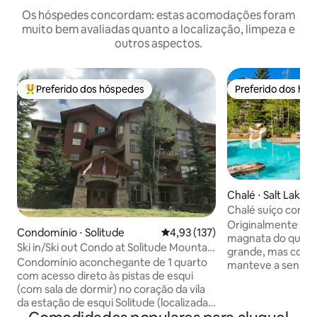
Os hóspedes concordam: estas acomodações foram
muito bem avaliadas quanto a localização, limpeza e
outros aspectos.
Preferido dos hóspedes
Preferido dos hó
Entre os melhores preferidos dos hóspedes
Preferido dos hó
Chalé ⋅ Salt Lake C
Chalé suíço confo
conveniência de r
Originalmente de
Condomínio ⋅ Solitude
4,93 de uma avaliação média de 
4,93 (137)
magnata do queijo 
Ski in/Ski out Condo at Solitude Mountain
grande, mas confo
Resort
Condomínio aconchegante de 1 quarto
manteve a sensaç
com acesso direto às pistas de esqui
esqui suíço, perfe
(com sala de dormir) no coração da vila
ou caminhada pel
da estação de esqui Solitude (localizada
incomparáveis em 
em Big Cottonwood Canyon). Este