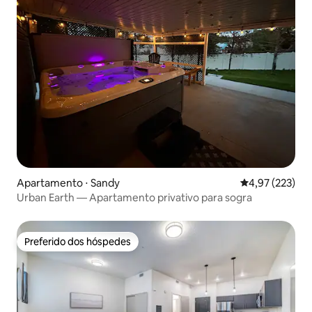
Apartamento ⋅ Sandy
4,97 de uma av
4,97 (223)
Urban Earth — Apartamento privativo para sogra
Preferido dos hóspedes
Preferido dos hóspedes