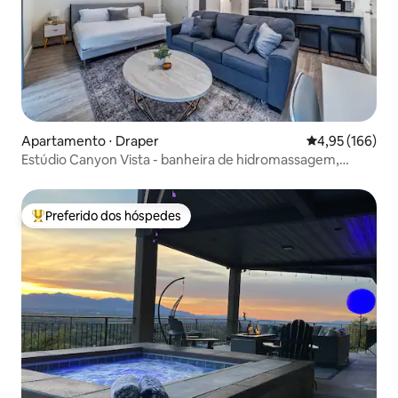
Apartamento ⋅ Draper
4,95 de uma av
4,95 (166)
Estúdio Canyon Vista - banheira de hidromassagem,
academia, térreo
Preferido dos hóspedes
Entre os melhores preferidos dos hóspedes