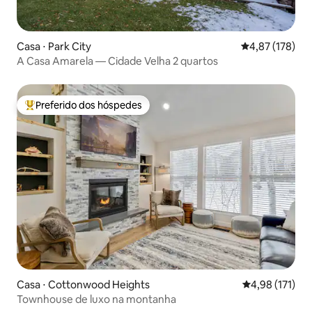
Casa ⋅ Park City
4,87 de uma av
4,87 (178)
A Casa Amarela — Cidade Velha 2 quartos
Preferido dos hóspedes
Entre os melhores preferidos dos hóspedes
Casa ⋅ Cottonwood Heights
4,98 de uma av
4,98 (171)
Townhouse de luxo na montanha