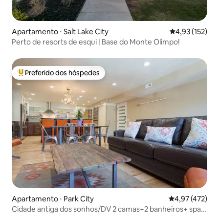
Apartamento ⋅ Salt Lake City
4,93 de uma av
4,93 (152)
Perto de resorts de esqui | Base do Monte Olimpo!
Preferido dos hóspedes
Entre os melhores preferidos dos hóspedes
Apartamento ⋅ Park City
4,97 de uma av
4,97 (472)
Cidade antiga dos sonhos/DV 2 camas+2 banheiros+ spa
privativo