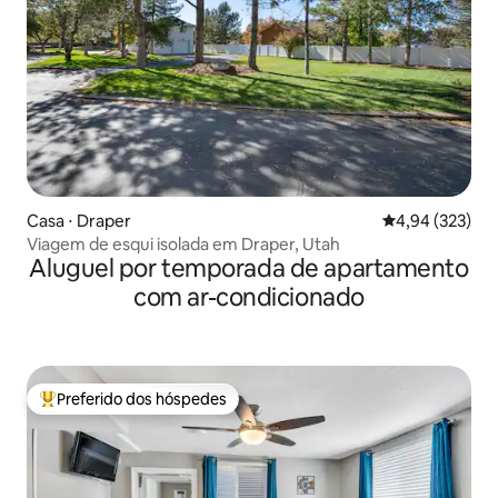
Casa ⋅ Draper
4,94 de uma av
4,94 (323)
Viagem de esqui isolada em Draper, Utah
Aluguel por temporada de apartamento
com ar-condicionado
Preferido dos hóspedes
Entre os melhores preferidos dos hóspedes