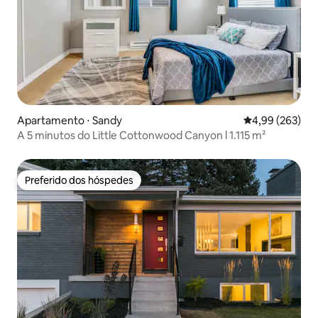
Apartamento ⋅ Sandy
4,99 de uma ava
4,99 (263)
A 5 minutos do Little Cottonwood Canyon l 1.115 m²
Preferido dos hóspedes
Preferido dos hóspedes