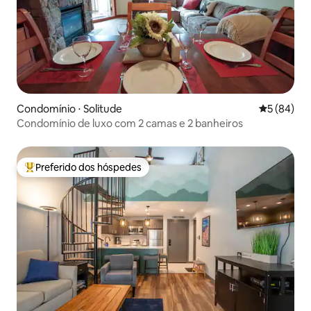
Condomínio ⋅ Solitude
5 de uma a
5 (84)
Condomínio de luxo com 2 camas e 2 banheiros
Preferido dos hóspedes
Entre os melhores preferidos dos hóspedes