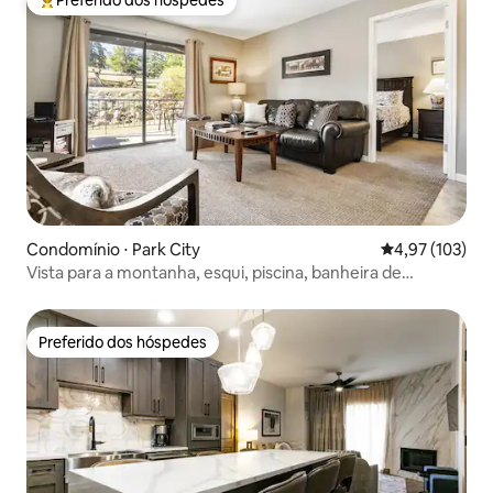
Preferido dos hóspedes
Entre os melhores preferidos dos hóspedes
Condomínio ⋅ Park City
4,97 de uma av
4,97 (103)
Vista para a montanha, esqui, piscina, banheira de
hidromassagem, tênis, golfe
Preferido dos hóspedes
Preferido dos hóspedes