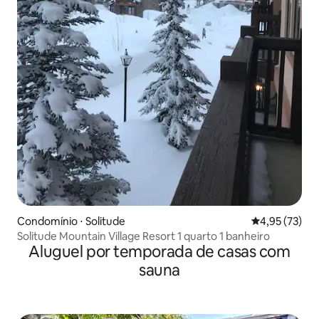
Condomínio ⋅ Solitude
4,95 de uma a
4,95 (73)
Solitude Mountain Village Resort 1 quarto 1 banheiro
Aluguel por temporada de casas com
sauna