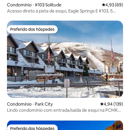
Condomínio ⋅ #103 Solitude
4,93 de uma a
4,93 (69)
Acesso direto à pista de esqui, Eagle Springs E #103, 5
pessoas, +Den
Preferido dos hóspedes
Preferido dos hóspedes
Condomínio ⋅ Park City
4,94 de uma av
4,94 (139)
Lindo condomínio com entrada/saída de esqui na PCMR
Base Plaza
Preferido dos hóspedes