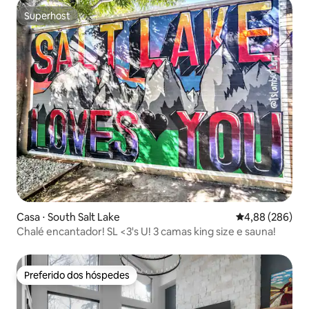
Superhost
Superhost
Casa ⋅ South Salt Lake
4,88 de uma ava
4,88 (286)
Chalé encantador! SL <3's U! 3 camas king size e sauna!
Preferido dos hóspedes
Preferido dos hóspedes