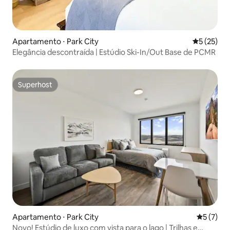
Apartamento ⋅ Park City
5 de uma a
5 (25)
Elegância descontraída | Estúdio Ski-In/Out Base de PCMR
Superhost
Superhost
Apartamento ⋅ Park City
5 de uma 
5 (7)
Novo! Estúdio de luxo com vista para o lago | Trilhas e