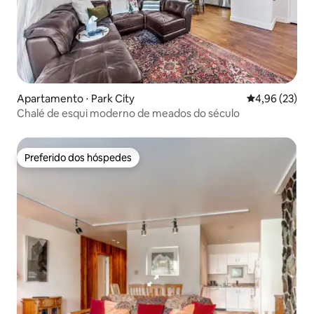
Apartamento ⋅ Park City
4,96 de uma a
4,96 (23)
Chalé de esqui moderno de meados do século
Preferido dos hóspedes
Preferido dos hóspedes