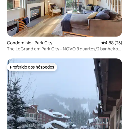
Condomínio ⋅ Park City
4,88 de uma a
4,88 (25)
The LeGrand em Park City - NOVO 3 quartos/2 banheiros
8 camas!
Preferido dos hóspedes
Preferido dos hóspedes