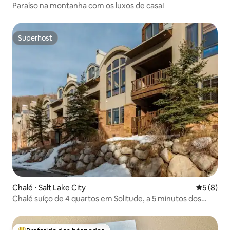
Paraíso na montanha com os luxos de casa!
Superhost
Superhost
Chalé ⋅ Salt Lake City
5 de uma 
5 (8)
Chalé suíço de 4 quartos em Solitude, a 5 minutos dos
elevadores