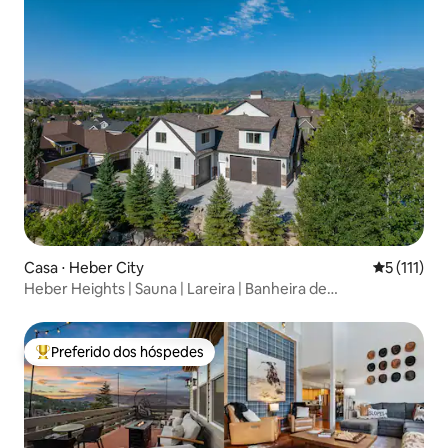
Casa ⋅ Heber City
5 de uma av
5 (111)
Heber Heights | Sauna | Lareira | Banheira de
hidromassagem|16 pessoas!
Preferido dos hóspedes
Entre os melhores preferidos dos hóspedes