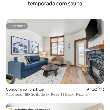
temporada com sauna
Superhost
Superhost
Condomínio ⋅ Brighton
4,52 de uma a
4,52 (44)
Acolhedor 1BR Solitude Ski Resort | Deck | Piscina