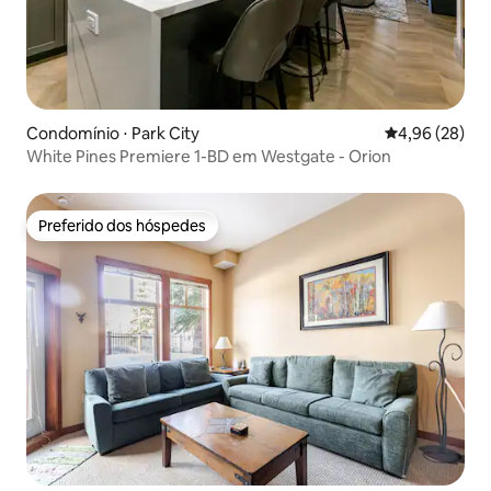
Condomínio ⋅ Park City
4,96 de uma a
4,96 (28)
White Pines Premiere 1-BD em Westgate - Orion
Preferido dos hóspedes
Preferido dos hóspedes