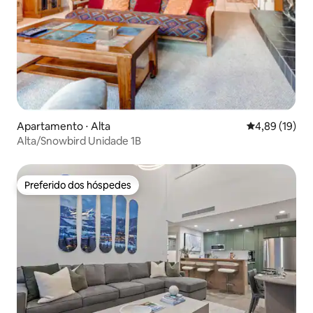
Apartamento ⋅ Alta
4,89 de uma a
4,89 (19)
Alta/Snowbird Unidade 1B
Preferido dos hóspedes
Preferido dos hóspedes