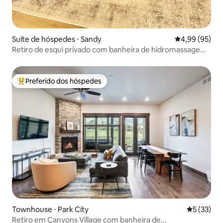
Suíte de hóspedes ⋅ Sandy
4,99 de uma a
4,99 (95)
Retiro de esqui privado com banheira de hidromassagem |
15 min Snowbird
Preferido dos hóspedes
Entre os melhores preferidos dos hóspedes
Townhouse ⋅ Park City
5 de uma a
5 (33)
Retiro em Canyons Village com banheira de