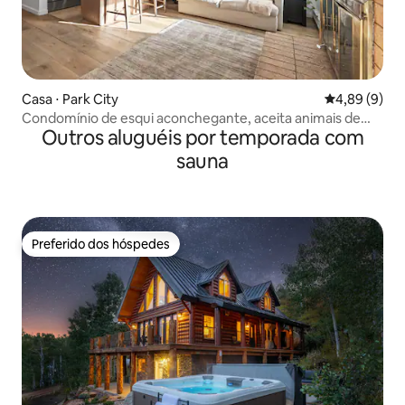
Casa ⋅ Park City
4,89 de uma 
4,89 (9)
Condomínio de esqui aconchegante, aceita animais de
Outros aluguéis por temporada com
estimação, caminhada até o esqui/banheira de
hidromassagem
sauna
Preferido dos hóspedes
Preferido dos hóspedes