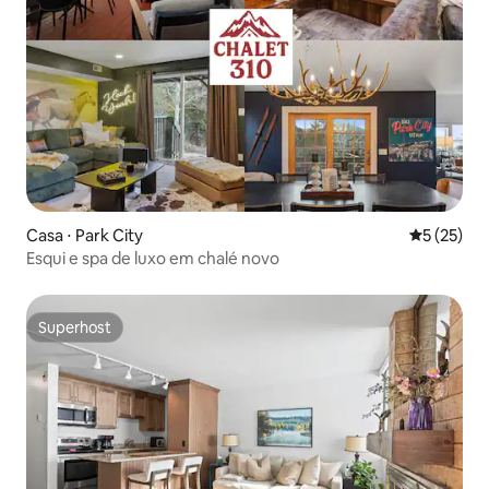
Casa ⋅ Park City
5 de uma a
5 (25)
Esqui e spa de luxo em chalé novo
Superhost
Superhost