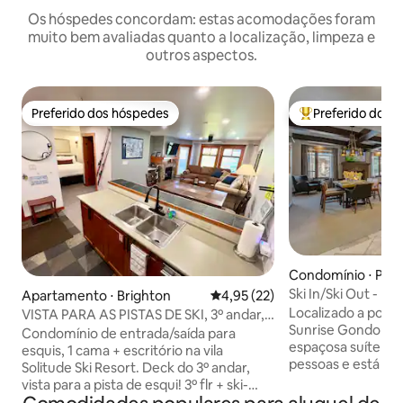
Os hóspedes concordam: estas acomodações foram
muito bem avaliadas quanto a localização, limpeza e
outros aspectos.
Preferido dos hóspedes
Preferido dos 
Preferido dos hóspedes
Entre os melhore
Condomínio ⋅ Park
Ski In/Ski Out - Ret
Apartamento ⋅ Brighton
4,95 de uma avaliação média de
4,95 (22)
Hyatt
Localizado a pou
VISTA PARA AS PISTAS DE SKI, 3º andar, 1
Sunrise Gondola p
cama + estúdio! Piscina aquecida!
Condomínio de entrada/saída para
espaçosa suíte d
esquis, 1 cama + escritório na vila
pessoas e está loc
Solitude Ski Resort. Deck do 3º andar,
Centric, na base 
vista para a pista de esqui! 3º flr + ski-
Ski Resort, ofere
slope + vista para o pôr do sol! Acomoda