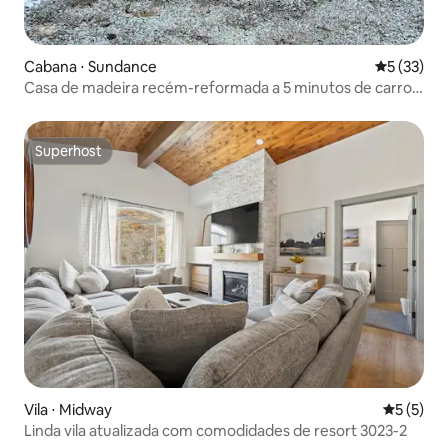
Cabana ⋅ Sundance
5 de uma a
5 (33)
Casa de madeira recém-reformada a 5 minutos de carro
de Sundance
Superhost
Superhost
Vila ⋅ Midway
5 de uma 
5 (5)
Linda vila atualizada com comodidades de resort 3023-2