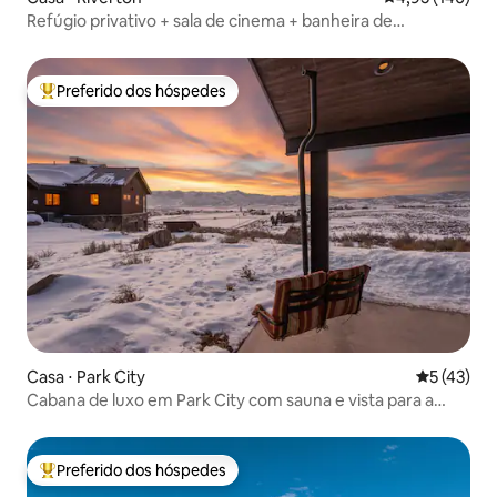
Refúgio privativo + sala de cinema + banheira de
hidromassagem + sauna seca
Preferido dos hóspedes
Entre os melhores preferidos dos hóspedes
Casa ⋅ Park City
5 de uma a
5 (43)
Cabana de luxo em Park City com sauna e vista para a
montanha
Preferido dos hóspedes
Entre os melhores preferidos dos hóspedes