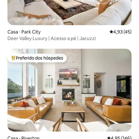
Casa ⋅ Park City
4,93 de uma a
4,93 (45)
Deer Valley Luxury | Acesso a pé | Jacuzzi
Preferido dos hóspedes
Entre os melhores preferidos dos hóspedes
Casa ⋅ Riverton
4,95 de uma av
4,95 (146)