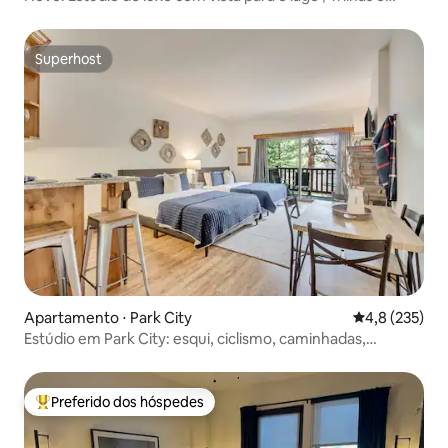
aventura |
Superhost
Superhost
Apartamento ⋅ Park City
4,8 de uma av
4,8 (235)
Estúdio em Park City: esqui, ciclismo, caminhadas,
banheira de hidromassagem
Preferido dos hóspedes
Entre os melhores preferidos dos hóspedes