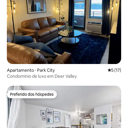
Apartamento ⋅ Park City
5 de uma a
5 (17)
Condomínio de luxo em Deer Valley
Preferido dos hóspedes
Preferido dos hóspedes