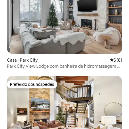
Casa ⋅ Park City
5 de uma 
5 (8)
Park City View Lodge com banheira de hidromassagem e
sauna
Preferido dos hóspedes
Preferido dos hóspedes