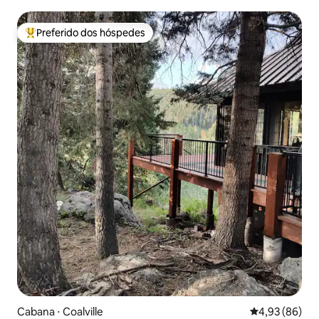
Preferido dos hóspedes
Entre os melhores preferidos dos hóspedes
Cabana ⋅ Coalville
4,93 de uma a
4,93 (86)