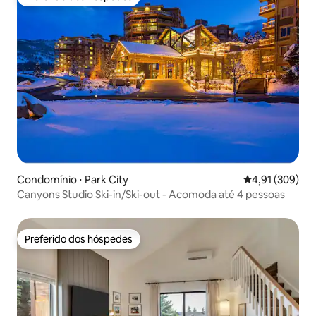
Preferido dos hóspedes
Condomínio ⋅ Park City
4,91 de uma av
4,91 (309)
Canyons Studio Ski-in/Ski-out - Acomoda até 4 pessoas
Preferido dos hóspedes
Preferido dos hóspedes