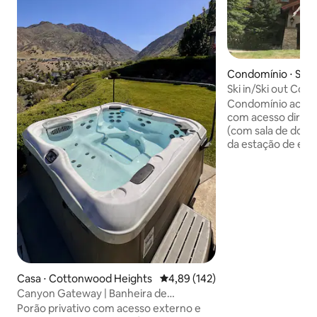
Condomínio ⋅ Soli
Ski in/Ski out Con
Resort
Condomínio aconc
com acesso direto 
(com sala de dormi
da estação de esqu
em Big Cottonwood 
condomínio de ma
quadrados é um do
na propriedade. É o refúgio de
montanha ideal, c
Club, que inclui: b
hidromassagem, pi
academia, salas de
uma curta distânci
estabelecimentos
Casa ⋅ Cottonwood Heights
4,89 de uma avaliação média de 
4,89 (142)
alimentação/bebid
Canyon Gateway | Banheira de
terra! Para estadi
hidromassagem + caminhadas |
Porão privativo com acesso externo e