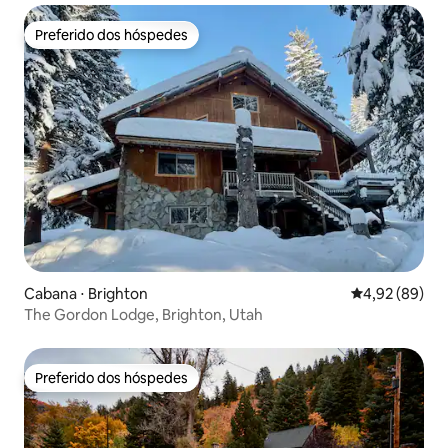
Preferido dos hóspedes
Preferido dos hóspedes
Cabana ⋅ Brighton
4,92 de uma a
4,92 (89)
The Gordon Lodge, Brighton, Utah
Preferido dos hóspedes
Preferido dos hóspedes