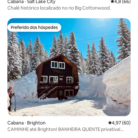
Cabana ⋅ Salt Lake City
4,8 de uma a
4,8 (66)
Chalé histórico localizado no rio Big Cottonwood.
Preferido dos hóspedes
Preferido dos hóspedes
Cabana ⋅ Brighton
4,97 de uma a
4,97 (60)
CAMINHE até Brighton! BANHEIRA QUENTE privativa!
Vista para a montanha!