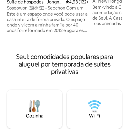
ng
All New Hongdae H
Suíte de hóspedes ⋅ Jongno
4,93 de uma avaliação média de 
4,93 (122)
da Estação Hapjeo
Bem-vindo à Casa Ge
-gu
Soseowon (逍徐院) - Seochon Com um
Aeroporto Railroa
acomodação com u
amplo quintal Hanok privado
Este é um espaço onde você pode usar a
| Cama queen-size
de Seul. A Casa G
casa inteira de forma privada. O espaço
descanso
ruas animadas de
onde vivi com a minha família por 40
mas é um lugar o
anos foi reformado em 2012 e agora está
do barulho da via
em operação. Há um quintal espaçoso e
descanso relaxant
um jardim cuidadosamente cultivado,
reformada em jun
por isso, se você se sentar no telhado,
um ambiente limpo
você pode desfrutar de um tempo
Seul: comodidades populares para
Aeroporto de Inch
tranquilo e lento com o céu quadrado.
→ Estação da Univ
aluguel por temporada de suítes
Há 3 quartos, 1 banheiro e uma cozinha
Estação de Hyeong
espaçosa. Há 2 camas queen size em 2
privativas
pé) A 3 minutos a pé da Hongdae Red
quartos conectados à sala de estar e o
Road 7 minutos a 
espaço é grande. O terceiro quarto é um
Hapjeong 15 minut
pequeno quarto (quarto do amor) com
Universidade de H
uma entrada separada. Roupas de cama
restaurantes, café
adicionais estão disponíveis a um custo
conveniência a um
separado, e garantimos um descanso
principais atrações
confortável com cobertores de algodão
podem ser alcança
grossos feitos na oficina, por isso, entre
Cozinha
Wi-Fi
minutos. Wi-Fi gratuito e Smart TV
em contato conosco. (Máximo de 6
portátil Máquina d
pessoas) Preparamos um chá de boas-
secador de cabelo
vindas e bebidas simples. Preparamos