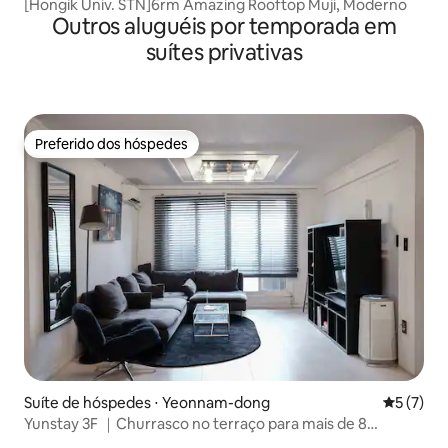
[Hongik Univ. STN]6rm Amazing Rooftop Muji, Moderno
Outros aluguéis por temporada em
suítes privativas
Preferido dos hóspedes
Preferido dos hóspedes
Suíte de hóspedes ⋅ Yeonnam-dong
5 de uma 
5 (7)
Yunstay 3F ｜Churrasco no terraço para mais de 8
pessoas perto de Hongdae