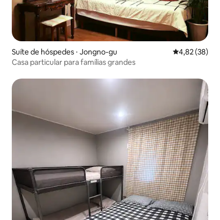
Suíte de hóspedes ⋅ Jongno-gu
4,82 de uma a
4,82 (38)
Casa particular para famílias grandes