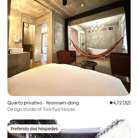
Quarto privativo ⋅ Yeonnam-dong
4,72 de uma a
4,72 (32)
Design studio of TwoTwo House
Preferido dos hóspedes
Preferido dos hóspedes