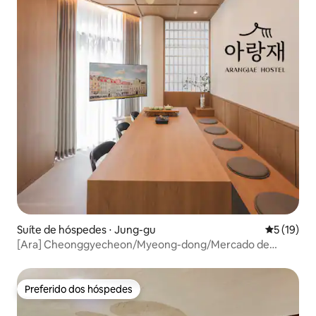
Suíte de hóspedes ⋅ Jung-gu
5 de uma a
5 (19)
[Ara] Cheonggyecheon/Myeong-dong/Mercado de
Gwangjang/Euljiro/DDP/Quarto familiar
premium/Elevador/Ar condicionado em todos os
quartos/Depósito de bagagem disponível
Preferido dos hóspedes
Preferido dos hóspedes