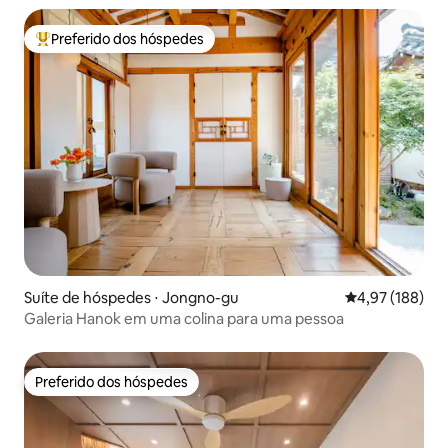
Preferido dos hóspedes
Entre os melhores preferidos dos hóspedes
Suíte de hóspedes ⋅ Jongno-gu
4,97 de uma av
4,97 (188)
Galeria Hanok em uma colina para uma pessoa
Preferido dos hóspedes
Preferido dos hóspedes