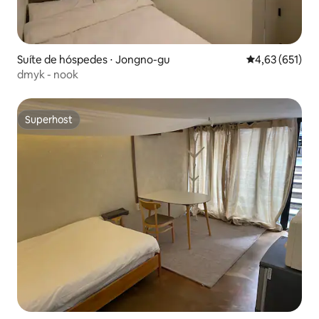
Suíte de hóspedes ⋅ Jongno-gu
4,63 de uma av
4,63 (651)
dmyk - nook
Superhost
Superhost