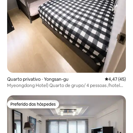
Quarto privativo ⋅ Yongsan-gu
4,47 de uma a
4,47 (45)
Myeongdong Hotel) Quarto de grupo/ 4 pessoas /hotel
Maison
Preferido dos hóspedes
Preferido dos hóspedes