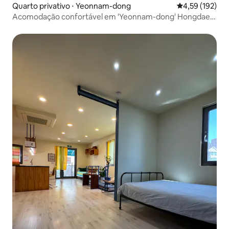
Quarto privativo ⋅ Yeonnam-dong
4,59 de uma av
4,59 (192)
Acomodação confortável em 'Yeonnam-dong' Hongdae /
TwoTwo House quarto individual