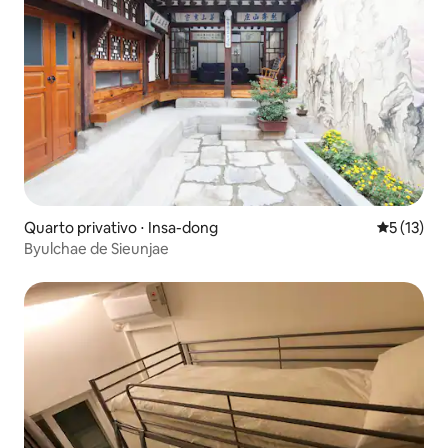
Quarto privativo ⋅ Insa-dong
5 de uma a
5 (13)
Byulchae de Sieunjae