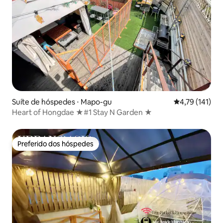
Suíte de hóspedes ⋅ Mapo-gu
4,79 de uma av
4,79 (141)
Heart of Hongdae ★#1 Stay N Garden ★
Preferido dos hóspedes
Preferido dos hóspedes