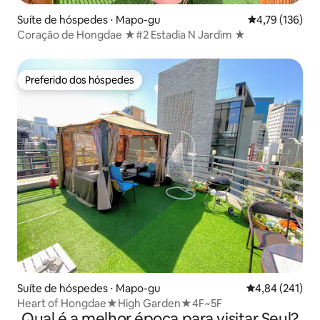
Suíte de hóspedes ⋅ Mapo-gu
4,79 de uma av
4,79 (136)
Coração de Hongdae ★#2 Estadia N Jardim ★
Preferido dos hóspedes
Preferido dos hóspedes
Suíte de hóspedes ⋅ Mapo-gu
4,84 de uma av
4,84 (241)
Heart of Hongdae★High Garden★4F~5F
Qual é a melhor época para visitar Seul?