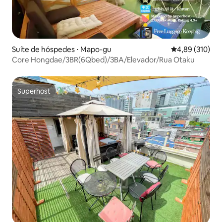
Suíte de hóspedes ⋅ Mapo-gu
4,89 de uma av
4,89 (310)
Core Hongdae/3BR(6Qbed)/3BA/Elevador/Rua Otaku
Superhost
Superhost