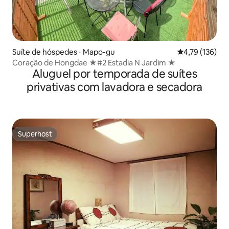
Suíte de hóspedes ⋅ Mapo-gu
4,79 de uma av
4,79 (136)
Coração de Hongdae ★#2 Estadia N Jardim ★
Aluguel por temporada de suítes
privativas com lavadora e secadora
Superhost
Superhost