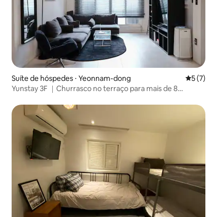
Suíte de hóspedes ⋅ Yeonnam-dong
5 de uma 
5 (7)
Yunstay 3F ｜Churrasco no terraço para mais de 8
pessoas perto de Hongdae