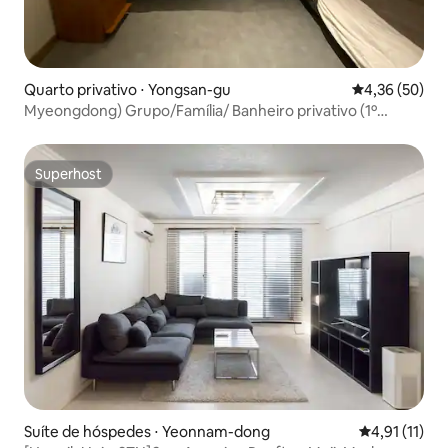
Quarto privativo ⋅ Yongsan-gu
4,36 de uma a
4,36 (50)
Myeongdong) Grupo/Família/ Banheiro privativo (1º
andar)
Superhost
Superhost
Suíte de hóspedes ⋅ Yeonnam-dong
4,91 de uma a
4,91 (11)