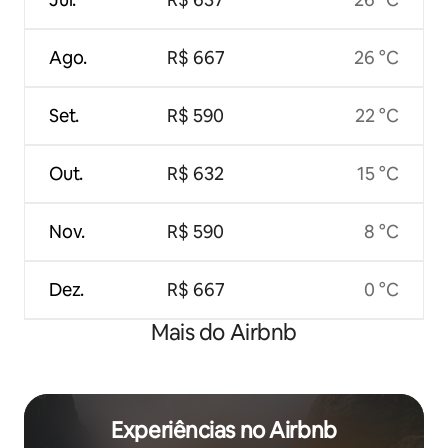
Ago.
R$ 667
26 °C
Set.
R$ 590
22 °C
Out.
R$ 632
15 °C
Nov.
R$ 590
8 °C
Dez.
R$ 667
0 °C
Mais do Airbnb
Experiências no Airbnb