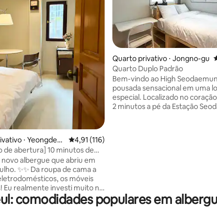
Quarto privativo ⋅ Jongno-gu
4
Quarto Duplo Padrão
média de 5, 20 avaliações
Bem-vindo ao High Seodaemun
pousada sensacional em uma lo
especial. Localizado no coração de Seul, a
2 minutos a pé da Estação Se
(Saída 2), o High Seodaemun é
edifício recém-construído que
um descanso confortável em 
ivativo ⋅ Yeongdeu
4,91 de uma avaliação média de 5, 116 avalia
4,91 (116)
ambiente limpo e agradável. Gr
 de abertura] 10 minutos de
sua localização com a melhor r
/5 minutos da Estação
 novo albergue que abriu em
transporte, você pode facilme
Acomodação com atmosfera
ulho. ✨✨ Da roupa de cama a
explorar as principais atrações t
eletrodomésticos, os móveis
de Seul, como a rua comercial
to na
dong, o Palácio Gyeongbokgung
ul: comodidades populares em alberg
💸cama 💸 "Por favor, me
dong. O High Seodaemun oferece
s informações da cama do
quartos privativos aconchega
" Esta é a coisa mais comum que
banheiros individuais em todos