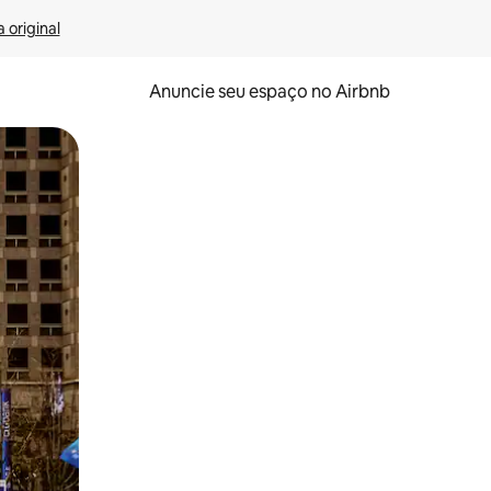
 original
Anuncie seu espaço no Airbnb
 deslizando o dedo na tela.