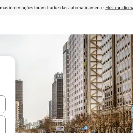
mas informações foram traduzidas automaticamente. 
Mostrar idioma
ore-os usando as seta para cima e para baixo do teclado ou tocando e