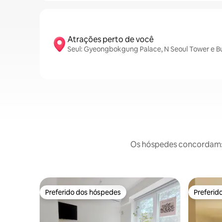
Atrações perto de você
Seul: Gyeongbokgung Palace, N Seoul Tower e B
Os hóspedes concordam: e
Preferido dos hóspedes
Preferid
Preferido dos hóspedes
Preferid