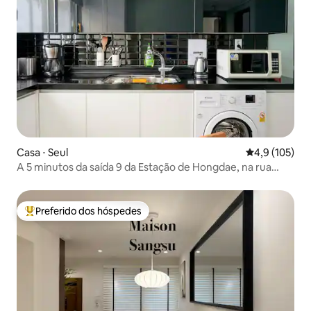
Casa ⋅ Seul
4,9 de uma av
4,9 (105)
A 5 minutos da saída 9 da Estação de Hongdae, na rua
principal de Hongdae. Localização privilegiada, casa de 2
quartos, sala de estar, cozinha Luminosidade solar
Preferido dos hóspedes
Entre os melhores preferidos dos hóspedes