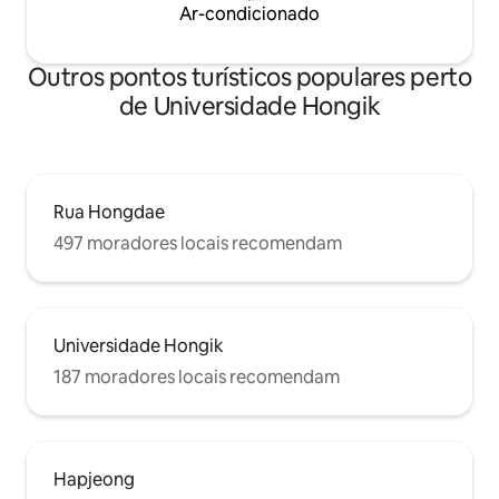
Ar-condicionado
lugar em Seul a partir do ponto de ônibus
em frente à porta. Se você tem
hesitado, até mesmo essa hesitação é
Outros pontos turísticos populares perto
bem-vinda. Em Buam-dong, sua própria
Seul.
de Universidade Hongik
Rua Hongdae
497 moradores locais recomendam
Universidade Hongik
187 moradores locais recomendam
Hapjeong