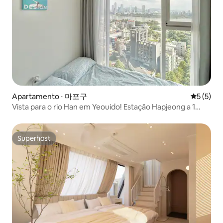
Apartamento ⋅ 마포구
5 de uma 
5 (5)
Vista para o rio Han em Yeouido! Estação Hapjeong a 1
minuto. Estação Hongdae a 9 minutos. Parque do Rio Han
a 5 minutos. 2 camas queen size. Olive Young a 2 minutos
Superhost
Superhost