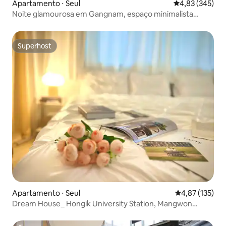
Apartamento ⋅ Seul
4,83 de uma av
4,83 (345)
Noite glamourosa em Gangnam, espaço minimalista
totalmente branco
Superhost
Superhost
Apartamento ⋅ Seul
4,87 de uma av
4,87 (135)
Dream House_ Hongik University Station, Mangwon
Station, estacionamento gratuito, 2 camas queen size,
check-in antecipado