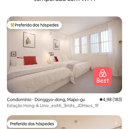
Preferido dos hóspedes
Entre os melhores preferidos dos hóspedes
Condomínio ⋅ Donggyo-dong, Mapo-gu
4,98 de uma av
4,98 (183)
Estação Hong-ik Univ_exit6_3mits_JDHaus_1F
Preferido dos hóspedes
Preferido dos hóspedes