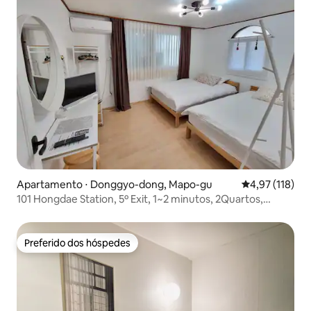
Apartamento ⋅ Donggyo-dong, Mapo-gu
4,97 de uma av
4,97 (118)
101 Hongdae Station, 5º Exit, 1~2 minutos, 2Quartos,
3Camas, Ferrovia do Aeroporto
Preferido dos hóspedes
Preferido dos hóspedes