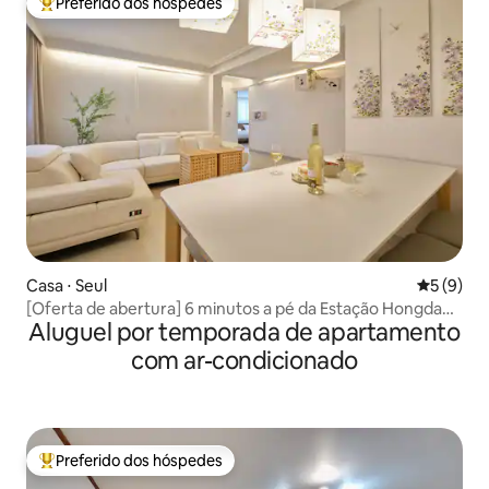
Preferido dos hóspedes
Entre os melhores preferidos dos hóspedes
Casa ⋅ Seul
5 de uma 
5 (9)
[Oferta de abertura] 6 minutos a pé da Estação Hongdae /
Aluguel por temporada de apartamento
1 minuto do Hongdae Main / 4 quartos com ampla sala de
estar para 11 pessoas / 7 camas / 2,5 banheiros / roupa de
com ar-condicionado
cama de hotel / depósito de bagagens
Preferido dos hóspedes
Entre os melhores preferidos dos hóspedes