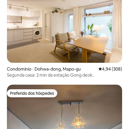
Condomínio ⋅ Dohwa-dong, Mapo-gu
4,94 de uma ava
4,94 (308)
Segunda casa: 2 min da estação Gong deok.
Preferido dos hóspedes
Preferido dos hóspedes