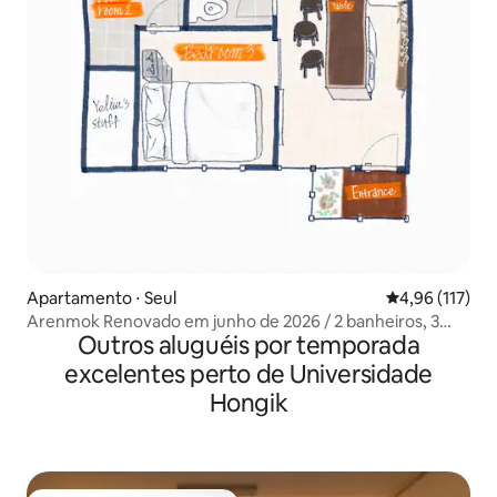
Apartamento ⋅ Seul
4,96 de uma av
4,96 (117)
Arenmok Renovado em junho de 2026 / 2 banheiros, 3
Outros aluguéis por temporada
quartos (3 a 8 pessoas)
excelentes perto de Universidade
Hongik