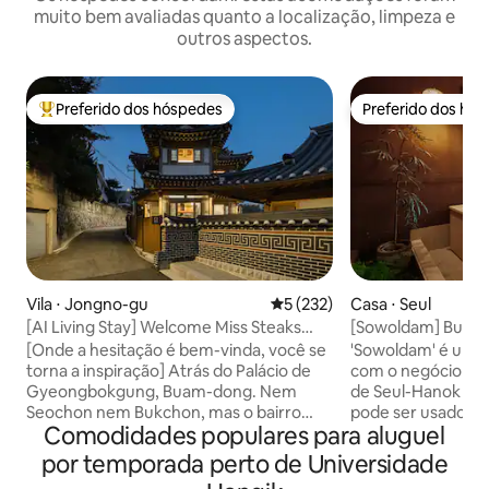
muito bem avaliadas quanto a localização, limpeza e
outros aspectos.
Preferido dos hóspedes
Preferido dos hó
Entre os melhores preferidos dos hóspedes
Preferido dos hó
Vila ⋅ Jongno-gu
5 de uma avaliação média de 
5 (232)
Casa ⋅ Seul
[AI Living Stay] Welcome Miss Steaks
[Sowoldam] Bukcho
House - Estadia em uma casa de hanok
Desfrute de um d
[Onde a hesitação é bem-vinda, você se
'Sowoldam' é um
independente em Buam-dong, Jongno
uma acomodação 
torna a inspiração] Atrás do Palácio de
com o negócio de 
Hinokitang!
Gyeongbokgung, Buam-dong. Nem
de Seul-Hanok ofi
Seochon nem Bukchon, mas o bairro
pode ser usado po
Comodidades populares para aluguel
mais tranquilo de Seul. No final daquele
estrangeiros.☺️ Você pode se curar
beco, havia uma casa hanok particular. O
enquanto olha para
por temporada perto de Universidade
local onde Anpyeongdaegun, o príncipe
partir do hinoki (b