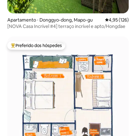
Apartamento ⋅ Donggyo-dong, Mapo-gu
4,95 de uma av
4,95 (126)
[NOVA Casa Incrível #4] terraço incrível e apto/Hongdae
Preferido dos hóspedes
Entre os melhores preferidos dos hóspedes