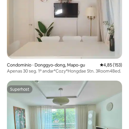
Condomínio ⋅ Donggyo-dong, Mapo-gu
4,85 de uma av
4,85 (153)
Apenas 30 seg. 1º andar*Cozy*Hongdae Stn. 3Room4Bed.
Superhost
Superhost