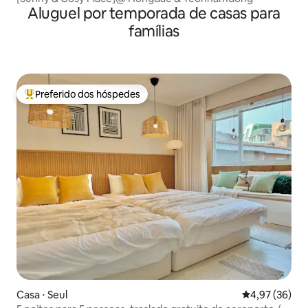
Aluguel por temporada de casas para
famílias
Preferido dos hóspedes
Entre os melhores preferidos dos hóspedes
Casa ⋅ Seul
4,97 de uma a
4,97 (36)