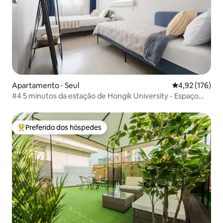
Apartamento ⋅ Seul
4,92 de uma av
4,92 (176)
#4 5 minutos da estação de Hongik University - Espaço
separado Modern house - Armazenamento de bagagem
disponível! Cama queen size, cama de solteiro
Preferido dos hóspedes
Entre os melhores preferidos dos hóspedes