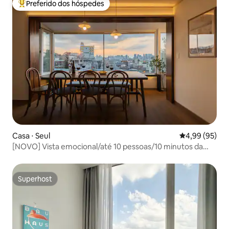
Preferido dos hóspedes
Entre os melhores preferidos dos hóspedes
Casa ⋅ Seul
4,99 de uma a
4,99 (95)
[NOVO] Vista emocional/até 10 pessoas/10 minutos da
estação Hongdae/estacionamento gratuito/Hills Stay
Superhost
Superhost