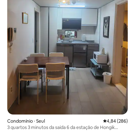
Condomínio ⋅ Seul
4,84 de uma ava
4,84 (286)
3 quartos 3 minutos da saída 6 da estação de Hongik
University