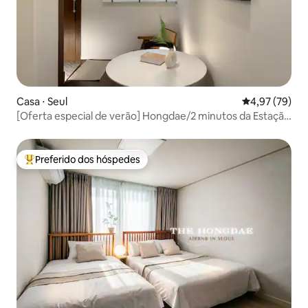
Casa ⋅ Seul
4,97 de uma a
4,97 (79)
[Oferta especial de verão] Hongdae/2 minutos da Estação
Sangsu/Elegante casa térrea com quintal/Acomodação
privativa/Viagem/Família/Amigos/Depósito gratuito de
bagagens
Preferido dos hóspedes
Entre os melhores preferidos dos hóspedes