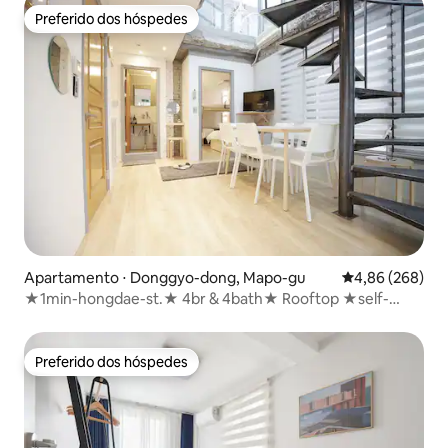
Preferido dos hóspedes
Preferido dos hóspedes
Apartamento ⋅ Donggyo-dong, Mapo-gu
4,86 de uma ava
4,86 (268)
★1min-hongdae-st.★ 4br & 4bath★ Rooftop ★self-
bar★
Preferido dos hóspedes
Preferido dos hóspedes