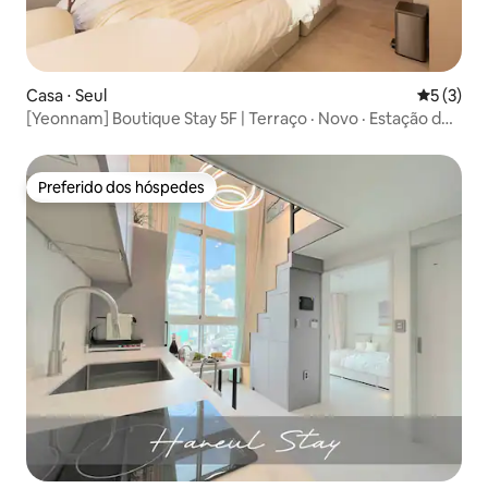
Casa ⋅ Seul
5 de uma 
5 (3)
[Yeonnam] Boutique Stay 5F | Terraço · Novo · Estação de
Hongdae · 2 pessoas · Elevador · Depósito gratuito
Preferido dos hóspedes
Preferido dos hóspedes