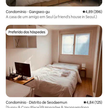
Condomínio ⋅ Gangseo-gu
4,89 de uma ava
4,89 (396)
A casa de um amigo em Seul (a friend's house in Seoul.)
Preferido dos hóspedes
Preferido dos hóspedes
Condomínio ⋅ Distrito de Seodaemun
4,84 de uma av
4,84 (125)
[Sunny & Cosy Place]@ Hongdae & Yeonnamdong