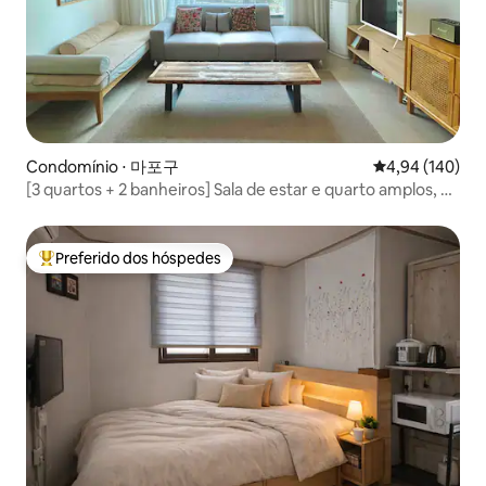
Condomínio ⋅ 마포구
4,94 de uma av
4,94 (140)
[3 quartos + 2 banheiros] Sala de estar e quarto amplos, a
5 minutos da Estação Sangsu, perto de Hongdae e do Rio
Han
Preferido dos hóspedes
Entre os melhores preferidos dos hóspedes