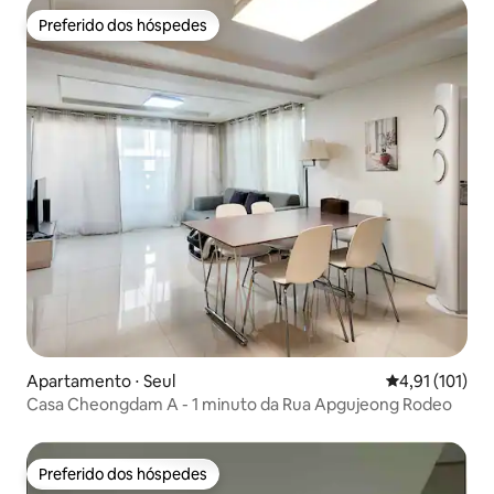
Preferido dos hóspedes
Preferido dos hóspedes
Apartamento ⋅ Seul
4,91 de uma av
4,91 (101)
Casa Cheongdam A - 1 minuto da Rua Apgujeong Rodeo
Preferido dos hóspedes
Preferido dos hóspedes