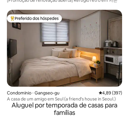
[Promoção de renovação aberta] Refúgio retrô em 서촌
Preferido dos hóspedes
Entre os melhores preferidos dos hóspedes
Condomínio ⋅ Gangseo-gu
4,89 de uma ava
4,89 (397)
A casa de um amigo em Seul (a friend's house in Seoul.)
Aluguel por temporada de casas para
famílias