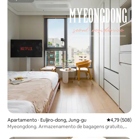
Superhost
Apartamento ⋅ Euljiro-dong, Jung-gu
4,79 de uma av
4,79 (508)
Myeongdong. Armazenamento de bagagens gratuito,
opções completas