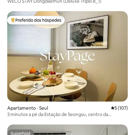
WECO STAY Dongdaemun (Deluxe Triplo B_1)
Preferido dos hóspedes
Entre os melhores preferidos dos hóspedes
Apartamento ⋅ Seul
5 de uma av
5 (107)
3 minutos a pé da Estação de Seongsu, centro da
Yeonmujang-gil, rua de cafés de Seongsu-dong, ambiente
minimalista de sentimento caloroso
Superhost