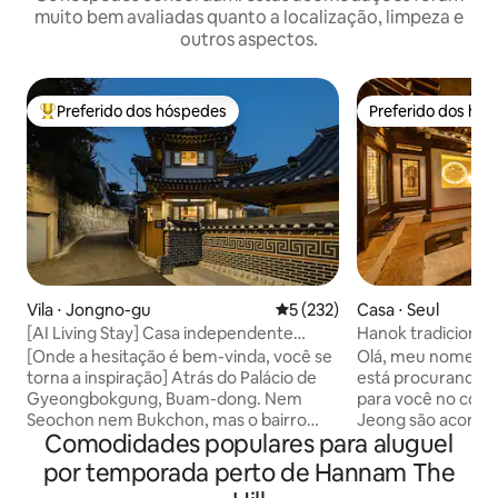
muito bem avaliadas quanto a localização, limpeza e
outros aspectos.
Preferido dos hóspedes
Preferido dos hó
Entre os melhores preferidos dos hóspedes
Preferido dos hó
Vila ⋅ Jongno-gu
5 de uma avaliação média de 
5 (232)
Casa ⋅ Seul
[AI Living Stay] Casa independente
Hanok tradicional
hanok em Buam-dong, Jongno-gu |
história#Dongd
[Onde a hesitação é bem-vinda, você se
Olá, meu nome é [
Welcome to Mystix House, uma estadia
dong#Jongno#Pal
torna a inspiração] Atrás do Palácio de
está procurando u
hanok cheia de emoção
banheiros interno
Gyeongbokgung, Buam-dong. Nem
para você no coração d
wolha.jeong
Seochon nem Bukchon, mas o bairro
Jeong são acomo
Comodidades populares para aluguel
mais tranquilo de Seul. No final daquele
privativas para um
beco, havia uma casa hanok particular. O
Trata-se de acom
por temporada perto de Hannam The
local onde Anpyeongdaegun, o príncipe
um ambiente tranqu