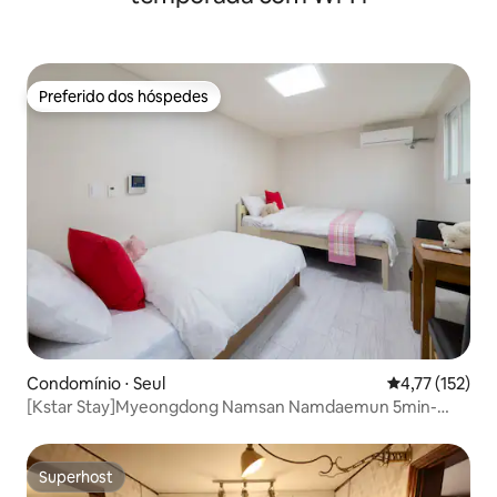
Preferido dos hóspedes
Preferido dos hóspedes
Condomínio ⋅ Seul
4,77 de uma av
4,77 (152)
[Kstar Stay]Myeongdong Namsan Namdaemun 5min-
R.204
Superhost
Superhost