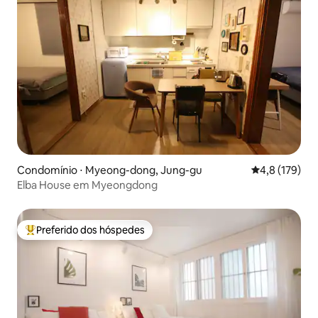
Condomínio ⋅ Myeong-dong, Jung-gu
4,8 de uma av
4,8 (179)
Elba House em Myeongdong
Preferido dos hóspedes
Entre os melhores preferidos dos hóspedes