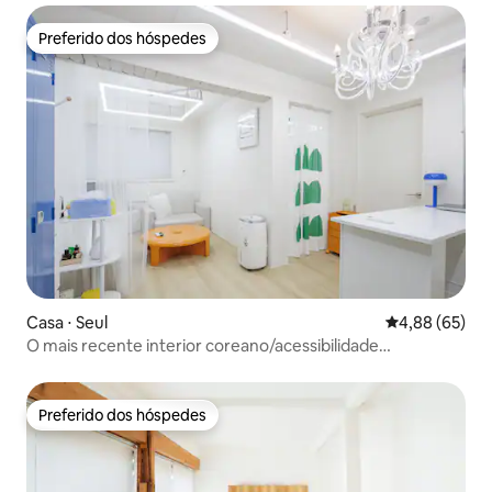
Preferido dos hóspedes
Preferido dos hóspedes
Casa ⋅ Seul
4,88 de uma a
4,88 (65)
O mais recente interior coreano/acessibilidade
incomparável
Preferido dos hóspedes
Preferido dos hóspedes