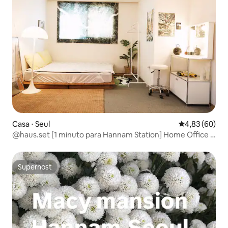
Casa ⋅ Seul
4,83 de uma a
4,83 (60)
@haus.set [1 minuto para Hannam Station] Home Office e
Cogi Room de um estilista #Hannam-dong#Itaewon#OTT
Superhost
Superhost