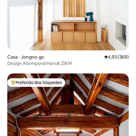
Casa ⋅ Jongno-gu
4,93 de uma ava
4,93 (369)
Design Atemporal Hanok ZIKM
Preferido dos hóspedes
Entre os melhores preferidos dos hóspedes