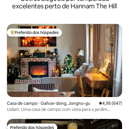
excelentes perto de Hannam The Hill
Preferido dos hóspedes
Entre os melhores preferidos dos hóspedes
Casa de campo ⋅ Gahoe-dong, Jongno-gu
4,95 de uma ava
4,95 (647)
Udam: Uma casa de campo com vista para o jardim
secreto do palácio em Seul!
Preferido dos hóspedes