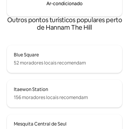
Ar-condicionado
lugar em Seul a partir do ponto de ônibus
saborear uma xíc
em frente à porta. Se você tem
um hanok tranquil
hesitado, até mesmo essa hesitação é
Outros pontos turísticos populares perto
bem-vinda. Em Buam-dong, sua própria
Seul.
de Hannam The Hill
Blue Square
52 moradores locais recomendam
Itaewon Station
156 moradores locais recomendam
Mesquita Central de Seul