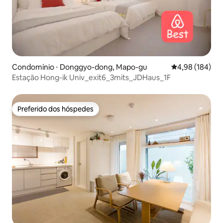
Condomínio ⋅ Donggyo-dong, Mapo-gu
4,98 de uma av
4,98 (184)
Estação Hong-ik Univ_exit6_3mits_JDHaus_1F
Preferido dos hóspedes
Preferido dos hóspedes