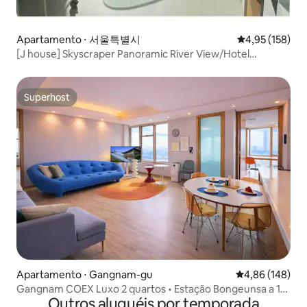
Apartamento ⋅ 서울특별시
4,95 de uma av
4,95 (158)
[J house] Skyscraper Panoramic River View/Hotel
Bedding/Hapjeong Station 2 minutos e Hongik University
Station 10 minutos.
Superhost
Superhost
Apartamento ⋅ Gangnam-gu
4,86 de uma av
4,86 (148)
Gangnam COEX Luxo 2 quartos • Estação Bongeunsa a 1
Outros aluguéis por temporada
min