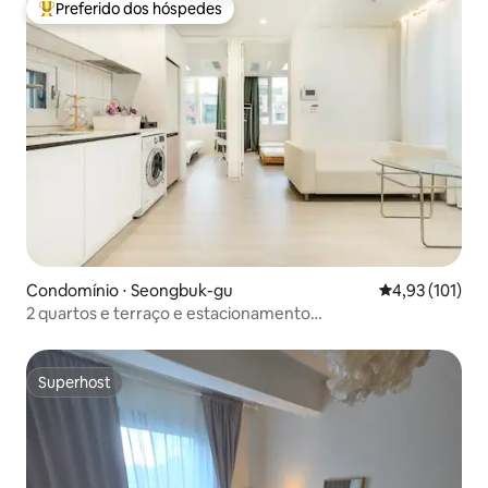
Preferido dos hóspedes
Entre os melhores preferidos dos hóspedes
Condomínio ⋅ Seongbuk-gu
4,93 de uma av
4,93 (101)
2 quartos e terraço e estacionamento
gratuito/armazenamento de bagagem 24 horas/até 5
pessoas/2 minutos a pé do metrô/elevador
Superhost
Superhost