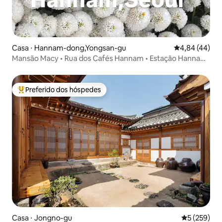
Casa ⋅ Hannam-dong,Yongsan-gu
4,84 de uma a
4,84 (44)
Mansão Macy • Rua dos Cafés Hannam • Estação Hannam
• Itaewon
Preferido dos hóspedes
Entre os melhores preferidos dos hóspedes
Casa ⋅ Jongno-gu
5 de uma av
5 (259)