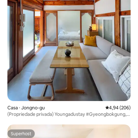
Casa ⋅ Jongno-gu
4,94 de uma ava
4,94 (206)
(Propriedade privada) Youngadustay #Gyeongbokgung,
Seochon, Gwanghwamun
Superhost
Superhost