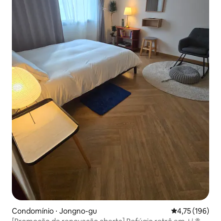
Condomínio ⋅ Jongno-gu
4,75 de uma av
4,75 (196)