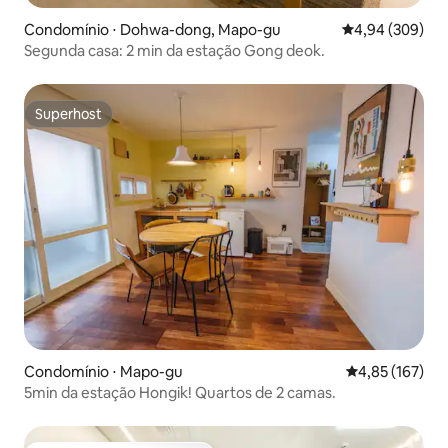
Condomínio ⋅ Dohwa-dong, Mapo-gu
4,94 de uma ava
4,94 (309)
Segunda casa: 2 min da estação Gong deok.
Superhost
Superhost
Condomínio ⋅ Mapo-gu
4,85 de uma av
4,85 (167)
5min da estação Hongik! Quartos de 2 camas.