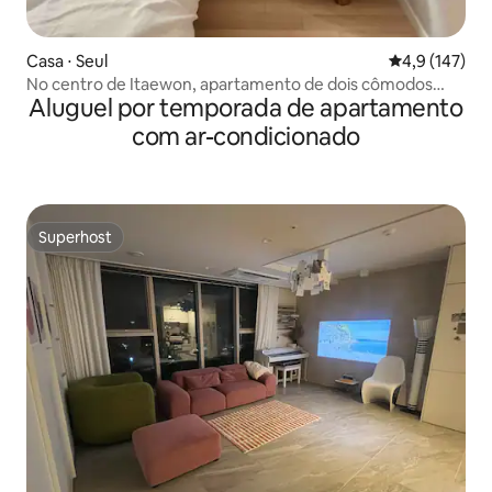
Casa ⋅ Seul
4,9 de uma av
4,9 (147)
No centro de Itaewon, apartamento de dois cômodos
Aluguel por temporada de apartamento
limpo e silencioso / A 5 minutos a pé de cafés e
showrooms / Desconto para estadias de longa duração /
com ar-condicionado
No centro do transporte de Seul
Superhost
Superhost