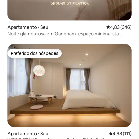
Apartamento ⋅ Seul
4,83 de uma ava
4,83 (346)
Noite glamourosa em Gangnam, espaço minimalista
totalmente branco
Preferido dos hóspedes
Preferido dos hóspedes
Apartamento ⋅ Seul
4,93 de uma av
4,93 (111)