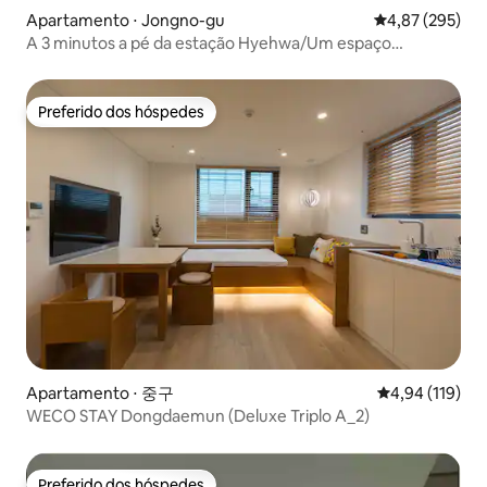
Apartamento ⋅ Jongno-gu
4,87 de uma av
4,87 (295)
A 3 minutos a pé da estação Hyehwa/Um espaço
tranquilo no centro da Sonamu-gil "Sonamu House"
Preferido dos hóspedes
Preferido dos hóspedes
Apartamento ⋅ 중구
4,94 de uma av
4,94 (119)
WECO STAY Dongdaemun (Deluxe Triplo A_2)
Preferido dos hóspedes