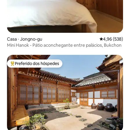
Casa ⋅ Jongno-gu
4,96 de uma ava
4,96 (538)
Mini Hanok - Pátio aconchegante entre palácios, Bukchon
Preferido dos hóspedes
Entre os melhores preferidos dos hóspedes