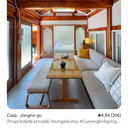
Casa ⋅ Jongno-gu
4,94 de uma ava
4,94 (206)
(Propriedade privada) Youngadustay #Gyeongbokgung,
Seochon, Gwanghwamun