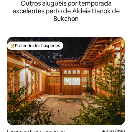
Outros aluguéis por temporada
excelentes perto de Aldeia Hanok de
Bukchon
Preferido dos hóspedes
Entre os melhores preferidos dos hóspedes
Lugar para ficar ⋅ Jongno-gu
4,97 de uma av
4,97 (316)