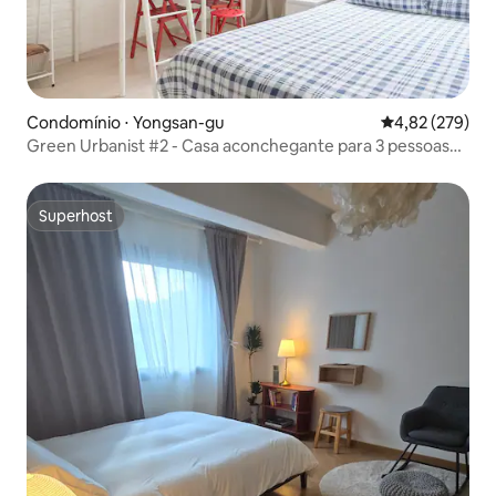
Condomínio ⋅ Yongsan-gu
4,82 de uma av
4,82 (279)
Green Urbanist #2 - Casa aconchegante para 3 pessoas
em Seul
Superhost
Superhost