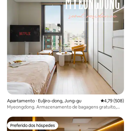
Apartamento ⋅ Euljiro-dong, Jung-gu
4,79 de uma av
4,79 (508)
Myeongdong. Armazenamento de bagagens gratuito,
opções completas
Preferido dos hóspedes
Preferido dos hóspedes