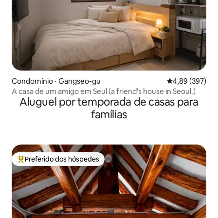
Condomínio ⋅ Gangseo-gu
4,89 de uma ava
4,89 (397)
A casa de um amigo em Seul (a friend's house in Seoul.)
Aluguel por temporada de casas para
famílias
Preferido dos hóspedes
Entre os melhores preferidos dos hóspedes