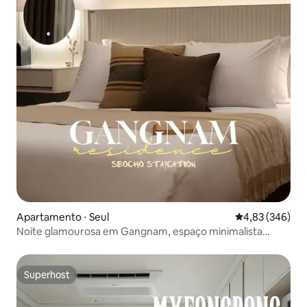
Apartamento ⋅ Seul
4,83 de uma ava
4,83 (346)
Noite glamourosa em Gangnam, espaço minimalista
totalmente branco
Superhost
Superhost