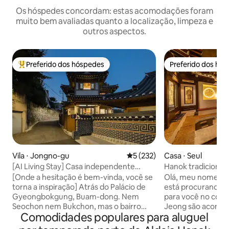
Os hóspedes concordam: estas acomodações foram
muito bem avaliadas quanto a localização, limpeza e
outros aspectos.
Preferido dos hóspedes
Preferido dos hó
Entre os melhores preferidos dos hóspedes
Preferido dos hó
Vila ⋅ Jongno-gu
5 de uma avaliação média de 
5 (232)
Casa ⋅ Seul
[AI Living Stay] Casa independente
Hanok tradicional
hanok em Buam-dong, Jongno-gu |
história#Dongd
[Onde a hesitação é bem-vinda, você se
Olá, meu nome é [
Welcome to Mystix House, uma estadia
dong#Jongno#Pal
torna a inspiração] Atrás do Palácio de
está procurando u
hanok cheia de emoção
banheiros interno
Gyeongbokgung, Buam-dong. Nem
para você no coração d
wolha.jeong
Seochon nem Bukchon, mas o bairro
Jeong são acomo
Comodidades populares para aluguel
mais tranquilo de Seul. No final daquele
privativas para um
beco, havia uma casa hanok particular. O
Trata-se de acom