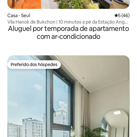
Casa ⋅ Seul
5 de uma a
5 (46)
Vila Hanok de Bukchon | 10 minutos a pé da Estação Anguk
Aluguel por temporada de apartamento
| Vista da Torre Namsan | Hanok Novo
com ar-condicionado
Preferido dos hóspedes
Preferido dos hóspedes