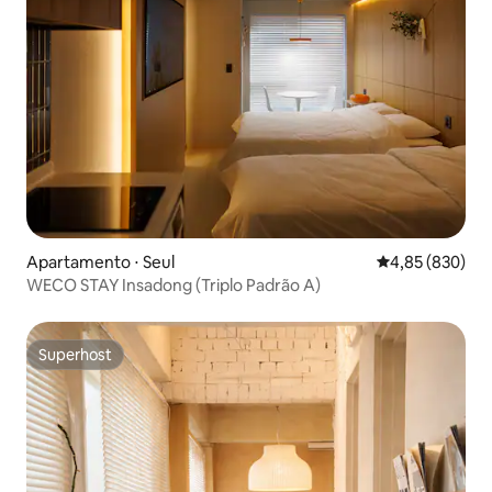
Apartamento ⋅ Seul
4,85 de uma ava
4,85 (830)
WECO STAY Insadong (Triplo Padrão A)
Superhost
Superhost