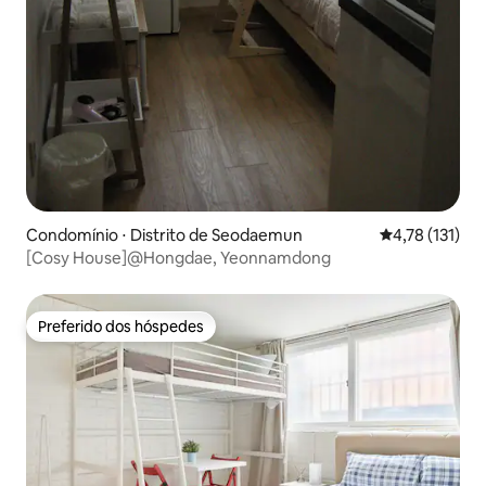
Condomínio ⋅ Distrito de Seodaemun
4,78 de uma av
4,78 (131)
[Cosy House]@Hongdae, Yeonnamdong
Preferido dos hóspedes
Preferido dos hóspedes