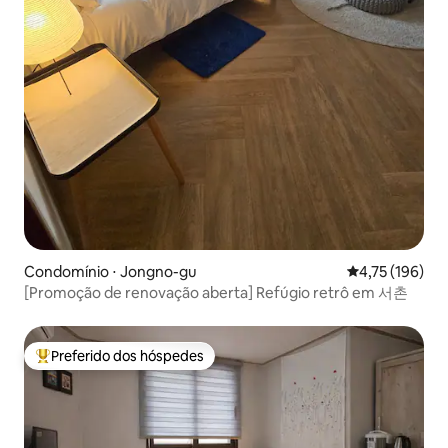
Condomínio ⋅ Jongno-gu
4,75 de uma av
4,75 (196)
[Promoção de renovação aberta] Refúgio retrô em 서촌
Preferido dos hóspedes
Entre os melhores preferidos dos hóspedes