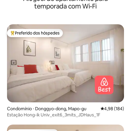
temporada com Wi-Fi
Preferido dos hóspedes
Entre os melhores preferidos dos hóspedes
Condomínio ⋅ Donggyo-dong, Mapo-gu
4,98 de uma av
4,98 (184)
Estação Hong-ik Univ_exit6_3mits_JDHaus_1F