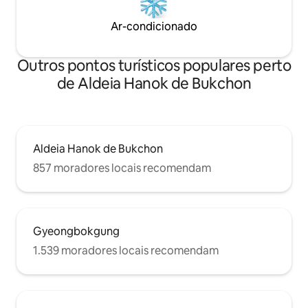
Gyeongbokgung, Seochon e Bukchon
cultural do centro
são próximos, e Conecta-se a qualquer
passear, aliviar o 
Ar-condicionado
lugar em Seul a partir do ponto de ônibus
saborear uma xíc
em frente à porta. Se você tem
um hanok tranquil
hesitado, até mesmo essa hesitação é
Outros pontos turísticos populares perto
bem-vinda. Em Buam-dong, sua própria
Seul.
de Aldeia Hanok de Bukchon
Aldeia Hanok de Bukchon
857 moradores locais recomendam
Gyeongbokgung
1.539 moradores locais recomendam