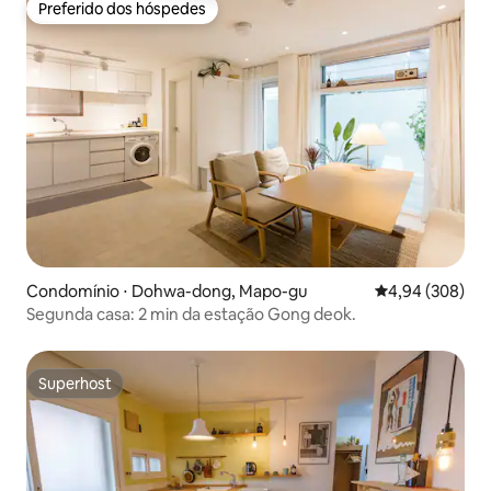
Preferido dos hóspedes
Preferido dos hóspedes
Condomínio ⋅ Dohwa-dong, Mapo-gu
4,94 de uma ava
4,94 (308)
Segunda casa: 2 min da estação Gong deok.
Superhost
Superhost