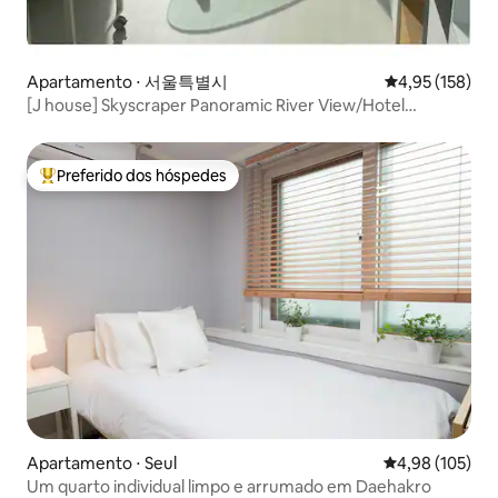
Apartamento ⋅ 서울특별시
4,95 de uma av
4,95 (158)
[J house] Skyscraper Panoramic River View/Hotel
Bedding/Hapjeong Station 2 minutos e Hongik University
Station 10 minutos.
Preferido dos hóspedes
Entre os melhores preferidos dos hóspedes
Apartamento ⋅ Seul
4,98 de uma av
4,98 (105)
Um quarto individual limpo e arrumado em Daehakro