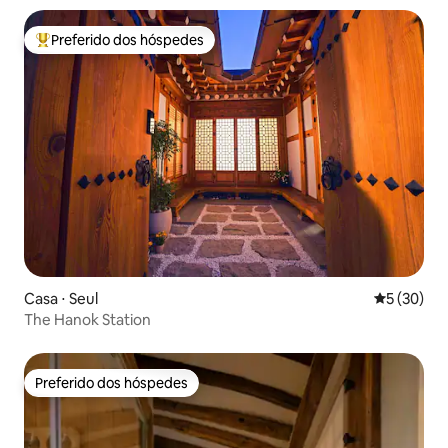
Preferido dos hóspedes
Entre os melhores preferidos dos hóspedes
Casa ⋅ Seul
5 de uma a
5 (30)
The Hanok Station
Preferido dos hóspedes
Preferido dos hóspedes