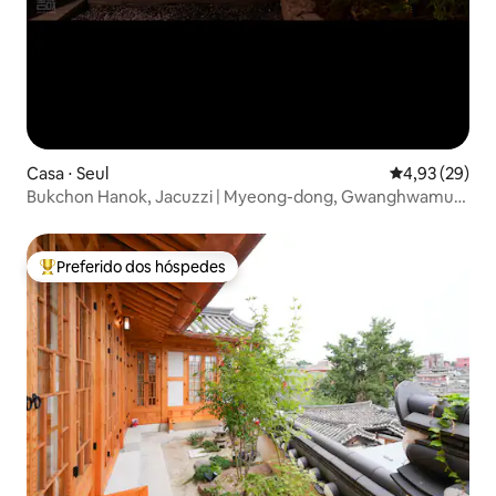
Casa ⋅ Seul
4,93 de uma a
4,93 (29)
Bukchon Hanok, Jacuzzi | Myeong-dong, Gwanghwamun,
bairro de hanbok do Palácio Gyeongbok, centro de Seul
Preferido dos hóspedes
Entre os melhores preferidos dos hóspedes