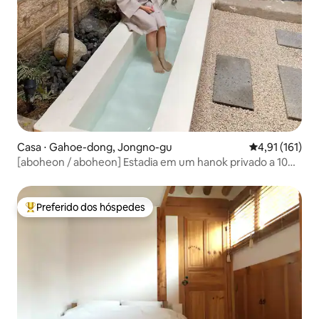
Casa ⋅ Gahoe-dong, Jongno-gu
4,91 de uma av
4,91 (161)
[aboheon / aboheon] Estadia em um hanok privado a 10
minutos a pé da Estação Anguk
Preferido dos hóspedes
Entre os melhores preferidos dos hóspedes