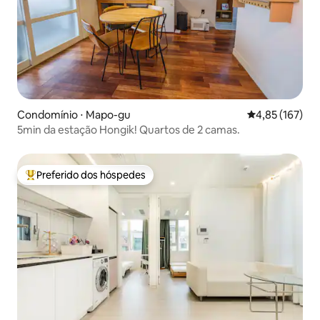
Condomínio ⋅ Mapo-gu
4,85 de uma av
4,85 (167)
5min da estação Hongik! Quartos de 2 camas.
Preferido dos hóspedes
Entre os melhores preferidos dos hóspedes