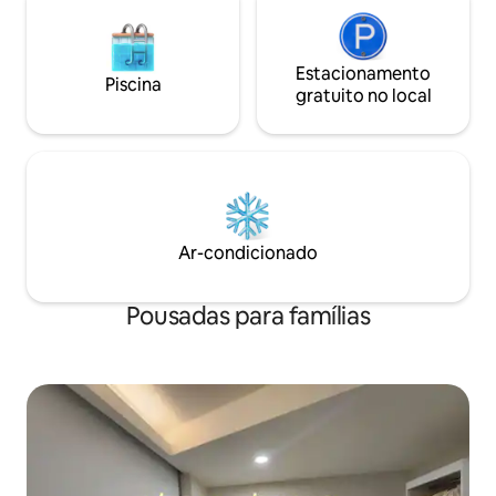
Torre 419, Bukhan
quartos estão equipados com roupa de
Dosanse, 30 minut
cama premium de penas de ganso (95%
4 da Estação de 
ou superior) no nível de um hotel 5
Há um ponto de ôn
estrelas Uma acomodação premium
Estacionamento
Piscina
acomodação, e é c
localizada em uma área residencial
gratuito no local
Universidade de C
tranquila perto dos cafés, restaurantes e
Mulheres de Duks
galerias sensacionais de Hongdae, mas
Sungkyunkwan e U
um pouco longe da agitação Superhost
Línguas Estrangeir
por 12 anos consecutivos, mantendo a
ficam perto da Estaç
mais alta satisfação em limpeza, gestão
quarto é um espa
e serviço Serviço gratuito de traslado do
lavanda. A fragrânc
aeroporto para hóspedes que ficam 4
Ar-condicionado
estresse e ajuda 
noites ou mais Serviço gratuito de
traslado de ida e volta do aeroporto para
hóspedes que ficam 5 noites ou mais
Pousadas para famílias