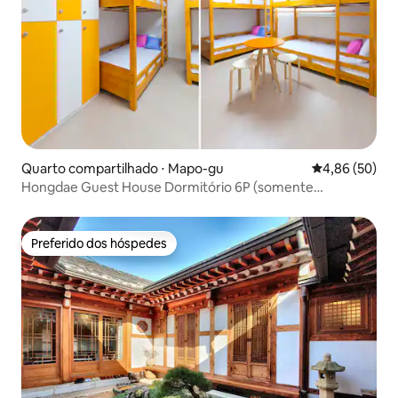
Quarto compartilhado ⋅ Mapo-gu
4,86 de uma a
4,86 (50)
Hongdae Guest House Dormitório 6P (somente
mulheres)
Preferido dos hóspedes
Preferido dos hóspedes