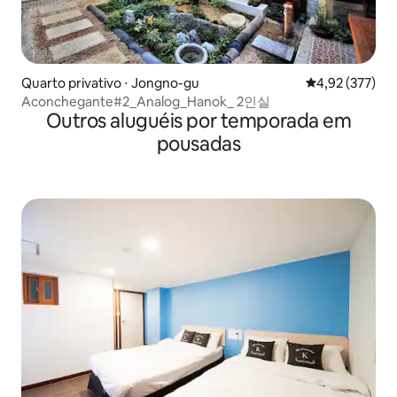
Quarto privativo ⋅ Jongno-gu
4,92 de uma av
4,92 (377)
Aconchegante#2_Analog_Hanok_ 2인실
Outros aluguéis por temporada em
pousadas