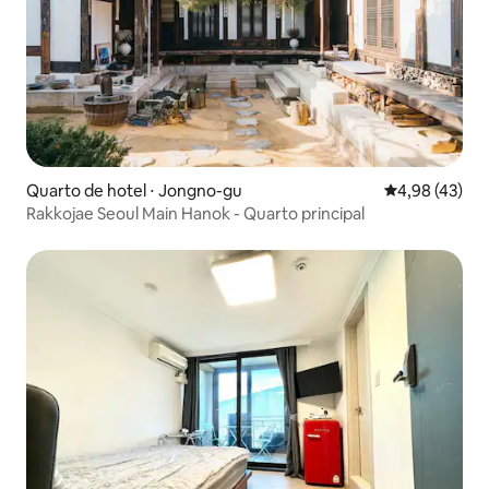
Quarto de hotel ⋅ Jongno-gu
4,98 de uma a
4,98 (43)
Rakkojae Seoul Main Hanok - Quarto principal