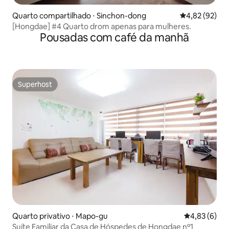
Quarto compartilhado ⋅ Sinchon-dong
4,82 de uma a
4,82 (92)
[Hongdae] #4 Quarto drom apenas para mulheres.
Pousadas com café da manhã
Superhost
Superhost
Quarto privativo ⋅ Mapo-gu
4,83 de uma 
4,83 (6)
Suíte Familiar da Casa de Hóspedes de Hongdae nº1