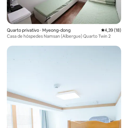
Quarto privativo ⋅ Myeong-dong
4,39 de uma a
4,39 (18)
Casa de hóspedes Namsan (Albergue) Quarto Twin 2