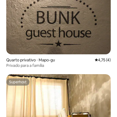
Quarto privativo ⋅ Mapo-gu
4,75 de uma 
4,75 (4)
Privado para a família
Superhost
Superhost