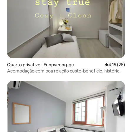
Quarto privativo ⋅ Eunpyeong-gu
4,15 de uma a
4,15 (26)
Acomodação com boa relação custo-benefício, histórico
de conexão, área com estação de metrô, estadia
sensacional