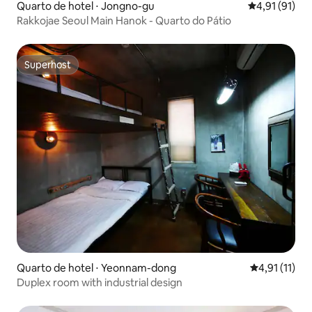
Quarto de hotel ⋅ Jongno-gu
4,91 de uma a
4,91 (91)
Rakkojae Seoul Main Hanok - Quarto do Pátio
Superhost
Superhost
Quarto de hotel ⋅ Yeonnam-dong
4,91 de uma a
4,91 (11)
Duplex room with industrial design