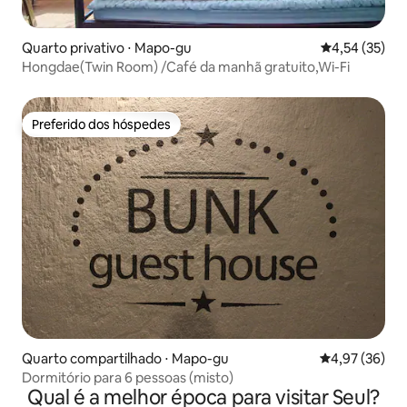
Quarto privativo ⋅ Mapo-gu
4,54 de uma a
4,54 (35)
Hongdae(Twin Room) /Café da manhã gratuito,Wi-Fi
Preferido dos hóspedes
Preferido dos hóspedes
Quarto compartilhado ⋅ Mapo-gu
4,97 de uma a
4,97 (36)
Dormitório para 6 pessoas (misto)
Qual é a melhor época para visitar Seul?