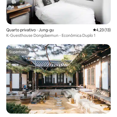
Quarto privativo ⋅ Jung-gu
4,23 de uma a
4,23 (13)
K-Guesthouse Dongdaemun - Econômica Duplo 1
Superhost
Superhost