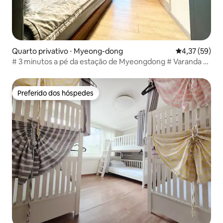
Quarto privativo ⋅ Myeong-dong
4,37 de uma a
4,37 (59)
# 3 minutos a pé da estação de Myeongdong # Varanda #
Quarto para 2 pessoas # Coin Laundry
Preferido dos hóspedes
Preferido dos hóspedes