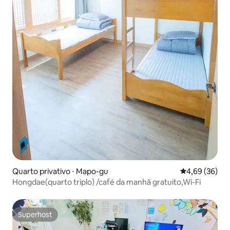
Quarto privativo ⋅ Mapo-gu
4,69 de uma a
4,69 (36)
Hongdae(quarto triplo) /café da manhã gratuito,Wi-Fi
Superhost
Superhost