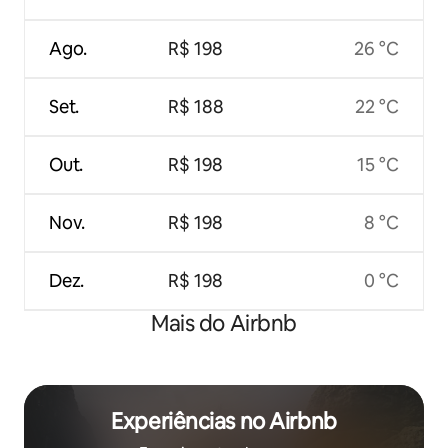
Ago.
R$ 198
26 °C
Set.
R$ 188
22 °C
Out.
R$ 198
15 °C
Nov.
R$ 198
8 °C
Dez.
R$ 198
0 °C
Mais do Airbnb
Experiências no Airbnb