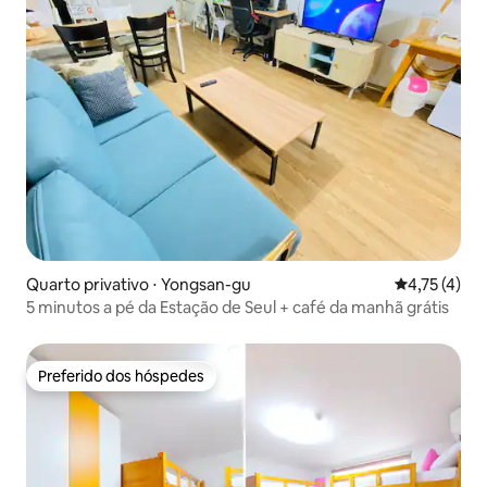
Quarto privativo ⋅ Yongsan-gu
4,75 de uma 
4,75 (4)
5 minutos a pé da Estação de Seul + café da manhã grátis
Preferido dos hóspedes
Preferido dos hóspedes