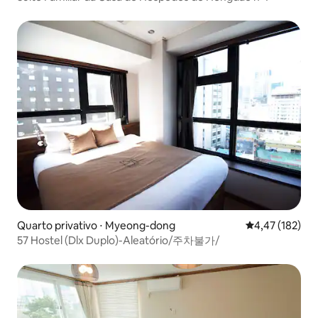
Quarto privativo ⋅ Myeong-dong
4,47 de uma av
4,47 (182)
57 Hostel (Dlx Duplo)-Aleatório/주차불가/