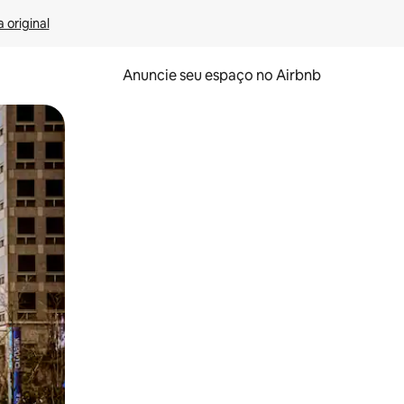
 original
Anuncie seu espaço no Airbnb
 deslizando o dedo na tela.