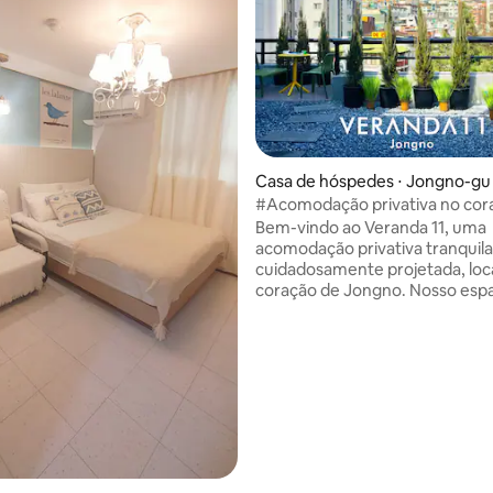
Casa de hóspedes ⋅ Jongno-gu
#Acomodação privativa no cor
Jongno
Bem-vindo ao Veranda 11, uma
acomodação privativa tranquila
cuidadosamente projetada, loc
coração de Jongno. Nosso espaço é ideal
para viajantes que valorizam u
ambiente tranquilo, simples e
requintado, e oferece o confo
média de 5, 33 avaliações
estúdio privativo. Localizado a poucos
minutos das principais linhas d
ele facilita a exploração de Seul
pode desfrutar de um lugar on
voltar para casa com conforto. Desfrute
de uma acomodação local minim