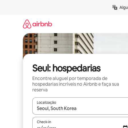
Pular
Algu
para
o
conteúdo
Seul: hospedarias
Encontre aluguel por temporada de
hospedarias incríveis no Airbnb e faça sua
reserva
Localização
Quando os resultados estiverem disponíveis, expl
Check-in