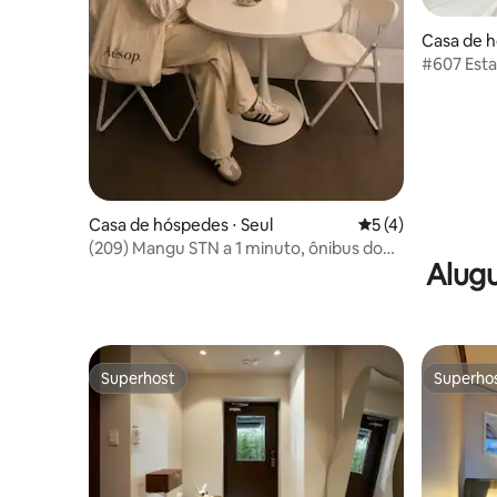
Casa de 
ungpo-g
#607 Est
Yeongdeu
ônibus do
Gocheok
Dome/Ho
Casa de hóspedes ⋅ Seul
5 de uma avaliação
5 (4)
(209) Mangu STN a 1 minuto, ônibus do
Alugu
aeroporto a 1 minuto, HUFS, KHU,
Gamsung Stay
Superhost
Superho
Superhost
Superho