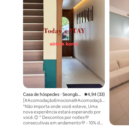
Casa de hóspedes ⋅ Seongbu
4,94 de uma avaliação 
4,94 (33)
k
[#AcomodaçãoEmocional#AcomodaçãoÚnica]
3 minutos da Estação Jeongneung,
"Não importa onde você esteve, Uma
Novo!, Restaurante para encontros,
nova experiência estará esperando por
Netflix, YouTube, Estadia do Mês 101
você.😊 " Descontos por noites💜
consecutivas em andamento💜 - 10% de
desconto para 7 noites ou mais! - 15% de