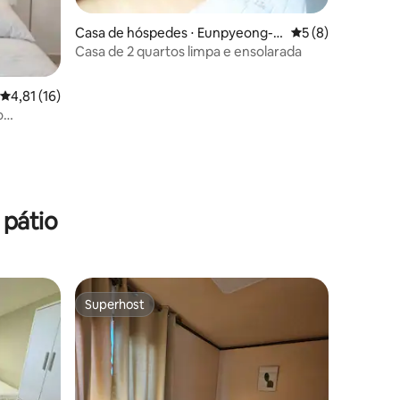
ções
Casa de hóspedes ⋅ Eunpyeong-g
5 de uma avaliaçã
5 (8)
u
Casa de 2 quartos limpa e ensolarada
4,81 de uma avaliação média de 5, 16 avaliações
4,81 (16)
o
lix/Torre
gem/Air
 pátio
Superhost
Superhost