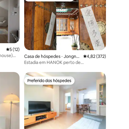
ções
5 de uma avaliação média de 5, 12 avaliações
5 (12)
 house)
Casa de hóspedes ⋅ Jongno-
4,82 de uma avaliação 
4,82 (372)
l
gu
Estadia em HANOK perto de
Dongdaemun
Preferido dos hóspedes
Preferido dos hóspedes