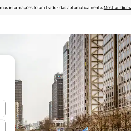
mas informações foram traduzidas automaticamente. 
Mostrar idioma
ore-os usando as seta para cima e para baixo do teclado ou tocando e