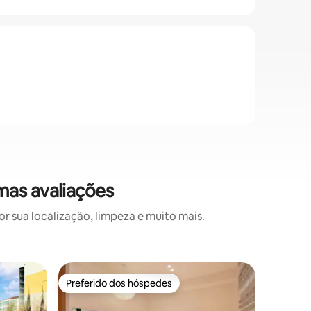
mas avaliações
 sua localização, limpeza e muito mais.
Casa de 
Preferido dos hóspedes
Superho
Preferido dos hóspedes
Superho
[Seongsu
ida e vol
Localiza