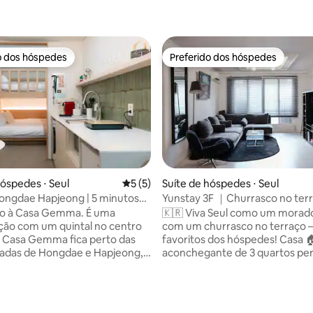
o dos hóspedes
Preferido dos hóspedes
o dos hóspedes
Preferido dos hóspedes
hóspedes ⋅ Seul
5 de uma avaliação média de 5, 5 avalia
5 (5)
Suíte de hóspedes ⋅ Seul
ongdae Hapjeong | 5 minutos
Yunstay 3F ｜Churrasco no terr
édia de 5, 122 avaliações
o Hapjeong | Perto do
mais de 8 pessoas perto de H
à Casa Gemma. É uma
🇰🇷 Viva Seul como um morado
 Railroad | Shopping Red Road |
ão com um quintal no centro
com um churrasco no terraço
n-size confortável para
A Casa Gemma fica perto das
favoritos dos hóspedes! Casa 
madas de Hongdae e Hapjeong,
aconchegante de 3 quartos per
lugar onde você pode escapar
estação de Hongdae e do parq
o da viagem e desfrutar de um
Yeontral. 🛋️ Perfeito para famíli
relaxante. A acomodação foi
amigos e pequenos grupos.
 em junho de 2026 e oferece
Estacionamento 🚗 gratuito para