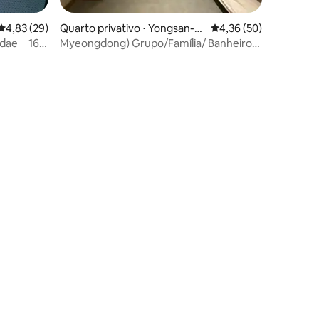
4,83 de uma avaliação média de 5, 29 avaliações
4,83 (29)
Quarto privativo ⋅ Yongsan-g
4,36 de uma avaliação
4,36 (50)
u
gdae｜16
Myeongdong) Grupo/Família/ Banheiro
o
privativo (1º andar)
ções