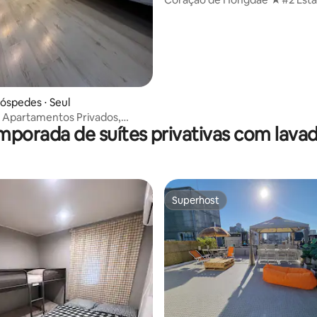
Jardim ★
hóspedes ⋅ Seul
 Apartamentos Privados,
mporada de suítes privativas com lava
Superhost
Superhost