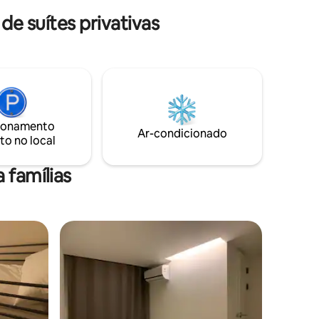
egundos
Aeropor
para caminhadas em Baekundae,
e suítes privativas
caber.) 🧼
Caminhad
Bukhansan, Seul Há um shopping
cada
saídanº7
tradicional restaurante na entrada da
nfortável.
★Beauti
acomodação) - O anfitrião emite um
ervice)
com elevador★ W
contrato de locação mensal para um
própria
★Lençol 
hóspede e informa a taxa de

中文 ★Chec
acomodação ao IRS todos os anos.
pode ser
11h ★Sem
2 horas.
uma área
ionamento
m
gerencia
Ar-condicionado
to no local
 famílias