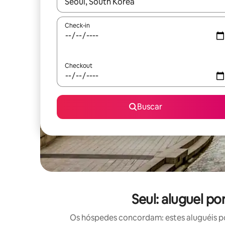
Quando os resultados estiverem disponíveis, expl
Check-in
Checkout
Buscar
Seul: aluguel p
Os hóspedes concordam: estes aluguéis po