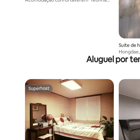
dong' Hongdae / TwoTwo House quarto
individual
Suíte de 
Hongdae,
Aluguel por te
Terraço
Superhost
Superhost