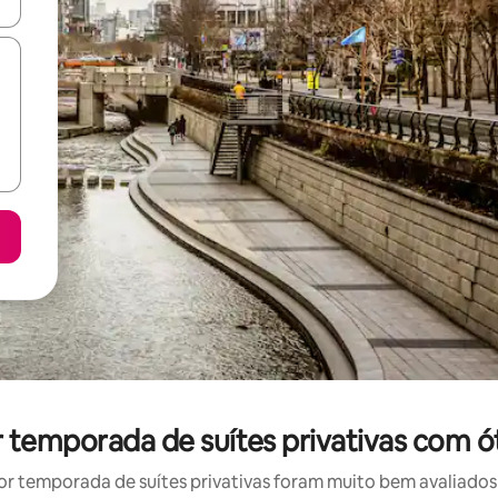
ore-os usando as seta para cima e para baixo do teclado ou tocando e
or temporada de suítes privativas com ó
r temporada de suítes privativas foram muito bem avaliados p