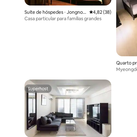
Suíte de hóspedes ⋅ Jongno-
4,82 de uma avaliação 
4,82 (38)
gu
Casa particular para famílias grandes
Quarto pr
u
Myeongdo
pessoas /
Superhost
Superhost