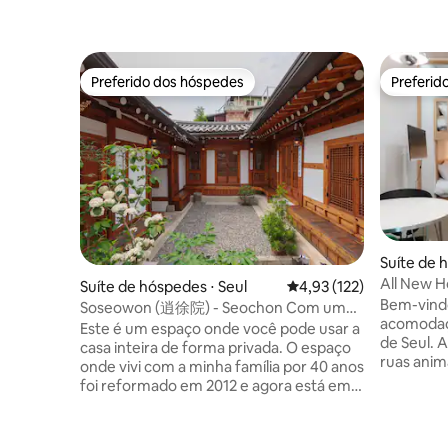
Preferido dos hóspedes
Preferid
Preferido dos hóspedes
Preferid
Suíte de 
All New H
Suíte de hóspedes ⋅ Seul
4,93 de uma avaliação m
4,93 (122)
da Estaçã
Bem-vindo 
Soseowon (逍徐院) - Seochon Com um
Aeroporto
acomodaç
amplo quintal Hanok privado
Este é um espaço onde você pode usar a
Cama quee
de Seul. 
casa inteira de forma privada. O espaço
descanso
ruas ani
onde vivi com a minha família por 40 anos
mas é um 
foi reformado em 2012 e agora está em
do barulh
operação. Há um quintal espaçoso e um
descanso 
jardim cuidadosamente cultivado, por
reformada
isso, se você se sentar no telhado, você