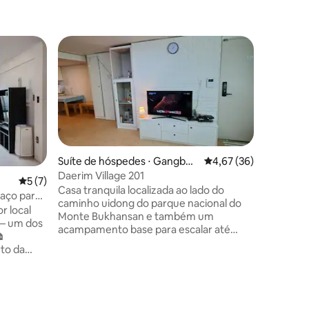
Preferi
Preferi
Suíte de hóspedes ⋅ Gangbuk
4,67 de uma avaliação
4,67 (36)
-gu
Daerim Village 201
ções
5 de uma avaliação média de 5, 7 avaliações
5 (7)
Suíte de
Casa tranquila localizada ao lado do
dong, M
aço para
Core
caminho uidong do parque nacional do
ongdae
Hongdae
r local
★Siga a 
Monte Bukhansan e também um
Otaku
 — um dos
número d
acampamento base para escalar até

pandemia des
Baek-un-dae do topo do Monte
to da
Airbnb q
Bukhansan Há shopping e restaurantes
ue
★Espaço
tradicionais na entrada da minha casa (É
as,
Under10
uma área residencial tranquila adjacente
churrasco★ ★NÚCLEO d
à Trilha Wuidong do Parque Nacional de
 1 carro;
Hongik U
Bukhansan É um acampamento base