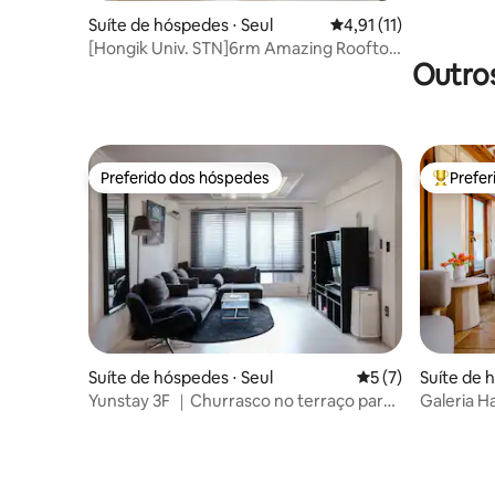
Suíte de hóspedes ⋅ Seul
4,91 de uma avaliação
4,91 (11)
[Hongik Univ. STN]6rm Amazing Rooftop
Outros
Muji, Moderno
Preferido dos hóspedes
Prefe
Preferido dos hóspedes
Entre os
Suíte de hóspedes ⋅ Seul
5 de uma avaliação
5 (7)
Suíte de 
gu
Yunstay 3F ｜Churrasco no terraço para
Galeria Hanok em uma colina para uma
mais de 8 pessoas perto de Hongdae
pessoa