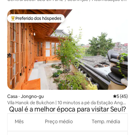
hanok
Preferido dos hóspedes
Entre os melhores preferidos dos hóspedes
Casa ⋅ Jongno-gu
5 de uma a
5 (45)
Vila Hanok de Bukchon | 10 minutos a pé da Estação Anguk
Qual é a melhor época para visitar Seul?
| Vista da Torre Namsan | Hanok Novo
Mês
Preço médio
Temp. média