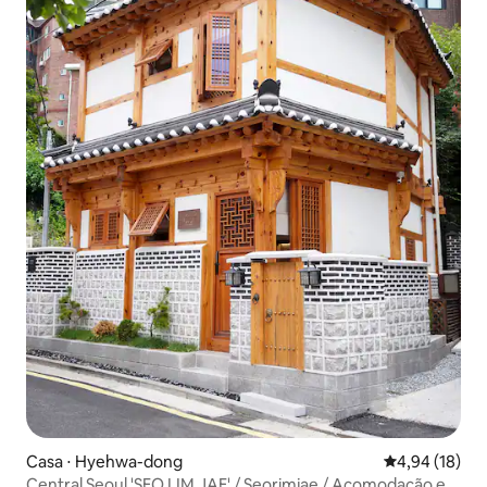
Casa ⋅ Hyehwa-dong
4,94 de uma a
4,94 (18)
Central Seoul 'SEO LIM JAE' / Seorimjae / Acomodação em