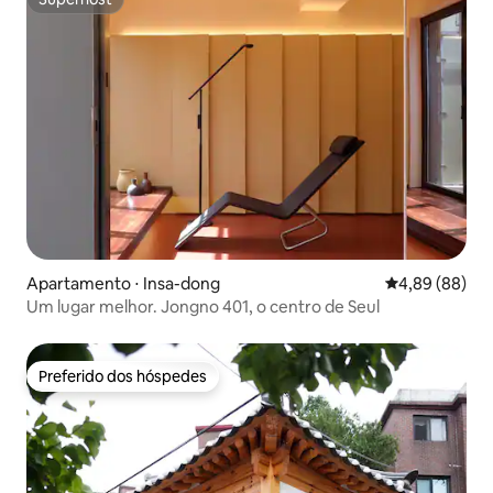
Superhost
Apartamento ⋅ Insa-dong
4,89 de uma av
4,89 (88)
Um lugar melhor. Jongno 401, o centro de Seul
Preferido dos hóspedes
Preferido dos hóspedes