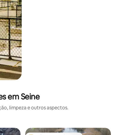
es em Seine
o, limpeza e outros aspectos.
Apartam