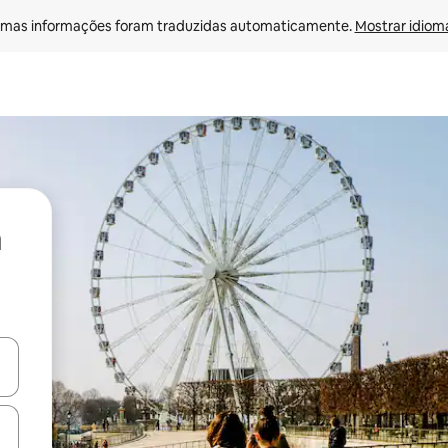
mas informações foram traduzidas automaticamente. 
Mostrar idioma
ore-os usando as seta para cima e para baixo do teclado ou tocando e