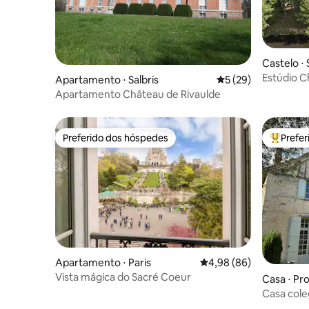
Castelo ⋅
erets
Estúdio C
Apartamento ⋅ Salbris
5 de uma avaliação 
5 (29)
para a ág
Apartamento Château de Rivaulde
Preferido dos hóspedes
Prefe
Preferido dos hóspedes
Entre os
Apartamento ⋅ Paris
4,98 de uma avaliação 
4,98 (86)
Vista mágica do Sacré Coeur
Casa ⋅ Pr
Casa coleg
cidade me