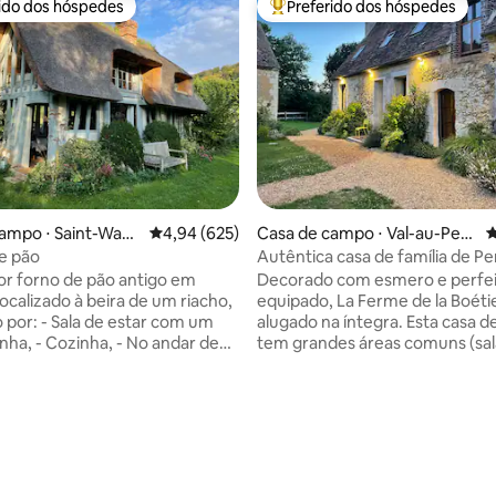
rido dos hóspedes
Preferido dos hóspedes
 melhores preferidos dos hóspedes
Entre os melhores preferidos d
ampo ⋅ Saint-Wan
4,94 de uma avaliação média de 5, 625 avalia
4,94 (625)
Casa de campo ⋅ Val-au-Perc
4
nçon
he
e pão
Autêntica casa de família de P
r forno de pão antigo em
Decorado com esmero e perfe
ocalizado à beira de um riacho,
equipado, La Ferme de la Boéti
por: - Sala de estar com um
alugado na íntegra. Esta casa 
- No andar de
tem grandes áreas comuns (sal
estar, sala de jantar, área de TV)
 acessível por uma escada de
quartos e 3 banheiros. Do lado 
er fotos), - quarto com uma
aproveite o jardim e o prado. No coração
édia de 5, 139 avaliações
60 x 200 com vista para o
do Parc Naturel Régional du Pe
cessível por uma escada de
pode se divertir como quiser
er fotos), O quarto e o
(gastronomia, feiras de pulgas,
 se comunicam. Móveis de
caminhadas, esportes, spa...).