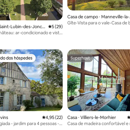
Casa de campo ⋅ Manneville-la-
pard
Gîte-Vista para o vale-Casa de
 Saint-Lubin-des-Jonch
5 de uma avaliação média de 5, 29 avalia
5 (29)
privativa com
hâteau: ar-condicionado e vista
média de 5, 29 avaliações
ua
rido dos hóspedes
Superhost
 melhores preferidos dos hóspedes
Superhost
média de 5, 86 avaliações
ovins
4,95 de uma avaliação média de 5, 22 avalia
4,95 (22)
Casa ⋅ Villiers-le-Morhier
4
iada - jardim para 4 pessoas -
Casa de madeira confortável e
dieval
a 1 hora de Paris