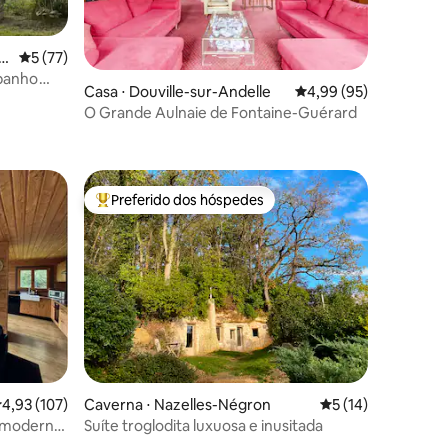
Pi
5 de uma avaliação média de 5, 77 avaliações
5 (77)
 banho
ções
Casa ⋅ Douville-sur-Andelle
4,99 de uma avaliação
4,99 (95)
O Grande Aulnaie de Fontaine-Guérard
Preferido dos hóspedes
Entre os melhores preferidos dos hóspedes
ções
,93 de uma avaliação média de 5, 107 avaliações
4,93 (107)
Caverna ⋅ Nazelles-Négron
5 de uma avaliação
5 (14)
 moderna,
Suíte troglodita luxuosa e inusitada