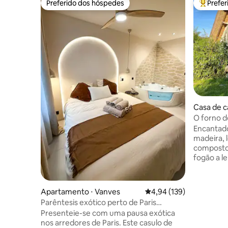
Preferido dos hóspedes
Prefe
Preferido dos hóspedes
Entre os
Casa de c
drille-Ra
O forno d
Encantado
madeira, l
composto 
fogão a lenha, - Cozinha, 
cima: -banheiro com chuveiro/vaso
sanitário
moinho (v
Apartamento ⋅ Vanves
4,94 de uma avaliação m
4,94 (139)
cama de 1
Parêntesis exótico perto de Paris
riacho, a
(Vanves)
Presenteie-se com uma pausa exótica
moinho (v
nos arredores de Paris. Este casulo de
banheiro não