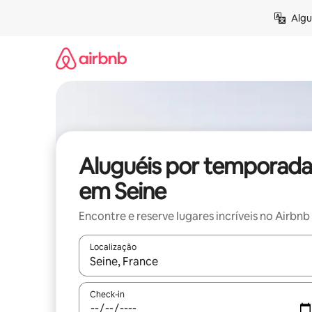
Pular
Algu
para
o
conteúdo
Aluguéis por temporada
em Seine
Encontre e reserve lugares incríveis no Airbnb
Localização
Quando os resultados estiverem disponíveis, expl
Check-in