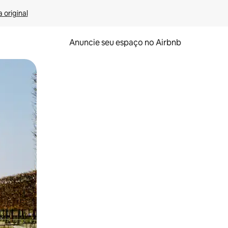
 original
Anuncie seu espaço no Airbnb
 deslizando o dedo na tela.