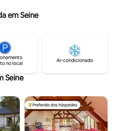
dultos, 1
e 3 berços
da em Seine
o).
ionamento
Ar-condicionado
to no local
m Seine
Preferido dos hóspedes
os hóspedes
Entre os melhores preferidos dos hóspedes