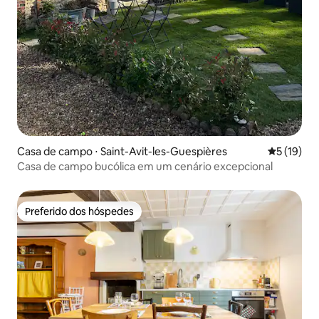
Casa de campo ⋅ Saint-Avit-les-Guespières
5 de uma a
5 (19)
Casa de campo bucólica em um cenário excepcional
Preferido dos hóspedes
Preferido dos hóspedes