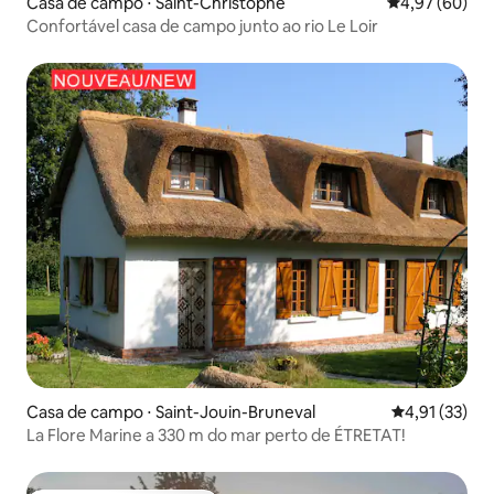
Casa de campo ⋅ Saint-Christophe
4,97 de uma a
4,97 (60)
Confortável casa de campo junto ao rio Le Loir
Casa de campo ⋅ Saint-Jouin-Bruneval
4,91 de uma a
4,91 (33)
La Flore Marine a 330 m do mar perto de ÉTRETAT!