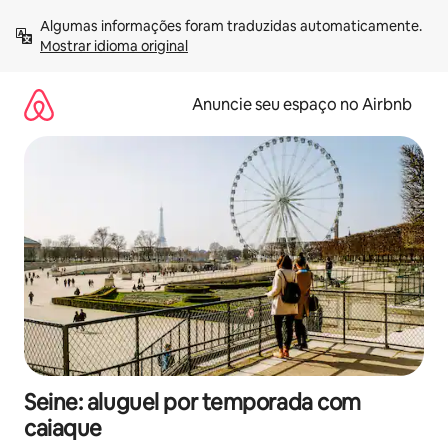
Pular
Algumas informações foram traduzidas automaticamente. 
para
Mostrar idioma original
o
conteúdo
Anuncie seu espaço no Airbnb
Seine: aluguel por temporada com
caiaque