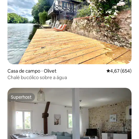
Casa de campo ⋅ Olivet
4,67 de uma ava
4,67 (654)
Chalé bucólico sobre a água
Superhost
Superhost