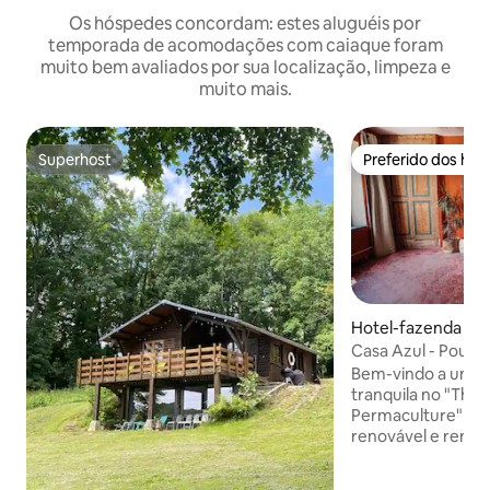
Os hóspedes concordam: estes aluguéis por
temporada de acomodações com caiaque foram
muito bem avaliados por sua localização, limpeza e
muito mais.
Superhost
Preferido dos hó
Superhost
Preferido dos hó
Hotel-fazenda ⋅ Ch
ers
Casa Azul - Pousad
da floresta
Bem-vindo a uma e
tranquila no "The
Permaculture", u
renovável e reno
com 1 quarto, chuv
cozinha construíd