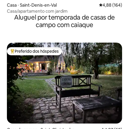
Casa ⋅ Saint-Denis-en-Val
4,88 de uma av
4,88 (164)
Casa/apartamento com jardim
Aluguel por temporada de casas de
campo com caiaque
Preferido dos hóspedes
Entre os melhores preferidos dos hóspedes