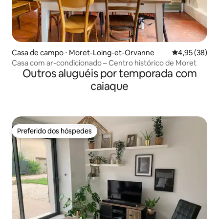
Casa de campo ⋅ Moret-Loing-et-Orvanne
4,95 de uma a
4,95 (38)
Casa com ar-condicionado – Centro histórico de Moret
Outros aluguéis por temporada com
caiaque
Preferido dos hóspedes
Preferido dos hóspedes