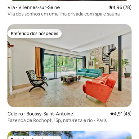
Vila ⋅ Villennes-sur-Seine
4,96 de uma a
4,96 (78)
Vila dos sonhos em uma ilha privada com spa e sauna
Preferido dos hóspedes
Preferido dos hóspedes
Celeiro ⋅ Boussy-Saint-Antoine
4,91 de uma a
4,91 (45)
Fazenda de Rochopt, 15p, natureza e rio - Paris