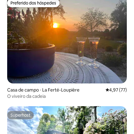
Preferido dos hóspedes
Preferido dos hóspedes
Casa de campo ⋅ La Ferté-Loupière
4,97 de uma a
4,97 (77)
O viveiro da cadeia
Superhost
Superhost