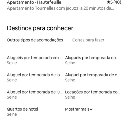
Apartamento ⋅ Hautefeuille
5 de uma a
5 (40)
Apartamento Tournelles com jacuzzi a 20 minutos da
Disney
Destinos para conhecer
Outros tipos de acomodações
Coisas para fazer
Aluguéis por temporada em hotéis-fazenda
Aluguéis por temporada com cama de altura acessível
Seine
Seine
Aluguel por temporada de lofts
Aluguel por temporada de casas na terra
Seine
Seine
Aluguel por temporada de iurtas
Locações por temporada com piscina
Seine
Seine
Quartos de hotel
Mostrar mais
Seine