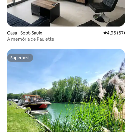
Casa ⋅ Sept-Saulx
4,96 de uma a
4,96 (67)
A memória de Paulette
Superhost
Superhost