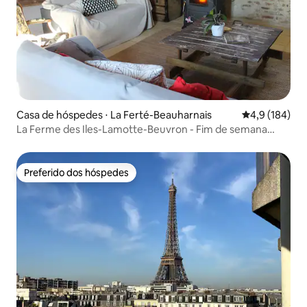
Casa de hóspedes ⋅ La Ferté-Beauharnais
4,9 de uma av
4,9 (184)
La Ferme des Iles-Lamotte-Beuvron - Fim de semana
entre amigos
Preferido dos hóspedes
Preferido dos hóspedes