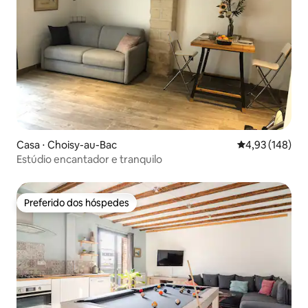
Casa ⋅ Choisy-au-Bac
4,93 de uma av
4,93 (148)
Estúdio encantador e tranquilo
Preferido dos hóspedes
Preferido dos hóspedes