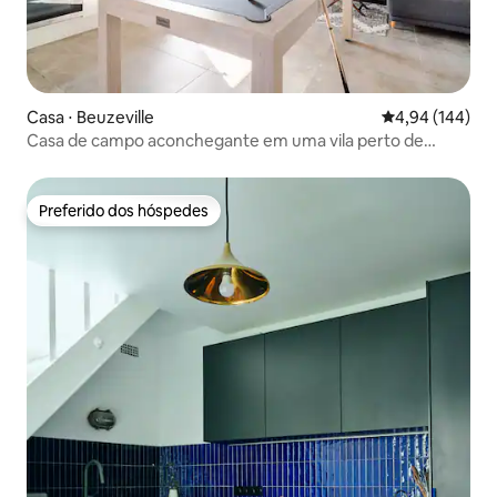
Casa ⋅ Beuzeville
4,94 de uma av
4,94 (144)
Casa de campo aconchegante em uma vila perto de
Honfleur
Preferido dos hóspedes
Preferido dos hóspedes