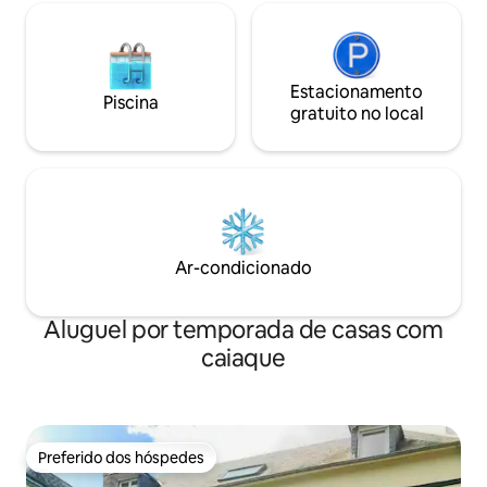
no pontão, 1 prancha de remo, 1
escorregador que desce para a lagoa...
cuidado com crianças pequenas Prox
center park fin and greenway and lady
path Muitas caminhadas possíveis UM
Estacionamento
Piscina
cenário DE sonho
gratuito no local
Ar-condicionado
Aluguel por temporada de casas com
caiaque
Preferido dos hóspedes
Preferido dos hóspedes