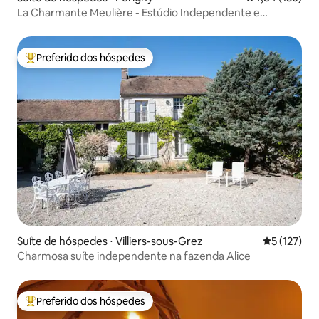
La Charmante Meulière - Estúdio Independente e
Tranquilo
Preferido dos hóspedes
Entre os melhores preferidos dos hóspedes
Suíte de hóspedes ⋅ Villiers-sous-Grez
5 de uma av
5 (127)
Charmosa suíte independente na fazenda Alice
Preferido dos hóspedes
Entre os melhores preferidos dos hóspedes