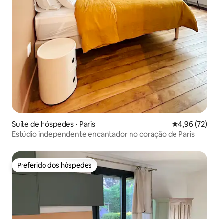
Suíte de hóspedes ⋅ Paris
4,96 de uma a
4,96 (72)
Estúdio independente encantador no coração de Paris
Preferido dos hóspedes
Preferido dos hóspedes