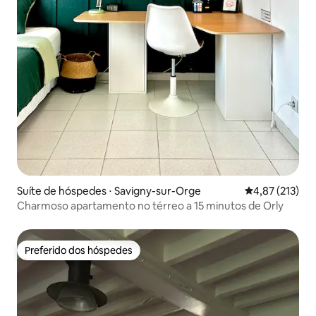
Suíte de hóspedes ⋅ Savigny-sur-Orge
4,87 de uma av
4,87 (213)
Charmoso apartamento no térreo a 15 minutos de Orly
Preferido dos hóspedes
Preferido dos hóspedes