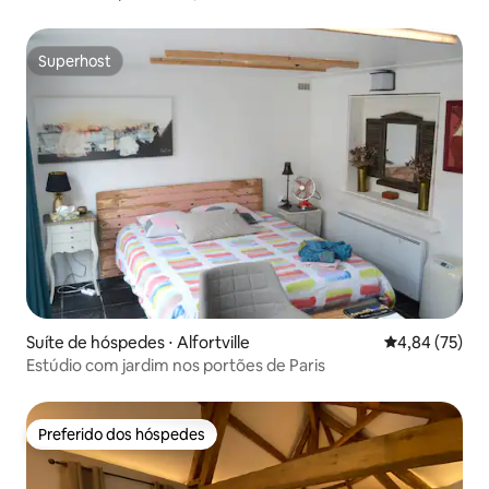
Superhost
Superhost
Suíte de hóspedes ⋅ Alfortville
4,84 de uma a
4,84 (75)
Estúdio com jardim nos portões de Paris
Preferido dos hóspedes
Preferido dos hóspedes