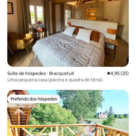
Suíte de hóspedes ⋅ Bracquetuit
4,95 de uma a
4,95 (20)
Uma pequena casa (piscina e quadra de tênis)
Preferido dos hóspedes
Preferido dos hóspedes