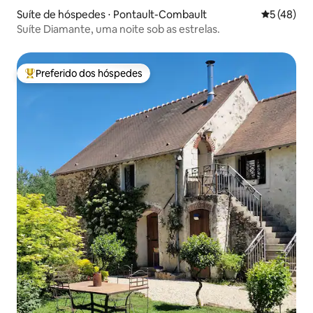
Suíte de hóspedes ⋅ Pontault-Combault
5 de uma a
5 (48)
Suíte Diamante, uma noite sob as estrelas.
Preferido dos hóspedes
Entre os melhores preferidos dos hóspedes