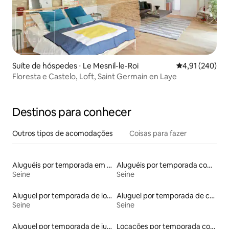
Suíte de hóspedes ⋅ Le Mesnil-le-Roi
4,91 de uma av
4,91 (240)
Floresta e Castelo, Loft, Saint Germain en Laye
Destinos para conhecer
Outros tipos de acomodações
Coisas para fazer
Aluguéis por temporada em hotéis-fazenda
Aluguéis por temporada com cama de altura acessível
Seine
Seine
Aluguel por temporada de lofts
Aluguel por temporada de casas na terra
Seine
Seine
Aluguel por temporada de iurtas
Locações por temporada com piscina