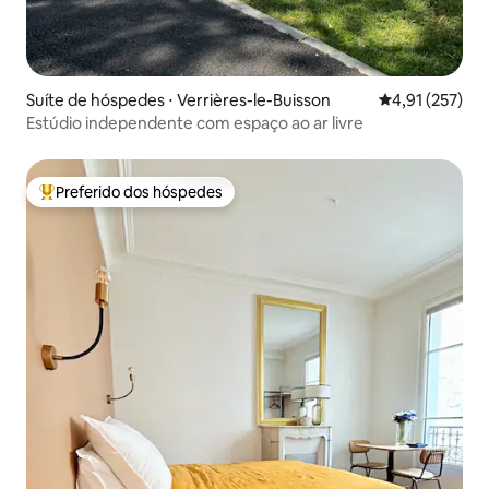
Suíte de hóspedes ⋅ Verrières-le-Buisson
4,91 de uma av
4,91 (257)
Estúdio independente com espaço ao ar livre
Preferido dos hóspedes
Entre os melhores preferidos dos hóspedes