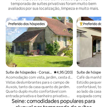
temporada de suítes privativas foram muito bem
avaliados por sua localização, limpeza e muito mais.
Preferido dos hóspedes
Preferido dos 
Preferido dos hóspedes
Entre os melhore
Suíte de hóspedes ⋅ Corsain
4,95 de uma avaliação média de 
4,95 (203)
Suíte de hóspedes 
t
auveur-sur-École
Acomodação com vista, jardim, cesta de
Café da manhã em 
café da manhã
Fontainebleau
Vistas deslumbrantes para o campo de
Estúdio pequeno,
Auxois, tanto da casa quanto do jardim.
confortável, tota
Quarto duplo muito confortável com
ao lado da casa pr
entrada privativa e banheiro privativo
equipada completa. O café da m
Seine: comodidades populares para
em uma aldeia sonolenta. A cozinha do
está incluído nos t
jardim aquecida pode ser apreciada
sua estadia. Casa