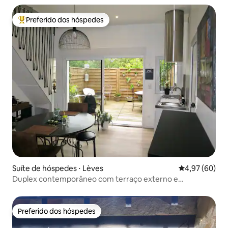
Preferido dos hóspedes
Entre os melhores preferidos dos hóspedes
Suíte de hóspedes ⋅ Lèves
4,97 de uma a
4,97 (60)
Duplex contemporâneo com terraço externo e
estacionamento
Preferido dos hóspedes
Preferido dos hóspedes