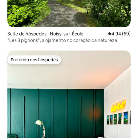
Suíte de hóspedes ⋅ Noisy-sur-École
4,94 de uma av
4,94 (69)
"Les 3 pignons", alojamento no coração da natureza
Preferido dos hóspedes
Preferido dos hóspedes