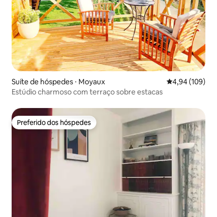
Suíte de hóspedes ⋅ Moyaux
4,94 de uma av
4,94 (109)
Estúdio charmoso com terraço sobre estacas
Preferido dos hóspedes
Preferido dos hóspedes