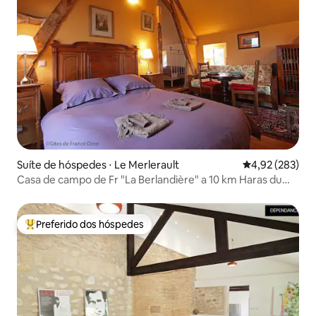
Suíte de hóspedes ⋅ Le Merlerault
4,92 de uma av
4,92 (283)
Casa de campo de Fr "La Berlandière" a 10 km Haras du
Pin.
Preferido dos hóspedes
Entre os melhores preferidos dos hóspedes