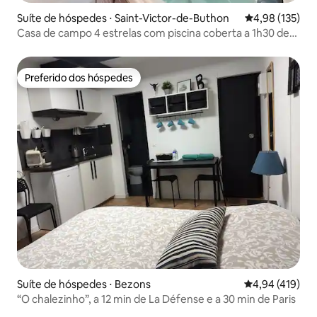
Suíte de hóspedes ⋅ Saint-Victor-de-Buthon
4,98 de uma av
4,98 (135)
Casa de campo 4 estrelas com piscina coberta a 1h30 de
Paris
Preferido dos hóspedes
Preferido dos hóspedes
Suíte de hóspedes ⋅ Bezons
4,94 de uma av
4,94 (419)
“O chalezinho”, a 12 min de La Défense e a 30 min de Paris