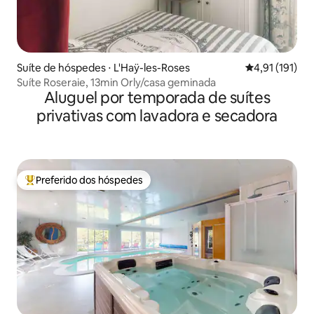
Suíte de hóspedes ⋅ L'Haÿ-les-Roses
4,91 de uma av
4,91 (191)
Suíte Roseraie, 13min Orly/casa geminada
Aluguel por temporada de suítes
privativas com lavadora e secadora
Preferido dos hóspedes
Entre os melhores preferidos dos hóspedes