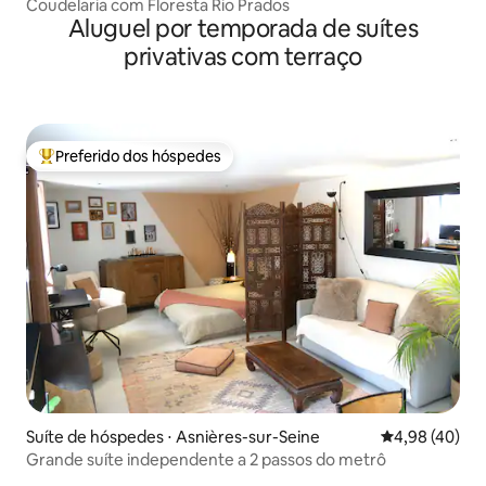
Coudelaria com Floresta Rio Prados
Aluguel por temporada de suítes
privativas com terraço
Preferido dos hóspedes
Entre os melhores preferidos dos hóspedes
Suíte de hóspedes ⋅ Asnières-sur-Seine
4,98 de uma a
4,98 (40)
Grande suíte independente a 2 passos do metrô