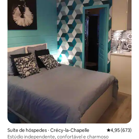
Suíte de hóspedes ⋅ Crécy-la-Chapelle
4,95 de uma av
4,95 (673)
Estúdio independente, confortável e charmoso