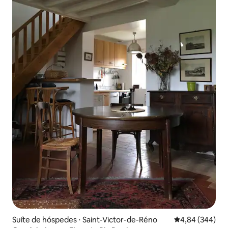
Suíte de hóspedes ⋅ Saint-Victor-de-Réno
4,84 de uma ava
4,84 (344)