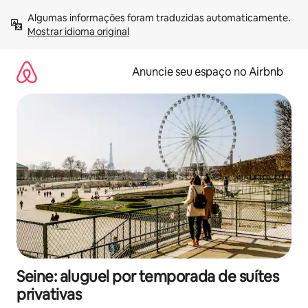
Pular
Algumas informações foram traduzidas automaticamente. 
para
Mostrar idioma original
o
conteúdo
Anuncie seu espaço no Airbnb
Seine: aluguel por temporada de suítes
privativas