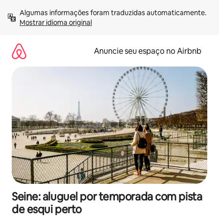
Pular
Algumas informações foram traduzidas automaticamente. 
para
Mostrar idioma original
o
conteúdo
Anuncie seu espaço no Airbnb
Seine: aluguel por temporada com pista
de esqui perto