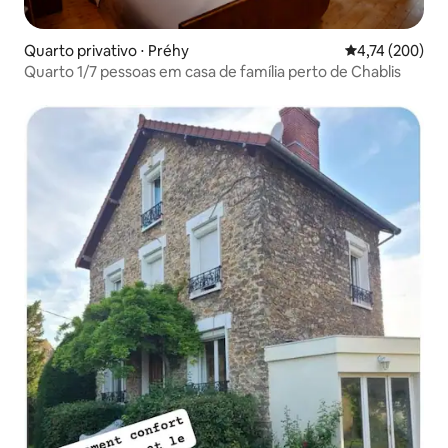
Quarto privativo ⋅ Préhy
4,74 de uma av
4,74 (200)
Quarto 1/7 pessoas em casa de família perto de Chablis