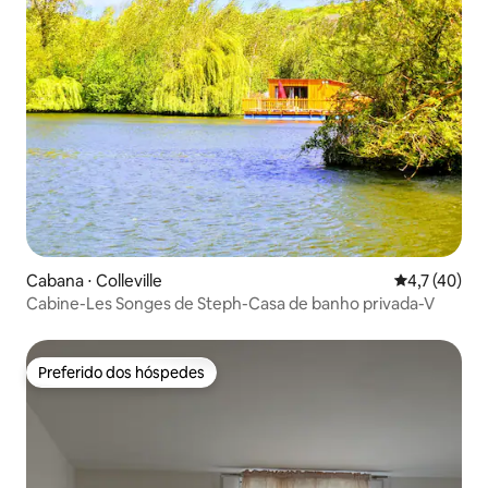
Cabana ⋅ Colleville
4,7 de uma a
4,7 (40)
Cabine-Les Songes de Steph-Casa de banho privada-V
Preferido dos hóspedes
Preferido dos hóspedes