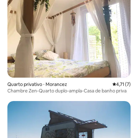
Quarto privativo ⋅ Morancez
4,71 de uma 
4,71 (7)
Chambre Zen-Quarto duplo-ampla-Casa de banho priva