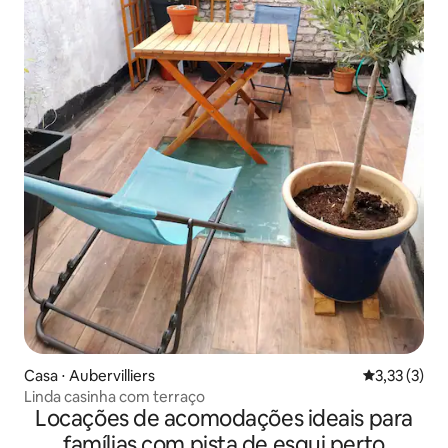
Casa ⋅ Aubervilliers
3,33 de uma 
3,33 (3)
Linda casinha com terraço
Locações de acomodações ideais para
famílias com pista de esqui perto