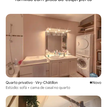
Quarto privativo ⋅ Viry-Châtillon
Novo lugar
Novo
Estúdio: sofá + cama de casal no quarto