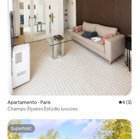
Apartamento ⋅ Paris
4 de uma 
4 (3)
Champs-Élysées Estúdio luxuoso
Superhost
Superhost