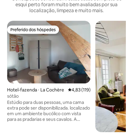
esqui perto foram muito bem avaliadas por sua
localização, limpeza e muito mais.
Preferido dos hóspedes
Preferido dos hóspedes
Hotel-fazenda ⋅ La Cochère
4,83 de uma avaliação média de 
4,83 (119)
sótão
Estúdio para duas pessoas, uma cama
extra pode ser disponibilizada. localizado
em um ambiente bucólico com vista
para as pradarias e seus cavalos. A
entrada e o estacionamento são
independentes para que você possa