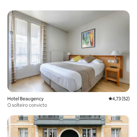
Hotel Beaugency
4,73 de uma a
4,73 (52)
O solteiro convicto