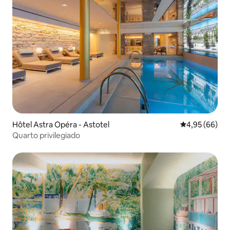
Hôtel Astra Opéra - Astotel
4,95 de uma a
4,95 (66)
Quarto privilegiado