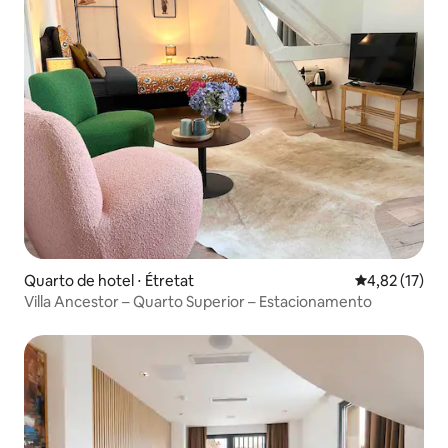
Quarto de hotel ⋅ Étretat
4,82 de uma a
4,82 (17)
Villa Ancestor – Quarto Superior – Estacionamento