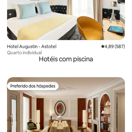
Hotel Augustin - Astotel
4,89 de uma ava
4,89 (587)
Quarto individual
Hotéis com piscina
Preferido dos hóspedes
Preferido dos hóspedes