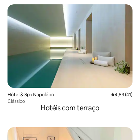
Hôtel & Spa Napoléon
4,83 de uma a
4,83 (41)
Clássico
Hotéis com terraço