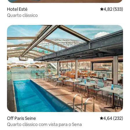
Hotel Esté
4,82 de uma av
4,82 (533)
Quarto clássico
Off Paris Seine
4,64 de uma av
4,64 (232)
Quarto clássico com vista para o Sena