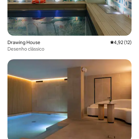
Drawing House
4,92 de uma a
4,92 (12)
Desenho clássico