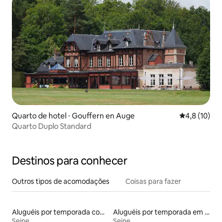
Quarto de hotel ⋅ Gouffern en Auge
4,8 de uma a
4,8 (10)
Quarto Duplo Standard
Destinos para conhecer
Outros tipos de acomodações
Coisas para fazer
Aluguéis por temporada com cama de altura acessível
Aluguéis por temporada em hotéis-fazenda
Seine
Seine