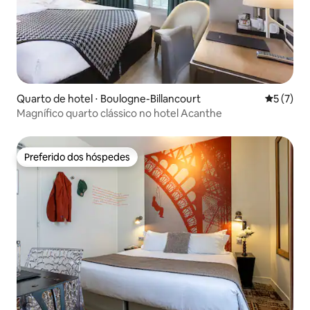
Quarto de hotel ⋅ Boulogne-Billancourt
5 de uma 
5 (7)
Magnífico quarto clássico no hotel Acanthe
Preferido dos hóspedes
Preferido dos hóspedes