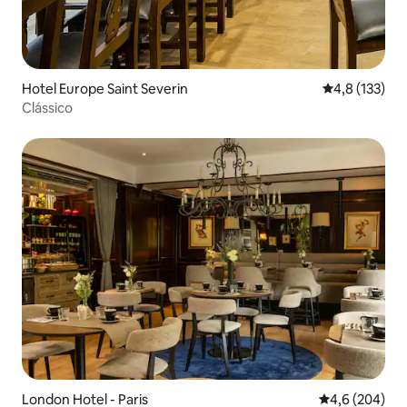
Hotel Europe Saint Severin
4,8 de uma av
4,8 (133)
Clássico
London Hotel - Paris
4,6 de uma av
4,6 (204)