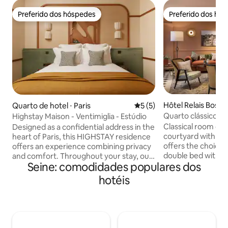
Preferido dos hóspedes
Preferido dos hó
Preferido dos hóspedes
Preferido dos hó
Hôtel Relais Bosqu
Quarto de hotel ⋅ Paris
5 de uma avaliação média d
5 (5)
one
Quarto clássico
Highstay Maison - Ventimiglia - Estúdio
Classical room ove
Designed as a confidential address in the
courtyard with a 
heart of Paris, this HIGHSTAY residence
offers the choice 
offers an experience combining privacy
double bed with s
and comfort. Throughout your stay, our
Seine: comodidades populares dos
for extra comfort
team remains available to assist with
are thoughtfully d
requests and arrange tailor-made
hotéis
accessibility and 
services. Housekeeping is provided by
enjoy modern ameni
our dedicated teams. The apartment is
conditioning a min
fully equipped to offer autonomy and
soundproofing alon
comfort in a warm setting. You can
screen TV relax in
travel light — every detail has been