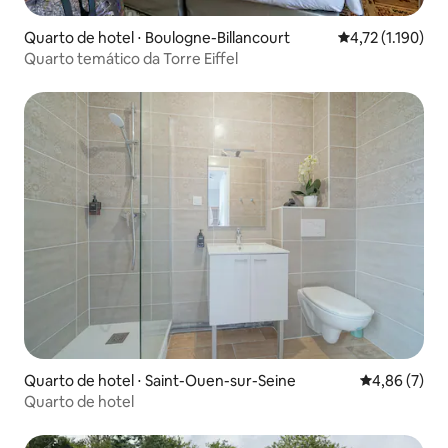
Quarto de hotel ⋅ Boulogne-Billancourt
4,72 de uma aval
4,72 (1.190)
Quarto temático da Torre Eiffel
Quarto de hotel ⋅ Saint-Ouen-sur-Seine
4,86 de uma 
4,86 (7)
Quarto de hotel