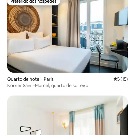
Preferido dos hóspedes
Preferido dos hóspedes
Quarto de hotel ⋅ Paris
5 de uma a
5 (15)
Korner Saint-Marcel, quarto de solteiro