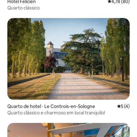
Hotel Felicien
4,78 de uma a
4,78 (80)
Quarto clássico
Quarto de hotel ⋅ Le Controis-en-Sologne
5 de uma 
5 (4)
Quarto clássico e charmoso em local tranquilo!