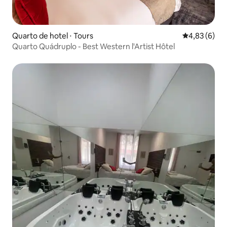
Quarto de hotel ⋅ Tours
4,83 de uma 
4,83 (6)
Quarto Quádruplo - Best Western l'Artist Hôtel