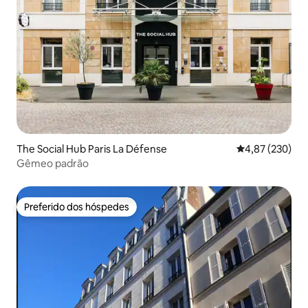
The Social Hub Paris La Défense
4,87 de uma av
4,87 (230)
Gêmeo padrão
Preferido dos hóspedes
Preferido dos hóspedes