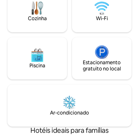
with a bath and all
thoughtfully considered to ensure a
restful stay.
seamless and effortless experience.
Cozinha
Wi-Fi
Estacionamento
Piscina
gratuito no local
Ar-condicionado
Hotéis ideais para famílias