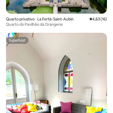
Quarto privativo ⋅ La Ferté-Saint-Aubin
4,63 de uma a
4,63 (16)
Quarto do Pavilhão da Orangerie
Superhost
Superhost