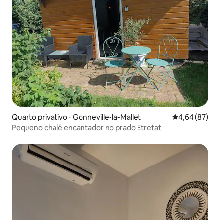
Quarto privativo ⋅ Gonneville-la-Mallet
4,64 de uma a
4,64 (87)
Pequeno chalé encantador no prado Etretat