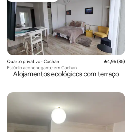
Preferido dos hóspedes
Quarto privativo ⋅ Cachan
4,95 de uma a
4,95 (85)
Estúdio aconchegante em Cachan
Alojamentos ecológicos com terraço