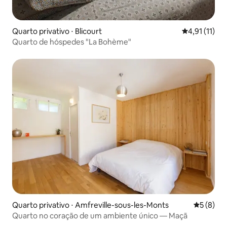
Quarto privativo ⋅ Blicourt
4,91 de uma a
4,91 (11)
Quarto de hóspedes "La Bohème"
Quarto privativo ⋅ Amfreville-sous-les-Monts
5 de uma 
5 (8)
Quarto no coração de um ambiente único — Maçã