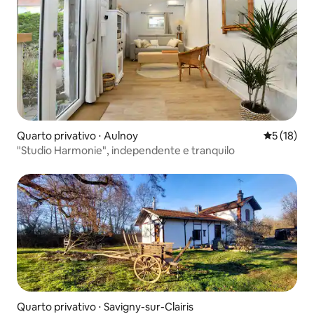
Quarto privativo ⋅ Aulnoy
5 de uma a
5 (18)
"Studio Harmonie", independente e tranquilo
Quarto privativo ⋅ Savigny-sur-Clairis