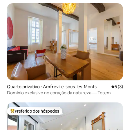
Quarto privativo ⋅ Amfreville-sous-les-Monts
5 de uma 
5 (3)
Domínio exclusivo no coração da natureza — Totem
Preferido dos hóspedes
Entre os melhores preferidos dos hóspedes