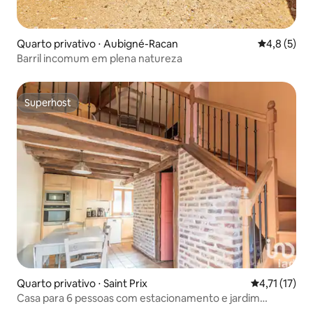
Quarto privativo ⋅ Aubigné-Racan
4,8 de uma 
4,8 (5)
Barril incomum em plena natureza
Superhost
Superhost
Quarto privativo ⋅ Saint Prix
4,71 de uma a
4,71 (17)
Casa para 6 pessoas com estacionamento e jardim
tranquilo