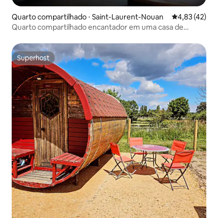
Quarto compartilhado ⋅ Saint-Laurent-Nouan
4,83 de uma a
4,83 (42)
Quarto compartilhado encantador em uma casa de
campo tranquila
Superhost
Superhost