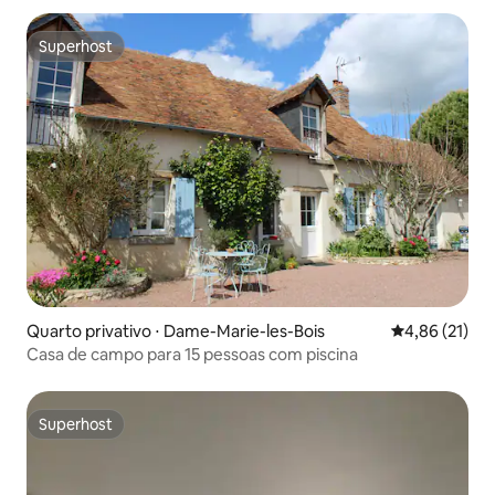
Superhost
Superhost
Quarto privativo ⋅ Dame-Marie-les-Bois
4,86 de uma a
4,86 (21)
Casa de campo para 15 pessoas com piscina
Superhost
Superhost