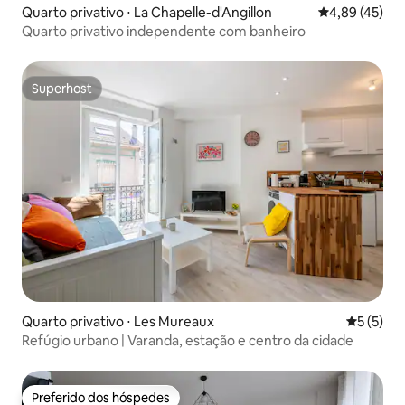
Quarto privativo ⋅ La Chapelle-d'Angillon
4,89 de uma a
4,89 (45)
Quarto privativo independente com banheiro
Superhost
Superhost
Quarto privativo ⋅ Les Mureaux
5 de uma 
5 (5)
Refúgio urbano | Varanda, estação e centro da cidade
Preferido dos hóspedes