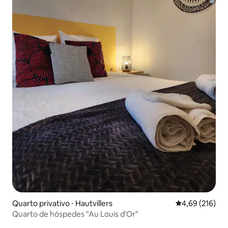
Quarto privativo ⋅ Hautvillers
4,69 de uma av
4,69 (216)
Quarto de hóspedes "Au Louis d'Or"