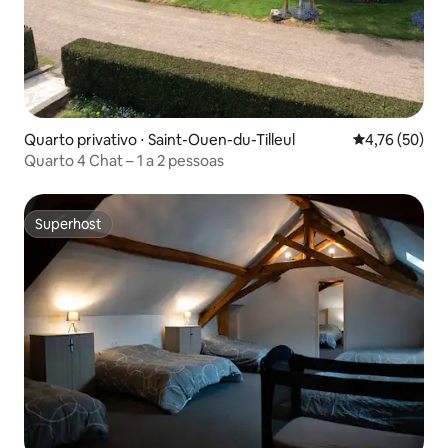
Quarto privativo ⋅ Saint-Ouen-du-Tilleul
4,76 de uma a
4,76 (50)
Quarto 4 Chat – 1 a 2 pessoas
Superhost
Superhost