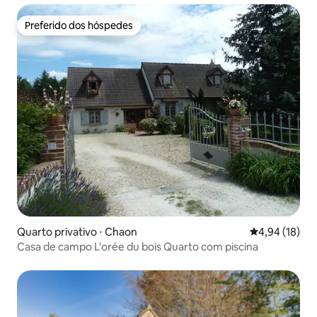
Preferido dos hóspedes
Preferido dos hóspedes
Quarto privativo ⋅ Chaon
4,94 de uma a
4,94 (18)
Casa de campo L'orée du bois Quarto com piscina