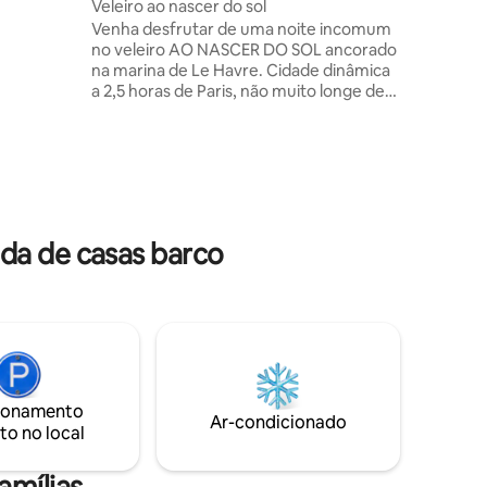
Veleiro ao nascer do sol
 de
banheiro
Venha desfrutar de uma noite incomum
Chuveiro 
no veleiro AO NASCER DO SOL ancorado
a ponte,
cais par
na marina de Le Havre. Cidade dinâmica
 sobre a
Estacio
a 2,5 horas de Paris, não muito longe de
Etretat, Deauville e Honfleur. Perto da
praia e do centro da cidade. O barco tem
uma cama de casal e 2 sofás-cama, bem
como um terraço. Água, café e chá,
inclusos. Toalhas e roupa de cama
incluídas. Eletricidade a bordo,
AQUECIMENTO. Você tem instalações
da de casas barco
sanitárias perto do barco (vaso sanitário,
chuveiros, pia) na capitania.
ionamento
Ar-condicionado
to no local
amílias