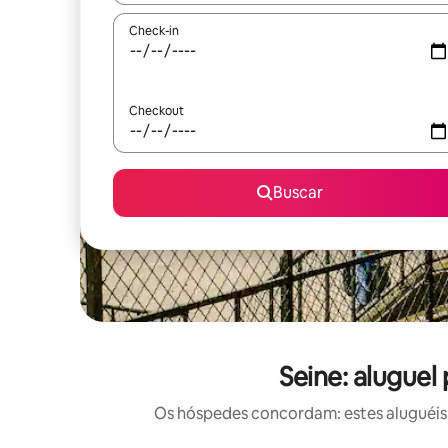
Check-in
Checkout
Buscar
Seine: alugue
Os hóspedes concordam: estes aluguéis 