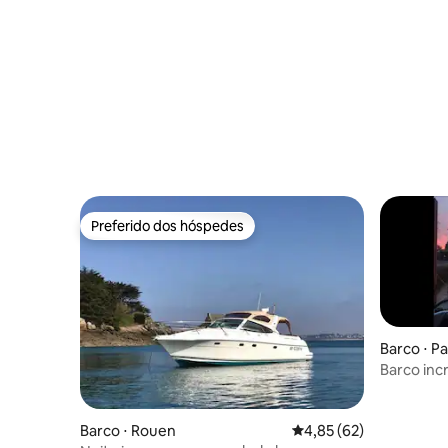
Preferido dos hóspedes
Preferido dos hóspedes
Barco ⋅ Pa
Barco inc
Eiffel
Barco ⋅ Rouen
4,85 de uma avaliação 
4,85 (62)