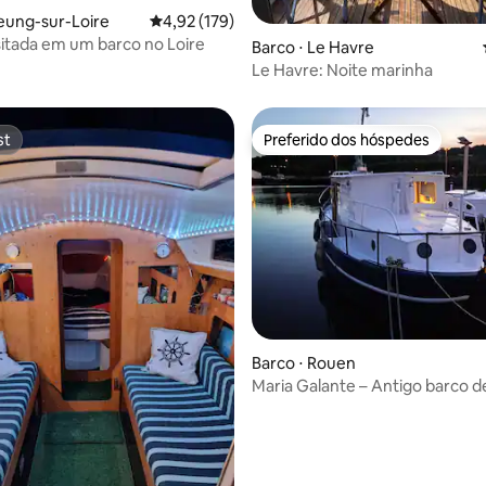
eung-sur-Loire
4,92 de uma avaliação média de 5, 179 avalia
4,92 (179)
sitada em um barco no Loire
Barco ⋅ Le Havre
Le Havre: Noite marinha
st
Preferido dos hóspedes
st
Preferido dos hóspedes
média de 5, 74 avaliações
Barco ⋅ Rouen
Maria Galante – Antigo barco d
incomum