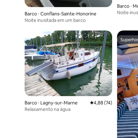
Barco ⋅ M
Noite inu
Barco ⋅ Conflans-Sainte-Honorine
Noite inusitada em um barco
Superho
Superho
Barco ⋅ Lagny-sur-Marne
4,88 de uma avaliação 
4,88 (74)
Relaxamento na água