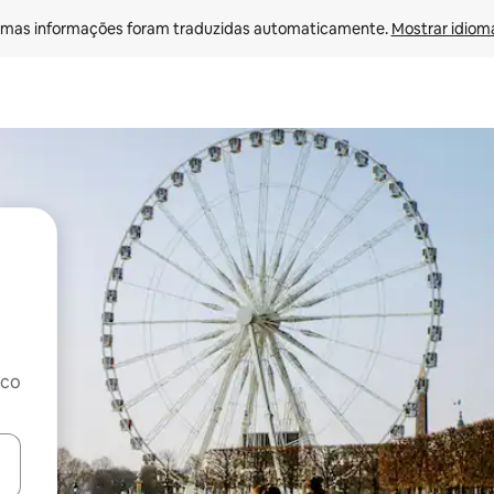
mas informações foram traduzidas automaticamente. 
Mostrar idioma
rco
ore-os usando as seta para cima e para baixo do teclado ou tocando e