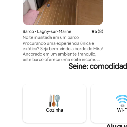
você mer
passado. Combina o charme do velho
mundo co
para uma 
família 
relaxamen
Barco ⋅ Lagny-sur-Marne
5 de uma avaliação
5 (8)
Noite inusitada em um barco
Procurando uma experiência única e
exótica? Seja bem-vindo a bordo do Mira!
Ancorado em um ambiente tranquilo,
este barco oferece uma noite incomum
Seine: comodidad
ao longo da água, perfeita para uma
viagem romântica, uma pausa na
natureza. 🛏️ O espaço 2 camas. Área de
jantar (pia, geladeira), vaso sanitário + pia
(sem chuveiro!!) 🅿️ Estacionamento nas
proximidades (gratuito) ⚠️ O que você
deve saber • Acomodações em barcos
atracados (não navegáveis durante a
estadia) • Não adequado para
Cozinha
Wi-F
bebês/animais de estimação não
permitidos
Alugue