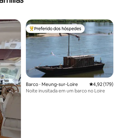
Preferido dos hóspedes
Entre os melhores preferidos dos hóspedes
Barco ⋅ Meung-sur-Loire
4,92 de uma avaliação 
4,92 (179)
Noite inusitada em um barco no Loire
ções