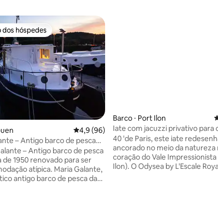
o dos hóspedes
o dos hóspedes
Barco ⋅ Port Ilon
4
Iate com jacuzzi privativo para 
ouen
4,9 de uma avaliação média de 5, 96 avalia
4,9 (96)
L'Odysea
40 'de Paris, este iate redesen
ante – Antigo barco de pesca
ancorado no meio da natureza
alante – Antigo barco de pesca
coração do Vale Impressionista
 de 1950 renovado para ser
Ilon). O Odysea by L'Escale Royale é uma
 atípica. Maria Galante,
verdadeira jóia, uma suite luxu
ico antigo barco de pesca da
uma vista 360, de tirar o fôlego
e 1950, completamente
classificado Natura 2000. Você pode
para ser um lugar confortável
relaxar no banho de Balneotera
n,
cromoterapia. Ou aproveite
o cheio de personalidade faz