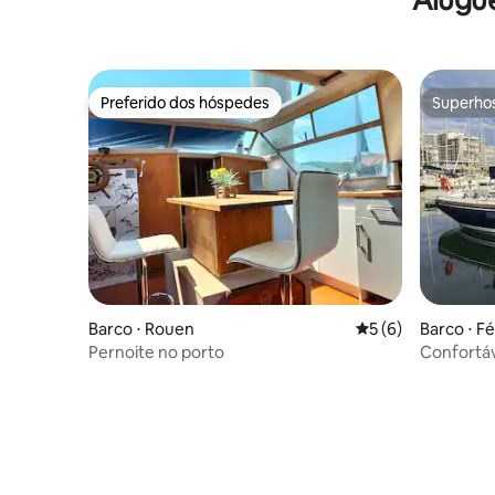
Preferido dos hóspedes
Superho
Preferido dos hóspedes
Superho
Barco ⋅ Rouen
5 de uma avaliação
5 (6)
Barco ⋅ 
Pernoite no porto
Confortáv