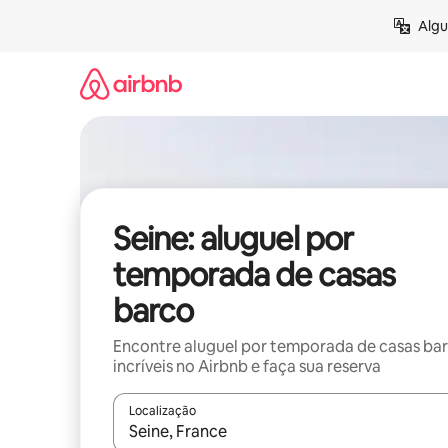
Pular
Algu
para
o
conteúdo
Seine: aluguel por
temporada de casas
barco
Encontre aluguel por temporada de casas ba
incríveis no Airbnb e faça sua reserva
Localização
Quando os resultados estiverem disponíveis, expl