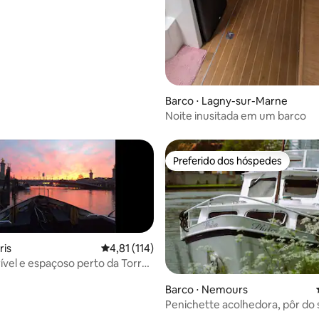
Barco ⋅ Lagny-sur-Marne
Noite inusitada em um barco
Preferido dos hóspedes
Preferido dos hóspedes
ris
4,81 de uma avaliação média de 5, 114 avalia
4,81 (114)
rível e espaçoso perto da Torre
Barco ⋅ Nemours
Penichette acolhedora, pôr do s
média de 5, 62 avaliações
Fontainebleau