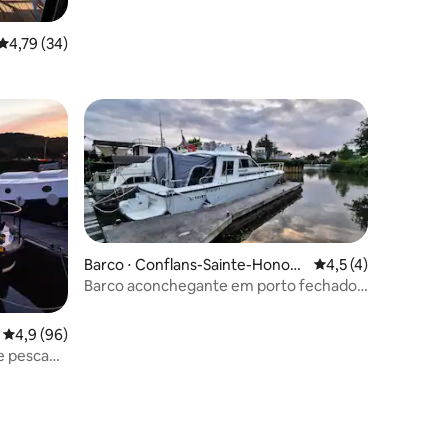
Eiffel
ções
4,79 de uma avaliação média de 5, 34 avaliações
4,79 (34)
Barco ⋅ Conflans-Sainte-Honori
4,5 de uma avaliaçã
4,5 (4)
ne
Barco aconchegante em porto fechado
seguro
4,9 de uma avaliação média de 5, 96 avaliações
4,9 (96)
e pesca