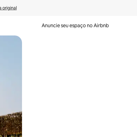
 original
Anuncie seu espaço no Airbnb
 deslizando o dedo na tela.