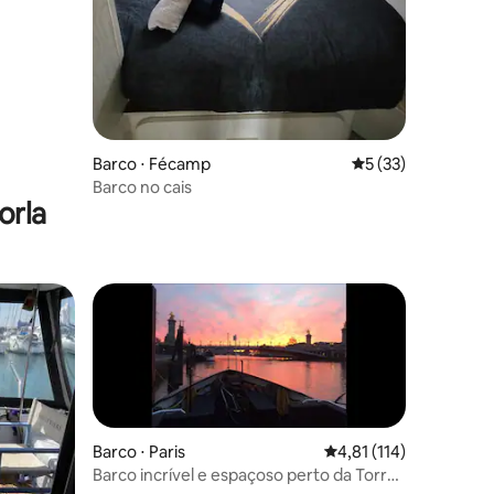
Barco ⋅ Fécamp
5 de uma avaliação
5 (33)
Barco no cais
orla
Barco ⋅ Paris
4,81 de uma avaliação 
4,81 (114)
Barco incrível e espaçoso perto da Torre