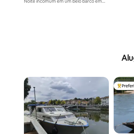
Noite incomum em um belo barco em
Rouen.
Alu
Prefe
Entre os