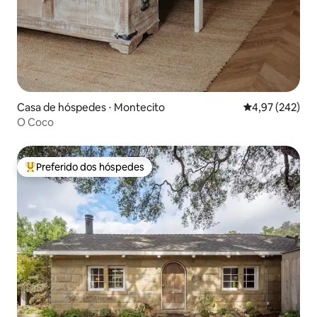
Casa de hóspedes ⋅ Montecito
4,97 de uma av
4,97 (242)
O Coco
Preferido dos hóspedes
Entre os melhores preferidos dos hóspedes