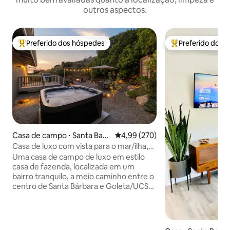
outros aspectos.
Preferido dos hóspedes
Preferido dos 
Entre os melhores preferidos dos hóspedes
Entre os melhore
Casa de campo ⋅ Santa Barb
4,99 de uma avaliação média de 
4,99 (270)
ara
Casa de luxo com vista para o mar/ilha,
jacuzzi e ar-condicionado
Uma casa de campo de luxo em estilo
casa de fazenda, localizada em um
bairro tranquilo, a meio caminho entre o
centro de Santa Bárbara e Goleta/UCSB
(<10 minutos de carro em qualquer
direção). Sua localização elevada
permite desfrutar de vistas para o mar e
para a ilha. A casa tem Wi-Fi de alta