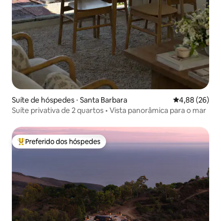
Suíte de hóspedes ⋅ Santa Barbara
4,88 de uma a
4,88 (26)
Suíte privativa de 2 quartos • Vista panorâmica para o mar
Preferido dos hóspedes
Entre os melhores preferidos dos hóspedes