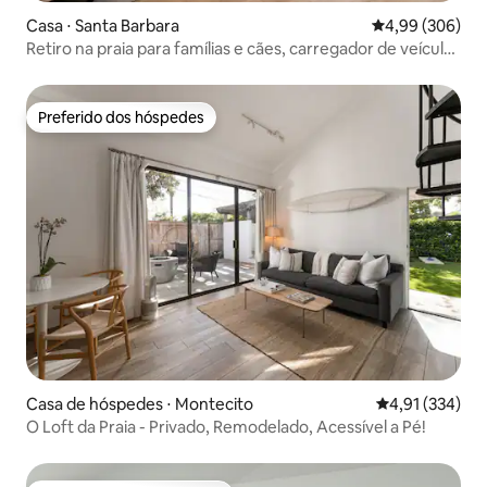
Casa ⋅ Santa Barbara
4,99 de uma ava
4,99 (306)
Retiro na praia para famílias e cães, carregador de veículos
elétricos!
Preferido dos hóspedes
Preferido dos hóspedes
Casa de hóspedes ⋅ Montecito
4,91 de uma av
4,91 (334)
O Loft da Praia - Privado, Remodelado, Acessível a Pé!