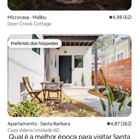
Microcasa ⋅ Malibu
4,98 de uma a
4,98 (62)
Deer Creek Cottage
Preferido dos hóspedes
Preferido dos hóspedes
Apartamento ⋅ Santa Barbara
4,87 de uma av
4,87 (262)
Casa Valerio Unidade 6D
Qual é a melhor época para visitar Santa