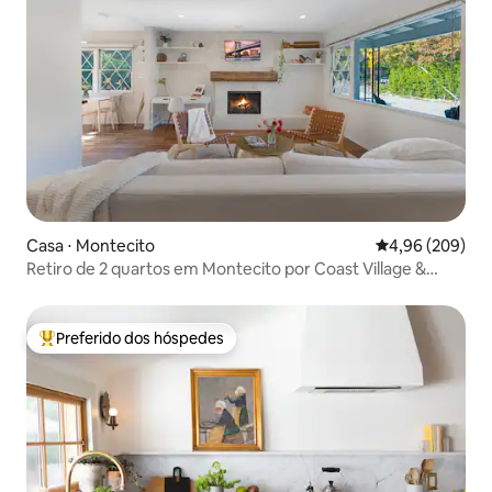
Casa ⋅ Montecito
4,96 de uma ava
4,96 (209)
Retiro de 2 quartos em Montecito por Coast Village &
Beach
Preferido dos hóspedes
Entre os melhores preferidos dos hóspedes