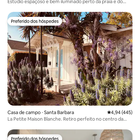
Estúdio espaçoso e bem iluminado perto da praia e do
centro da cidade
Preferido dos hóspedes
Preferido dos hóspedes
Casa de campo ⋅ Santa Barbara
4,94 de uma av
4,94 (445)
La Petite Maison Blanche. Retiro perfeito no centro da
cidade
Preferido dos hóspedes