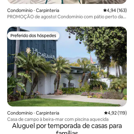
Condomínio ⋅ Carpinteria
4,94 de uma av
4,94 (163)
PROMOÇÃO de agosto! Condomínio com pátio perto da
praia.
Preferido dos hóspedes
Preferido dos hóspedes
Condomínio ⋅ Carpinteria
4,92 de uma av
4,92 (119)
Casa de campo à beira-mar com piscina aquecida
Aluguel por temporada de casas para
famílias