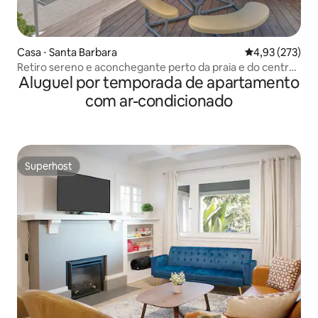
Casa ⋅ Santa Barbara
4,93 de uma av
4,93 (273)
Retiro sereno e aconchegante perto da praia e do centro
Aluguel por temporada de apartamento
da cidade!
com ar-condicionado
Superhost
Superhost