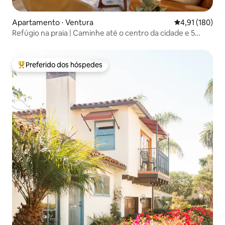
Apartamento ⋅ Ventura
4,91 de uma av
4,91 (180)
Refúgio na praia | Caminhe até o centro da cidade e 5
minutos até a praia
Preferido dos hóspedes
Entre os melhores preferidos dos hóspedes