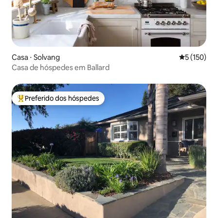
Casa ⋅ Solvang
5 de uma av
5 (150)
Casa de hóspedes em Ballard
Preferido dos hóspedes
Entre os melhores preferidos dos hóspedes