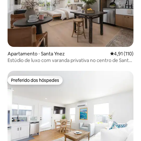
Apartamento ⋅ Santa Ynez
4,91 de uma av
4,91 (110)
Estúdio de luxo com varanda privativa no centro de Santa
Ynez
Preferido dos hóspedes
Preferido dos hóspedes