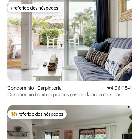
Preferido dos hóspedes
Preferido dos hóspedes
Condomínio ⋅ Carpinteria
4,96 de uma av
4,96 (154)
Condomínio bonito a poucos passos da areia com bar
privativo, quintal e deck
Preferido dos hóspedes
Entre os melhores preferidos dos hóspedes