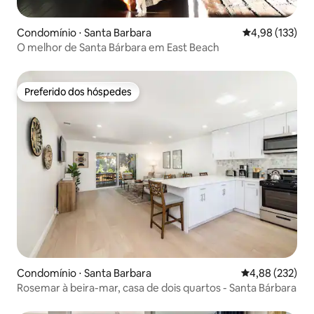
Condomínio ⋅ Santa Barbara
4,98 de uma av
4,98 (133)
O melhor de Santa Bárbara em East Beach
Preferido dos hóspedes
Preferido dos hóspedes
Condomínio ⋅ Santa Barbara
4,88 de uma av
4,88 (232)
Rosemar à beira-mar, casa de dois quartos - Santa Bárbara