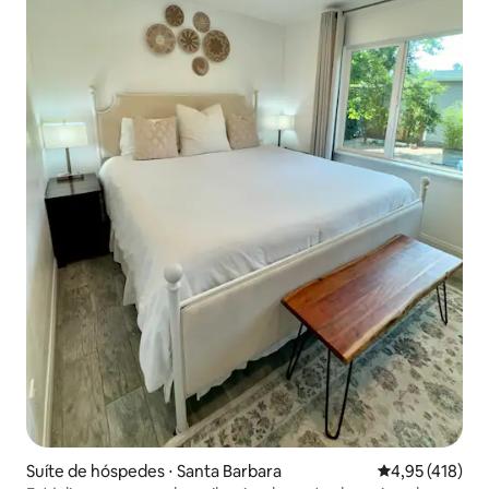
Suíte de hóspedes ⋅ Santa Barbara
4,95 de uma av
4,95 (418)