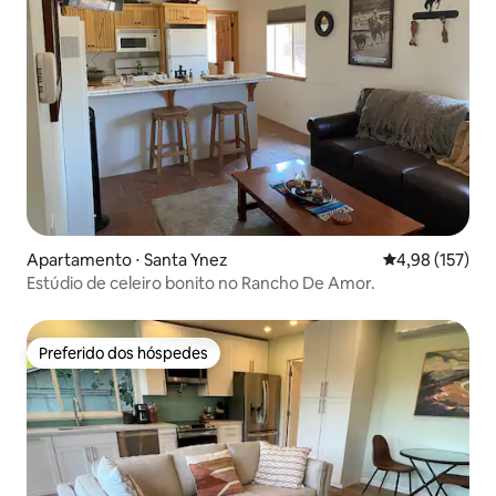
Apartamento ⋅ Santa Ynez
4,98 de uma av
4,98 (157)
Estúdio de celeiro bonito no Rancho De Amor.
Preferido dos hóspedes
Preferido dos hóspedes