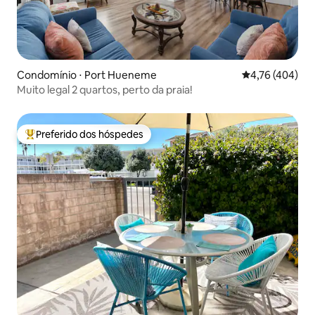
Condomínio ⋅ Port Hueneme
4,76 de uma av
4,76 (404)
Muito legal 2 quartos, perto da praia!
Preferido dos hóspedes
Entre os melhores preferidos dos hóspedes