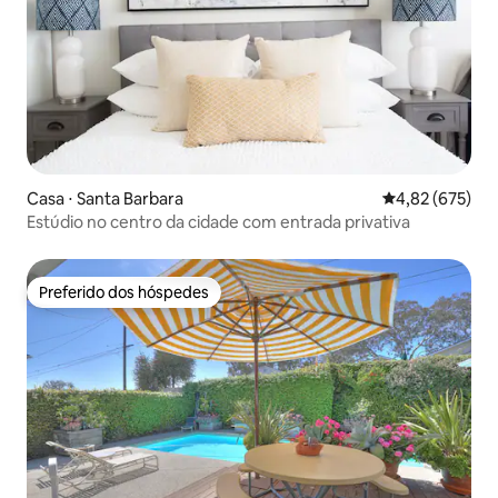
Casa ⋅ Santa Barbara
4,82 de uma av
4,82 (675)
Estúdio no centro da cidade com entrada privativa
Preferido dos hóspedes
Preferido dos hóspedes