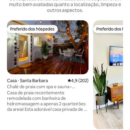
muito bem avaliadas quanto a localização, limpeza e
outros aspectos.
Preferido dos hóspedes
Preferido dos hó
Preferido dos hóspedes
Preferido dos hó
Casa ⋅ Santa Barbara
4,9 de uma avaliação média de 
4,9 (202)
Chalé de praia com spa e sauna~
Caminhe até a praia
Casa de praia recentemente
remodelada com banheira de
hidromassagem a apenas 2 quarteirões
da areia! Esta adorável casa privada de 1
cama/1 banheiro possui incríveis espaços
ao ar livre com Spa e Sauna. Localizado a
apenas 0,2 milhas (5 minutos a pé) de