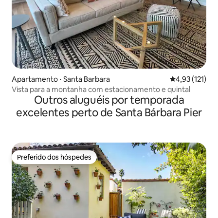
Apartamento ⋅ Santa Barbara
4,93 de uma av
4,93 (121)
Vista para a montanha com estacionamento e quintal
Outros aluguéis por temporada
excelentes perto de Santa Bárbara Pier
Preferido dos hóspedes
Preferido dos hóspedes