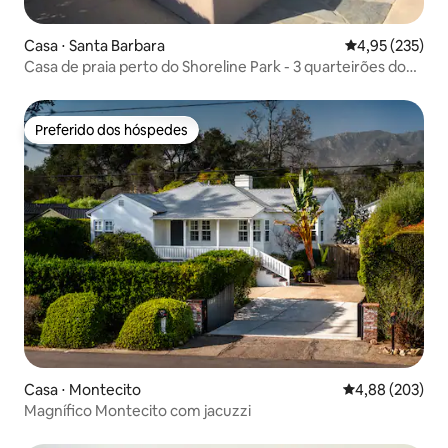
Casa ⋅ Santa Barbara
4,95 de uma av
4,95 (235)
Casa de praia perto do Shoreline Park - 3 quarteirões do
oceano
Preferido dos hóspedes
Preferido dos hóspedes
Casa ⋅ Montecito
4,88 de uma ava
4,88 (203)
Magnífico Montecito com jacuzzi