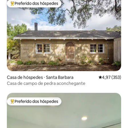
Preferido dos hóspedes
Entre os melhores preferidos dos hóspedes
Casa de hóspedes ⋅ Santa Barbara
4,97 de uma av
4,97 (353)
Casa de campo de pedra aconchegante
Preferido dos hóspedes
Entre os melhores preferidos dos hóspedes