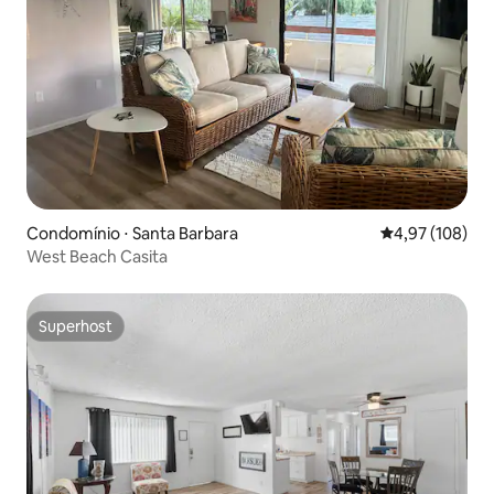
Condomínio ⋅ Santa Barbara
4,97 de uma av
4,97 (108)
West Beach Casita
Superhost
Superhost