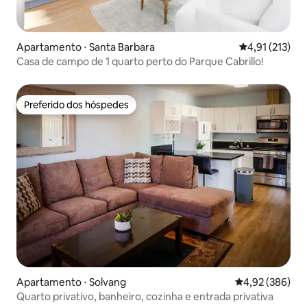
Apartamento ⋅ Santa Barbara
4,91 de uma av
4,91 (213)
Casa de campo de 1 quarto perto do Parque Cabrillo!
Preferido dos hóspedes
Preferido dos hóspedes
Apartamento ⋅ Solvang
4,92 de uma ava
4,92 (386)
Quarto privativo, banheiro, cozinha e entrada privativa