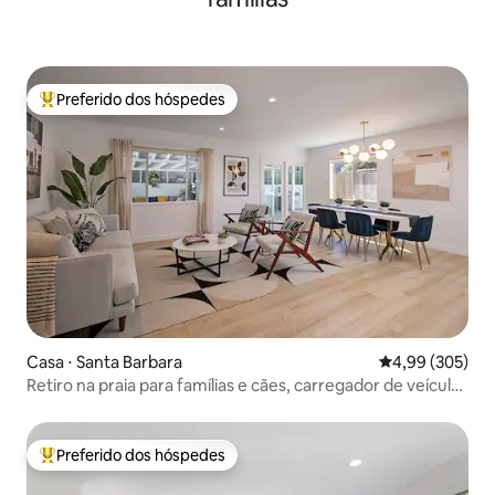
Preferido dos hóspedes
Entre os melhores preferidos dos hóspedes
Casa ⋅ Santa Barbara
4,99 de uma ava
4,99 (305)
Retiro na praia para famílias e cães, carregador de veículos
elétricos!
Preferido dos hóspedes
Entre os melhores preferidos dos hóspedes