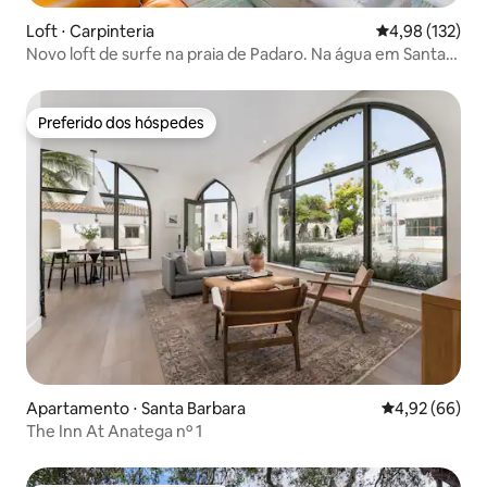
Loft ⋅ Carpinteria
4,98 de uma av
4,98 (132)
Novo loft de surfe na praia de Padaro. Na água em Santa
Bárbara
Preferido dos hóspedes
Preferido dos hóspedes
Apartamento ⋅ Santa Barbara
4,92 de uma a
4,92 (66)
The Inn At Anatega nº 1