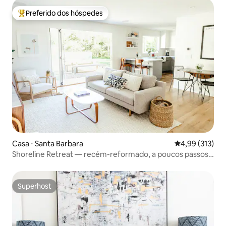
Preferido dos hóspedes
Entre os melhores preferidos dos hóspedes
Casa ⋅ Santa Barbara
4,99 de uma av
4,99 (313)
Shoreline Retreat — recém-reformado, a poucos passos
da praia
Superhost
Superhost