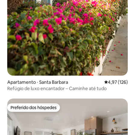
Apartamento ⋅ Santa Barbara
4,97 de uma av
4,97 (126)
Refúgio de luxo encantador – Caminhe até tudo
Preferido dos hóspedes
Preferido dos hóspedes