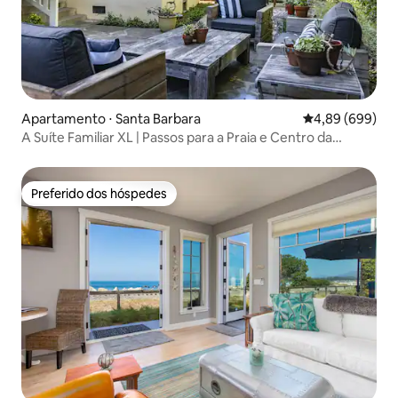
Apartamento ⋅ Santa Barbara
4,89 de uma ava
4,89 (699)
A Suíte Familiar XL | Passos para a Praia e Centro da
Cidade
Preferido dos hóspedes
Preferido dos hóspedes