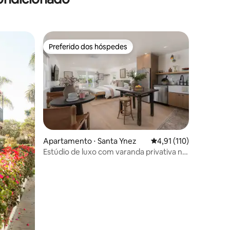
Preferido dos hóspedes
os hóspedes
Preferido dos hóspedes
ções
Apartamento ⋅ Santa Ynez
4,91 de uma avaliação 
4,91 (110)
Estúdio de luxo com varanda privativa no
centro de Santa Ynez