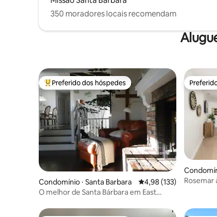
Missão Santa Bárbara
350 moradores locais recomendam
Alugu
Preferido dos hóspedes
Preferid
Entre os melhores preferidos dos hóspedes
Preferid
Condomíni
Rosemar à
Condomínio ⋅ Santa Barbara
4,98 de uma avaliação m
4,98 (133)
quartos -
O melhor de Santa Bárbara em East
Beach