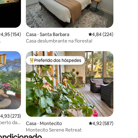
ções
,95 de uma avaliação média de 5, 154 avaliações
4,95 (154)
Casa ⋅ Santa Barbara
4,84 de uma avaliação m
4,84 (224)
Casa deslumbrante na floresta!
imo!
Preferido dos hóspedes
Entre os melhores preferidos dos hóspedes
ções
,93 de uma avaliação média de 5, 273 avaliações
4,93 (273)
perto da
Casa ⋅ Montecito
4,92 de uma avaliação 
4,92 (587)
Montecito Serene Retreat
ondicionado