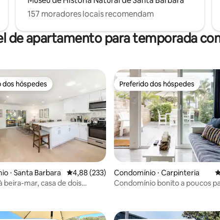
Museu de História Natural de Santa Bárbara
157 moradores locais recomendam
el de apartamento para temporada com
o dos hóspedes
Preferido dos hóspedes
o dos hóspedes
Preferido dos hóspedes
o ⋅ Santa Barbara
4,88 de uma avaliação média de 5, 233 avalia
4,88 (233)
Condomínio ⋅ Carpinteria
4
 beira-mar, casa de dois
Condomínio bonito a poucos pa
édia de 5, 133 avaliações
 Santa Bárbara
areia com bar privativo, quintal