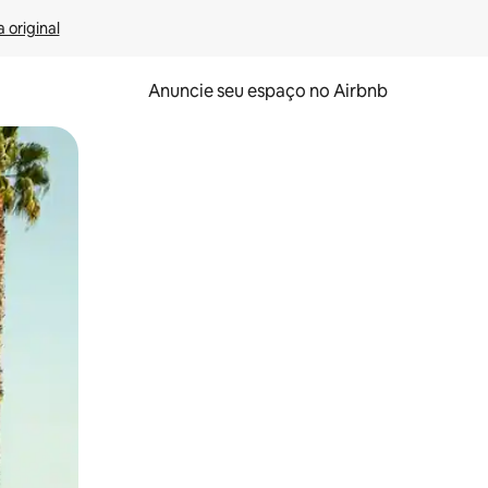
 original
Anuncie seu espaço no Airbnb
 deslizando o dedo na tela.