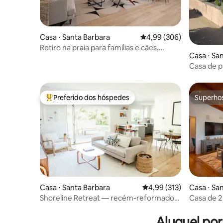
Casa ⋅ Santa Barbara
4,99 de uma avaliação m
4,99 (306)
Retiro na praia para famílias e cães,
Casa ⋅ Sa
carregador de veículos elétricos!
Casa de pr
quarteirõ
Preferido dos hóspedes
Superho
Entre os melhores preferidos dos hóspedes
Superho
Casa ⋅ Santa Barbara
4,99 de uma avaliação m
4,99 (313)
Casa ⋅ Sa
Shoreline Retreat — recém-reformado,
Casa de 
a poucos passos da praia
reformad
Aluguel po