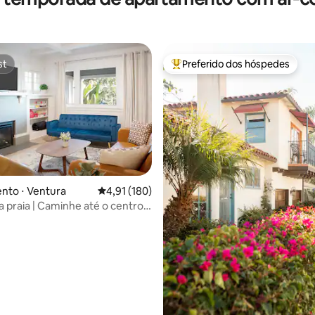
st
Preferido dos hóspedes
st
Entre os melhores preferidos d
nto ⋅ Ventura
4,91 de uma avaliação média de 5, 180 avalia
4,91 (180)
média de 5, 66 avaliações
a praia | Caminhe até o centro
e 5 minutos até a praia