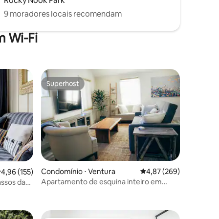
Rocky Nook Park
9 moradores locais recomendam
 Wi-Fi
Superhost
Superhost
Condomínio ⋅ Ventura
4,87 de uma avaliação m
4,87 (269)
ções
,96 de uma avaliação média de 5, 155 avaliações
4,96 (155)
Apartamento de esquina inteiro em
ssos da
ótima localização
 e deck