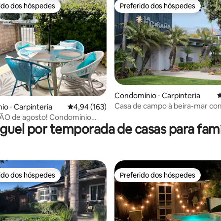
rido dos hóspedes
Preferido dos hóspedes
 melhores preferidos dos hóspedes
Preferido dos hóspedes
Condomínio ⋅ Carpinteria
4
Casa de campo à beira-mar com
édia de 5, 109 avaliações
o ⋅ Carpinteria
4,94 de uma avaliação média de 5, 163 avalia
4,94 (163)
aquecida
 de agosto! Condomínio
guel por temporada de casas para famí
 perto da praia.
rido dos hóspedes
Preferido dos hóspedes
 melhores preferidos dos hóspedes
Preferido dos hóspedes