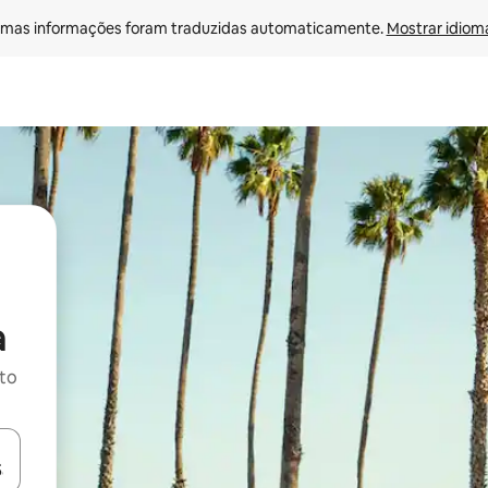
mas informações foram traduzidas automaticamente. 
Mostrar idioma
a
ito
ore-os usando as seta para cima e para baixo do teclado ou tocando e