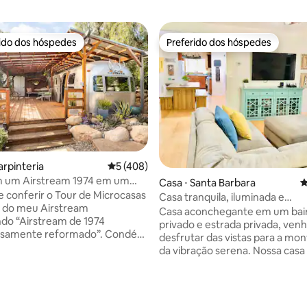
rido dos hóspedes
Preferido dos hóspedes
 melhores preferidos dos hóspedes
Preferido dos hóspedes
Carpinteria
5 de uma avaliação média de 5, 408 avalia
5 (408)
m um Airstream 1974 em um
Casa ⋅ Santa Barbara
4
gânico
 conferir o Tour de Microcasas
Casa tranquila, iluminada e
b do meu Airstream
aconchegante em Santa Bárba
Casa aconchegante em um bai
do “Airstream de 1974
privado e estrada privada, ven
amente reformado”. Condé
desfrutar das vistas para a mo
re os 40 melhores Airbnbs do
da vibração serena. Nossa casa não é de
fórnia pela revista Traveler! Sua
forma alguma uma casa de fes
ativa Comece a sonhar
vizinhos próximos e devido à lo
ifórnia em um Airstream
é muito tranquila à noite. Nossa
édia de 5, 192 avaliações
o de 10 metros a uma curta
perfeita para hóspedes que p