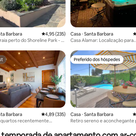
édia de 5, 306 avaliações
nta Barbara
4,95 de uma avaliação média de 5, 235 avalia
4,95 (235)
Casa ⋅ Santa Barbara
4
aia perto do Shoreline Park - 3
Casa Alamar: Localização para
es do oceano
caminhada + Relaxamento máx
st
Preferido dos hóspedes
st
Preferido dos hóspedes
édia de 5, 313 avaliações
nta Barbara
4,89 de uma avaliação média de 5, 335 avalia
4,89 (335)
Casa ⋅ Santa Barbara
4
2 quartos recentemente
Retiro sereno e aconchegante 
a
praia e do centro da cidade!
r temporada de apartamento com ar-c