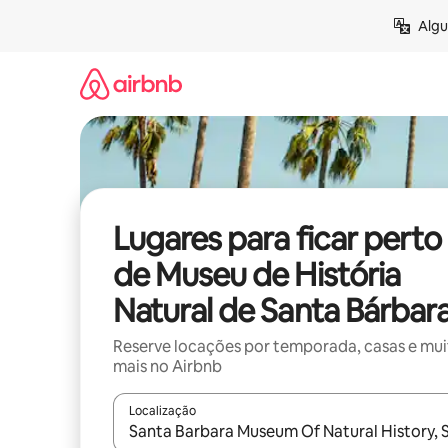
Pular
Algu
para
o
conteúdo
Lugares para ficar perto
de Museu de História
Natural de Santa Bárbar
Reserve locações por temporada, casas e mu
mais no Airbnb
Localização
Quando os resultados estiverem disponíveis, expl