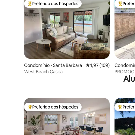
Preferido dos hóspedes
Prefe
Entre os melhores preferidos dos hóspedes
Entre os
Condomínio ⋅ Santa Barbara
4,97 de uma avaliação m
4,97 (109)
Condomíni
West Beach Casita
PROMOÇÃO
Alu
com pátio
Preferido dos hóspedes
Prefe
Entre os melhores preferidos dos hóspedes
Entre os