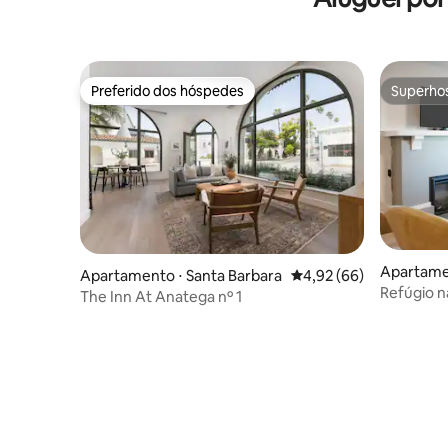
Preferido dos hóspedes
Superho
Preferido dos hóspedes
Superho
Apartame
Apartamento ⋅ Santa Barbara
4,92 de uma avaliação 
4,92 (66)
Refúgio n
The Inn At Anatega nº 1
da cidade 