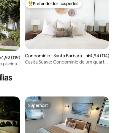
Preferido dos hóspedes
Entre os melhores preferidos dos hóspedes
Condomínio ⋅ Santa Barbara
4,94 de uma avaliação 
4,94 (114)
,92 de uma avaliação média de 5, 119 avaliações
4,92 (119)
Casita Suave: Condomínio de um quarto
 piscina
ções
no centro de Santa Bárbara!
lias
Superhost
Superhost