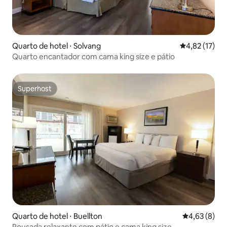
Quarto de hotel ⋅ Solvang
4,82 de uma a
4,82 (17)
Quarto encantador com cama king size e pátio
Superhost
Superhost
Quarto de hotel ⋅ Buellton
4,63 de uma 
4,63 (8)
Pousada relaxante com pátio e cama king size