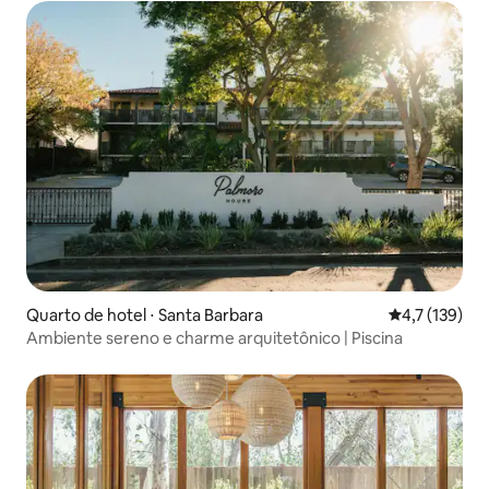
Quarto de hotel ⋅ Santa Barbara
4,7 de uma av
4,7 (139)
Ambiente sereno e charme arquitetônico | Piscina