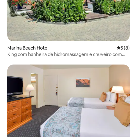
Marina Beach Hotel
5 de uma 
5 (8)
King com banheira de hidromassagem e chuveiro com
box