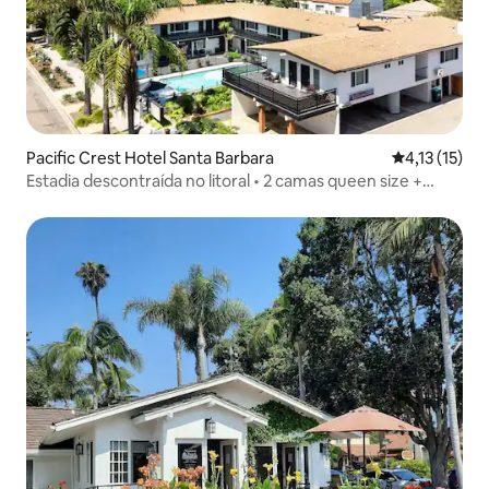
Pacific Crest Hotel Santa Barbara
4,13 de uma a
4,13 (15)
Estadia descontraída no litoral • 2 camas queen size +
quitinete