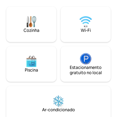
King, 1 Double, cinco quartos estrelados
com roupa de cama hipoalergênica e
piso de madeira 3 banheiros 2 com
chuveiros walk-in 1 com banheira
Cozinha Completa Deck espaçoso para
reunir Lareira externa Comodidades Ar-
Cozinha
Wi-Fi
condicionado Wi-Fi de alta velocidade
gratuito 4 TV a cabo Cofre no quarto
Estacionamento
Piscina
gratuito no local
Ar-condicionado