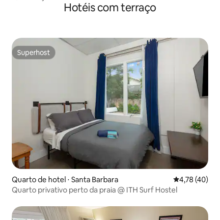
Hotéis com terraço
Superhost
Superhost
Quarto de hotel ⋅ Santa Barbara
4,78 de uma a
4,78 (40)
Quarto privativo perto da praia @ ITH Surf Hostel