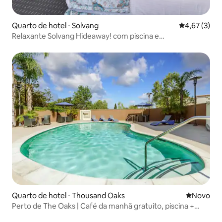
Quarto de hotel ⋅ Solvang
4,67 de uma 
4,67 (3)
Relaxante Solvang Hideaway! com piscina e
estacionamento!
Quarto de hotel ⋅ Thousand Oaks
Novo lugar
Novo
Perto de The Oaks | Café da manhã gratuito, piscina +
banheira de hidromassagem