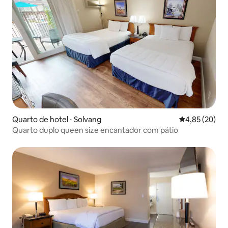
Quarto de hotel ⋅ Solvang
4,85 de uma a
4,85 (20)
Quarto duplo queen size encantador com pátio