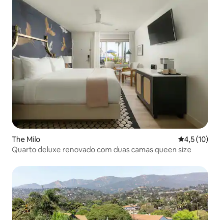
The Milo
4,5 de uma a
4,5 (10)
Quarto deluxe renovado com duas camas queen size