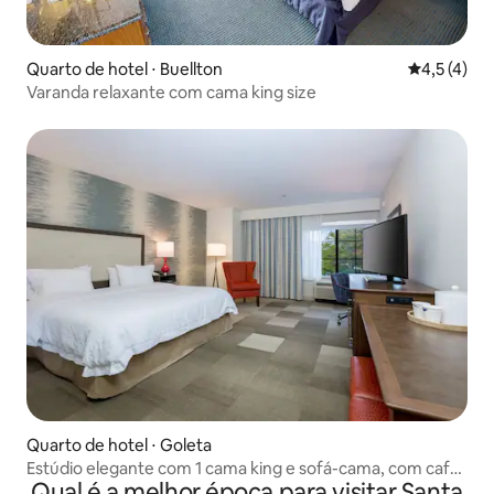
Quarto de hotel ⋅ Buellton
4,5 de uma 
4,5 (4)
Varanda relaxante com cama king size
Quarto de hotel ⋅ Goleta
Estúdio elegante com 1 cama king e sofá-cama, com café
Qual é a melhor época para visitar Santa
da manhã