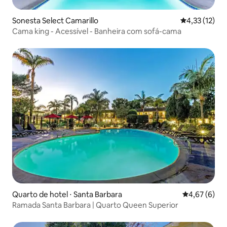
Sonesta Select Camarillo
4,33 de uma a
4,33 (12)
Cama king - Acessível - Banheira com sofá-cama
Quarto de hotel ⋅ Santa Barbara
4,67 de uma 
4,67 (6)
Ramada Santa Barbara | Quarto Queen Superior