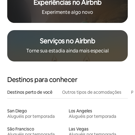
Experiências no Airbnb
Experimente algo novo
Serviços no Airbnb
Torne sua estadia ainda mais especial
Destinos para conhecer
Destinos perto de você
Outros tipos de acomodações
Pr
San Diego
Los Angeles
Aluguéis por temporada
Aluguéis por temporada
São Francisco
Las Vegas
Aluguéis por temporada
Aluguéis por temporada