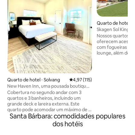
Quarto de hotel ⋅ 
Skagen Sol King
Nossos quartos K
oferecem acesso a
com fogueiras ele
lounge, além de u
com um gazebo ser
Inspirados no Skag
dourada do sol da
setentrional da D
Quarto de hotel ⋅ Solvang
4,97 de uma avaliação média de 
4,97 (115)
calor, tranquilida
New Haven Inn, uma pousada boutique
esses quartos cr
moderna
Cobertura no segundo andar com 3
sereno e convidati
quartos e 3 banheiros, incluindo um
desfrute de deco
grande deck e lareira externa. Este
californiana e co
quarto pode acomodar um máximo de 7
incluindo um micr
Santa Bárbara: comodidades populares
hóspedes. Observação especial: este
uma curta caminha
quarto tem acesso apenas por escada.
restaurantes enca
dos hotéis
Construída em 2024, esta elegante
cobertura apresenta 2 camas Queen, 1