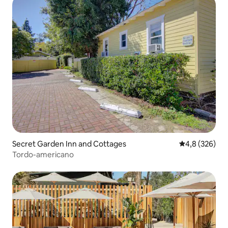
Secret Garden Inn and Cottages
4,8 de uma av
4,8 (326)
Tordo-americano