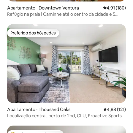
Apartamento ⋅ Downtown Ventura
4,91 de uma av
4,91 (180)
Refúgio na praia | Caminhe até o centro da cidade e 5
minutos até a praia
Preferido dos hóspedes
Preferido dos hóspedes
Apartamento ⋅ Thousand Oaks
4,88 de uma av
4,88 (121)
Localização central, perto de 2bd, CLU, Proactive Sports