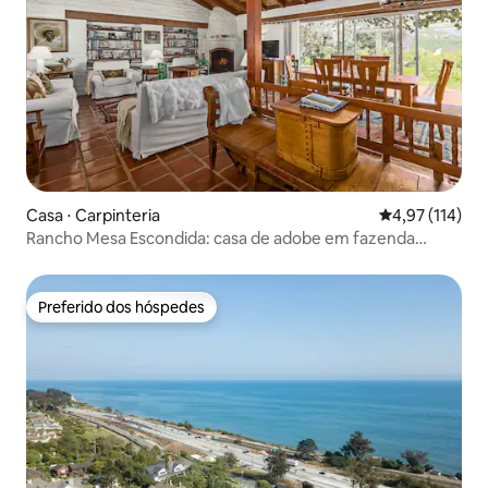
Casa ⋅ Carpinteria
4,97 de uma av
4,97 (114)
Rancho Mesa Escondida: casa de adobe em fazenda
orgânica
Preferido dos hóspedes
Preferido dos hóspedes