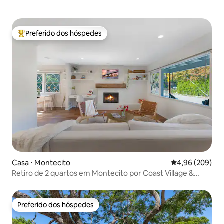
Preferido dos hóspedes
Entre os melhores preferidos dos hóspedes
Casa ⋅ Montecito
4,96 de uma ava
4,96 (209)
Retiro de 2 quartos em Montecito por Coast Village &
Beach
Preferido dos hóspedes
Preferido dos hóspedes