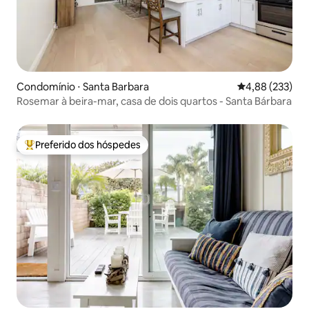
Condomínio ⋅ Santa Barbara
4,88 de uma av
4,88 (233)
Rosemar à beira-mar, casa de dois quartos - Santa Bárbara
Preferido dos hóspedes
Entre os melhores preferidos dos hóspedes