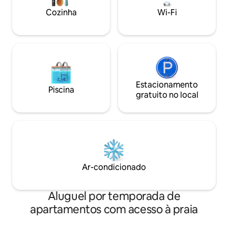
de estimação são 
lava-louças, lavadora/secadora, imposto
Cozinha
Wi-Fi
animais de estimaç
TOT de 14% da cidade de SB obrigatório.
escapada costeira 
ESPECIAL: 30% de desconto para 30
noites ou mais. Sem impostos!
Estacionamento
Piscina
gratuito no local
Ar-condicionado
Aluguel por temporada de
apartamentos com acesso à praia