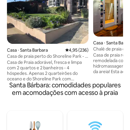
Casa ⋅ Santa Barb
Chalé de praia co
Casa ⋅ Santa Barbara
4,95 de uma avaliação média de 
4,95 (236)
Caminhe até a pra
Casa de praia re
Casa de praia perto do Shoreline Park - 3
remodelada com b
quarteirões do oceano
Casa de Praia adorável, fresca e limpa
hidromassagem a 
com 2 quartos e 2 banheiros - 4
da areia! Esta ador
hóspedes. Apenas 2 quarteirões do
cama/1 banheiro po
oceano e do Shoreline Park com
ao ar livre com Sp
Santa Bárbara: comodidades populares
playground, churrasqueiras e mesas de
apenas 0,2 milhas 
piquenique. Escadas para a praia a 3
em acomodações com acesso à praia
Leadbetter Beach 
quarteirões de distância. Belas praias,
Desfrute do amplo
ciclovia, restaurantes e lojas nas
refeições ao ar liv
proximidades. A sala de estar tem TV,
comodidades abun
lareira e portas francesas abertas para o
recém-remodelada
pátio com mesa de fogueira e assentos.
minutos de trilhas
Mesa de jantar ao ar livre e belo quintal
e do centro de Sa
cercado com jacuzzi. Ar-condicionado,