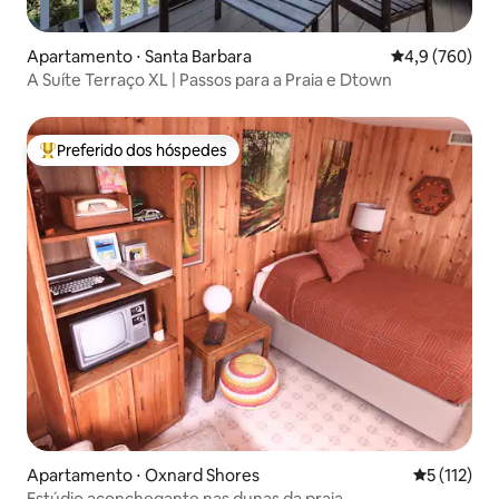
Apartamento ⋅ Santa Barbara
4,9 de uma av
4,9 (760)
A Suíte Terraço XL | Passos para a Praia e Dtown
Preferido dos hóspedes
Entre os melhores preferidos dos hóspedes
Apartamento ⋅ Oxnard Shores
5 de uma av
5 (112)
Estúdio aconchegante nas dunas da praia