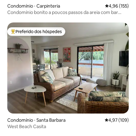
Condomínio ⋅ Carpinteria
4,96 de uma av
4,96 (155)
Condomínio bonito a poucos passos da areia com bar
privativo, quintal e deck
Preferido dos hóspedes
Entre os melhores preferidos dos hóspedes
Condomínio ⋅ Santa Barbara
4,97 de uma av
4,97 (109)
West Beach Casita