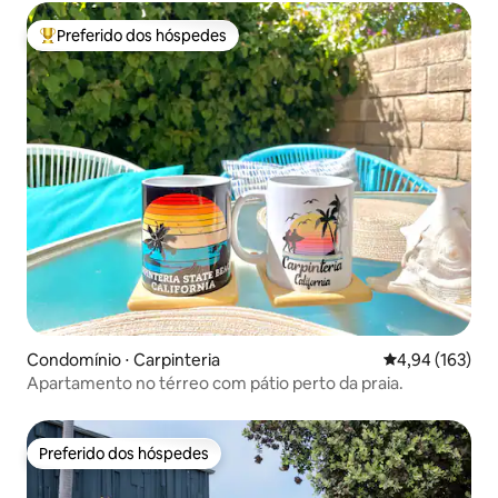
Preferido dos hóspedes
Entre os melhores preferidos dos hóspedes
Condomínio ⋅ Carpinteria
4,94 de uma av
4,94 (163)
Apartamento no térreo com pátio perto da praia.
Preferido dos hóspedes
Preferido dos hóspedes