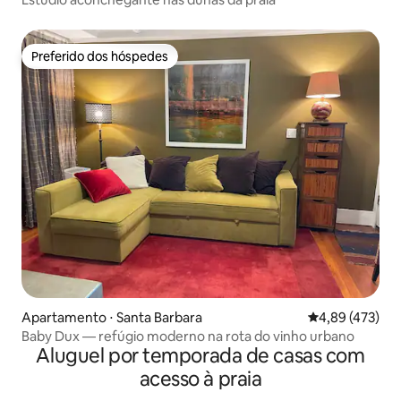
Preferido dos hóspedes
Preferido dos hóspedes
Apartamento ⋅ Santa Barbara
4,89 de uma av
4,89 (473)
Baby Dux — refúgio moderno na rota do vinho urbano
Aluguel por temporada de casas com
acesso à praia