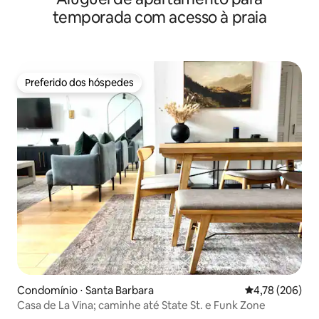
temporada com acesso à praia
Preferido dos hóspedes
Preferido dos hóspedes
Condomínio ⋅ Santa Barbara
4,78 de uma av
4,78 (206)
Casa de La Vina; caminhe até State St. e Funk Zone