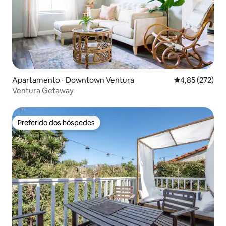
Apartamento ⋅ Downtown Ventura
4,85 de uma av
4,85 (272)
Ventura Getaway
Preferido dos hóspedes
Preferido dos hóspedes