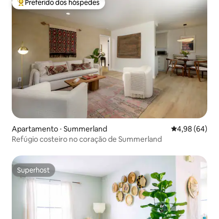
Preferido dos hóspedes
Entre os melhores preferidos dos hóspedes
Apartamento ⋅ Summerland
4,98 de uma av
4,98 (64)
Refúgio costeiro no coração de Summerland
Superhost
Superhost