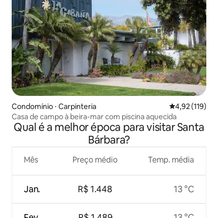
Condomínio ⋅ Carpinteria
4,92 de uma av
4,92 (119)
Casa de campo à beira-mar com piscina aquecida
Qual é a melhor época para visitar Santa
Bárbara?
Mês
Preço médio
Temp. média
Jan.
R$ 1.448
13 °C
Fev.
R$ 1.489
13 °C