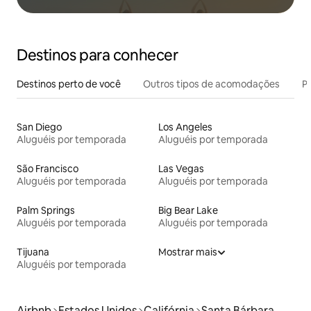
Destinos para conhecer
Destinos perto de você
Outros tipos de acomodações
Pr
San Diego
Los Angeles
Aluguéis por temporada
Aluguéis por temporada
São Francisco
Las Vegas
Aluguéis por temporada
Aluguéis por temporada
Palm Springs
Big Bear Lake
Aluguéis por temporada
Aluguéis por temporada
Tijuana
Mostrar mais
Aluguéis por temporada
Airbnb
Estados Unidos
Califórnia
Santa Bárbara