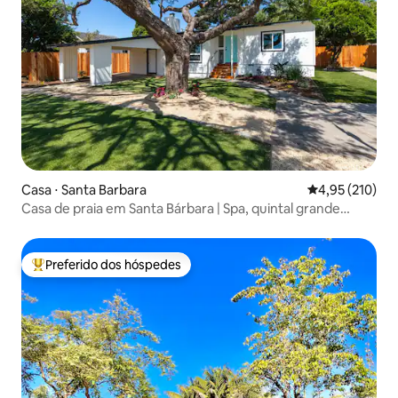
Casa ⋅ Santa Barbara
4,95 de uma av
4,95 (210)
Casa de praia em Santa Bárbara | Spa, quintal grande
fechado
Preferido dos hóspedes
Entre os melhores preferidos dos hóspedes