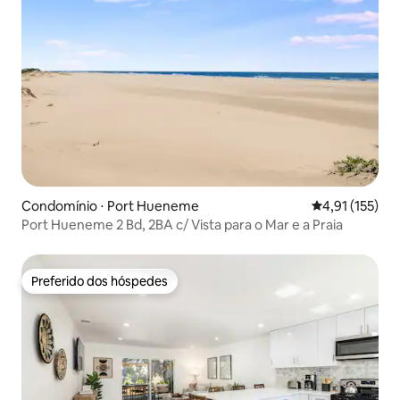
Condomínio ⋅ Port Hueneme
4,91 de uma av
4,91 (155)
Port Hueneme 2 Bd, 2BA c/ Vista para o Mar e a Praia
Preferido dos hóspedes
Preferido dos hóspedes