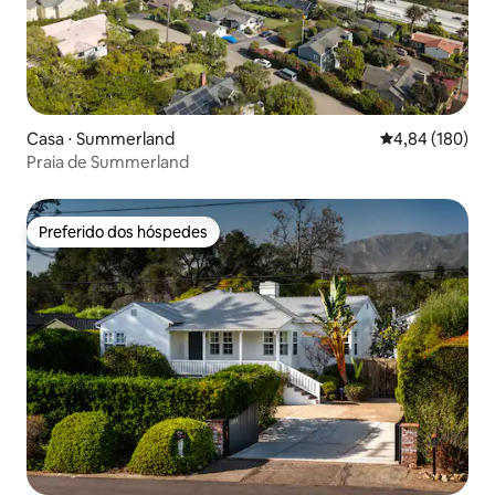
Casa ⋅ Summerland
4,84 de uma av
4,84 (180)
Praia de Summerland
Preferido dos hóspedes
Preferido dos hóspedes