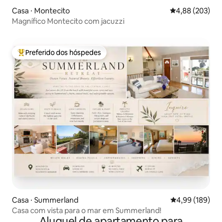
Casa ⋅ Montecito
4,88 de uma ava
4,88 (203)
Magnífico Montecito com jacuzzi
Preferido dos hóspedes
Entre os melhores preferidos dos hóspedes
Casa ⋅ Summerland
4,99 de uma av
4,99 (189)
Casa com vista para o mar em Summerland!
Aluguel de apartamento para