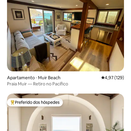
Apartamento ⋅ Muir Beach
4,97 de uma av
4,97 (129)
Praia Muir — Retiro no Pacífico
Preferido dos hóspedes
Entre os melhores preferidos dos hóspedes