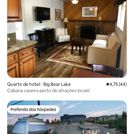
Quarto de hotel ⋅ Big Bear Lake
4,75 de uma a
4,75 (44)
Cabana caseira perto de atrações locais!
Preferido dos hóspedes
Preferido dos hóspedes