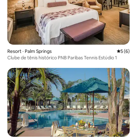
Resort ⋅ Palm Springs
5 de uma 
5 (6)
Clube de tênis histórico PNB Paribas Tennis Estúdio 1