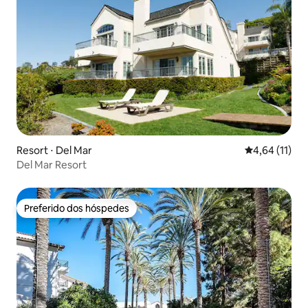
Resort ⋅ Del Mar
4,64 de uma a
4,64 (11)
Del Mar Resort
Preferido dos hóspedes
Preferido dos hóspedes