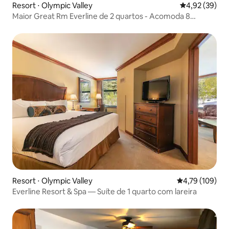
Resort ⋅ Olympic Valley
4,92 de uma a
4,92 (39)
Maior Great Rm Everline de 2 quartos - Acomoda 8
pessoas - Unidade final
Resort ⋅ Olympic Valley
4,79 de uma av
4,79 (109)
Everline Resort & Spa — Suíte de 1 quarto com lareira