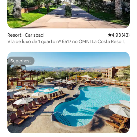
Resort ⋅ Carlsbad
4,93 de uma a
4,93 (43)
Vila de luxo de 1 quarto nº 6517 no OMNI La Costa Resort
Superhost
Superhost