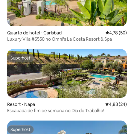
Quarto de hotel ⋅ Carlsbad
4,78 de uma a
4,78 (50)
Luxury Villa #6550 no Omni's La Costa Resort & Spa
Superhost
Superhost
Resort ⋅ Napa
4,83 de uma a
4,83 (24)
Escapada de fim de semana no Dia do Trabalho!
Superhost
Superhost