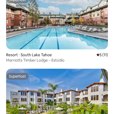
Superhost
Resort ⋅ South Lake Tahoe
5 de uma a
5 (11)
Marriotts Timber Lodge – Estúdio
Superhost
Superhost