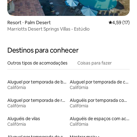
Resort ⋅ Palm Desert
4,59 de uma a
4,59 (17)
Marriotts Desert Springs Villas - Estúdio
Destinos para conhecer
Outros tipos de acomodações
Coisas para fazer
Aluguel por temporada de barcos
Aluguel por temporada de castelos
Califórnia
Califórnia
Aluguel por temporada de ranchos
Aluguéis por temporada com vista para a praia
Califórnia
Califórnia
Aluguéis de vilas
Aluguéis de espaços com acesso direto a pistas de esqui
Califórnia
Califórnia
Aluguel por temporada de casas na terra
Mostrar mais