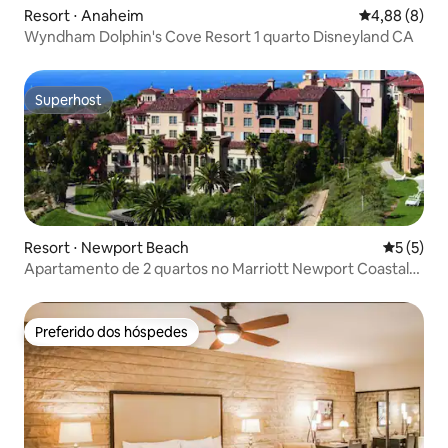
Resort ⋅ Anaheim
4,88 de uma 
4,88 (8)
Wyndham Dolphin's Cove Resort 1 quarto Disneyland CA
Superhost
Superhost
Resort ⋅ Newport Beach
5 de uma 
5 (5)
Apartamento de 2 quartos no Marriott Newport Coastal
Villa CA
Preferido dos hóspedes
Preferido dos hóspedes