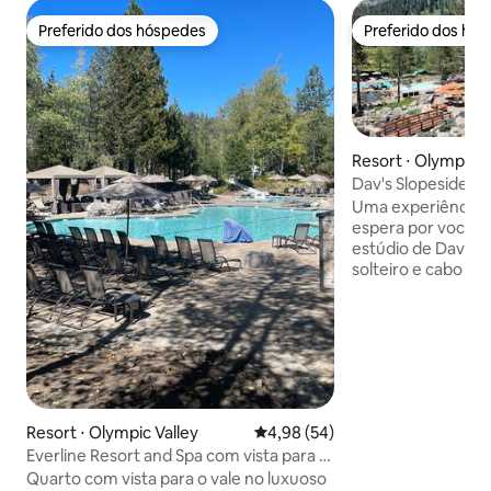
Preferido dos hóspedes
Preferido dos hó
Preferido dos hóspedes
Preferido dos hó
Resort ⋅ Olympic V
Dav's Slopeside Ki
Road
Uma experiência lu
espera por você n
estúdio de Dav c
solteiro e cabo p
dentro de um reso
principais estaçõ
Nast na América do Norte.
duas piscinas aque
hidromassagem, ce
acesso a restauran
fantástico e camp
Resort ⋅ Olympic Valley
4,98 de uma avaliação média de
4,98 (54)
ande de bicicleta 
Everline Resort and Spa com vista para a
poucos minutos de 
floresta de Palisades
trilhas de cross-c
Quarto com vista para o vale no luxuoso