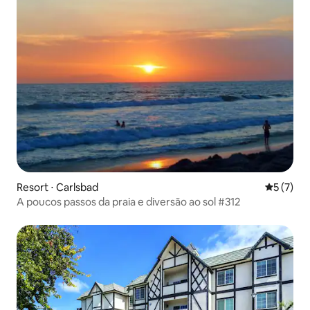
Resort ⋅ Carlsbad
5 de uma 
5 (7)
A poucos passos da praia e diversão ao sol #312