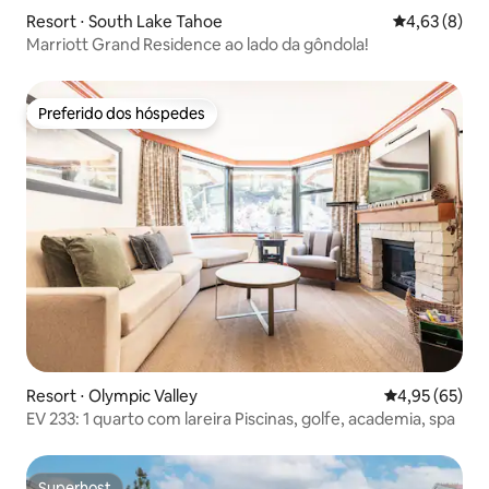
Resort ⋅ South Lake Tahoe
4,63 de uma 
4,63 (8)
Marriott Grand Residence ao lado da gôndola!
Preferido dos hóspedes
Preferido dos hóspedes
Resort ⋅ Olympic Valley
4,95 de uma a
4,95 (65)
EV 233: 1 quarto com lareira Piscinas, golfe, academia, spa
Superhost