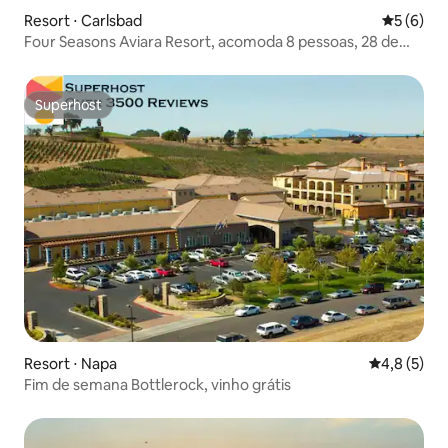
Resort ⋅ Carlsbad
5 de uma 
5 (6)
Four Seasons Aviara Resort, acomoda 8 pessoas, 28 de
março / 1 semana
Superhost
Superhost
Resort ⋅ Napa
4,8 de uma 
4,8 (5)
Fim de semana Bottlerock, vinho grátis