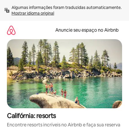
Pular
Algumas informações foram traduzidas automaticamente. 
para
Mostrar idioma original
o
conteúdo
Anuncie seu espaço no Airbnb
Califórnia: resorts
Encontre resorts incríveis no Airbnb e faça sua reserva