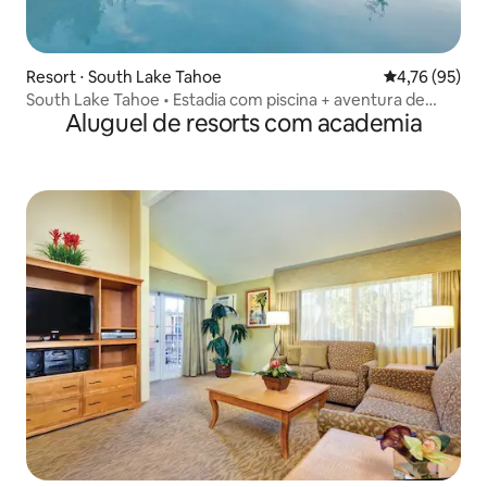
Resort ⋅ South Lake Tahoe
4,76 de uma a
4,76 (95)
South Lake Tahoe • Estadia com piscina + aventura de
Aluguel de resorts com academia
esqui