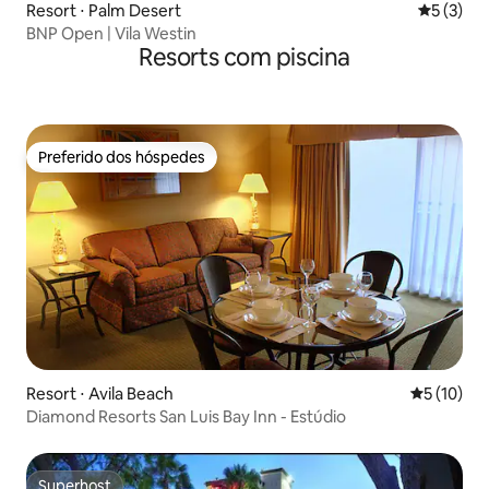
Resort ⋅ Palm Desert
5 de uma 
5 (3)
BNP Open | Vila Westin
Resorts com piscina
Preferido dos hóspedes
Preferido dos hóspedes
Resort ⋅ Avila Beach
5 de uma a
5 (10)
Diamond Resorts San Luis Bay Inn - Estúdio
Superhost