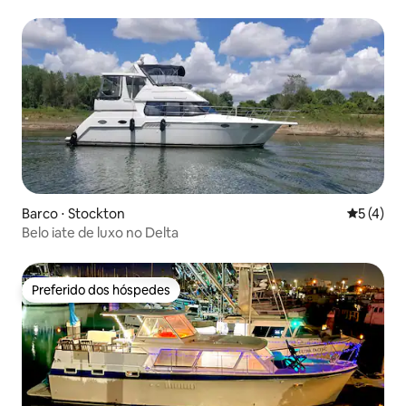
Barco ⋅ Stockton
5 de uma 
5 (4)
Belo iate de luxo no Delta
Preferido dos hóspedes
Preferido dos hóspedes