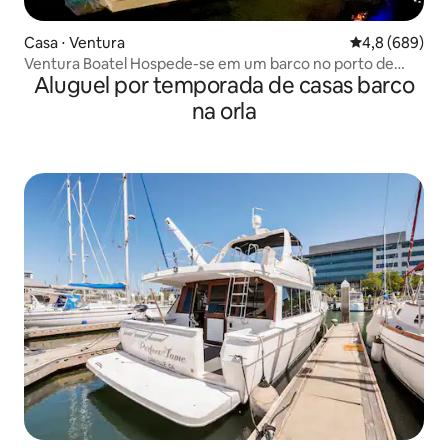
Casa ⋅ Ventura
4,8 de uma ava
4,8 (689)
Ventura Boatel Hospede-se em um barco no porto de
Aluguel por temporada de casas barco
Ventura!
na orla