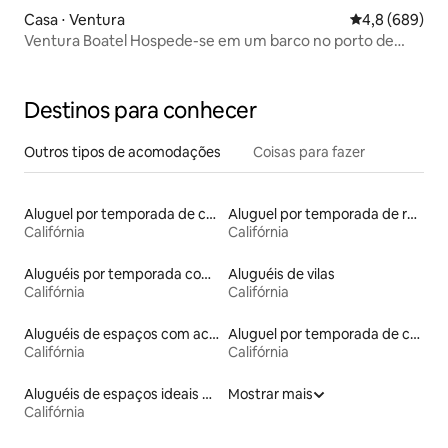
Casa ⋅ Ventura
4,8 de uma ava
4,8 (689)
Ventura Boatel Hospede-se em um barco no porto de
Ventura!
Destinos para conhecer
Outros tipos de acomodações
Coisas para fazer
Aluguel por temporada de castelos
Aluguel por temporada de ranchos
Califórnia
Califórnia
Aluguéis por temporada com vista para a praia
Aluguéis de vilas
Califórnia
Califórnia
Aluguéis de espaços com acesso direto a pistas de esqui
Aluguel por temporada de casas na terra
Califórnia
Califórnia
Aluguéis de espaços ideais para famílias
Mostrar mais
Califórnia