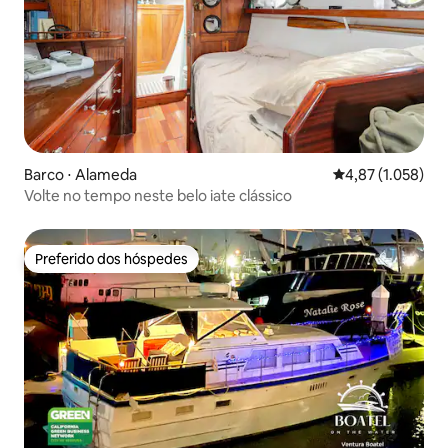
Barco ⋅ Alameda
4,87 de uma aval
4,87 (1.058)
Volte no tempo neste belo iate clássico
Preferido dos hóspedes
Preferido dos hóspedes