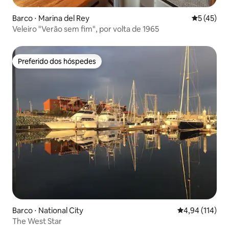
Barco ⋅ Marina del Rey
5 de uma a
5 (45)
Veleiro "Verão sem fim", por volta de 1965
Preferido dos hóspedes
Preferido dos hóspedes
Barco ⋅ National City
4,94 de uma av
4,94 (114)
The West Star