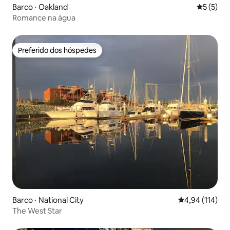
Barco ⋅ Oakland
5 de uma 
5 (5)
Romance na água
Preferido dos hóspedes
Preferido dos hóspedes
Barco ⋅ National City
4,94 de uma av
4,94 (114)
The West Star