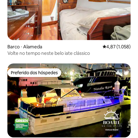
Barco ⋅ Alameda
4,87 de uma aval
4,87 (1.058)
Volte no tempo neste belo iate clássico
Preferido dos hóspedes
Preferido dos hóspedes