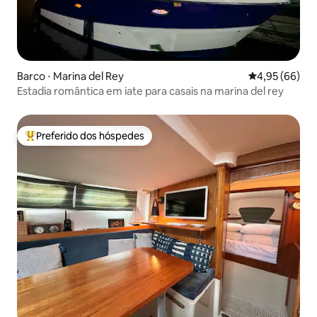
Barco ⋅ Marina del Rey
4,95 de uma a
4,95 (66)
Estadia romântica em iate para casais na marina del rey
Preferido dos hóspedes
Entre os melhores preferidos dos hóspedes