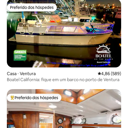
Preferido dos hóspedes
Preferido dos hóspedes
Casa ⋅ Ventura
4,86 de uma ava
4,86 (589)
Boatel California: fique em um barco no porto de Ventura
Preferido dos hóspedes
Entre os melhores preferidos dos hóspedes