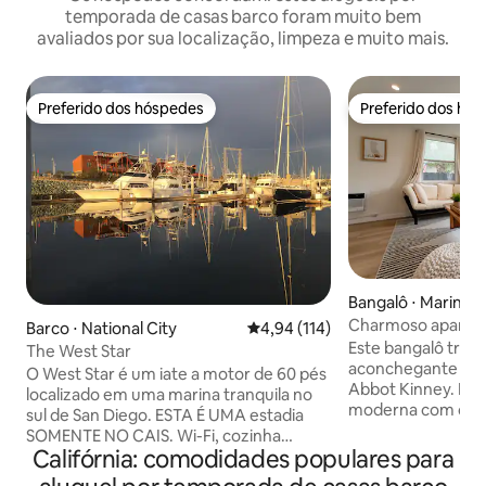
temporada de casas barco foram muito bem
avaliados por sua localização, limpeza e muito mais.
Preferido dos hóspedes
Preferido dos hó
Preferido dos hóspedes
Preferido dos hó
Bangalô ⋅ Marina d
Charmoso apartam
Barco ⋅ National City
4,94 de uma avaliação média de 
4,94 (114)
poucos passos de
Este bangalô tranq
The West Star
aconchegante fica
O West Star é um iate a motor de 60 pés
Abbot Kinney. Pla
localizado em uma marina tranquila no
moderna com cozi
sul de San Diego. ESTA É UMA estadia
jantar para 6 pess
SOMENTE NO CAIS. Wi-Fi, cozinha
inteligente, Wi-Fi 
Califórnia: comodidades populares para
totalmente equipada, máquina de
muito mais. Belo p
lavar/secar, grande área de