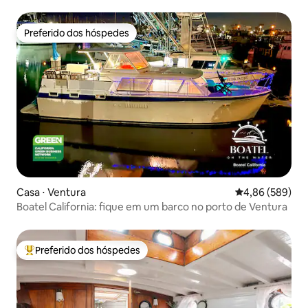
Preferido dos hóspedes
Preferido dos hóspedes
Casa ⋅ Ventura
4,86 de uma ava
4,86 (589)
Boatel California: fique em um barco no porto de Ventura
Preferido dos hóspedes
Entre os melhores preferidos dos hóspedes