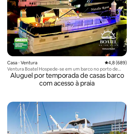
Casa ⋅ Ventura
4,8 de uma ava
4,8 (689)
Ventura Boatel Hospede-se em um barco no porto de
Aluguel por temporada de casas barco
Ventura!
com acesso à praia