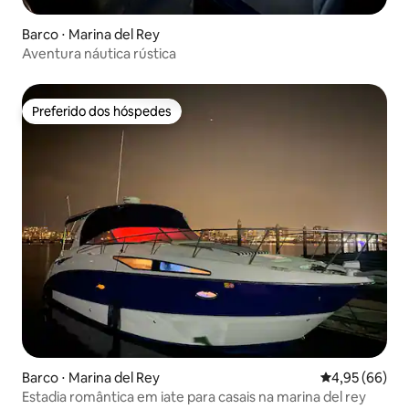
Barco ⋅ Marina del Rey
Aventura náutica rústica
Preferido dos hóspedes
Preferido dos hóspedes
Barco ⋅ Marina del Rey
4,95 de uma a
4,95 (66)
Estadia romântica em iate para casais na marina del rey