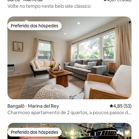
Volte no tempo neste belo iate clássico
Preferido dos hóspedes
Preferido dos hóspedes
Bangalô ⋅ Marina del Rey
4,85 de uma a
4,85 (53)
Charmoso apartamento de 2 quartos, a poucos passos de
Abbot Kinney Venice
Preferido dos hóspedes
Preferido dos hóspedes