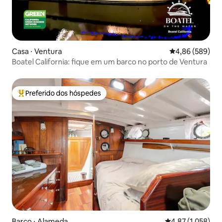
Casa ⋅ Ventura
4,86 de uma ava
4,86 (589)
Boatel California: fique em um barco no porto de Ventura
Preferido dos hóspedes
Entre os melhores preferidos dos hóspedes
Barco ⋅ Alameda
4,87 de uma aval
4,87 (1.058)