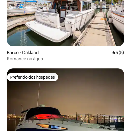
Barco ⋅ Oakland
5 de uma 
5 (5)
Romance na água
Preferido dos hóspedes
Preferido dos hóspedes