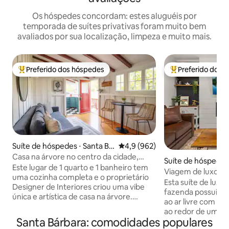
Os hóspedes concordam: estes aluguéis por
temporada de suítes privativas foram muito bem
avaliados por sua localização, limpeza e muito mais.
Preferido dos hóspedes
Preferido dos 
Entre os melhores preferidos dos hóspedes
Entre os melhore
Suíte de hóspedes ⋅ Santa Ba
4,9 de uma avaliação média de 
4,9 (962)
rbara
Casa na árvore no centro da cidade,
Suíte de hóspedes 
vista para a montanha, bicicletas
Este lugar de 1 quarto e 1 banheiro tem
arbara
Viagem de luxo com
uma cozinha completa e o proprietário
e deck grande
Esta suíte de luxo
Designer de Interiores criou uma vibe
fazenda possui u
única e artística de casa na árvore.
ao ar livre com a
Aproveite a varanda com vista para a
ao redor de uma la
montanha, jardins encantadores e área
Santa Bárbara: comodidades populares
encontrará uma co
de estar ao ar livre. Caminhe até