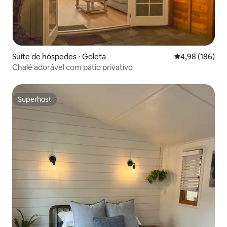
Suíte de hóspedes ⋅ Goleta
4,98 de uma av
4,98 (186)
Chalé adorável com pátio privativo
Superhost
Superhost