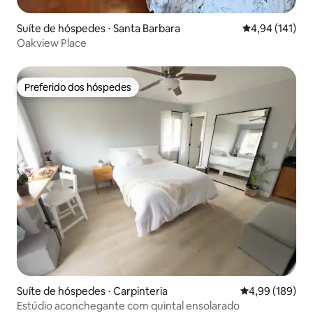
Suíte de hóspedes ⋅ Santa Barbara
4,94 de uma av
4,94 (141)
Oakview Place
Preferido dos hóspedes
Preferido dos hóspedes
Suíte de hóspedes ⋅ Carpinteria
4,99 de uma av
4,99 (189)
Estúdio aconchegante com quintal ensolarado