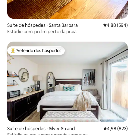
Suíte de hóspedes ⋅ Santa Barbara
4,88 de uma ava
4,88 (594)
Estúdio com jardim perto da praia
Preferido dos hóspedes
Entre os melhores preferidos dos hóspedes
Suíte de hóspedes ⋅ Silver Strand
4,98 de uma ava
4,98 (823)
Estúdio na praia com entrada separada