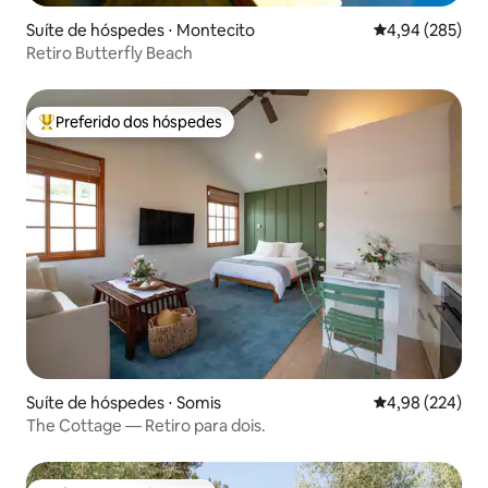
Suíte de hóspedes ⋅ Montecito
4,94 de uma ava
4,94 (285)
Retiro Butterfly Beach
Preferido dos hóspedes
Entre os melhores preferidos dos hóspedes
Suíte de hóspedes ⋅ Somis
4,98 de uma ava
4,98 (224)
The Cottage — Retiro para dois.