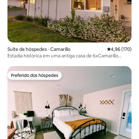
Suíte de hóspedes ⋅ Camarillo
4,96 de uma av
4,96 (170)
Estadia histórica em uma antiga casa de 6xCamarillo
Mayor
Preferido dos hóspedes
Preferido dos hóspedes