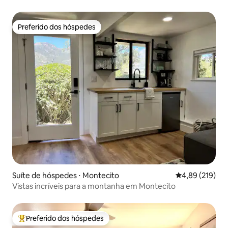
Preferido dos hóspedes
Preferido dos hóspedes
Suíte de hóspedes ⋅ Montecito
4,89 de uma av
4,89 (219)
Vistas incríveis para a montanha em Montecito
Preferido dos hóspedes
Entre os melhores preferidos dos hóspedes