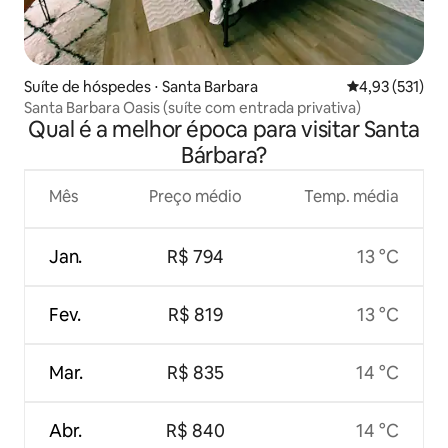
Suíte de hóspedes ⋅ Santa Barbara
4,93 de uma av
4,93 (531)
Santa Barbara Oasis (suíte com entrada privativa)
Qual é a melhor época para visitar Santa
Bárbara?
Mês
Preço médio
Temp. média
Jan.
R$ 794
13 °C
Fev.
R$ 819
13 °C
Mar.
R$ 835
14 °C
Abr.
R$ 840
14 °C