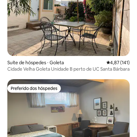
Suíte de hóspedes ⋅ Goleta
4,87 de uma av
4,87 (141)
Cidade Velha Goleta Unidade B perto de UC Santa Bárbara
Preferido dos hóspedes
Preferido dos hóspedes