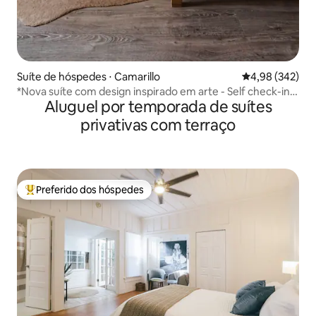
Suíte de hóspedes ⋅ Camarillo
4,98 de uma ava
4,98 (342)
*Nova suíte com design inspirado em arte - Self check-in e
Aluguel por temporada de suítes
A/C
privativas com terraço
Preferido dos hóspedes
Entre os melhores preferidos dos hóspedes