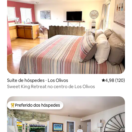
Suíte de hóspedes ⋅ Los Olivos
4,98 de uma av
4,98 (120)
Sweet King Retreat no centro de Los Olivos
Preferido dos hóspedes
Entre os melhores preferidos dos hóspedes