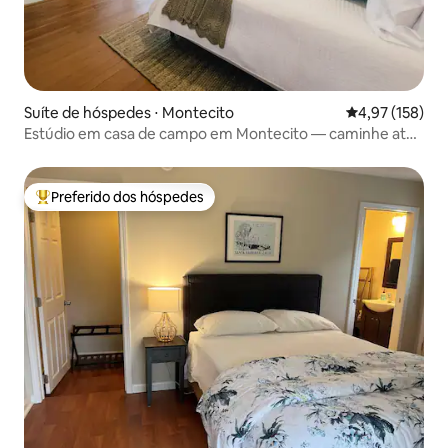
Suíte de hóspedes ⋅ Montecito
4,97 de uma av
4,97 (158)
Estúdio em casa de campo em Montecito — caminhe até
a vila costeira!
Preferido dos hóspedes
Entre os melhores preferidos dos hóspedes