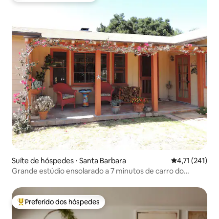
Suíte de hóspedes ⋅ Santa Barbara
4,71 de uma av
4,71 (241)
Grande estúdio ensolarado a 7 minutos de carro do
centro e da UCSB
Preferido dos hóspedes
Entre os melhores preferidos dos hóspedes