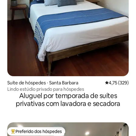
Suíte de hóspedes ⋅ Santa Barbara
4,75 de uma av
4,75 (329)
Lindo estúdio privado para hóspedes
Aluguel por temporada de suítes
privativas com lavadora e secadora
Preferido dos hóspedes
Entre os melhores preferidos dos hóspedes