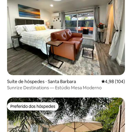
Suíte de hóspedes ⋅ Santa Barbara
4,98 de uma av
4,98 (104)
Sunrize Destinations — Estúdio Mesa Moderno
Preferido dos hóspedes
Preferido dos hóspedes