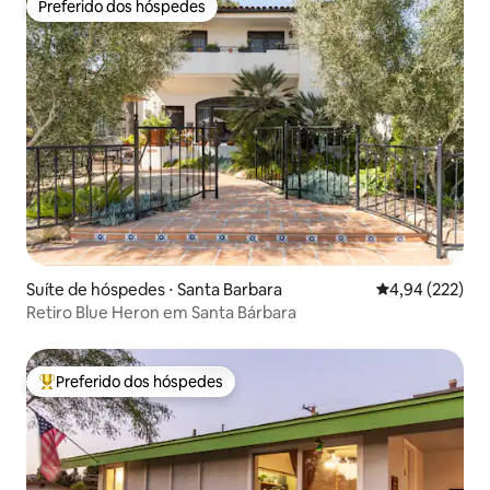
Preferido dos hóspedes
Preferido dos hóspedes
Suíte de hóspedes ⋅ Santa Barbara
4,94 de uma av
4,94 (222)
Retiro Blue Heron em Santa Bárbara
Preferido dos hóspedes
Entre os melhores preferidos dos hóspedes