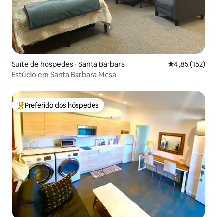
Suíte de hóspedes ⋅ Santa Barbara
4,85 de uma av
4,85 (152)
Estúdio em Santa Barbara Mesa
Preferido dos hóspedes
Entre os melhores preferidos dos hóspedes