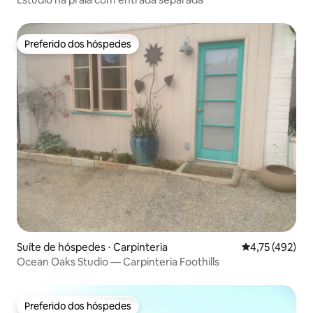
Preferido dos hóspedes
Preferido dos hóspedes
Suíte de hóspedes ⋅ Carpinteria
4,75 de uma av
4,75 (492)
Ocean Oaks Studio — Carpinteria Foothills
Preferido dos hóspedes
Preferido dos hóspedes