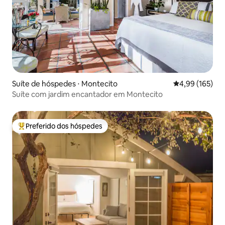
Suíte de hóspedes ⋅ Montecito
4,99 de uma av
4,99 (165)
Suíte com jardim encantador em Montecito
Preferido dos hóspedes
Entre os melhores preferidos dos hóspedes