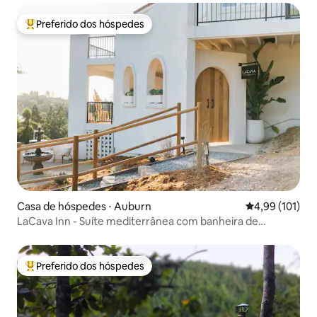
Preferido dos hóspedes
Entre os melhores preferidos dos hóspedes
Casa de hóspedes ⋅ Auburn
4,99 de uma av
4,99 (101)
LaCava Inn - Suíte mediterrânea com banheira de
hidromassagem e vista!
Preferido dos hóspedes
Entre os melhores preferidos dos hóspedes