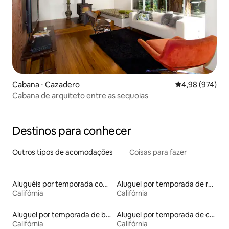
Cabana ⋅ Cazadero
4,98 de uma ava
4,98 (974)
Cabana de arquiteto entre as sequoias
Destinos para conhecer
Outros tipos de acomodações
Coisas para fazer
Aluguéis por temporada com vista para a praia
Aluguel por temporada de ranchos
Califórnia
Califórnia
Aluguel por temporada de barcos
Aluguel por temporada de castelos
Califórnia
Califórnia