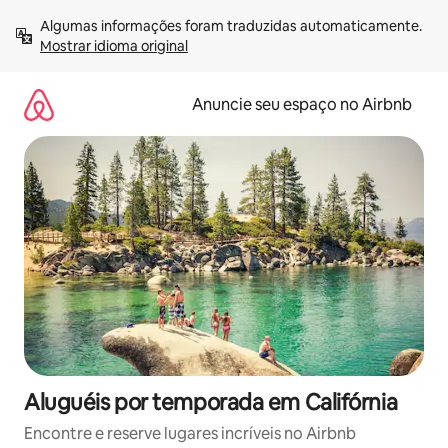
Pular
Algumas informações foram traduzidas automaticamente. 
para
Mostrar idioma original
o
conteúdo
Anuncie seu espaço no Airbnb
Aluguéis por temporada em Califórnia
Encontre e reserve lugares incríveis no Airbnb