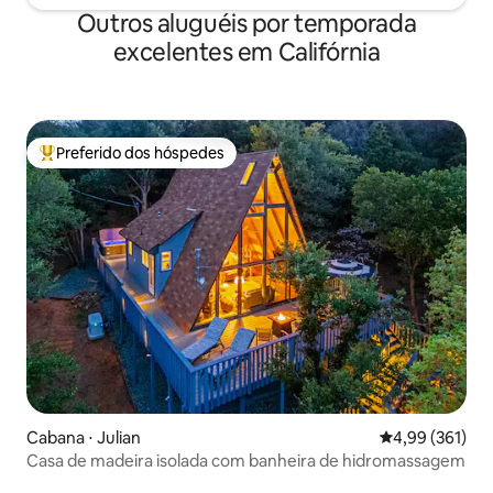
Outros aluguéis por temporada
excelentes em Califórnia
Preferido dos hóspedes
Entre os melhores preferidos dos hóspedes
Cabana ⋅ Julian
4,99 de uma av
4,99 (361)
Casa de madeira isolada com banheira de hidromassagem