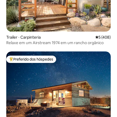
Trailer ⋅ Carpinteria
5 de uma av
5 (408)
Relaxe em um Airstream 1974 em um rancho orgânico
Preferido dos hóspedes
Entre os melhores preferidos dos hóspedes