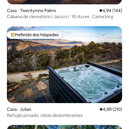
Casa ⋅ Twentynine Palms
4,94 de uma av
4,94 (144)
Cabana de clerestório | Jacuzzi · 10-Acres · Cama king
Preferido dos hóspedes
Entre os melhores preferidos dos hóspedes
Casa ⋅ Julian
4,99 de uma av
4,99 (210)
Refúgio privado: vistas deslumbrantes