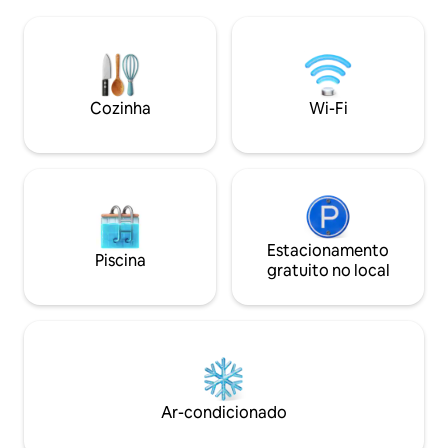
aconchegue-se junto à fogueira,
vidro elegantes p
saboreie um café expresso pela manhã
panorâmica do ma
ou compartilhe um vinho sob as estrelas.
desobstruída. Sem
Escondido em um cantinho tranquilo de
ao seu lado, o lug
Pine Mountain Lake, o Chalé combina a
sensação maravilh
alma de uma cabana vintage com
privacidade. Cozinha e área de estar
Cozinha
Wi-Fi
confortos de estilo boutique. Isolada,
aconchegantes, 
romântica, adequada para cães e
reformadas. A um
projetada para dois. Acomoda até 4
praia e de restaur
pessoas.
Estacionamento
Piscina
gratuito no local
Ar-condicionado