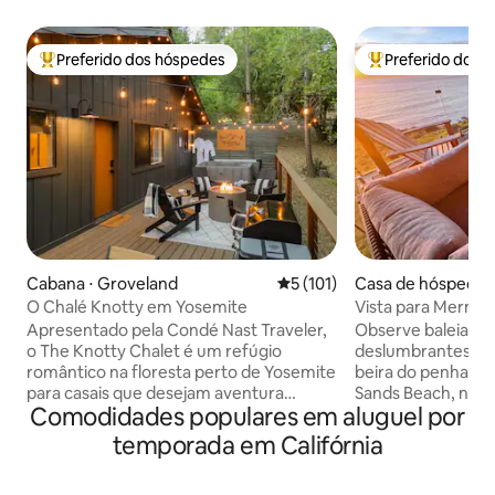
Preferido dos hóspedes
Preferido dos 
Entre os melhores preferidos dos hóspedes
Entre os melhore
Cabana ⋅ Groveland
5 de uma avaliação média de 
5 (101)
Casa de hóspedes 
orn
O Chalé Knotty em Yosemite
Vista para Mermai
Lindo Animais de estimação são bem-
Apresentado pela Condé Nast Traveler,
Observe baleias e 
vindos
o The Knotty Chalet é um refúgio
deslumbrantes no 
romântico na floresta perto de Yosemite
beira do penhasco,
para casais que desejam aventura
Sands Beach, na Lost Coa
Comodidades populares em aluguel por
durante o dia e relaxamento à noite.
View fica bem na 
Caminhe pelas trilhas icônicas de
com uma vista pan
temporada em Califórnia
Yosemite, depois mergulhe na banheira
baleias e das onda
de hidromassagem sob os pinheiros,
espaçoso deck co