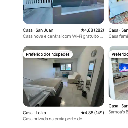
Casa ⋅ San Juan
4,88 de uma avaliação m
4,88 (282)
Casa ⋅ Sa
Casa nova e central com Wi-Fi gratuito e
Casa fami
Netflix
Preferido dos hóspedes
Preferid
Preferido dos hóspedes
Preferid
Casa ⋅ Sa
Samoa's B
Casa ⋅ Loíza
4,88 de uma avaliação m
4,88 (149)
Aluguel d
Casa privada na praia perto do
Aeroporto -SJU