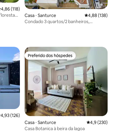
,86 de uma avaliação média de 5, 118 avaliações
4,86 (118)
 floresta
Casa ⋅ Santurce
4,88 de uma avaliação 
4,88 (138)
Condado 3 quartos/2 banheiros,
cobertura, banheira de hidromassagem,
ções
gerador
Preferido dos hóspedes
Preferido dos hóspedes
ções
,93 de uma avaliação média de 5, 126 avaliações
4,93 (126)
Casa ⋅ Santurce
4,9 de uma avaliação 
4,9 (230)
Casa Botanica à beira da lagoa