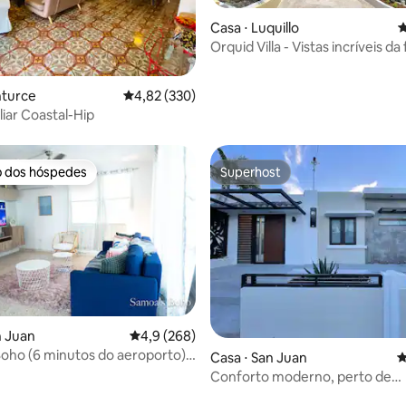
Casa ⋅ Luquillo
4
Orquid Villa - Vistas incríveis da
tropical El Yunque
édia de 5, 282 avaliações
nturce
4,82 de uma avaliação média de 5, 330 avalia
4,82 (330)
liar Coastal-Hip
o dos hóspedes
Superhost
o dos hóspedes
Superhost
n Juan
4,9 de uma avaliação média de 5, 268 avalia
4,9 (268)
oho (6 minutos do aeroporto)+
édia de 5, 149 avaliações
Casa ⋅ San Juan
4
e carros
Conforto moderno, perto de
restaurantes e shoppings…