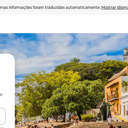
mas informações foram traduzidas automaticamente. 
Mostrar idioma
 e
ore-os usando as seta para cima e para baixo do teclado ou tocando e