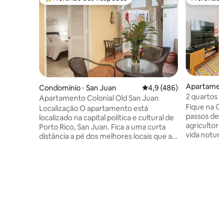
Entre os melhores preferidos dos hóspedes
Preferid
Apartame
Condomínio ⋅ San Juan
4,9 de uma avaliação m
4,9 (486)
2 quartos
Apartamento Colonial Old San Juan
Caixa d'á
Fique na 
Localização O apartamento está
passos de
localizado na capital política e cultural de
agriculto
Porto Rico, San Juan. Fica a uma curta
vida notu
distância a pé dos melhores locais que a
Condado e 
antiga San Juan tem para oferecer.
até a Vel
Ótimos bares e restaurantes, hotéis,
casona r
cassinos, Castelo de San Critobal, Paseo
acomoda 
La Princesa , praças e o terminal de
queen siz
cruzeiros estão a poucos passos de
completo.
distância. Em seus arredores há também
em todos 
farmacies, serviços de transporte, uma
cozinha c
estação de correios, lojas para
pessoal 