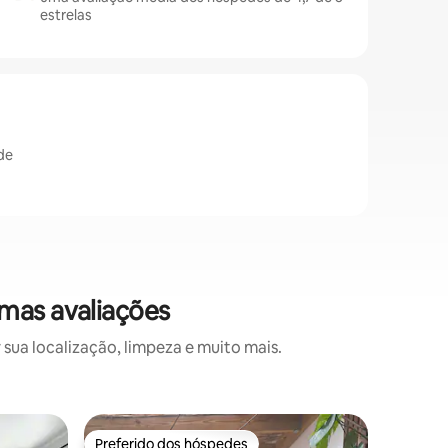
estrelas
ade
imas avaliações
sua localização, limpeza e muito mais.
Townhous
Preferido dos hóspedes
Prefe