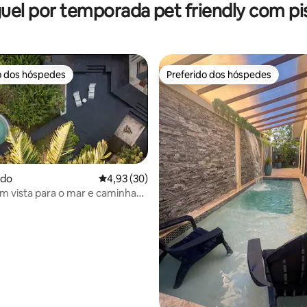
uel por temporada pet friendly com pi
o dos hóspedes
Preferido dos hóspedes
o dos hóspedes
Preferido dos hóspedes
rdo
4,93 de uma avaliação média de 5, 30 avalia
4,93 (30)
om vista para o mar e caminhada
a tropical