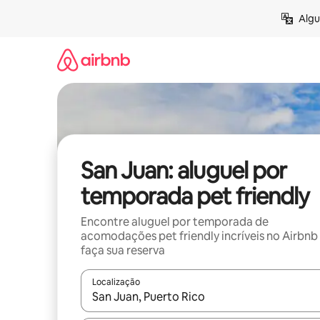
Pular
Algu
para
o
conteúdo
San Juan: aluguel por
temporada pet friendly
Encontre aluguel por temporada de
acomodações pet friendly incríveis no Airbnb
faça sua reserva
Localização
Quando os resultados estiverem disponíveis, expl