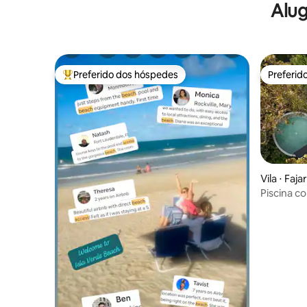
Alug
Preferido dos hóspedes
Preferid
Entre os melhores preferidos dos hóspedes
Preferid
Vila ⋅ Faja
Piscina c
na florest