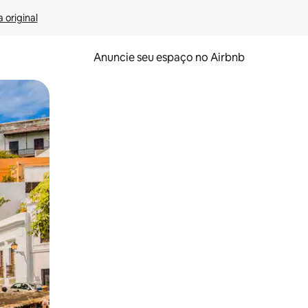
 original
Anuncie seu espaço no Airbnb
 deslizando o dedo na tela.