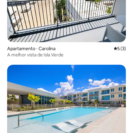
Apartamento ⋅ Carolina
5 de uma 
5 (3)
A melhor vista de Isla Verde