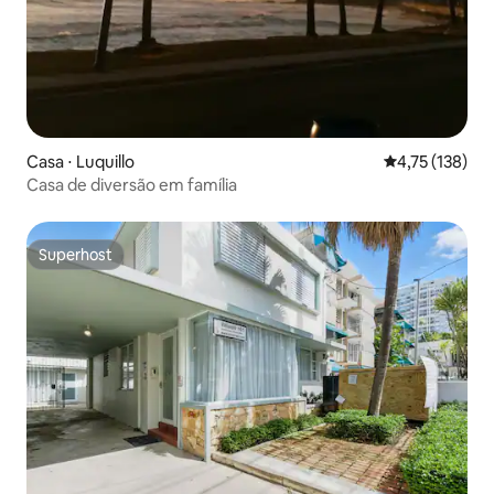
Casa ⋅ Luquillo
4,75 de uma av
4,75 (138)
Casa de diversão em família
Superhost
Superhost