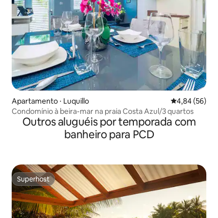
Apartamento ⋅ Luquillo
4,84 de uma a
4,84 (56)
Condomínio à beira-mar na praia Costa Azul/3 quartos
Outros aluguéis por temporada com
banheiro para PCD
Superhost
Superhost