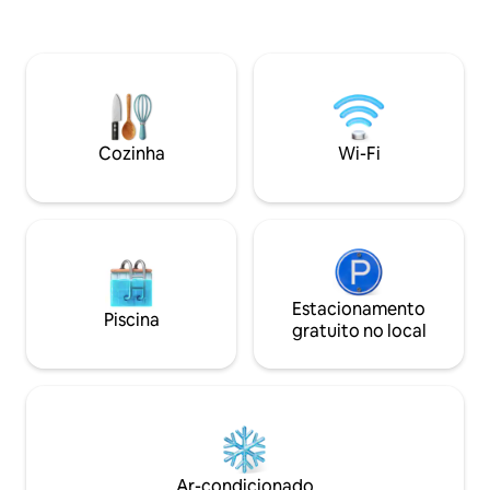
localizada em um condomínio fechado.
O estúdio tem um estacionamento
privativo e entrada através de um
terraço tropical. Cozinha americana
totalmente equipada com geladeira,
micro-ondas, fogão de dois
queimadores e máquina de café
Cozinha
Wi-Fi
expresso. Mesa de jantar para dois e
cama queen size. Banheira completa.
Estacionamento
Piscina
gratuito no local
Ar-condicionado