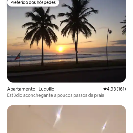
Preferido dos hóspedes
Preferido dos hóspedes
Apartamento ⋅ Luquillo
4,93 de uma av
4,93 (161)
Estúdio aconchegante a poucos passos da praia