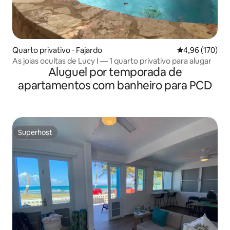
Quarto privativo ⋅ Fajardo
4,96 de uma av
4,96 (170)
As joias ocultas de Lucy I — 1 quarto privativo para alugar
Aluguel por temporada de
apartamentos com banheiro para PCD
Superhost
Superhost