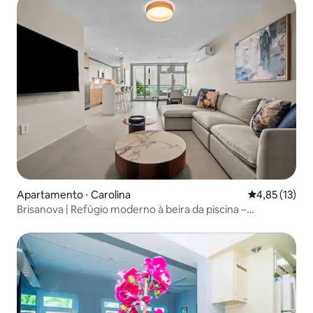
Apartamento ⋅ Carolina
4,85 de uma a
4,85 (13)
Brisanova | Refúgio moderno à beira da piscina –
localização excelente