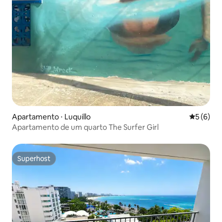
Apartamento ⋅ Luquillo
5 de uma 
5 (6)
Apartamento de um quarto The Surfer Girl
Superhost
Superhost