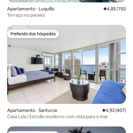
Apartamento ⋅ Luquillo
4,85 de uma av
4,85 (110)
Terraço no paraíso
Preferido dos hóspedes
Preferido dos hóspedes
Apartamento ⋅ Santurce
4,92 de uma av
4,92 (407)
Casa Lola | Estúdio moderno com vista para o mar