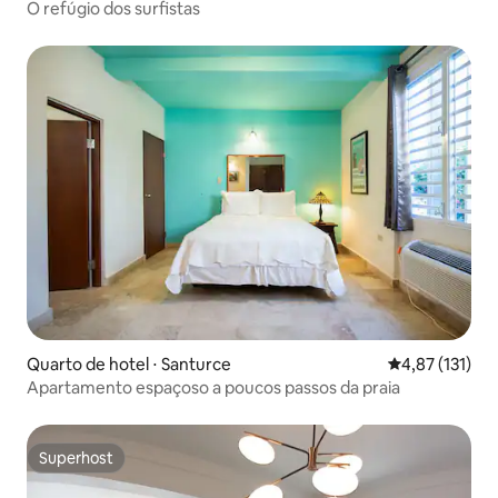
O refúgio dos surfistas
Quarto de hotel ⋅ Santurce
4,87 de uma av
4,87 (131)
Apartamento espaçoso a poucos passos da praia
Superhost
Superhost