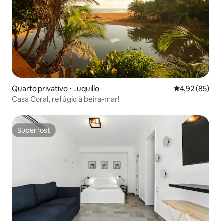
Quarto privativo ⋅ Luquillo
4,92 de uma a
4,92 (85)
Casa Coral, refúgio à beira-mar!
Superhost
Superhost