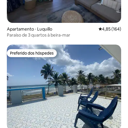
Apartamento ⋅ Luquillo
4,85 de uma av
4,85 (164)
Paraíso de 3 quartos à beira-mar
Preferido dos hóspedes
Preferido dos hóspedes