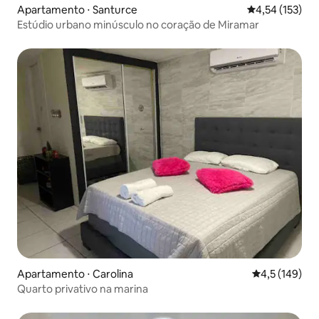
Apartamento ⋅ Santurce
4,54 de uma av
4,54 (153)
Estúdio urbano minúsculo no coração de Miramar
Apartamento ⋅ Carolina
4,5 de uma av
4,5 (149)
Quarto privativo na marina