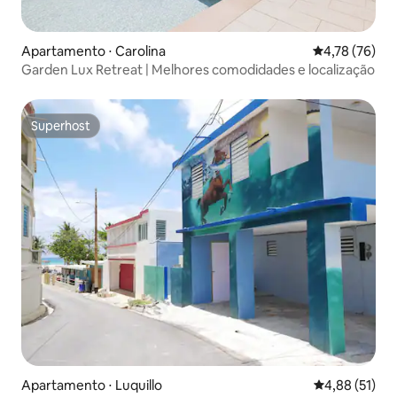
Apartamento ⋅ Carolina
4,78 de uma a
4,78 (76)
Garden Lux Retreat | Melhores comodidades e localização
Superhost
Superhost
Apartamento ⋅ Luquillo
4,88 de uma a
4,88 (51)