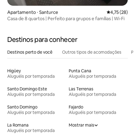
Apartamento ⋅ Santurce
4,75 de uma a
4,75 (28)
Casa de 8 quartos | Perfeito para grupos e famílias | Wi-Fi
Destinos para conhecer
Destinos perto de você
Outros tipos de acomodações
Pr
Higüey
Punta Cana
Aluguéis por temporada
Aluguéis por temporada
Santo Domingo Este
Las Terrenas
Aluguéis por temporada
Aluguéis por temporada
Santo Domingo
Fajardo
Aluguéis por temporada
Aluguéis por temporada
La Romana
Mostrar mais
Aluguéis por temporada