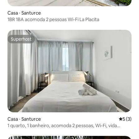
Casa ⋅ Santurce
1BR 1BA acomoda 2 pessoas Wi-Fi La Placita
Superhost
Superhost
Casa ⋅ Santurce
5 de uma 
5 (3)
1 quarto, 1 banheiro, acomoda 2 pessoas, Wi-Fi, vida
noturna