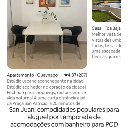
Casa ⋅ Toa Baja
Melhor vista de Le
privativa / Caminh
Vistas deslumbran
lindos, brisas do mar. Ótimo lugar
uma escapada rom
famílias que estã
estadia tranquila e rela
para sessão de fot
Caminhe até a prai
Apartamento ⋅ Guaynabo
4,87 de uma avaliação média de 
4,87 (207)
Muita comida local
Estúdio urbano aconchegante na cidade
requintadas. Pegue a balsa Catano (10
de Guaynabo
Estúdio acolhedor no coração da cidade!
min) para a antiga 
Fechado para shoppings, restaurantes e
min). Aeroporto Luis Munoz Rivera perto
vida noturna! A uma curta distância a pé
de 25 min. Acesso fácil às principais
da Praça San Patricio, a 20 minutos de
rodovias. Cassinos
San Juan: comodidades populares para
carro do Aeroporto Internacional, a 15
ao vivo, eventos d
minutos de carro da antiga San Juan, a
aluguel por temporada de
fábrica Bacardi na
10 minutos de carro da Praça das
acomodações com banheiro para PCD
Américas... A propriedade está