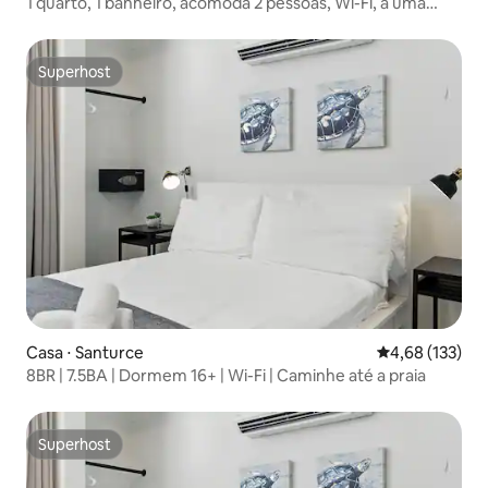
1 quarto, 1 banheiro, acomoda 2 pessoas, Wi-Fi, a uma
caminhada da praia
Superhost
Superhost
Casa ⋅ Santurce
4,68 de uma av
4,68 (133)
8BR | 7.5BA | Dormem 16+ | Wi-Fi | Caminhe até a praia
Superhost
Superhost