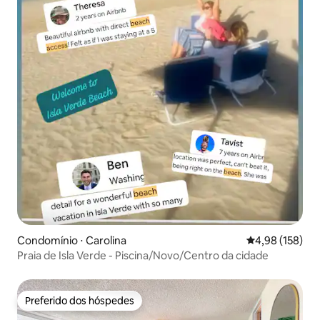
Condomínio ⋅ Carolina
4,98 de uma av
4,98 (158)
Praia de Isla Verde - Piscina/Novo/Centro da cidade
Preferido dos hóspedes
Preferido dos hóspedes