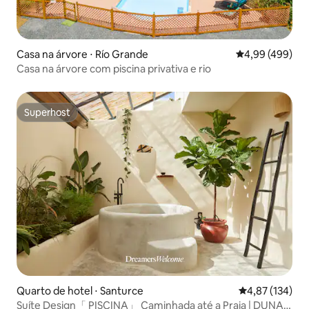
Casa na árvore ⋅ Río Grande
4,99 de uma ava
4,99 (499)
Casa na árvore com piscina privativa e rio
Superhost
Superhost
Quarto de hotel ⋅ Santurce
4,87 de uma av
4,87 (134)
Suíte Design「 PISCINA」 Caminhada até a Praia | DUNA