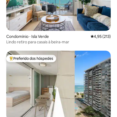
Condomínio ⋅ Isla Verde
4,95 de uma av
4,95 (213)
Lindo retiro para casais à beira-mar
Preferido dos hóspedes
Entre os melhores preferidos dos hóspedes