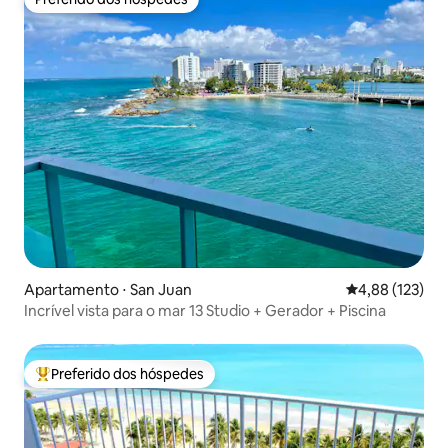
Preferido dos hóspedes
Apartamento ⋅ San Juan
4,88 de uma av
4,88 (123)
Incrível vista para o mar 13 Studio + Gerador + Piscina
Preferido dos hóspedes
Entre os melhores preferidos dos hóspedes