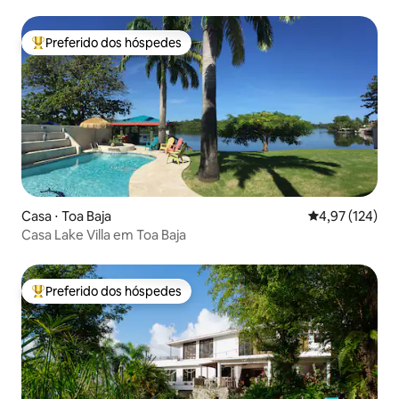
Preferido dos hóspedes
Entre os melhores preferidos dos hóspedes
Casa ⋅ Toa Baja
4,97 de uma av
4,97 (124)
Casa Lake Villa em Toa Baja
Preferido dos hóspedes
Entre os melhores preferidos dos hóspedes