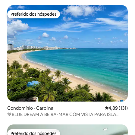
acesso à praia
Preferido dos hóspedes
Preferido dos hóspedes
Condomínio ⋅ Carolina
4,89 de uma av
4,89 (131)
💙BLUE DREAM À BEIRA-MAR COM VISTA PARA ISLA
VERDE 2 QRTS
Preferido dos hóspedes