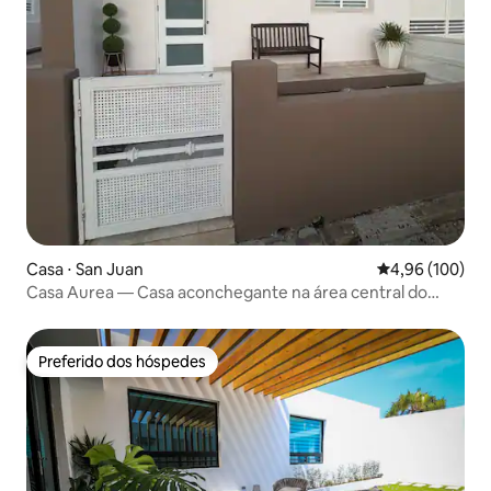
Casa ⋅ San Juan
4,96 de uma av
4,96 (100)
Casa Aurea — Casa aconchegante na área central do
metrô
Preferido dos hóspedes
Preferido dos hóspedes