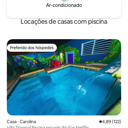
Ar-condicionado
Locações de casas com piscina
Preferido dos hóspedes
Preferido dos hóspedes
Casa ⋅ Carolina
4,89 de uma av
4,89 (122)
Villa Tropical Piscina privada Wi-Fi e Netflix