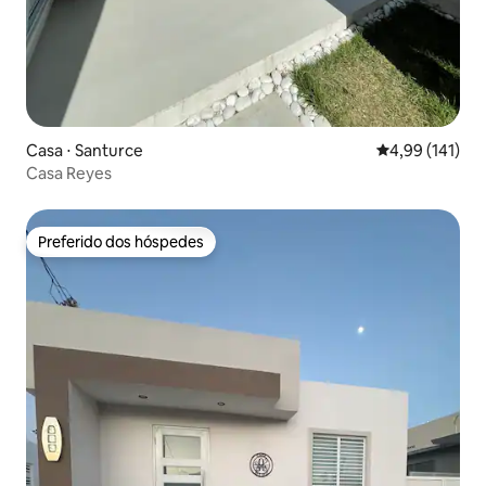
Casa ⋅ Santurce
4,99 de uma av
4,99 (141)
Casa Reyes
Preferido dos hóspedes
Preferido dos hóspedes