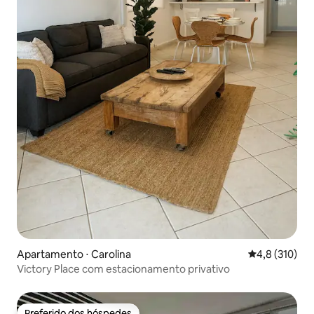
Apartamento ⋅ Carolina
4,8 de uma av
4,8 (310)
Victory Place com estacionamento privativo
Preferido dos hóspedes