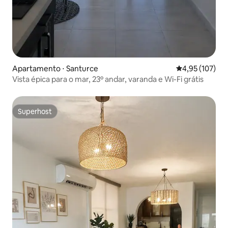
Apartamento ⋅ Santurce
4,95 de uma av
4,95 (107)
Vista épica para o mar, 23º andar, varanda e Wi-Fi grátis
Superhost
Superhost