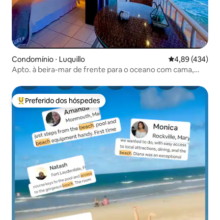
Condomínio ⋅ Luquillo
4,89 de uma av
4,89 (434)
Apto. à beira-mar de frente para o oceano com cama,
vista da cidade e piscina
Preferido dos hóspedes
Entre os melhores preferidos dos hóspedes