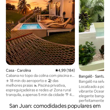
Casa ⋅ Carolina
4,99 de uma avaliação média de 
4,99 (184)
Cabana no topo da colina com piscina e
Bangalô ⋅ Santurc
vista – a 18 minutos do aeroporto
✈️ 18 min do aeroporto e 🏖️ das
Bangalô na selva | 
melhores praias 🏊 Piscina privativa,
Piscina de mergulh
Localizado a pouc
espreguiçadeiras e redes 🌿 Zona rural
vibrante Ocean Pa
tranquila, a apenas 5 min da cidade 🌴 45
elegante bangalô 
min até El Yunque e a praia de Luquillo 🏡
perfeitamente co
Cabana no topo da colina com vista para
San Juan: comodidades populares em
com serenidade tropical. E
o mar e para a montanha 🛏 Cama
piscina de mergul