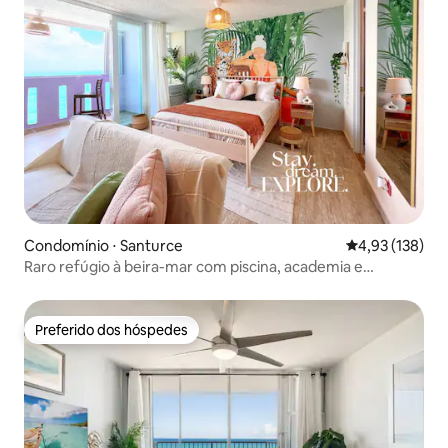
Condomínio ⋅ Santurce
4,93 de uma av
4,93 (138)
Raro refúgio à beira-mar com piscina, academia e
varanda!
Preferido dos hóspedes
Preferido dos hóspedes