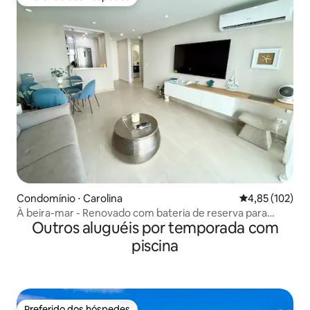
Preferido dos hóspedes
Condomínio ⋅ Carolina
4,85 de uma av
4,85 (102)
À beira-mar - Renovado com bateria de reserva para
Outros aluguéis por temporada com
interrupções.
piscina
Preferido dos hóspedes