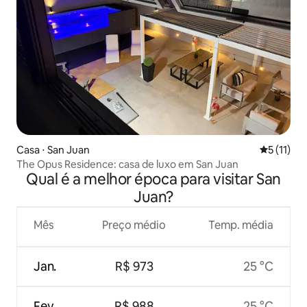
Casa ⋅ San Juan
5 de uma a
5 (11)
The Opus Residence: casa de luxo em San Juan
Qual é a melhor época para visitar San
Juan?
Mês
Preço médio
Temp. média
Jan.
R$ 973
25 °C
Fev.
R$ 988
25 °C