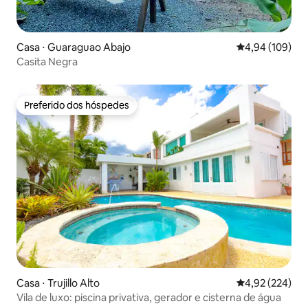
Casa ⋅ Guaraguao Abajo
4,94 de uma av
4,94 (109)
Casita Negra
Preferido dos hóspedes
Preferido dos hóspedes
Casa ⋅ Trujillo Alto
4,92 de uma av
4,92 (224)
Vila de luxo: piscina privativa, gerador e cisterna de água