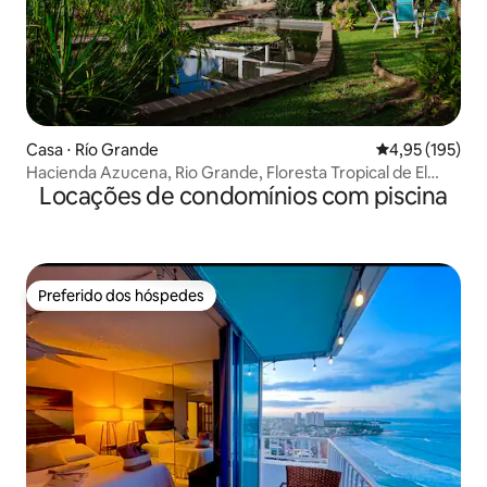
Casa ⋅ Río Grande
4,95 de uma av
4,95 (195)
Hacienda Azucena, Rio Grande, Floresta Tropical de El
Locações de condomínios com piscina
Yunque
Preferido dos hóspedes
Preferido dos hóspedes