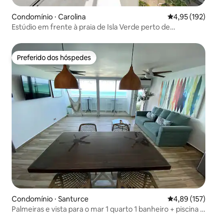
Condomínio ⋅ Carolina
4,95 de uma av
4,95 (192)
Estúdio em frente à praia de Isla Verde perto de
restaurantes, bares
Preferido dos hóspedes
Preferido dos hóspedes
Condomínio ⋅ Santurce
4,89 de uma av
4,89 (157)
Palmeiras e vista para o mar 1 quarto 1 banheiro + piscina +