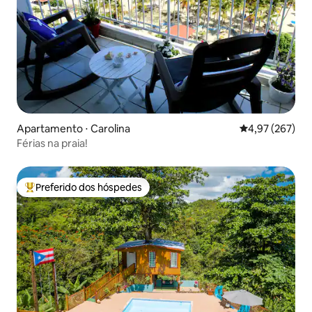
Apartamento ⋅ Carolina
4,97 de uma av
4,97 (267)
Férias na praia!
Preferido dos hóspedes
Entre os melhores preferidos dos hóspedes