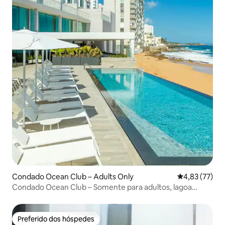
Condado Ocean Club – Adults Only
4,83 de uma a
4,83 (77)
Condado Ocean Club – Somente para adultos, lagoa
premium...
Preferido dos hóspedes
Preferido dos hóspedes