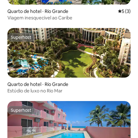
Quarto de hotel ⋅ Río Grande
5 de uma 
5 (3)
Viagem inesquecível ao Caribe
Superhost
Superhost
Quarto de hotel ⋅ Río Grande
Estúdio de luxo no Rio Mar
Superhost
Superhost