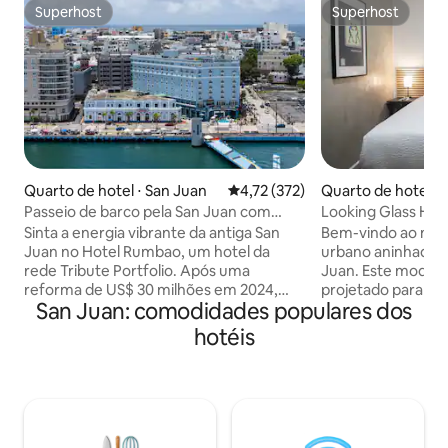
Superhost
Superhost
Superhost
Superhost
Quarto de hotel ⋅ San Juan
4,72 de uma avaliação média de 
4,72 (372)
Quarto de hotel ⋅
Passeio de barco pela San Juan com
Looking Glass Hot
jantar e piscina no terraço
Sinta a energia vibrante da antiga San
Bem-vindo ao noss
Juan no Hotel Rumbao, um hotel da
urbano aninhado n
rede Tribute Portfolio. Após uma
Juan. Este modern
reforma de US$ 30 milhões em 2024,
projetado para of
San Juan: comodidades populares dos
este ponto de referência à beira-mar
sofisticação, ofe
oferece uma experiência boutique
perfeita de desi
hotéis
moderna que combina o design de
hospitalidade aco
meados do século com a herança porto-
de hotel oferece 
riquenha. Os hóspedes podem desfrutar
que adiciona um t
de piscina e banheira de hidromassagem
estadia. Experime
na cobertura, sabores ousados no
nossa roupa de cam
Kueros Island Bar & Kitchen e academia
de alta qualidade 