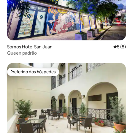
Somos Hotel San Juan
5 de uma 
5 (8)
Queen padrão
Preferido dos hóspedes
Preferido dos hóspedes