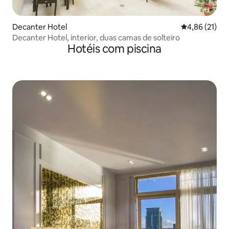
Decanter Hotel
4,86 de uma a
4,86 (21)
Decanter Hotel, interior, duas camas de solteiro
Hotéis com piscina