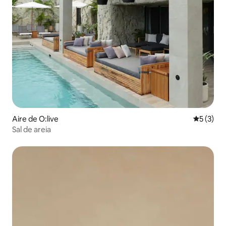
Aire de O:live
5 de uma 
5 (3)
Sal de areia