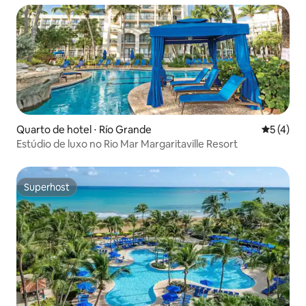
Quarto de hotel ⋅ Río Grande
5 de uma 
5 (4)
Estúdio de luxo no Rio Mar Margaritaville Resort
Superhost
Superhost