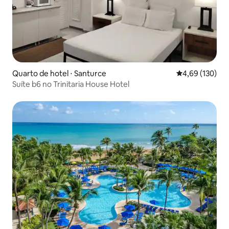
Quarto de hotel ⋅ Santurce
4,69 de uma av
4,69 (130)
Suíte b6 no Trinitaria House Hotel