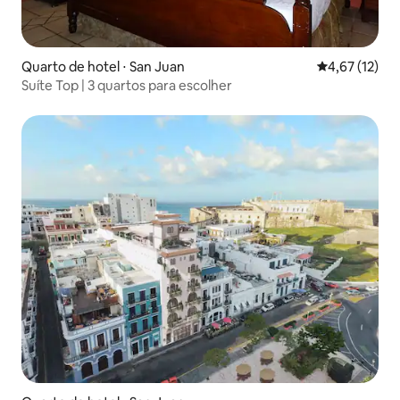
Quarto de hotel ⋅ San Juan
4,67 de uma a
4,67 (12)
Suíte Top | 3 quartos para escolher