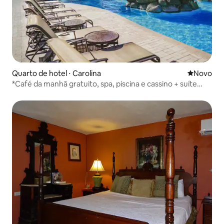
Quarto de hotel ⋅ Carolina
Novo lugar
Novo
*Café da manhã gratuito, spa, piscina e cassino + suíte
King