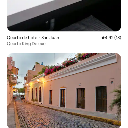
Quarto de hotel ⋅ San Juan
4,92 de uma a
4,92 (13)
Quarto King Deluxe