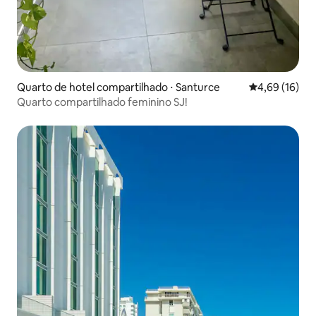
Quarto de hotel compartilhado ⋅ Santurce
4,69 de uma a
4,69 (16)
Quarto compartilhado feminino SJ!