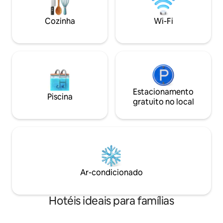
24 horas. Com uma localização perfeita,
cuidadosamente s
a poucos passos do porto de cruzeiros e
Conecte-se com Wi
Cozinha
Wi-Fi
de pontos históricos como El Morro, é a
velocidade, assis
base ideal para explorar a cidade.
ou filmes favorito
Estacionamento
Piscina
gratuito no local
Ar-condicionado
Hotéis ideais para famílias