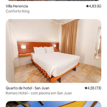
Villa Herencia
4,83 de uma 
4,83 (6)
Conforto King
Quarto de hotel ⋅ San Juan
4,55 de uma a
4,55 (73)
Romeo Hotel – com piscina em San Juan