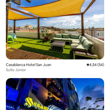
Casablanca Hotel San Juan
4,54 de uma a
4,54 (54)
Suíte Júnior