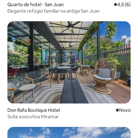
Quarto de hotel ⋅ San Juan
4,5 de uma 
4,5 (6)
Elegante refúgio familiar na antiga San Juan
Don Rafa Boutique Hotel
Novo lugar
Novo
Suíte executiva Miramar