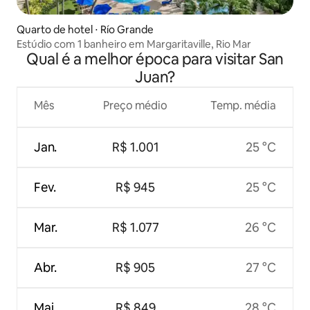
Quarto de hotel ⋅ Río Grande
Estúdio com 1 banheiro em Margaritaville, Rio Mar
Qual é a melhor época para visitar San
Juan?
Mês
Preço médio
Temp. média
Jan.
R$ 1.001
25 °C
Fev.
R$ 945
25 °C
Mar.
R$ 1.077
26 °C
Abr.
R$ 905
27 °C
Mai.
R$ 849
28 °C