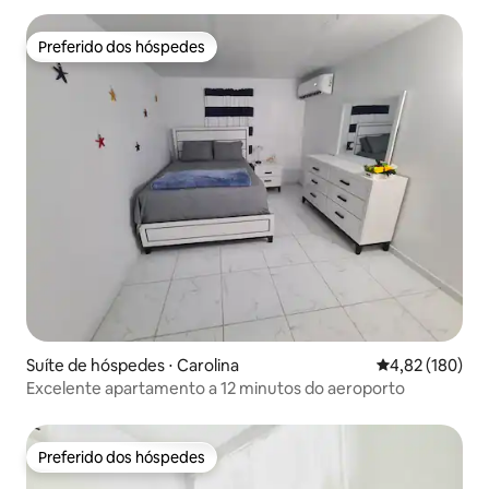
Preferido dos hóspedes
Preferido dos hóspedes
Suíte de hóspedes ⋅ Carolina
4,82 de uma av
4,82 (180)
Excelente apartamento a 12 minutos do aeroporto
Preferido dos hóspedes
Preferido dos hóspedes