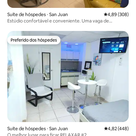
Suíte de hóspedes ⋅ San Juan
4,89 de uma ava
4,89 (308)
Estúdio confortável e conveniente. Uma vaga de
estacionamento
Preferido dos hóspedes
Preferido dos hóspedes
Suíte de hóspedes ⋅ San Juan
4,82 de uma av
4,82 (448)
O melhor lugar para ficar RELAXAR #2