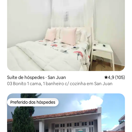
Suíte de hóspedes ⋅ San Juan
4,9 de uma av
4,9 (105)
03 Bonito 1 cama, 1 banheiro c/ cozinha em San Juan
Preferido dos hóspedes
Preferido dos hóspedes