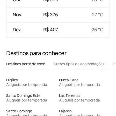
Nov.
R$ 376
27 °C
Dez.
R$ 407
26 °C
Destinos para conhecer
Destinos perto de você
Outros tipos de acomodações
Pr
Higüey
Punta Cana
Aluguéis por temporada
Aluguéis por temporada
Santo Domingo Este
Las Terrenas
Aluguéis por temporada
Aluguéis por temporada
Santo Domingo
Fajardo
Aluguéis por temporada
Aluguéis por temporada