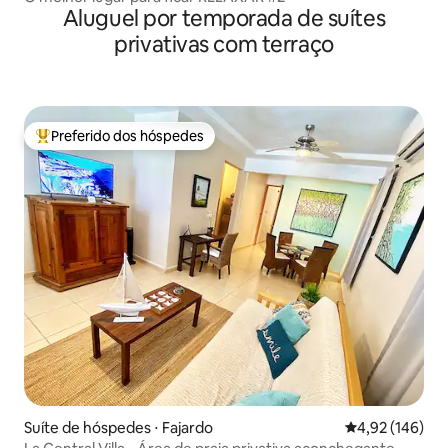
Aluguel por temporada de suítes
privativas com terraço
Preferido dos hóspedes
Entre os melhores preferidos dos hóspedes
Suíte de hóspedes ⋅ Fajardo
4,92 de uma av
4,92 (146)