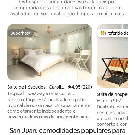
Os hóspedes concordam: estes aluguéis por
temporada de suítes privativas foram muito bem
avaliados por sua localização, limpeza e muito mais.
Superhost
Preferido dos 
Superhost
Entre os melhore
Suíte de hóspedes ⋅ Carolin
4,95 de uma avaliação média de 
4,95 (220)
a
Tropical Hideaway a uma curta
Suíte de hóspedes
caminhada da praia de Isla Verde
Nosso refúgio está localizado no pátio
n
Estúdio 967
tropical de nossa casa. Um apartamento
Desfrute de uma e
completamente independente e
neste estúdio aco
privado, a duas ruas de uma ponte para
um bairro residenc
pedestres que leva à deslumbrante Praia
conforto e conven
de Isla Verde, restaurantes
San Juan: comodidades populares para
localizado centra
maravilhosos, supermercados e a faixa