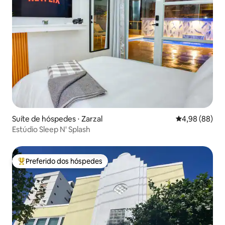
Suíte de hóspedes ⋅ Zarzal
4,98 de uma av
4,98 (88)
Estúdio Sleep N' Splash
Preferido dos hóspedes
Entre os melhores preferidos dos hóspedes