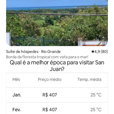
Suíte de hóspedes ⋅ Río Grande
4,9 de uma a
4,9 (80)
Borda da floresta tropical com vista para o mar!
Qual é a melhor época para visitar San
Juan?
Mês
Preço médio
Temp. média
Jan.
R$ 407
25 °C
Fev.
R$ 407
25 °C