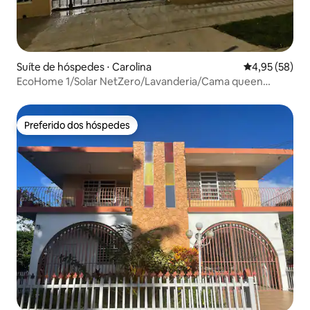
Suíte de hóspedes ⋅ Carolina
4,95 de uma a
4,95 (58)
EcoHome 1/Solar NetZero/Lavanderia/Cama queen
size/Estacionamento
Preferido dos hóspedes
Preferido dos hóspedes