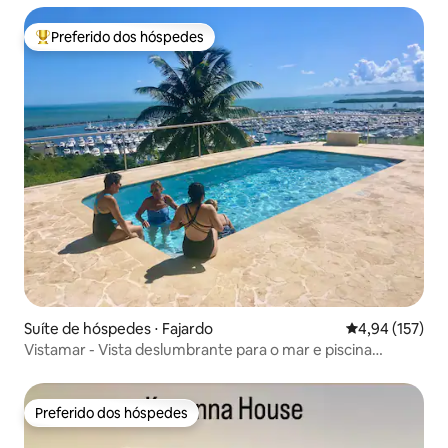
Preferido dos hóspedes
Entre os melhores preferidos dos hóspedes
Suíte de hóspedes ⋅ Fajardo
4,94 de uma av
4,94 (157)
Vistamar - Vista deslumbrante para o mar e piscina
privativa!
Preferido dos hóspedes
Preferido dos hóspedes