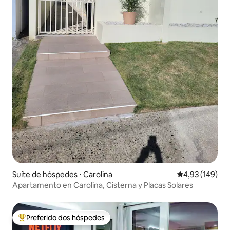
Suíte de hóspedes ⋅ Carolina
4,93 de uma av
4,93 (149)
Apartamento en Carolina, Cisterna y Placas Solares
Preferido dos hóspedes
Entre os melhores preferidos dos hóspedes