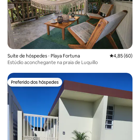
Suíte de hóspedes ⋅ Playa Fortuna
4,85 de uma a
4,85 (60)
Estúdio aconchegante na praia de Luquillo
Preferido dos hóspedes
Preferido dos hóspedes