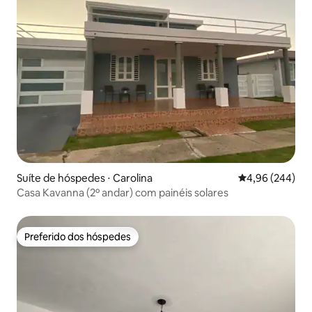
Suíte de hóspedes ⋅ Carolina
4,96 de uma ava
4,96 (244)
Casa Kavanna (2º andar) com painéis solares
Preferido dos hóspedes
Preferido dos hóspedes