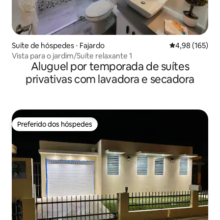
Suíte de hóspedes ⋅ Fajardo
4,98 de uma av
4,98 (165)
Vista para o jardim/Suíte relaxante 1
Aluguel por temporada de suítes
privativas com lavadora e secadora
Preferido dos hóspedes
Preferido dos hóspedes