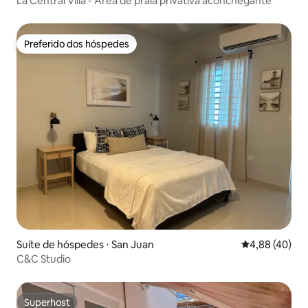
La Central Villa - Área de praia privativa aconchegante
Preferido dos hóspedes
Preferido dos hóspedes
Suíte de hóspedes ⋅ San Juan
4,88 de uma a
4,88 (40)
C&C Studio
Superhost