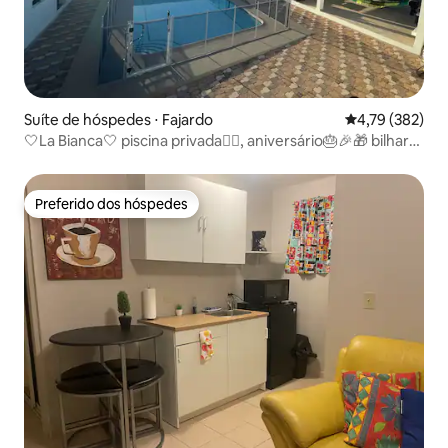
Suíte de hóspedes ⋅ Fajardo
4,79 de uma av
4,79 (382)
🤍La Bianca🤍 piscina privada🏊🏼, aniversário🎂🎉🎁 bilhar
🎱,
Preferido dos hóspedes
Preferido dos hóspedes