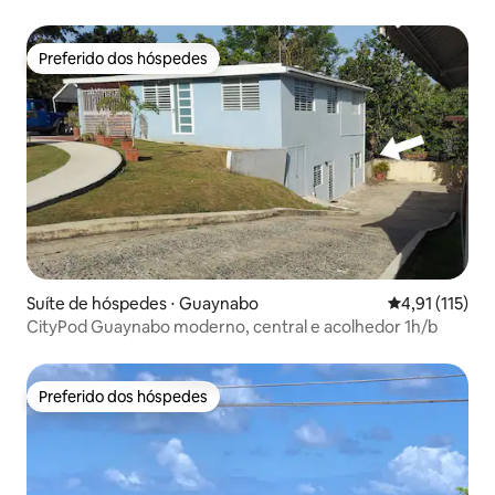
Preferido dos hóspedes
Preferido dos hóspedes
Suíte de hóspedes ⋅ Guaynabo
4,91 de uma av
4,91 (115)
CityPod Guaynabo moderno, central e acolhedor 1h/b
Preferido dos hóspedes
Preferido dos hóspedes