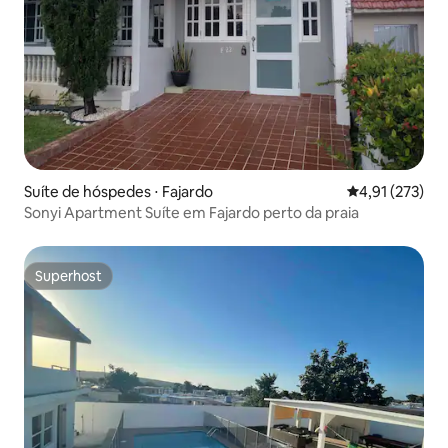
Suíte de hóspedes ⋅ Fajardo
4,91 de uma av
4,91 (273)
Sonyi Apartment Suíte em Fajardo perto da praia
Superhost
Superhost