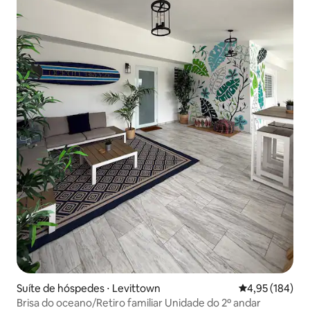
Suíte de hóspedes ⋅ Levittown
4,95 de uma av
4,95 (184)
Brisa do oceano/Retiro familiar Unidade do 2º andar