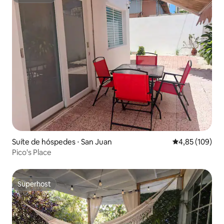
Superhost
Suíte de hóspedes ⋅ San Juan
4,85 de uma av
4,85 (109)
Pico's Place
Superhost
Superhost