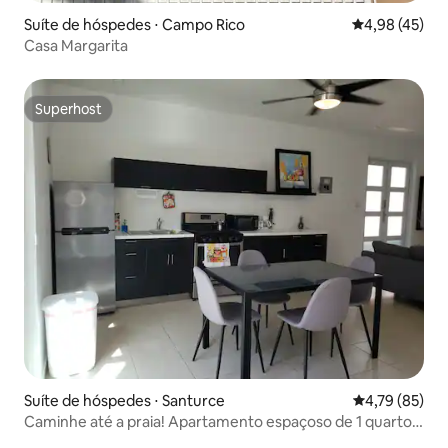
Suíte de hóspedes ⋅ Campo Rico
4,98 de uma a
4,98 (45)
Casa Margarita
Superhost
Superhost
Suíte de hóspedes ⋅ Santurce
4,79 de uma a
4,79 (85)
Caminhe até a praia! Apartamento espaçoso de 1 quarto
com Wi-Fi gratuito