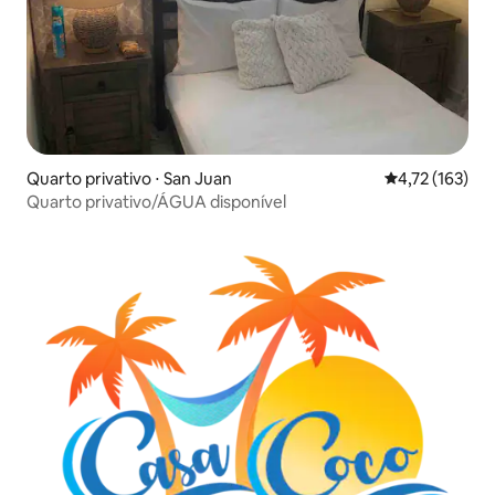
Quarto privativo ⋅ San Juan
4,72 de uma av
4,72 (163)
Quarto privativo/ÁGUA disponível