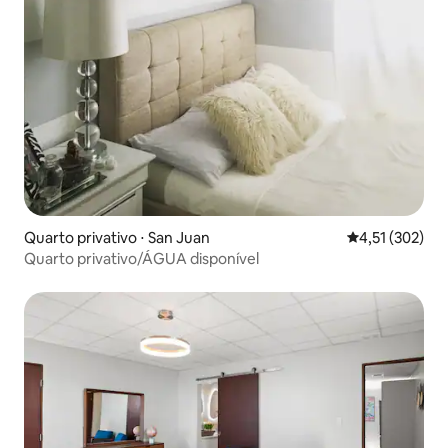
Quarto privativo ⋅ San Juan
4,51 de uma av
4,51 (302)
Quarto privativo/ÁGUA disponível