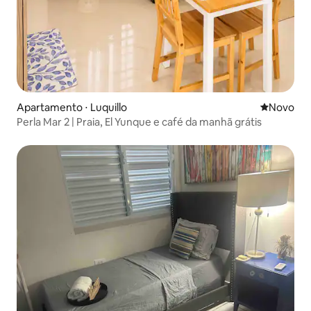
Apartamento ⋅ Luquillo
Novo lugar
Novo
Perla Mar 2 | Praia, El Yunque e café da manhã grátis