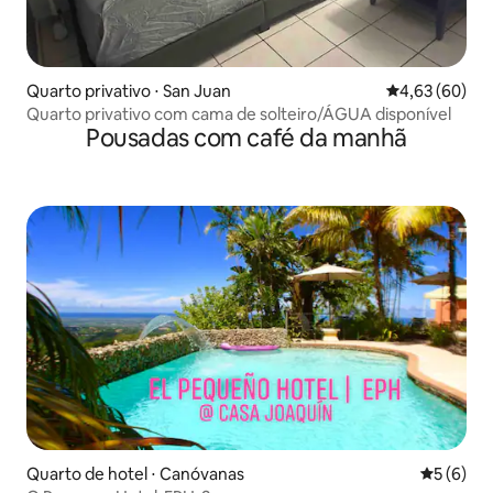
Quarto privativo ⋅ San Juan
4,63 de uma a
4,63 (60)
Quarto privativo com cama de solteiro/ÁGUA disponível
Pousadas com café da manhã
Quarto de hotel ⋅ Canóvanas
5 de uma 
5 (6)