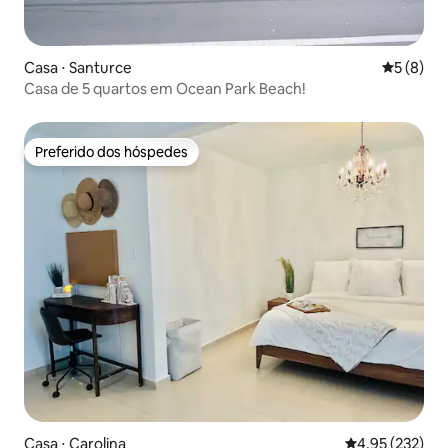
Casa ⋅ Santurce
5 de uma 
5 (8)
Casa de 5 quartos em Ocean Park Beach!
Preferido dos hóspedes
Preferido dos hóspedes
Casa ⋅ Carolina
4,95 de uma av
4,95 (232)