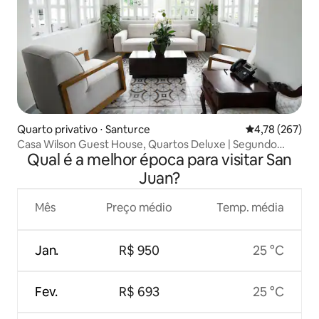
Quarto privativo ⋅ Santurce
4,78 de uma av
4,78 (267)
Casa Wilson Guest House, Quartos Deluxe | Segundo
Qual é a melhor época para visitar San
andar | Terraço
Juan?
Mês
Preço médio
Temp. média
Jan.
R$ 950
25 °C
Fev.
R$ 693
25 °C