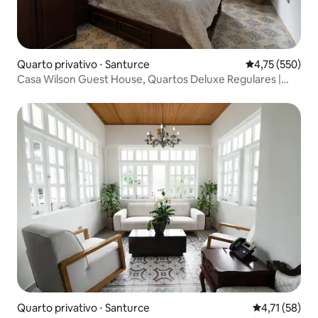
Quarto privativo ⋅ Santurce
4,75 de uma av
4,75 (550)
Casa Wilson Guest House, Quartos Deluxe Regulares |
Camas Queen
Quarto privativo ⋅ Santurce
4,71 de uma a
4,71 (58)