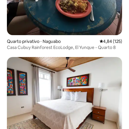
Quarto privativo ⋅ Naguabo
4,84 de uma av
4,84 (125)
Casa Cubuy Rainforest EcoLodge, El Yunque - Quarto 8