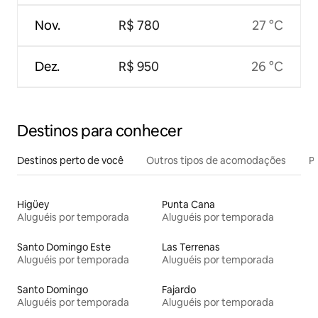
Nov.
R$ 780
27 °C
Dez.
R$ 950
26 °C
Destinos para conhecer
Destinos perto de você
Outros tipos de acomodações
Pr
Higüey
Punta Cana
Aluguéis por temporada
Aluguéis por temporada
Santo Domingo Este
Las Terrenas
Aluguéis por temporada
Aluguéis por temporada
Santo Domingo
Fajardo
Aluguéis por temporada
Aluguéis por temporada