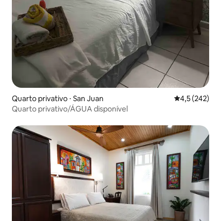
Quarto privativo ⋅ San Juan
4,5 de uma av
4,5 (242)
Quarto privativo/ÁGUA disponível