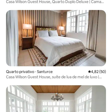
Casa Wilson Guest House, Quarto Duplo Deluxe | Cama
Queen Size e Sofá-Cama
Quarto privativo ⋅ Santurce
4,82 de uma a
4,82 (50)
Casa Wilson Guest House, suíte de lua de mel de luxo |
Quarto 15