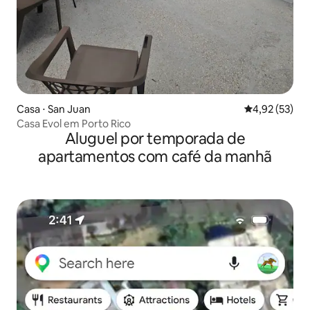
Casa ⋅ San Juan
4,92 de uma a
4,92 (53)
Casa Evol em Porto Rico
Aluguel por temporada de
apartamentos com café da manhã