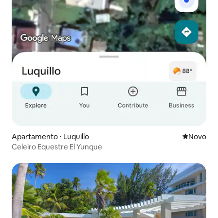
Apartamento ⋅ Luquillo
Novo lugar
Novo
Celeiro Equestre El Yunque