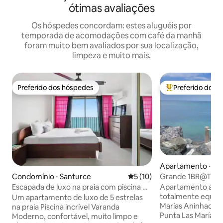
ótimas avaliações
Os hóspedes concordam: estes aluguéis por
temporada de acomodações com café da manhã
foram muito bem avaliados por sua localização,
limpeza e muito mais.
Preferido dos hóspedes
Preferido dos 
Preferido dos hóspedes
Entre os melhore
Apartamento ⋅ Sa
Grande 1BR@Trop
Condomínio ⋅ Santurce
5 de uma avaliação média de
5 (10)
mostsecurespot 
Apartamento aco
Escapada de luxo na praia com piscina e
totalmente equip
vista para o mar
Um apartamento de luxo de 5 estrelas
Marías Aninhado n
na praia Piscina incrível Varanda
Punta Las Marías, 
Moderno, confortável, muito limpo e