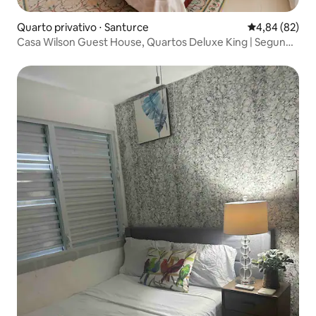
Quarto privativo ⋅ Santurce
4,84 de uma a
4,84 (82)
Casa Wilson Guest House, Quartos Deluxe King | Segundo
andar | Terraço