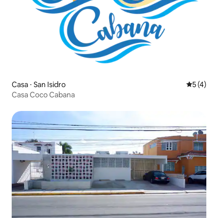
Casa ⋅ San Isidro
5 de uma 
5 (4)
Casa Coco Cabana