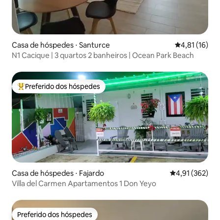
Casa de hóspedes ⋅ Santurce
4,81 de uma a
4,81 (16)
N1 Cacique | 3 quartos 2 banheiros | Ocean Park Beach
Preferido dos hóspedes
Entre os melhores preferidos dos hóspedes
Casa de hóspedes ⋅ Fajardo
4,91 de uma av
4,91 (362)
Villa del Carmen Apartamentos 1 Don Yeyo
Preferido dos hóspedes
Preferido dos hóspedes