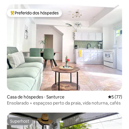
Preferido dos hóspedes
Entre os melhores preferidos dos hóspedes
Casa de hóspedes ⋅ Santurce
5 de uma a
5 (77)
Ensolarado + espaçoso perto da praia, vida noturna, cafés
Superhost
Superhost