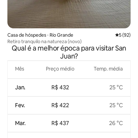
Casa de hóspedes ⋅ Río Grande
5 de uma a
5 (92)
Retiro tranquilo na natureza (novo)
Qual é a melhor época para visitar San
Juan?
Mês
Preço médio
Temp. média
Jan.
R$ 432
25 °C
Fev.
R$ 422
25 °C
Mar.
R$ 437
26 °C