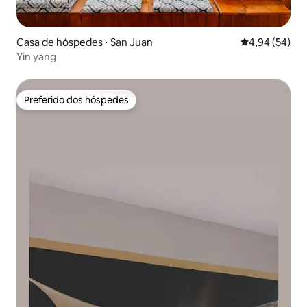
Casa de hóspedes ⋅ San Juan
4,94 de uma a
4,94 (54)
Yin yang
Preferido dos hóspedes
Preferido dos hóspedes