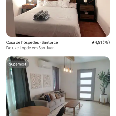
Casa de hóspedes ⋅ Santurce
4,91 de uma a
4,91 (78)
Deluxe Logde em San Juan
Superhost
Superhost