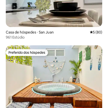
Casa de hóspedes ⋅ San Juan
5 de uma a
5 (80)
961 Estúdio
Preferido dos hóspedes
Preferido dos hóspedes