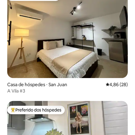
Casa de hóspedes ⋅ San Juan
4,86 de uma a
4,86 (28)
A Vila #3
Preferido dos hóspedes
Entre os melhores preferidos dos hóspedes