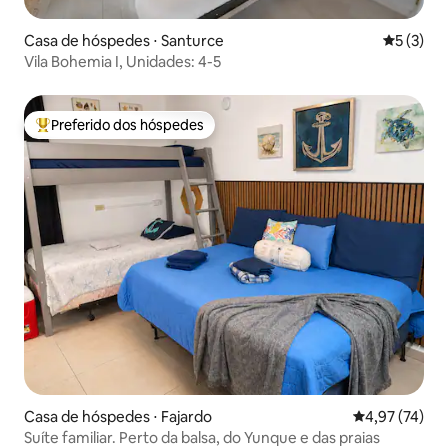
Casa de hóspedes ⋅ Santurce
5 de uma 
5 (3)
Vila Bohemia I, Unidades: 4-5
Preferido dos hóspedes
Entre os melhores preferidos dos hóspedes
Casa de hóspedes ⋅ Fajardo
4,97 de uma a
4,97 (74)
Suíte familiar. Perto da balsa, do Yunque e das praias