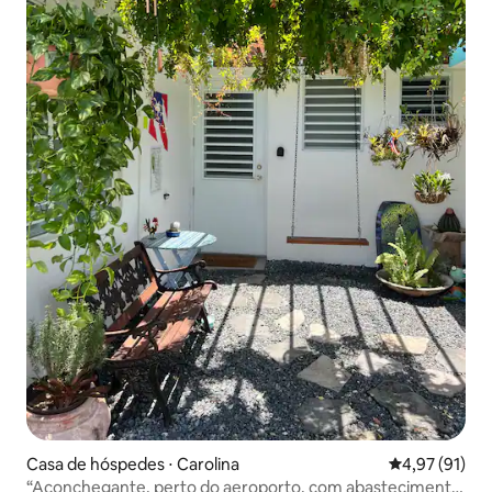
Casa de hóspedes ⋅ Carolina
4,97 de uma a
4,97 (91)
“Aconchegante, perto do aeroporto, com abastecimento