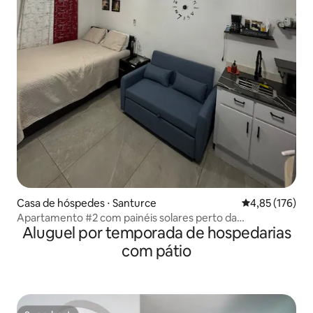
Casa de hóspedes ⋅ Santurce
4,85 de uma av
4,85 (176)
Apartamento #2 com painéis solares perto da
Aluguel por temporada de hospedarias
praia/descanso/aeroporto
com pátio