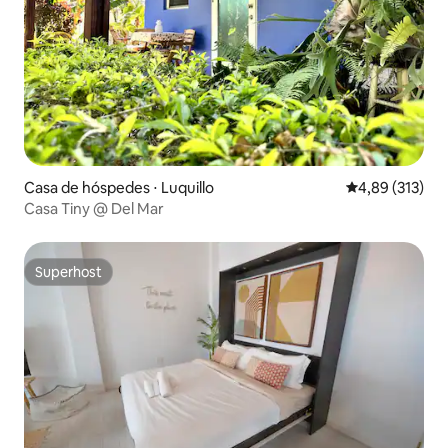
Casa de hóspedes ⋅ Luquillo
4,89 de uma av
4,89 (313)
Casa Tiny @ Del Mar
Superhost
Superhost