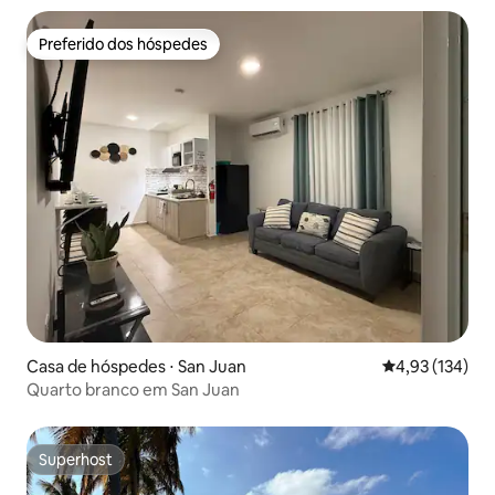
Preferido dos hóspedes
Preferido dos hóspedes
Casa de hóspedes ⋅ San Juan
4,93 de uma av
4,93 (134)
Quarto branco em San Juan
Superhost
Superhost