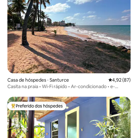
Casa de hóspedes ⋅ Santurce
4,92 de uma a
4,92 (87)
Casita na praia • Wi-Fi rápido • Ar-condicionado • e-
Gerador
Preferido dos hóspedes
Entre os melhores preferidos dos hóspedes