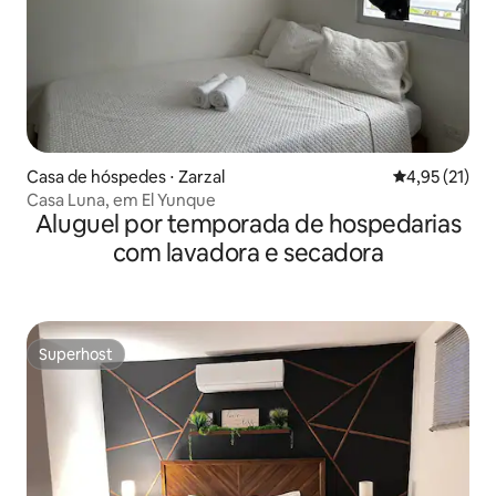
Casa de hóspedes ⋅ Zarzal
4,95 de uma a
4,95 (21)
Casa Luna, em El Yunque
Aluguel por temporada de hospedarias
com lavadora e secadora
Superhost
Superhost