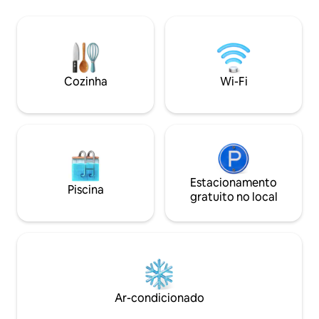
do jardim compart
supermercado, 4 minutos para o banco,
árvores frutíferas
3 minutos para o bar e restaurantes, 3
incluindo uma deli
minutos para o ônibus, e o espaço é
tamarindo que ofe
lindo... Meu lugar é bom para casais,
lanches. O lugar 
aventureiros solitários, viajantes de
solar para reduzir
negócios, amigos... 10 minutos de carro
Cozinha
Wi-Fi
nossa casa, e esp
do aeroporto
hóspedes gostem
tanto quanto nós.
Estacionamento
Piscina
gratuito no local
Ar-condicionado