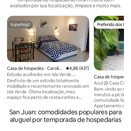
avaliados por sua localização, limpeza e muito mais.
Superhost
Preferido dos hó
Superhost
Preferido dos hó
Casa de hóspedes ⋅ Carolin
4,86 de uma avaliação média de 
4,86 (437)
a
Estúdio acolhedor em Isla Verde.
Casa de hóspedes 
Caminhe até a praia!
Desfrute de um estúdio totalmente
e
Azul @ Casa Colibr
mobiliado e recentemente renovado em
praia
Bem-vindo ao nosso
Isla Verde. Ótima localização, meu
minutos a pé da p
espaço fica perto de restaurantes e
comunidade fecha
jantares, arte e cultura, bares e vida
Apartamento acon
noturna, praias, supermercado 24h e
San Juan: comodidades populares para
quarto, escondido
algumas compras. A localização é super
lateral com uma v
aluguel por temporada de hospedarias
central e muito acessível a pé para as
sombreada onde v
principais áreas turísticas (7 minutos
da natureza. Saia 
para a praia, 5 minutos para o