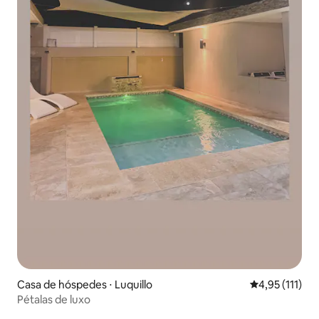
Casa de hóspedes ⋅ Luquillo
4,95 de uma av
4,95 (111)
Pétalas de luxo