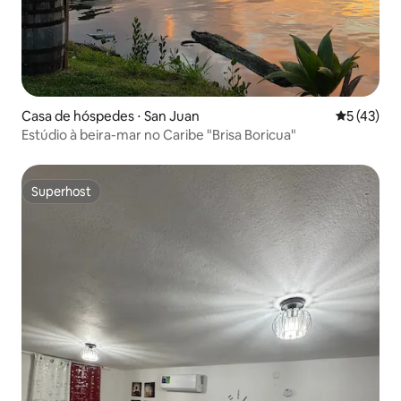
Casa de hóspedes ⋅ San Juan
5 de uma a
5 (43)
Estúdio à beira-mar no Caribe "Brisa Boricua"
Superhost
Superhost