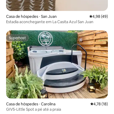
Casa de hóspedes ⋅ San Juan
4,98 de uma a
4,98 (49)
Estadia aconchegante em La Casita Azul San Juan
Superhost
Superhost
Casa de hóspedes ⋅ Carolina
4,78 de uma a
4,78 (18)
GIV5-Little Spot a pé até a praia