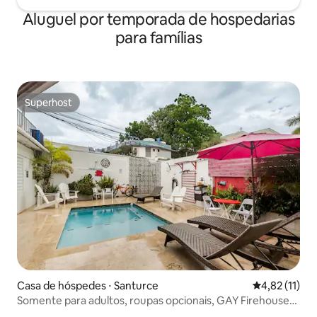
Aluguel por temporada de hospedarias
para famílias
Superhost
Superhost
Casa de hóspedes ⋅ Santurce
4,82 de uma a
4,82 (11)
Somente para adultos, roupas opcionais, GAY Firehouse
fh1